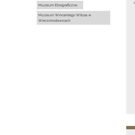
Muzeum Etnograficzne
Muzeum Wincentego Witosa w
Wierzchosławicach