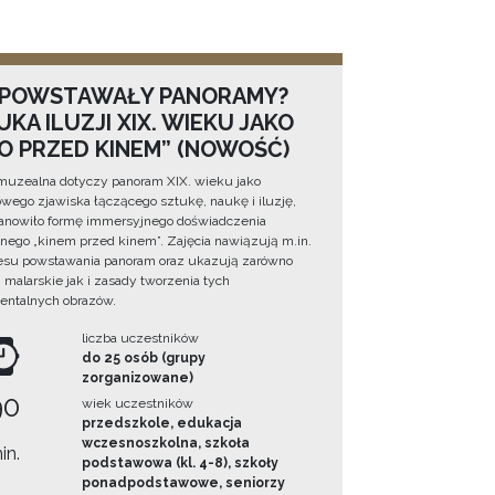
 POWSTAWAŁY PANORAMY?
KA ILUZJI XIX. WIEKU JAKO
NO PRZED KINEM” (NOWOŚĆ)
muzealna dotyczy panoram XIX. wieku jako
wego zjawiska łączącego sztukę, naukę i iluzję,
tanowiło formę immersyjnego doświadczenia
ego „kinem przed kinem”. Zajęcia nawiązują m.in.
esu powstawania panoram oraz ukazują zarówno
i malarskie jak i zasady tworzenia tych
ntalnych obrazów.
liczba uczestników
do 25 osób (grupy
zorganizowane)
90
wiek uczestników
przedszkole, edukacja
wczesnoszkolna, szkoła
in.
podstawowa (kl. 4-8), szkoły
ponadpodstawowe, seniorzy