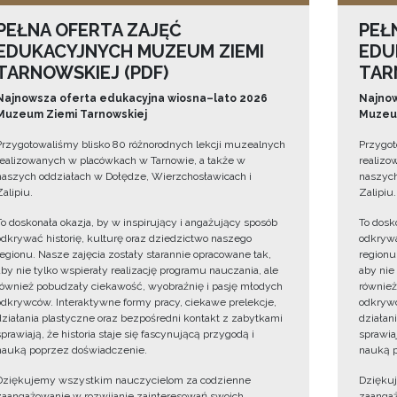
PEŁNA OFERTA ZAJĘĆ
PEŁ
EDUKACYJNYCH MUZEUM ZIEMI
EDU
TARNOWSKIEJ (PDF)
TAR
Najnowsza oferta edukacyjna wiosna–lato 2026
Najnow
Muzeum Ziemi Tarnowskiej
Muzeum
Przygotowaliśmy blisko 80 różnorodnych lekcji muzealnych
Przygot
realizowanych w placówkach w Tarnowie, a także w
realizo
naszych oddziałach w Dołędze, Wierzchosławicach i
naszych
Zalipiu.
Zalipiu.
To doskonała okazja, by w inspirujący i angażujący sposób
To dosk
odkrywać historię, kulturę oraz dziedzictwo naszego
odkrywa
regionu. Nasze zajęcia zostały starannie opracowane tak,
regionu
aby nie tylko wspierały realizację programu nauczania, ale
aby nie
również pobudzały ciekawość, wyobraźnię i pasję młodych
również
odkrywców. Interaktywne formy pracy, ciekawe prelekcje,
odkrywc
działania plastyczne oraz bezpośredni kontakt z zabytkami
działan
sprawiają, że historia staje się fascynującą przygodą i
sprawiaj
nauką poprzez doświadczenie.
nauką p
Dziękujemy wszystkim nauczycielom za codzienne
Dzięku
zaangażowanie w rozwijanie zainteresowań swoich
zaangaż