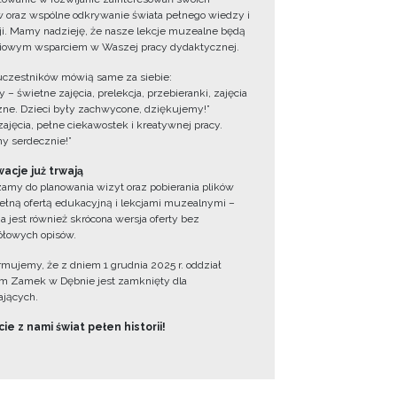
 oraz wspólne odkrywanie świata pełnego wiedzy i
cji. Mamy nadzieję, że nasze lekcje muzealne będą
iowym wsparciem w Waszej pracy dydaktycznej.
uczestników mówią same za siebie:
 – świetne zajęcia, prelekcja, przebieranki, zajęcia
zne. Dzieci były zachwycone, dziękujemy!”
zajęcia, pełne ciekawostek i kreatywnej pracy.
y serdecznie!”
acje już trwają
amy do planowania wizyt oraz pobierania plików
ełną ofertą edukacyjną i lekcjami muzealnymi –
a jest również skrócona wersja oferty bez
łowych opisów.
ormujemy, że z dniem 1 grudnia 2025 r. oddział
 Zamek w Dębnie jest zamknięty dla
jących.
ie z nami świat pełen historii!