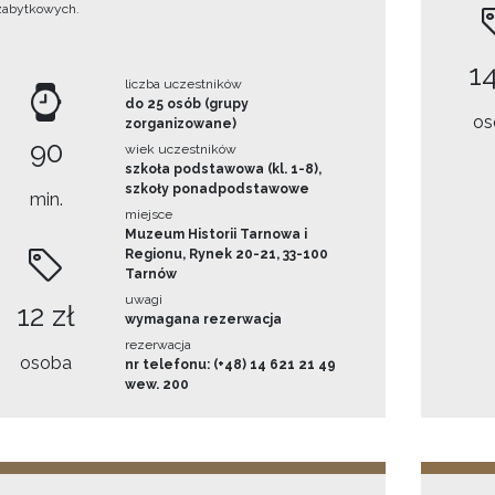
zabytkowych.
14
liczba uczestników
do 25 osób (grupy
os
zorganizowane)
90
wiek uczestników
szkoła podstawowa (kl. 1-8),
szkoły ponadpodstawowe
min.
miejsce
Muzeum Historii Tarnowa i
Regionu, Rynek 20-21, 33-100
Tarnów
uwagi
12 zł
wymagana rezerwacja
rezerwacja
osoba
nr telefonu: (+48) 14 621 21 49
wew. 200