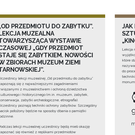
„OD PRZEDMIOTU DO ZABYTKU”.
JAK
LEKCJA MUZEALNA
SZTU
TOWARZYSZĄCA WYSTAWIE
„KI
CZASOWEJ „GDY PRZEDMIOT
Lekcja 
STAJE SIĘ ZABYTKIEM. NOWOŚCI
wyjątko
które s
W ZBIORACH MUZEUM ZIEMI
nazywan
TARNOWSKIEJ”.
do proc
technik
Uczestnicy lekcji muzealnej „Od przedmiotu do zabytku”
monume
zapoznają się z najważniejszymi zagadnieniami
związanymi z muzealnictwem i ochroną dziedzictwa
kulturowego i historycznego (m.in. muzeum, zabytek,
konserwacja, zabytki archeologiczne, etnografia).
Uczestnicy poznają techniki ochrony zabytków. Szczególny
nacisk położony będzie na sposoby dbania o pamiątki
rodzinne.
m
Podczas lekcji muzealnej uczestnicy będą mieli okazję
zapoznać się również z replikami przedmiotów