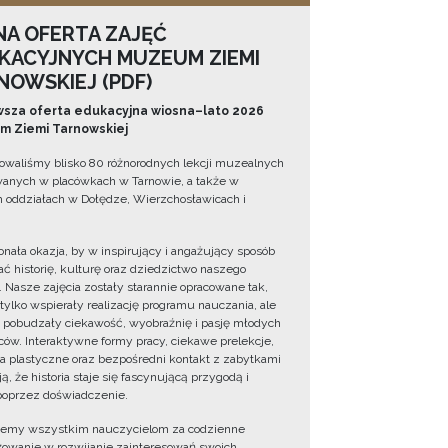
NA OFERTA ZAJĘĆ
KACYJNYCH MUZEUM ZIEMI
NOWSKIEJ (PDF)
sza oferta edukacyjna wiosna–lato 2026
 Ziemi Tarnowskiej
owaliśmy blisko 80 różnorodnych lekcji muzealnych
wanych w placówkach w Tarnowie, a także w
 oddziałach w Dołędze, Wierzchosławicach i
onała okazja, by w inspirujący i angażujący sposób
ć historię, kulturę oraz dziedzictwo naszego
. Nasze zajęcia zostały starannie opracowane tak,
 tylko wspierały realizację programu nauczania, ale
 pobudzały ciekawość, wyobraźnię i pasję młodych
ów. Interaktywne formy pracy, ciekawe prelekcje,
ia plastyczne oraz bezpośredni kontakt z zabytkami
ą, że historia staje się fascynującą przygodą i
oprzez doświadczenie.
jemy wszystkim nauczycielom za codzienne
owanie w rozwijanie zainteresowań swoich