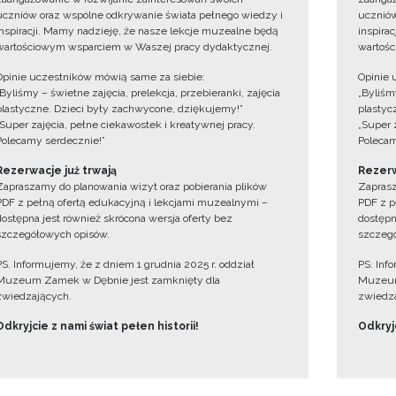
uczniów oraz wspólne odkrywanie świata pełnego wiedzy i
uczniów
inspiracji. Mamy nadzieję, że nasze lekcje muzealne będą
inspira
wartościowym wsparciem w Waszej pracy dydaktycznej.
wartośc
Opinie uczestników mówią same za siebie:
Opinie 
„Byliśmy – świetne zajęcia, prelekcja, przebieranki, zajęcia
„Byliśmy
plastyczne. Dzieci były zachwycone, dziękujemy!”
plastyc
„Super zajęcia, pełne ciekawostek i kreatywnej pracy.
„Super 
Polecamy serdecznie!”
Polecam
Rezerwacje już trwają
Rezerw
Zapraszamy do planowania wizyt oraz pobierania plików
Zaprasz
PDF z pełną ofertą edukacyjną i lekcjami muzealnymi –
PDF z p
dostępna jest również skrócona wersja oferty bez
dostępn
szczegółowych opisów.
szczegó
PS. Informujemy, że z dniem 1 grudnia 2025 r. oddział
PS. Inf
Muzeum Zamek w Dębnie jest zamknięty dla
Muzeum
zwiedzających.
zwiedza
Odkryjcie z nami świat pełen historii!
Odkryjc