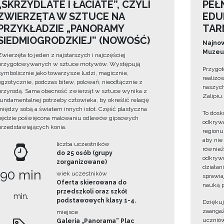
„SKRZYDLATE I ŁACIATE”, CZYLI
PEŁ
ZWIERZĘTA W SZTUCE NA
EDU
PRZYKŁADZIE „PANORAMY
TAR
SIEDMIOGRODZKIEJ” (NOWOŚĆ)
Najnow
Muzeum
Zwierzęta to jeden z najstarszych i najczęściej
przygotowywanych w sztuce motywów. Występują
Przygot
symbolicznie jako towarzysze ludzi, magicznie,
realizo
egzotycznie, podczas bitew, polowań, nieodłącznie z
naszych
przyrodą. Sama obecność zwierząt w sztuce wynika z
Zalipiu.
fundamentalnej potrzeby człowieka, by określić relację
między sobą a światem innych istot. Część plastyczna
To dosk
będzie poświęcona malowaniu odlewów gipsowych
odkrywa
przedstawiających konia.
regionu
aby nie
liczba uczestników
również
do 25 osób (grupy
odkrywc
zorganizowane)
działan
90 min
wiek uczestników
sprawiaj
Oferta skierowana do
nauką p
przedszkoli oraz szkół
min.
podstawowych klasy 1-4.
Dzięku
zaangaż
miejsce
uczniów
Galeria „Panorama” Plac