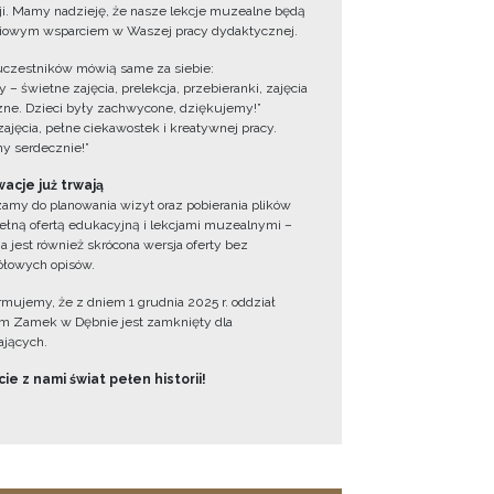
cji. Mamy nadzieję, że nasze lekcje muzealne będą
iowym wsparciem w Waszej pracy dydaktycznej.
uczestników mówią same za siebie:
 – świetne zajęcia, prelekcja, przebieranki, zajęcia
zne. Dzieci były zachwycone, dziękujemy!”
zajęcia, pełne ciekawostek i kreatywnej pracy.
y serdecznie!”
acje już trwają
amy do planowania wizyt oraz pobierania plików
ełną ofertą edukacyjną i lekcjami muzealnymi –
a jest również skrócona wersja oferty bez
łowych opisów.
ormujemy, że z dniem 1 grudnia 2025 r. oddział
 Zamek w Dębnie jest zamknięty dla
jących.
ie z nami świat pełen historii!