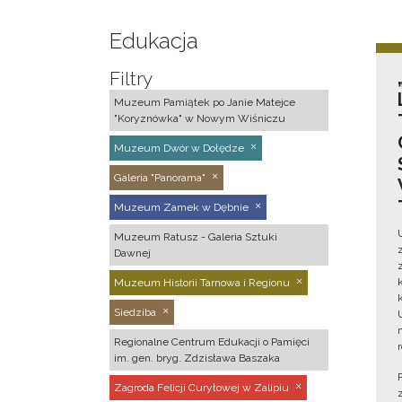
Edukacja
Filtry
Muzeum Pamiątek po Janie Matejce
"Koryznówka" w Nowym Wiśniczu
Muzeum Dwór w Dołędze
Galeria "Panorama"
Muzeum Zamek w Dębnie
Muzeum Ratusz - Galeria Sztuki
Dawnej
Muzeum Historii Tarnowa i Regionu
Siedziba
Regionalne Centrum Edukacji o Pamięci
im. gen. bryg. Zdzisława Baszaka
Zagroda Felicji Curyłowej w Zalipiu