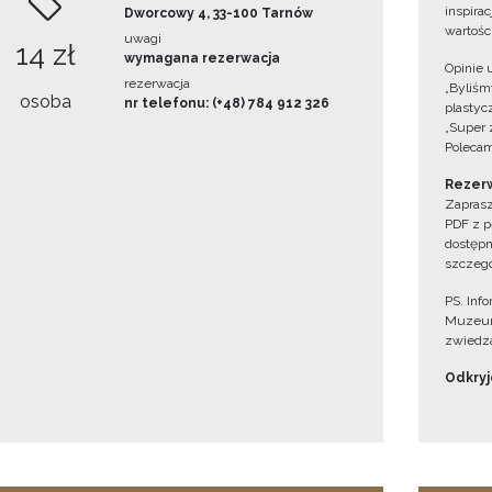
inspira
Dworcowy 4, 33-100 Tarnów
wartośc
uwagi
14 zł
wymagana rezerwacja
Opinie 
rezerwacja
„Byliśmy
osoba
nr telefonu: (+48) 784 912 326
plastyc
„Super 
Polecam
Rezerw
Zaprasz
PDF z p
dostępn
szczegó
PS. Inf
Muzeum
zwiedza
Odkryjc