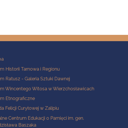
ba
 Historii Tarnowa i Regionu
 Ratusz - Galeria Sztuki Dawnej
m Wincentego Witosa w Wierzchosławicach
m Etnograficzne
a Felicji Curyłowej w Zalipiu
lne Centrum Edukacji o Pamięci im. gen.
dzisława Baszaka