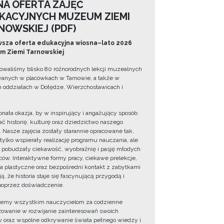
NA OFERTA ZAJĘĆ
KACYJNYCH MUZEUM ZIEMI
NOWSKIEJ (PDF)
sza oferta edukacyjna wiosna–lato 2026
 Ziemi Tarnowskiej
owaliśmy blisko 80 różnorodnych lekcji muzealnych
wanych w placówkach w Tarnowie, a także w
 oddziałach w Dołędze, Wierzchosławicach i
onała okazja, by w inspirujący i angażujący sposób
ć historię, kulturę oraz dziedzictwo naszego
. Nasze zajęcia zostały starannie opracowane tak,
 tylko wspierały realizację programu nauczania, ale
 pobudzały ciekawość, wyobraźnię i pasję młodych
ów. Interaktywne formy pracy, ciekawe prelekcje,
ia plastyczne oraz bezpośredni kontakt z zabytkami
ą, że historia staje się fascynującą przygodą i
oprzez doświadczenie.
jemy wszystkim nauczycielom za codzienne
owanie w rozwijanie zainteresowań swoich
 oraz wspólne odkrywanie świata pełnego wiedzy i