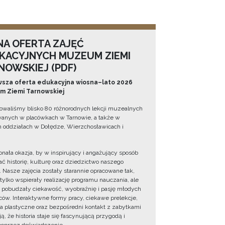
NA OFERTA ZAJĘĆ
KACYJNYCH MUZEUM ZIEMI
NOWSKIEJ (PDF)
sza oferta edukacyjna wiosna–lato 2026
 Ziemi Tarnowskiej
owaliśmy blisko 80 różnorodnych lekcji muzealnych
wanych w placówkach w Tarnowie, a także w
 oddziałach w Dołędze, Wierzchosławicach i
onała okazja, by w inspirujący i angażujący sposób
ć historię, kulturę oraz dziedzictwo naszego
. Nasze zajęcia zostały starannie opracowane tak,
 tylko wspierały realizację programu nauczania, ale
 pobudzały ciekawość, wyobraźnię i pasję młodych
ów. Interaktywne formy pracy, ciekawe prelekcje,
ia plastyczne oraz bezpośredni kontakt z zabytkami
ą, że historia staje się fascynującą przygodą i