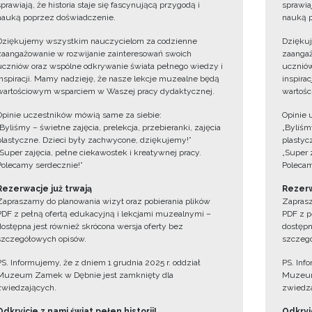
sprawiają, że historia staje się fascynującą przygodą i
sprawiaj
nauką poprzez doświadczenie.
nauką p
Dziękujemy wszystkim nauczycielom za codzienne
Dzięku
zaangażowanie w rozwijanie zainteresowań swoich
zaangaż
uczniów oraz wspólne odkrywanie świata pełnego wiedzy i
uczniów
inspiracji. Mamy nadzieję, że nasze lekcje muzealne będą
inspira
wartościowym wsparciem w Waszej pracy dydaktycznej.
wartośc
Opinie uczestników mówią same za siebie:
Opinie 
„Byliśmy – świetne zajęcia, prelekcja, przebieranki, zajęcia
„Byliśmy
plastyczne. Dzieci były zachwycone, dziękujemy!”
plastyc
„Super zajęcia, pełne ciekawostek i kreatywnej pracy.
„Super 
Polecamy serdecznie!”
Polecam
Rezerwacje już trwają
Rezerw
Zapraszamy do planowania wizyt oraz pobierania plików
Zaprasz
PDF z pełną ofertą edukacyjną i lekcjami muzealnymi –
PDF z p
dostępna jest również skrócona wersja oferty bez
dostępn
szczegółowych opisów.
szczegó
PS. Informujemy, że z dniem 1 grudnia 2025 r. oddział
PS. Inf
Muzeum Zamek w Dębnie jest zamknięty dla
Muzeum
zwiedzających.
zwiedza
Odkryjcie z nami świat pełen historii!
Odkryjc