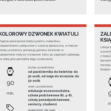
KOLOROWY DZWONEK KWIATULI
ZAL
KSIĄ
Zajęcia poświęcone tradycyjnemu malarstwu
zalipiańskiemu połączone z częścią plastyczną, w trakcie
Lekcja 
której uczestnicy pomalują gliniany dzwonek w
wzorami
zalipiańskie motywy kwiatowe, który po zajęciach zabierają
z trady
ze sobą jako pamiątkę tego wydarzenia.
barwami
rozwoju
liczba uczestników
farbami
od października do kwietnia: do
30 osób, od maja do września: do
90
50 osób
wiek uczestników
edukacja wczesnoszkolna,
min.
szkoła podstawowa (kl. 4-8),
szkoły ponadpodstawowe,
m
seniorzy, studenci
dostępność dla osób