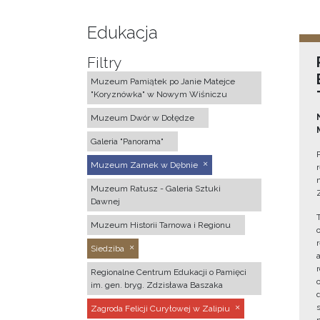
Edukacja
Filtry
Muzeum Pamiątek po Janie Matejce
"Koryznówka" w Nowym Wiśniczu
Muzeum Dwór w Dołędze
Galeria "Panorama"
Muzeum Zamek w Dębnie
Muzeum Ratusz - Galeria Sztuki
Dawnej
Muzeum Historii Tarnowa i Regionu
Siedziba
Regionalne Centrum Edukacji o Pamięci
im. gen. bryg. Zdzisława Baszaka
Zagroda Felicji Curyłowej w Zalipiu