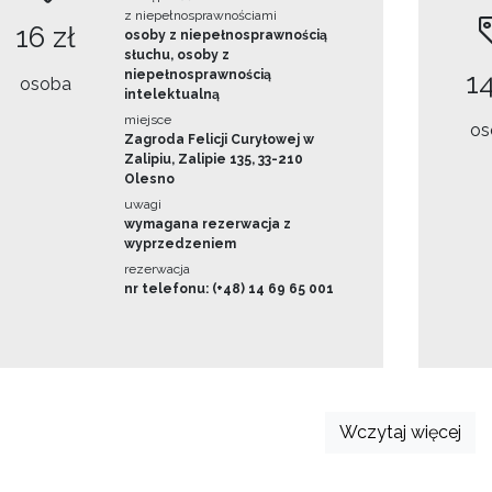
z niepełnosprawnościami
16 zł
osoby z niepełnosprawnością
słuchu, osoby z
niepełnosprawnością
14
osoba
intelektualną
miejsce
os
Zagroda Felicji Curyłowej w
Zalipiu, Zalipie 135, 33-210
Olesno
uwagi
wymagana rezerwacja z
wyprzedzeniem
rezerwacja
nr telefonu: (+48) 14 69 65 001
Wczytaj więcej