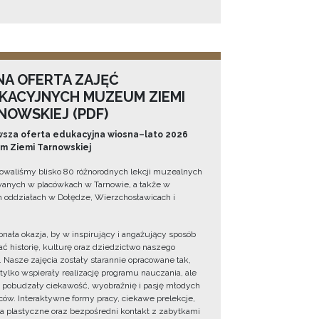
NA OFERTA ZAJĘĆ
KACYJNYCH MUZEUM ZIEMI
NOWSKIEJ (PDF)
sza oferta edukacyjna wiosna–lato 2026
 Ziemi Tarnowskiej
owaliśmy blisko 80 różnorodnych lekcji muzealnych
wanych w placówkach w Tarnowie, a także w
 oddziałach w Dołędze, Wierzchosławicach i
onała okazja, by w inspirujący i angażujący sposób
ć historię, kulturę oraz dziedzictwo naszego
. Nasze zajęcia zostały starannie opracowane tak,
 tylko wspierały realizację programu nauczania, ale
 pobudzały ciekawość, wyobraźnię i pasję młodych
ów. Interaktywne formy pracy, ciekawe prelekcje,
ia plastyczne oraz bezpośredni kontakt z zabytkami