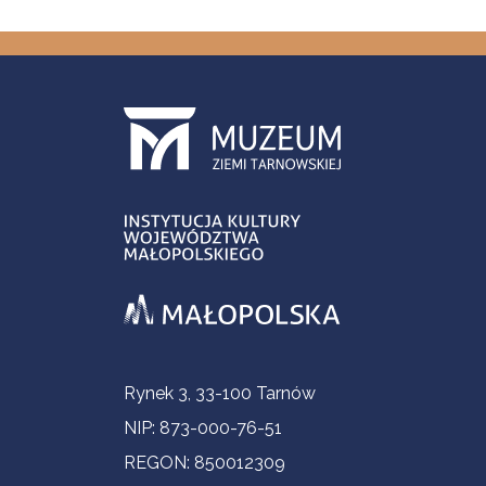
Informacje kontaktowe
Rynek 3, 33-100 Tarnów
NIP: 873-000-76-51
REGON: 850012309