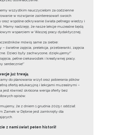
oprzez doświadczenie.
jemy wszystkim nauczycielom za codzienne
owanie w rozwijanie zainteresowań swoich
 oraz wspólne odkrywanie świata pełnego wiedzy i
cji. Mamy nadzieję, że nasze lekcje muzealne będą
iowym wsparciem w Waszej pracy dydaktycznej.
uczestników mówią same za siebie:
 – świetne zajęcia, prelekcja, przebieranki, zajęcia
zne. Dzieci były zachwycone, dziękujemy!”
zajęcia, pełne ciekawostek i kreatywnej pracy.
y serdecznie!”
acje już trwają
amy do planowania wizyt oraz pobierania plików
ełną ofertą edukacyjną i lekcjami muzealnymi –
a jest również skrócona wersja oferty bez
łowych opisów.
ormujemy, że z dniem 1 grudnia 2025 r. oddział
 Zamek w Dębnie jest zamknięty dla
jących.
ie z nami świat pełen historii!