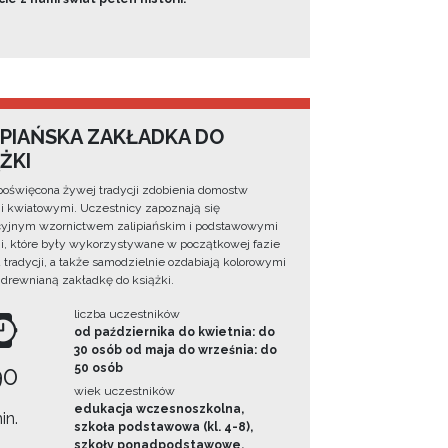
IPIAŃSKA ZAKŁADKA DO
ŻKI
poświęcona żywej tradycji zdobienia domostw
 kwiatowymi. Uczestnicy zapoznają się
cyjnym wzornictwem zalipiańskim i podstawowymi
, które były wykorzystywane w początkowej fazie
 tradycji, a także samodzielnie ozdabiają kolorowymi
 drewnianą zakładkę do książki.
liczba uczestników
od października do kwietnia: do
30 osób od maja do września: do
90
50 osób
wiek uczestników
edukacja wczesnoszkolna,
in.
szkoła podstawowa (kl. 4-8),
szkoły ponadpodstawowe,