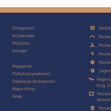
Na skróty
Oddziały
Dostępność
Siedzi
Wydarzenia
Muzeum
Wystawy
Muzeum
Kontakt
Muzeu
Muzeu
Na skróty
Regulamin
Zagrod
Polityka prywatności
Regiona
Deklaracja dostępności
bryg. Z
Mapa strony
Muzeum
Sklep
Nowym 
Muzeu