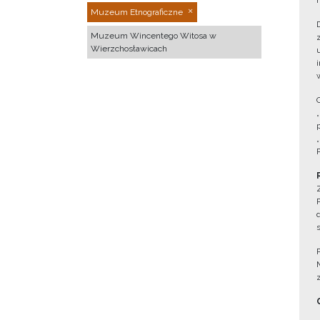
Muzeum Etnograficzne
Muzeum Wincentego Witosa w
Wierzchosławicach