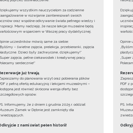
nauką poprzez doświadczenie.
nauką p
Dziękujemy wszystkim nauczycielom za codzienne
Dzięku
zaangażowanie w rozwijanie zainteresowań swoich
zaangaż
uczniów oraz wspólne odkrywanie świata pełnego wiedzy i
uczniów
inspiracji. Mamy nadzieję, że nasze lekcje muzealne będą
inspira
wartościowym wsparciem w Waszej pracy dydaktycznej.
wartośc
Opinie uczestników mówią same za siebie:
Opinie 
„Byliśmy – świetne zajęcia, prelekcja, przebieranki, zajęcia
„Byliśmy
plastyczne. Dzieci były zachwycone, dziękujemy!”
plastyc
„Super zajęcia, pełne ciekawostek i kreatywnej pracy.
„Super 
Polecamy serdecznie!”
Polecam
Rezerwacje już trwają
Rezerw
Zapraszamy do planowania wizyt oraz pobierania plików
Zaprasz
PDF z pełną ofertą edukacyjną i lekcjami muzealnymi –
PDF z p
dostępna jest również skrócona wersja oferty bez
dostępn
szczegółowych opisów.
szczegó
PS. Informujemy, że z dniem 1 grudnia 2025 r. oddział
PS. Inf
Muzeum Zamek w Dębnie jest zamknięty dla
Muzeum
zwiedzających.
zwiedza
Odkryjcie z nami świat pełen historii!
Odkryjc