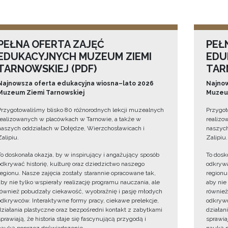
PEŁNA OFERTA ZAJĘĆ
PEŁ
EDUKACYJNYCH MUZEUM ZIEMI
EDU
TARNOWSKIEJ (PDF)
TAR
Najnowsza oferta edukacyjna wiosna–lato 2026
Najnow
Muzeum Ziemi Tarnowskiej
Muzeum
Przygotowaliśmy blisko 80 różnorodnych lekcji muzealnych
Przygot
realizowanych w placówkach w Tarnowie, a także w
realizo
naszych oddziałach w Dołędze, Wierzchosławicach i
naszych
Zalipiu.
Zalipiu.
To doskonała okazja, by w inspirujący i angażujący sposób
To dosk
odkrywać historię, kulturę oraz dziedzictwo naszego
odkrywa
regionu. Nasze zajęcia zostały starannie opracowane tak,
regionu
aby nie tylko wspierały realizację programu nauczania, ale
aby nie
również pobudzały ciekawość, wyobraźnię i pasję młodych
również
odkrywców. Interaktywne formy pracy, ciekawe prelekcje,
odkrywc
działania plastyczne oraz bezpośredni kontakt z zabytkami
działan
sprawiają, że historia staje się fascynującą przygodą i
sprawiaj