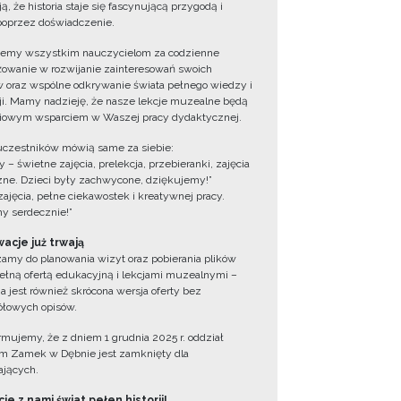
ą, że historia staje się fascynującą przygodą i
oprzez doświadczenie.
jemy wszystkim nauczycielom za codzienne
owanie w rozwijanie zainteresowań swoich
 oraz wspólne odkrywanie świata pełnego wiedzy i
cji. Mamy nadzieję, że nasze lekcje muzealne będą
iowym wsparciem w Waszej pracy dydaktycznej.
uczestników mówią same za siebie:
 – świetne zajęcia, prelekcja, przebieranki, zajęcia
zne. Dzieci były zachwycone, dziękujemy!”
zajęcia, pełne ciekawostek i kreatywnej pracy.
y serdecznie!”
acje już trwają
amy do planowania wizyt oraz pobierania plików
ełną ofertą edukacyjną i lekcjami muzealnymi –
a jest również skrócona wersja oferty bez
łowych opisów.
ormujemy, że z dniem 1 grudnia 2025 r. oddział
 Zamek w Dębnie jest zamknięty dla
jących.
ie z nami świat pełen historii!