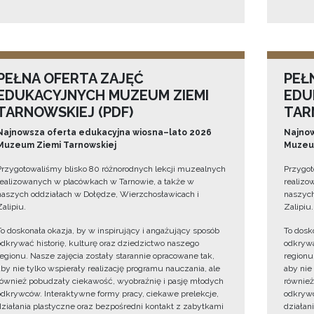
PEŁNA OFERTA ZAJĘĆ
PEŁ
EDUKACYJNYCH MUZEUM ZIEMI
EDU
TARNOWSKIEJ (PDF)
TAR
Najnowsza oferta edukacyjna wiosna–lato 2026
Najnow
Muzeum Ziemi Tarnowskiej
Muzeum
Przygotowaliśmy blisko 80 różnorodnych lekcji muzealnych
Przygot
realizowanych w placówkach w Tarnowie, a także w
realizo
naszych oddziałach w Dołędze, Wierzchosławicach i
naszych
Zalipiu.
Zalipiu.
To doskonała okazja, by w inspirujący i angażujący sposób
To dosk
odkrywać historię, kulturę oraz dziedzictwo naszego
odkrywa
regionu. Nasze zajęcia zostały starannie opracowane tak,
regionu
aby nie tylko wspierały realizację programu nauczania, ale
aby nie
również pobudzały ciekawość, wyobraźnię i pasję młodych
również
odkrywców. Interaktywne formy pracy, ciekawe prelekcje,
odkrywc
działania plastyczne oraz bezpośredni kontakt z zabytkami
działan