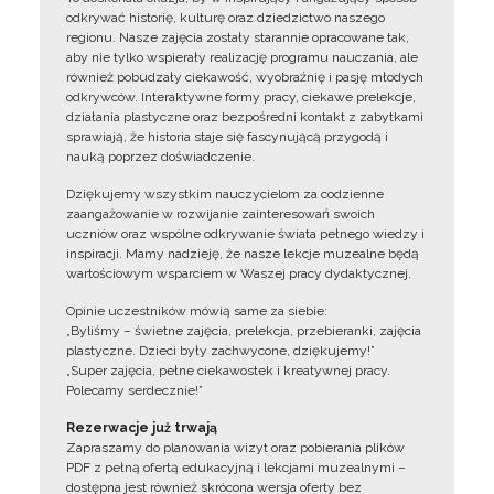
odkrywać historię, kulturę oraz dziedzictwo naszego
regionu. Nasze zajęcia zostały starannie opracowane tak,
aby nie tylko wspierały realizację programu nauczania, ale
również pobudzały ciekawość, wyobraźnię i pasję młodych
odkrywców. Interaktywne formy pracy, ciekawe prelekcje,
działania plastyczne oraz bezpośredni kontakt z zabytkami
sprawiają, że historia staje się fascynującą przygodą i
nauką poprzez doświadczenie.
Dziękujemy wszystkim nauczycielom za codzienne
zaangażowanie w rozwijanie zainteresowań swoich
uczniów oraz wspólne odkrywanie świata pełnego wiedzy i
inspiracji. Mamy nadzieję, że nasze lekcje muzealne będą
wartościowym wsparciem w Waszej pracy dydaktycznej.
Opinie uczestników mówią same za siebie:
„Byliśmy – świetne zajęcia, prelekcja, przebieranki, zajęcia
plastyczne. Dzieci były zachwycone, dziękujemy!”
„Super zajęcia, pełne ciekawostek i kreatywnej pracy.
Polecamy serdecznie!”
Rezerwacje już trwają
Zapraszamy do planowania wizyt oraz pobierania plików
PDF z pełną ofertą edukacyjną i lekcjami muzealnymi –
dostępna jest również skrócona wersja oferty bez