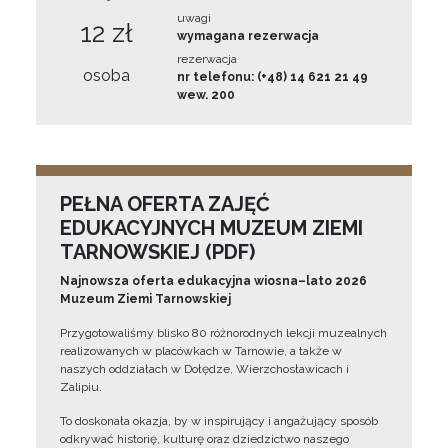
uwagi
12 zł
wymagana rezerwacja
rezerwacja
osoba
nr telefonu: (+48) 14 621 21 49
wew. 200
PEŁNA OFERTA ZAJĘĆ
EDUKACYJNYCH MUZEUM ZIEMI
TARNOWSKIEJ (PDF)
Najnowsza oferta edukacyjna wiosna–lato 2026
Muzeum Ziemi Tarnowskiej
Przygotowaliśmy blisko 80 różnorodnych lekcji muzealnych
realizowanych w placówkach w Tarnowie, a także w
naszych oddziałach w Dołędze, Wierzchosławicach i
Zalipiu.
To doskonała okazja, by w inspirujący i angażujący sposób
odkrywać historię, kulturę oraz dziedzictwo naszego