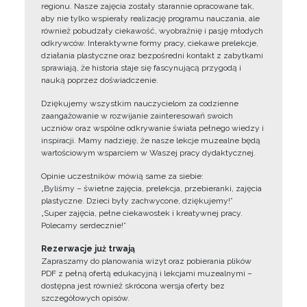
regionu. Nasze zajęcia zostały starannie opracowane tak,
aby nie tylko wspierały realizację programu nauczania, ale
również pobudzały ciekawość, wyobraźnię i pasję młodych
odkrywców. Interaktywne formy pracy, ciekawe prelekcje,
działania plastyczne oraz bezpośredni kontakt z zabytkami
sprawiają, że historia staje się fascynującą przygodą i
nauką poprzez doświadczenie.
Dziękujemy wszystkim nauczycielom za codzienne
zaangażowanie w rozwijanie zainteresowań swoich
uczniów oraz wspólne odkrywanie świata pełnego wiedzy i
inspiracji. Mamy nadzieję, że nasze lekcje muzealne będą
wartościowym wsparciem w Waszej pracy dydaktycznej.
Opinie uczestników mówią same za siebie:
„Byliśmy – świetne zajęcia, prelekcja, przebieranki, zajęcia
plastyczne. Dzieci były zachwycone, dziękujemy!”
„Super zajęcia, pełne ciekawostek i kreatywnej pracy.
Polecamy serdecznie!”
Rezerwacje już trwają
Zapraszamy do planowania wizyt oraz pobierania plików
PDF z pełną ofertą edukacyjną i lekcjami muzealnymi –
dostępna jest również skrócona wersja oferty bez
szczegółowych opisów.