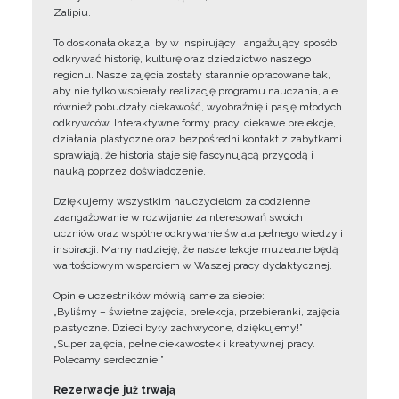
Zalipiu.
To doskonała okazja, by w inspirujący i angażujący sposób
odkrywać historię, kulturę oraz dziedzictwo naszego
regionu. Nasze zajęcia zostały starannie opracowane tak,
aby nie tylko wspierały realizację programu nauczania, ale
również pobudzały ciekawość, wyobraźnię i pasję młodych
odkrywców. Interaktywne formy pracy, ciekawe prelekcje,
działania plastyczne oraz bezpośredni kontakt z zabytkami
sprawiają, że historia staje się fascynującą przygodą i
nauką poprzez doświadczenie.
Dziękujemy wszystkim nauczycielom za codzienne
zaangażowanie w rozwijanie zainteresowań swoich
uczniów oraz wspólne odkrywanie świata pełnego wiedzy i
inspiracji. Mamy nadzieję, że nasze lekcje muzealne będą
wartościowym wsparciem w Waszej pracy dydaktycznej.
Opinie uczestników mówią same za siebie:
„Byliśmy – świetne zajęcia, prelekcja, przebieranki, zajęcia
plastyczne. Dzieci były zachwycone, dziękujemy!”
„Super zajęcia, pełne ciekawostek i kreatywnej pracy.
Polecamy serdecznie!”
Rezerwacje już trwają