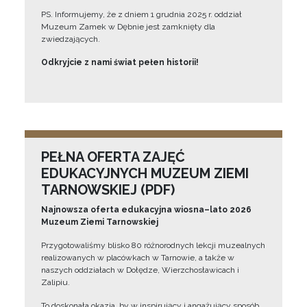
PS. Informujemy, że z dniem 1 grudnia 2025 r. oddział
Muzeum Zamek w Dębnie jest zamknięty dla
zwiedzających.
Odkryjcie z nami świat pełen historii!
PEŁNA OFERTA ZAJĘĆ
EDUKACYJNYCH MUZEUM ZIEMI
TARNOWSKIEJ (PDF)
Najnowsza oferta edukacyjna wiosna–lato 2026
Muzeum Ziemi Tarnowskiej
Przygotowaliśmy blisko 80 różnorodnych lekcji muzealnych
realizowanych w placówkach w Tarnowie, a także w
naszych oddziałach w Dołędze, Wierzchosławicach i
Zalipiu.
To doskonała okazja, by w inspirujący i angażujący sposób