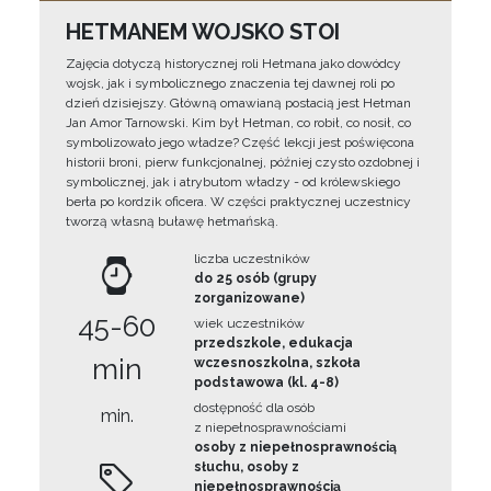
HETMANEM WOJSKO STOI
Zajęcia dotyczą historycznej roli Hetmana jako dowódcy
wojsk, jak i symbolicznego znaczenia tej dawnej roli po
dzień dzisiejszy. Główną omawianą postacią jest Hetman
Jan Amor Tarnowski. Kim był Hetman, co robił, co nosił, co
symbolizowało jego władze? Część lekcji jest poświęcona
historii broni, pierw funkcjonalnej, później czysto ozdobnej i
symbolicznej, jak i atrybutom władzy - od królewskiego
berła po kordzik oficera. W części praktycznej uczestnicy
tworzą własną buławę hetmańską.
liczba uczestników
do 25 osób (grupy
zorganizowane)
45-60
wiek uczestników
przedszkole, edukacja
min
wczesnoszkolna, szkoła
podstawowa (kl. 4-8)
dostępność dla osób
min.
z niepełnosprawnościami
osoby z niepełnosprawnością
słuchu, osoby z
niepełnosprawnością