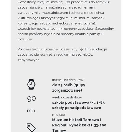
Uczestnicy lekcji muzealnej „Od przedmiotu do zabytku”
zapoznają się z najważniejszymi zagadnieniami
związanymi z muzealnictwem i ochroną dziedzictwa
kulturowego i historycznego (m.in. muzeum, zabytek,
konserwacja, zabytki archeologiczne, etnografia).
Uczestnicy poznają techniki ochrony zabytków. Szczególny
nacisk położony będzie na sposoby dbania o pamiątki
rodzinne.
Podczas lekcji muzealnej uczestnicy będą mieli okazję
zapoznać się również z replikami przedmiotów
zabytkowych.
liczba uczestników
do 25 osób (grupy
zorganizowane)
90
wiek uczestników
szkoła podstawowa (kl. 1-8),
szkoły ponadpodstawowe
min.
miejsce
Muzeum Historii Tarnowa i
Regionu, Rynek 20-21, 33-100
Tarnów