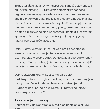
To doskonała okazja, by w inspirujący i angażujący sposób
odkrywać historię, kulturę oraz dziedzictwo naszego
regionu. Nasze zajęcia zostały starannie opracowane tak,
aby nie tylko wspierały realizację programu nauczania, ale
również pobudzały ciekawość, wyobraźnię i pasję młodych
odkrywców. Interaktywne formy pracy, ciekawe prelekcje,
działania plastyczne oraz bezpośredni kontakt z zabytkami
sprawiają, że historia staje się fascynującą przygodą i
nauką poprzez doświadczenie.
Dziękujemy wszystkim nauczycielom za codzienne
zaangażowanie w rozwijanie zainteresowań swoich
uczniów oraz wspólne odkrywanie świata pełnego wiedzy i
inspiracji. Mamy nadzieję, że nasze lekcje muzealne będą
wartościowym wsparciem w Waszej pracy dydaktycznej.
Opinie uczestników mówią same za siebie:
„Byliśmy – świetne zajęcia, prelekcja, przebieranki, zajęcia
plastyczne. Dzieci były zachwycone, dziękujemy!”
„Super zajęcia, pełne ciekawostek i kreatywnej pracy.
Polecamy serdecznie!”
Rezerwacje już trwają
Zapraszamy do planowania wizyt oraz pobierania plików