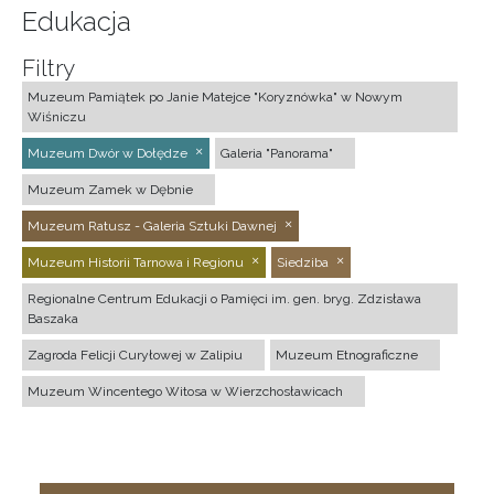
Edukacja
Filtry
Muzeum Pamiątek po Janie Matejce "Koryznówka" w Nowym
Wiśniczu
Muzeum Dwór w Dołędze
Galeria "Panorama"
Muzeum Zamek w Dębnie
Muzeum Ratusz - Galeria Sztuki Dawnej
Muzeum Historii Tarnowa i Regionu
Siedziba
Regionalne Centrum Edukacji o Pamięci im. gen. bryg. Zdzisława
Baszaka
Zagroda Felicji Curyłowej w Zalipiu
Muzeum Etnograficzne
Muzeum Wincentego Witosa w Wierzchosławicach