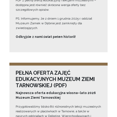
PDF z pełną ofertą edukacyjną i lekcjami muzealnymi –
dostępna jest również skrócona wersja oferty bez
szczegółowych opisów.
PS. Informujemy, że z dniem 1 grudnia 2025 r. oddział
Muzeum Zamek w Dębnie jest zamknięty dla
zwiedzających.
Odkryjcie z nami świat pełen historii!
PEŁNA OFERTA ZAJĘĆ
EDUKACYJNYCH MUZEUM ZIEMI
TARNOWSKIEJ (PDF)
Najnowsza oferta edukacyjna wiosna–lato 2026
Muzeum Ziemi Tarnowskiej
Przygotowaliśmy blisko 80 różnorodnych lekcji muzealnych
realizowanych w placówkach w Tarnowie, a także w
naszych oddziałach w Dołędze, Wierzchosławicach i