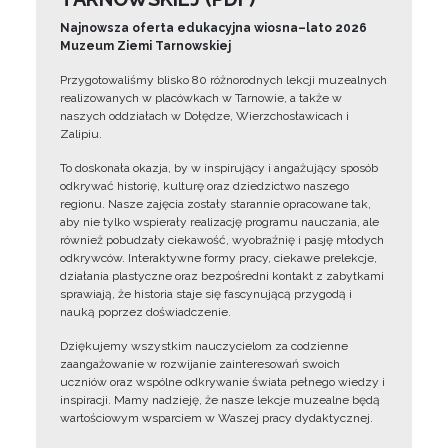
Najnowsza oferta edukacyjna wiosna–lato 2026
Muzeum Ziemi Tarnowskiej
Przygotowaliśmy blisko 80 różnorodnych lekcji muzealnych
realizowanych w placówkach w Tarnowie, a także w
naszych oddziałach w Dołędze, Wierzchosławicach i
Zalipiu.
To doskonała okazja, by w inspirujący i angażujący sposób
odkrywać historię, kulturę oraz dziedzictwo naszego
regionu. Nasze zajęcia zostały starannie opracowane tak,
aby nie tylko wspierały realizację programu nauczania, ale
również pobudzały ciekawość, wyobraźnię i pasję młodych
odkrywców. Interaktywne formy pracy, ciekawe prelekcje,
działania plastyczne oraz bezpośredni kontakt z zabytkami
sprawiają, że historia staje się fascynującą przygodą i
nauką poprzez doświadczenie.
Dziękujemy wszystkim nauczycielom za codzienne
zaangażowanie w rozwijanie zainteresowań swoich
uczniów oraz wspólne odkrywanie świata pełnego wiedzy i
inspiracji. Mamy nadzieję, że nasze lekcje muzealne będą
wartościowym wsparciem w Waszej pracy dydaktycznej.