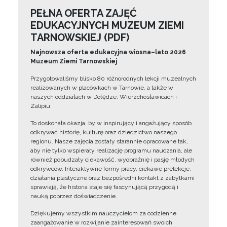
PEŁNA OFERTA ZAJĘĆ
EDUKACYJNYCH MUZEUM ZIEMI
TARNOWSKIEJ (PDF)
Najnowsza oferta edukacyjna wiosna–lato 2026
Muzeum Ziemi Tarnowskiej
Przygotowaliśmy blisko 80 różnorodnych lekcji muzealnych
realizowanych w placówkach w Tarnowie, a także w
naszych oddziałach w Dołędze, Wierzchosławicach i
Zalipiu.
To doskonała okazja, by w inspirujący i angażujący sposób
odkrywać historię, kulturę oraz dziedzictwo naszego
regionu. Nasze zajęcia zostały starannie opracowane tak,
aby nie tylko wspierały realizację programu nauczania, ale
również pobudzały ciekawość, wyobraźnię i pasję młodych
odkrywców. Interaktywne formy pracy, ciekawe prelekcje,
działania plastyczne oraz bezpośredni kontakt z zabytkami
sprawiają, że historia staje się fascynującą przygodą i
nauką poprzez doświadczenie.
Dziękujemy wszystkim nauczycielom za codzienne
zaangażowanie w rozwijanie zainteresowań swoich