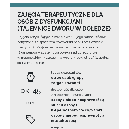
ZAJĘCIA TERAPEUTYCZNE DLA
OSÓB Z DYSFUNKCJAMI
(TAJEMNICE DWORU W DOŁĘDZE)
Zajęcia przybliżająca historię dworu i jego mieszkańców
połączone ze spacerem po dworski parku oraz częścią
plastyczną. Zajęcia realizowane w ramach projektu
„Skansenova – systemowa opieka nad dziedzictwem
w małopolskich muzeach na wolnym powietrzu” (wspólna
oferta muzealna).
liczba uczestników
do 20 osób (grupy
zorganizowane)
ok. 45
dostępność dla osób
z niepełnosprawnościami
osoby z niepełnosprawnością
min.
słuchu osoby z
niepełnosprawnością wzroku
osoby z niepełnosprawnością
intelektualną
miejsce