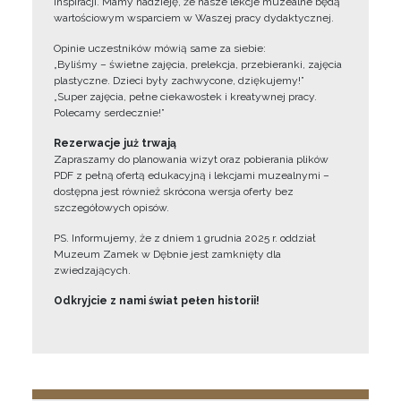
inspiracji. Mamy nadzieję, że nasze lekcje muzealne będą
wartościowym wsparciem w Waszej pracy dydaktycznej.
Opinie uczestników mówią same za siebie:
„Byliśmy – świetne zajęcia, prelekcja, przebieranki, zajęcia
plastyczne. Dzieci były zachwycone, dziękujemy!”
„Super zajęcia, pełne ciekawostek i kreatywnej pracy.
Polecamy serdecznie!”
Rezerwacje już trwają
Zapraszamy do planowania wizyt oraz pobierania plików
PDF z pełną ofertą edukacyjną i lekcjami muzealnymi –
dostępna jest również skrócona wersja oferty bez
szczegółowych opisów.
PS. Informujemy, że z dniem 1 grudnia 2025 r. oddział
Muzeum Zamek w Dębnie jest zamknięty dla
zwiedzających.
Odkryjcie z nami świat pełen historii!