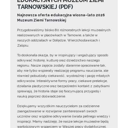
EDUKACYJNYCH MUZEUM ZIEMI
TARNOWSKIEJ (PDF)
Najnowsza oferta edukacyjna wiosna–lato 2026
Muzeum Ziemi Tarnowskiej
Przygotowaliśmy blisko 80 różnorodnych lekcji muzealnych
realizowanych w placówkach w Tarnowie, a także w
naszych oddziałach w Dołędze, Wierzchosławicach i
Zalipiu.
To doskonała okazja, by w inspirujący i angażujący sposób
odkrywać historię, kulturę oraz dziedzictwo naszego
regionu. Nasze zajęcia zostały starannie opracowane tak,
aby nie tylko wspierały realizację programu nauczania, ale
również pobudzały ciekawość, wyobraźnię i pasję młodych
odkrywców. Interaktywne formy pracy, ciekawe prelekcje,
działania plastyczne oraz bezpośredni kontakt z zabytkami
sprawiają, że historia staje się fascynującą przygodą i
nauką poprzez doświadczenie.
Dziękujemy wszystkim nauczycielom za codzienne
zaangażowanie w rozwijanie zainteresowań swoich
uczniów oraz wspólne odkrywanie świata pełnego wiedzy i
inspiracji. Mamy nadzieję, że nasze lekcje muzealne będą
wartościowym wsparciem w Waszej pracy dydaktycznej.