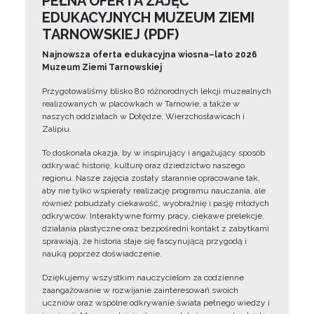
PEŁNA OFERTA ZAJĘĆ
EDUKACYJNYCH MUZEUM ZIEMI
TARNOWSKIEJ (PDF)
Najnowsza oferta edukacyjna wiosna–lato 2026
Muzeum Ziemi Tarnowskiej
Przygotowaliśmy blisko 80 różnorodnych lekcji muzealnych
realizowanych w placówkach w Tarnowie, a także w
naszych oddziałach w Dołędze, Wierzchosławicach i
Zalipiu.
To doskonała okazja, by w inspirujący i angażujący sposób
odkrywać historię, kulturę oraz dziedzictwo naszego
regionu. Nasze zajęcia zostały starannie opracowane tak,
aby nie tylko wspierały realizację programu nauczania, ale
również pobudzały ciekawość, wyobraźnię i pasję młodych
odkrywców. Interaktywne formy pracy, ciekawe prelekcje,
działania plastyczne oraz bezpośredni kontakt z zabytkami
sprawiają, że historia staje się fascynującą przygodą i
nauką poprzez doświadczenie.
Dziękujemy wszystkim nauczycielom za codzienne
zaangażowanie w rozwijanie zainteresowań swoich
uczniów oraz wspólne odkrywanie świata pełnego wiedzy i