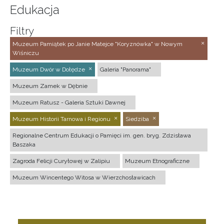
Edukacja
Filtry
Muzeum Pamiątek po Janie Matejce "Koryznówka" w Nowym
Wiśniczu
Muzeum Dwór w Dołędze
Galeria "Panorama"
Muzeum Zamek w Dębnie
Muzeum Ratusz - Galeria Sztuki Dawnej
Muzeum Historii Tarnowa i Regionu
Siedziba
Regionalne Centrum Edukacji o Pamięci im. gen. bryg. Zdzisława
Baszaka
Zagroda Felicji Curyłowej w Zalipiu
Muzeum Etnograficzne
Muzeum Wincentego Witosa w Wierzchosławicach