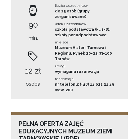
liczba uczestników
do 25 osób (grupy
zorganizowane)
90
wiek uczestników
szkoła podstawowa (kl. 1-8),
szkoły ponadpodstawowe
min.
miejsce
Muzeum Historii Tarnowa i
Regionu, Rynek 20-21, 33-100
Tarnów
uwagi
12 zł
wymagana rezerwacja
rezerwacja
osoba
nr telefonu: (+48) 14 621 21 49
wew. 200
PEŁNA OFERTA ZAJĘĆ
EDUKACYJNYCH MUZEUM ZIEMI
TARNOWSKIEJ (PDF)