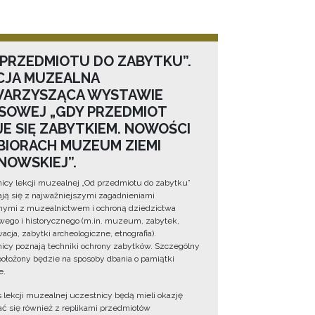
 PRZEDMIOTU DO ZABYTKU”.
CJA MUZEALNA
ARZYSZĄCA WYSTAWIE
SOWEJ „GDY PRZEDMIOT
JE SIĘ ZABYTKIEM. NOWOŚCI
BIORACH MUZEUM ZIEMI
NOWSKIEJ”.
icy lekcji muzealnej „Od przedmiotu do zabytku”
ją się z najważniejszymi zagadnieniami
ymi z muzealnictwem i ochroną dziedzictwa
wego i historycznego (m.in. muzeum, zabytek,
cja, zabytki archeologiczne, etnografia).
icy poznają techniki ochrony zabytków. Szczególny
położony będzie na sposoby dbania o pamiątki
e.
 lekcji muzealnej uczestnicy będą mieli okazję
ć się również z replikami przedmiotów