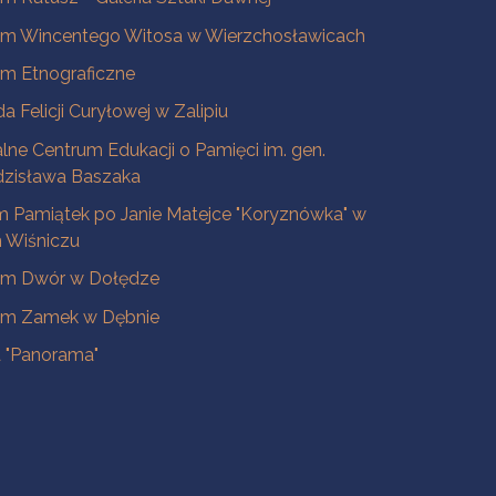
m Wincentego Witosa w Wierzchosławicach
m Etnograficzne
a Felicji Curyłowej w Zalipiu
lne Centrum Edukacji o Pamięci im. gen.
dzisława Baszaka
 Pamiątek po Janie Matejce "Koryznówka" w
Wiśniczu
m Dwór w Dołędze
m Zamek w Dębnie
a "Panorama"