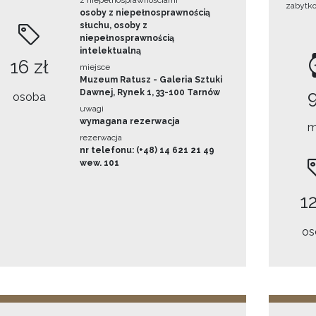
z niepełnosprawnościami
zabytk
osoby z niepełnosprawnością
słuchu, osoby z
niepełnosprawnością
intelektualną
16 zł
miejsce
Muzeum Ratusz - Galeria Sztuki
Dawnej, Rynek 1, 33-100 Tarnów
osoba
uwagi
wymagana rezerwacja
m
rezerwacja
nr telefonu: (+48) 14 621 21 49
wew. 101
12
os