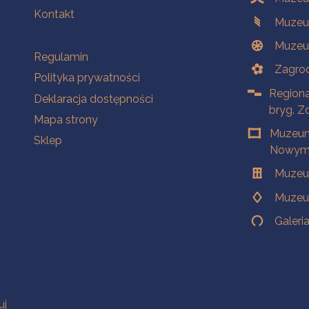
Kontakt
Muzeu
Muzeu
Na skróty
Regulamin
Zagrod
Polityka prywatności
Regiona
Deklaracja dostępności
bryg. Z
Mapa strony
Muzeum
Sklep
Nowym 
Muzeu
Muzeu
Galeri