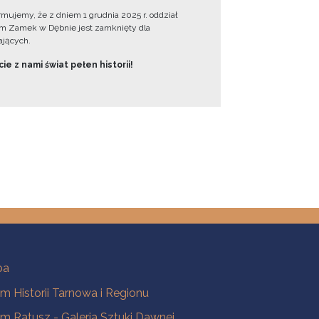
ormujemy, że z dniem 1 grudnia 2025 r. oddział
 Zamek w Dębnie jest zamknięty dla
jących.
ie z nami świat pełen historii!
ba
 Historii Tarnowa i Regionu
 Ratusz - Galeria Sztuki Dawnej