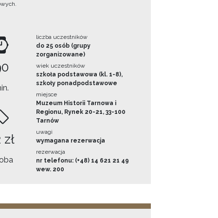
owych.
liczba uczestników
do 25 osób (grupy
zorganizowane)
90
wiek uczestników
szkoła podstawowa (kl. 1-8),
szkoły ponadpodstawowe
in.
miejsce
Muzeum Historii Tarnowa i
Regionu, Rynek 20-21, 33-100
Tarnów
uwagi
 zł
wymagana rezerwacja
rezerwacja
oba
nr telefonu: (+48) 14 621 21 49
wew. 200