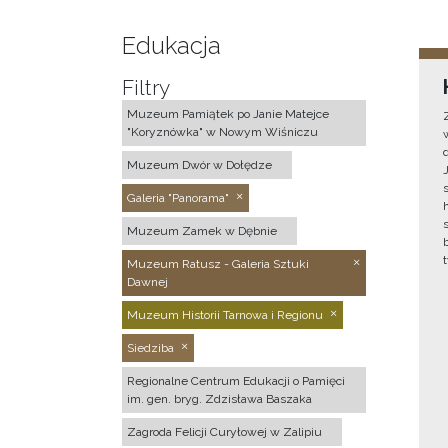
Edukacja
Filtry
Muzeum Pamiątek po Janie Matejce
"Koryznówka" w Nowym Wiśniczu
Muzeum Dwór w Dołędze
Galeria "Panorama"
Muzeum Zamek w Dębnie
Muzeum Ratusz - Galeria Sztuki
Dawnej
Muzeum Historii Tarnowa i Regionu
Siedziba
Regionalne Centrum Edukacji o Pamięci
im. gen. bryg. Zdzisława Baszaka
Zagroda Felicji Curyłowej w Zalipiu