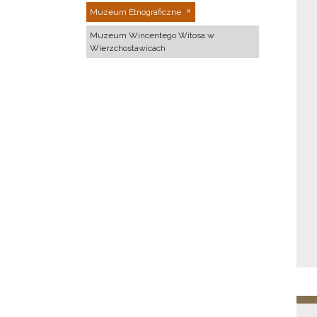
Muzeum Etnograficzne
Muzeum Wincentego Witosa w
Wierzchosławicach