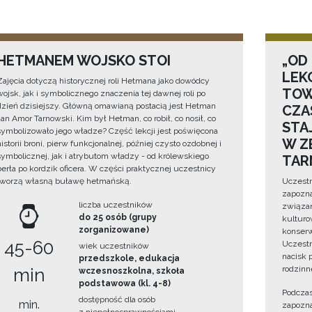
HETMANEM WOJSKO STOI
„OD
LEK
Zajęcia dotyczą historycznej roli Hetmana jako dowódcy
TOW
wojsk, jak i symbolicznego znaczenia tej dawnej roli po
dzień dzisiejszy. Główną omawianą postacią jest Hetman
CZA
Jan Amor Tarnowski. Kim był Hetman, co robił, co nosił, co
STA
symbolizowało jego władze? Część lekcji jest poświęcona
W Z
historii broni, pierw funkcjonalnej, później czysto ozdobnej i
symbolicznej, jak i atrybutom władzy - od królewskiego
TAR
berła po kordzik oficera. W części praktycznej uczestnicy
tworzą własną buławę hetmańską.
Uczestn
zapozna
liczba uczestników
związan
do 25 osób (grupy
kulturo
zorganizowane)
konserwa
45-60
Uczestn
wiek uczestników
nacisk 
przedszkole, edukacja
rodzinn
min
wczesnoszkolna, szkoła
podstawowa (kl. 4-8)
Podczas
dostępność dla osób
min.
zapozna