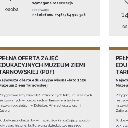
wymagana rezerwacja
osoba
rezerwacja
14
nr telefonu: (+48) 784 912 326
os
PEŁNA OFERTA ZAJĘĆ
PEŁ
EDUKACYJNYCH MUZEUM ZIEMI
EDU
TARNOWSKIEJ (PDF)
TAR
Najnowsza oferta edukacyjna wiosna–lato 2026
Najnow
Muzeum Ziemi Tarnowskiej
Muzeum
Przygotowaliśmy blisko 80 różnorodnych lekcji muzealnych
Przygot
realizowanych w placówkach w Tarnowie, a także w
realizo
naszych oddziałach w Dołędze, Wierzchosławicach i
naszych
Zalipiu.
Zalipiu.
To doskonała okazja, by w inspirujący i angażujący sposób
To dosk
odkrywać historię, kulturę oraz dziedzictwo naszego
odkrywa