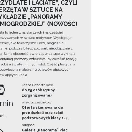
ZYDLATE I ŁACIATE”, CZYLI
ERZĘTA W SZTUCE NA
YKŁADZIE „PANORAMY
DMIOGRODZKIEJ” (NOWOŚĆ)
ta to jeden z najstarszych i najczęściej
towywanych w sztuce motywów. Występują
cznie jako towarzysze ludzi, magicznie,
znie, podczas bitew, polowań, nieodłącznie z
ą. Sama obecność zwierząt w sztuce wynika z
ntalnej potrzeby człowieka, by określić relację
sobą a światem innych istot. Część plastyczna
 poświęcona malowaniu odlewów gipsowych
awiających konia.
liczba uczestników
do 25 osób (grupy
zorganizowane)
 min
wiek uczestników
Oferta skierowana do
przedszkoli oraz szkół
in.
podstawowych klasy 1-4.
miejsce
Galeria „Panorama” Plac