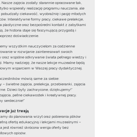
. Nasze zajęcia zostały starannie opracowane tak,
 tylko wspierały realizację programu nauczania, ale
 pobudzały ciekawość, wyobraźnię i pasję młodych
ów. Interaktywne formy pracy, ciekawe prelekcje,
ia plastyczne oraz bezpośredni kontakt z zabytkami
ą, że historia staje się fascynującą przygodą i
oprzez doświadczenie.
jemy wszystkim nauczycielom za codzienne
owanie w rozwijanie zainteresowań swoich
 oraz wspólne odkrywanie świata pełnego wiedzy i
cji. Mamy nadzieję, że nasze lekcje muzealne będą
iowym wsparciem w Waszej pracy dydaktycznej.
uczestników mówią same za siebie:
 – świetne zajęcia, prelekcja, przebieranki, zajęcia
zne. Dzieci były zachwycone, dziękujemy!”
zajęcia, pełne ciekawostek i kreatywnej pracy.
y serdecznie!”
acje już trwają
amy do planowania wizyt oraz pobierania plików
ełną ofertą edukacyjną i lekcjami muzealnymi –
a jest również skrócona wersja oferty bez
łowych opisów.