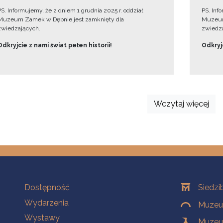
PS. Informujemy, że z dniem 1 grudnia 2025 r. oddział
PS. Inf
Muzeum Zamek w Dębnie jest zamknięty dla
Muzeum
zwiedzających.
zwiedza
Odkryjcie z nami świat pełen historii!
Odkryjc
Wczytaj więcej
Na skróty
Oddziały
Dostępność
Siedzi
Wydarzenia
Muzeum
Wystawy
Muzeum