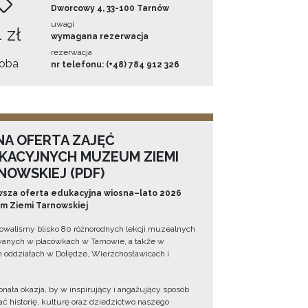
Dworcowy 4, 33-100 Tarnów
uwagi
 zł
wymagana rezerwacja
rezerwacja
oba
nr telefonu: (+48) 784 912 326
NA OFERTA ZAJĘĆ
KACYJNYCH MUZEUM ZIEMI
NOWSKIEJ (PDF)
sza oferta edukacyjna wiosna–lato 2026
 Ziemi Tarnowskiej
owaliśmy blisko 80 różnorodnych lekcji muzealnych
wanych w placówkach w Tarnowie, a także w
 oddziałach w Dołędze, Wierzchosławicach i
onała okazja, by w inspirujący i angażujący sposób
ć historię, kulturę oraz dziedzictwo naszego