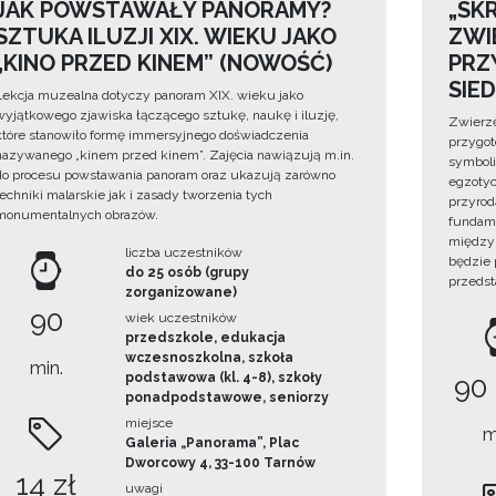
JAK POWSTAWAŁY PANORAMY?
„SKR
SZTUKA ILUZJI XIX. WIEKU JAKO
ZWI
„KINO PRZED KINEM” (NOWOŚĆ)
PRZ
SIE
Lekcja muzealna dotyczy panoram XIX. wieku jako
wyjątkowego zjawiska łączącego sztukę, naukę i iluzję,
Zwierzę
które stanowiło formę immersyjnego doświadczenia
przygo
nazywanego „kinem przed kinem”. Zajęcia nawiązują m.in.
symboli
do procesu powstawania panoram oraz ukazują zarówno
egzotyc
techniki malarskie jak i zasady tworzenia tych
przyrod
monumentalnych obrazów.
fundame
między 
liczba uczestników
będzie
do 25 osób (grupy
przedst
zorganizowane)
90
wiek uczestników
przedszkole, edukacja
wczesnoszkolna, szkoła
min.
podstawowa (kl. 4-8), szkoły
90
ponadpodstawowe, seniorzy
miejsce
m
Galeria „Panorama”, Plac
Dworcowy 4, 33-100 Tarnów
14 zł
uwagi