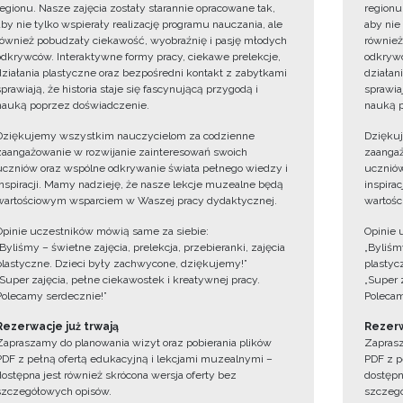
regionu. Nasze zajęcia zostały starannie opracowane tak,
regionu
aby nie tylko wspierały realizację programu nauczania, ale
aby nie
również pobudzały ciekawość, wyobraźnię i pasję młodych
również
odkrywców. Interaktywne formy pracy, ciekawe prelekcje,
odkrywc
działania plastyczne oraz bezpośredni kontakt z zabytkami
działan
sprawiają, że historia staje się fascynującą przygodą i
sprawiaj
nauką poprzez doświadczenie.
nauką p
Dziękujemy wszystkim nauczycielom za codzienne
Dzięku
zaangażowanie w rozwijanie zainteresowań swoich
zaangaż
uczniów oraz wspólne odkrywanie świata pełnego wiedzy i
uczniów
inspiracji. Mamy nadzieję, że nasze lekcje muzealne będą
inspira
wartościowym wsparciem w Waszej pracy dydaktycznej.
wartośc
Opinie uczestników mówią same za siebie:
Opinie 
„Byliśmy – świetne zajęcia, prelekcja, przebieranki, zajęcia
„Byliśmy
plastyczne. Dzieci były zachwycone, dziękujemy!”
plastyc
„Super zajęcia, pełne ciekawostek i kreatywnej pracy.
„Super 
Polecamy serdecznie!”
Polecam
Rezerwacje już trwają
Rezerw
Zapraszamy do planowania wizyt oraz pobierania plików
Zaprasz
PDF z pełną ofertą edukacyjną i lekcjami muzealnymi –
PDF z p
dostępna jest również skrócona wersja oferty bez
dostępn
szczegółowych opisów.
szczegó