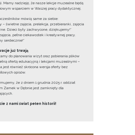
cji. Mamy nadzieję, że nasze lekcje muzealne będą
iowym wsparciem w Waszej pracy dydaktycznej.
uczestników mówią same za siebie:
 – świetne zajęcia, prelekcja, przebieranki, zajęcia
zne. Dzieci były zachwycone, dziękujemy!”
zajęcia, pełne ciekawostek i kreatywnej pracy.
y serdecznie!”
acje już trwają
amy do planowania wizyt oraz pobierania plików
ełną ofertą edukacyjną i lekcjami muzealnymi –
a jest również skrócona wersja oferty bez
łowych opisów.
ormujemy, że z dniem 1 grudnia 2025 r. oddział
 Zamek w Dębnie jest zamknięty dla
jących.
ie z nami świat pełen historii!