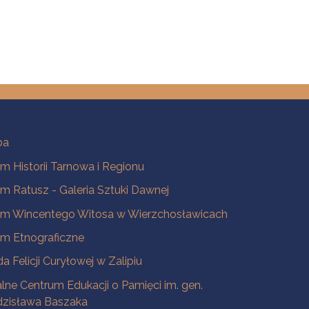
ba
 Historii Tarnowa i Regionu
 Ratusz - Galeria Sztuki Dawnej
m Wincentego Witosa w Wierzchosławicach
m Etnograficzne
a Felicji Curyłowej w Zalipiu
lne Centrum Edukacji o Pamięci im. gen.
dzisława Baszaka