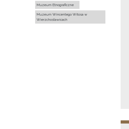
Muzeum Etnograficzne
Muzeum Wincentego Witosa w
Wierzchosławicach