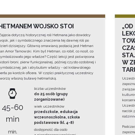
HETMANEM WOJSKO STOI
„OD
LEK
Zajęcia dotyczą historycznej roli Hetmana jako dowódcy
TOW
wojsk, jak i symbolicznego znaczenia tej dawnej roli po
dzień dzisiejszy. Główną omawianą postacią jest Hetman
CZA
Jan Amor Tarnowski. Kim był Hetman, co robił, co nosił, co
STA
symbolizowało jego władze? Część lekcji jest poświęcona
W Z
historii broni, pierw funkcjonalnej, później czysto ozdobnej i
symbolicznej, jak i atrybutom władzy - od królewskiego
TAR
berła po kordzik oficera. W części praktycznej uczestnicy
tworzą własną buławę hetmańską.
Uczestn
zapozna
liczba uczestników
związan
do 25 osób (grupy
kulturo
zorganizowane)
konserwa
45-60
Uczestn
wiek uczestników
nacisk 
przedszkole, edukacja
rodzinn
min
wczesnoszkolna, szkoła
podstawowa (kl. 4-8)
Podczas
dostępność dla osób
min.
zapozna