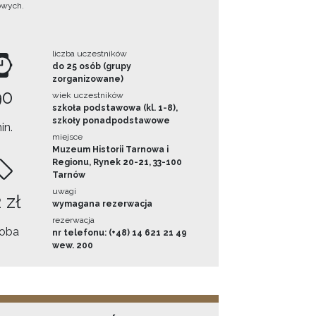
owych.
liczba uczestników
do 25 osób (grupy
zorganizowane)
90
wiek uczestników
szkoła podstawowa (kl. 1-8),
szkoły ponadpodstawowe
in.
miejsce
Muzeum Historii Tarnowa i
Regionu, Rynek 20-21, 33-100
Tarnów
uwagi
 zł
wymagana rezerwacja
rezerwacja
oba
nr telefonu: (+48) 14 621 21 49
wew. 200