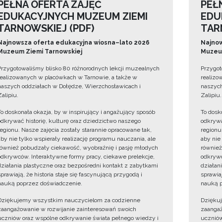
PEŁNA OFERTA ZAJĘĆ
PEŁ
EDUKACYJNYCH MUZEUM ZIEMI
EDU
TARNOWSKIEJ (PDF)
TAR
Najnowsza oferta edukacyjna wiosna–lato 2026
Najnow
Muzeum Ziemi Tarnowskiej
Muzeum
Przygotowaliśmy blisko 80 różnorodnych lekcji muzealnych
Przygot
realizowanych w placówkach w Tarnowie, a także w
realizo
naszych oddziałach w Dołędze, Wierzchosławicach i
naszych
Zalipiu.
Zalipiu.
To doskonała okazja, by w inspirujący i angażujący sposób
To dosk
odkrywać historię, kulturę oraz dziedzictwo naszego
odkrywa
regionu. Nasze zajęcia zostały starannie opracowane tak,
regionu
aby nie tylko wspierały realizację programu nauczania, ale
aby nie
również pobudzały ciekawość, wyobraźnię i pasję młodych
również
odkrywców. Interaktywne formy pracy, ciekawe prelekcje,
odkrywc
działania plastyczne oraz bezpośredni kontakt z zabytkami
działan
sprawiają, że historia staje się fascynującą przygodą i
sprawiaj
nauką poprzez doświadczenie.
nauką p
Dziękujemy wszystkim nauczycielom za codzienne
Dzięku
zaangażowanie w rozwijanie zainteresowań swoich
zaangaż
uczniów oraz wspólne odkrywanie świata pełnego wiedzy i
uczniów