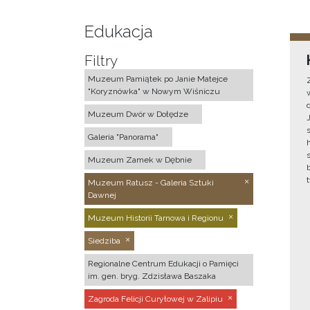
Edukacja
Filtry
Muzeum Pamiątek po Janie Matejce
"Koryznówka" w Nowym Wiśniczu
Muzeum Dwór w Dołędze
Galeria "Panorama"
Muzeum Zamek w Dębnie
Muzeum Ratusz - Galeria Sztuki
Dawnej
Muzeum Historii Tarnowa i Regionu
Siedziba
Regionalne Centrum Edukacji o Pamięci
im. gen. bryg. Zdzisława Baszaka
Zagroda Felicji Curyłowej w Zalipiu