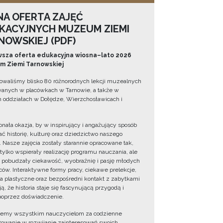
NA OFERTA ZAJĘĆ
KACYJNYCH MUZEUM ZIEMI
NOWSKIEJ (PDF)
sza oferta edukacyjna wiosna–lato 2026
 Ziemi Tarnowskiej
owaliśmy blisko 80 różnorodnych lekcji muzealnych
wanych w placówkach w Tarnowie, a także w
 oddziałach w Dołędze, Wierzchosławicach i
onała okazja, by w inspirujący i angażujący sposób
ć historię, kulturę oraz dziedzictwo naszego
. Nasze zajęcia zostały starannie opracowane tak,
 tylko wspierały realizację programu nauczania, ale
 pobudzały ciekawość, wyobraźnię i pasję młodych
ów. Interaktywne formy pracy, ciekawe prelekcje,
ia plastyczne oraz bezpośredni kontakt z zabytkami
ą, że historia staje się fascynującą przygodą i
oprzez doświadczenie.
jemy wszystkim nauczycielom za codzienne
owanie w rozwijanie zainteresowań swoich