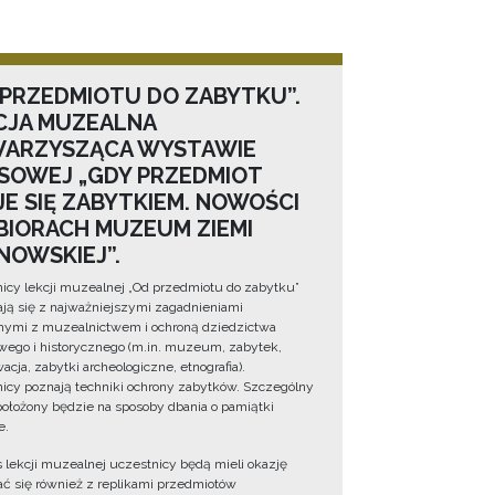
 PRZEDMIOTU DO ZABYTKU”.
CJA MUZEALNA
ARZYSZĄCA WYSTAWIE
SOWEJ „GDY PRZEDMIOT
JE SIĘ ZABYTKIEM. NOWOŚCI
BIORACH MUZEUM ZIEMI
NOWSKIEJ”.
icy lekcji muzealnej „Od przedmiotu do zabytku”
ją się z najważniejszymi zagadnieniami
ymi z muzealnictwem i ochroną dziedzictwa
wego i historycznego (m.in. muzeum, zabytek,
cja, zabytki archeologiczne, etnografia).
icy poznają techniki ochrony zabytków. Szczególny
położony będzie na sposoby dbania o pamiątki
e.
 lekcji muzealnej uczestnicy będą mieli okazję
ć się również z replikami przedmiotów