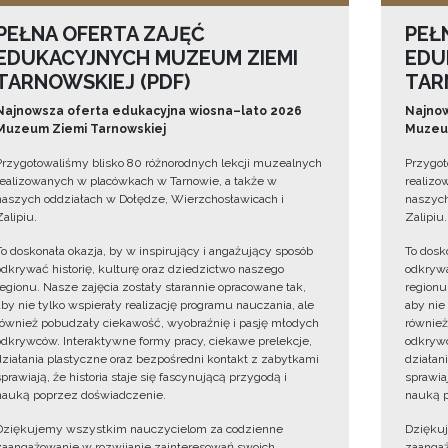
PEŁNA OFERTA ZAJĘĆ
PEŁ
EDUKACYJNYCH MUZEUM ZIEMI
EDU
TARNOWSKIEJ (PDF)
TAR
Najnowsza oferta edukacyjna wiosna–lato 2026
Najnow
Muzeum Ziemi Tarnowskiej
Muzeum
Przygotowaliśmy blisko 80 różnorodnych lekcji muzealnych
Przygot
realizowanych w placówkach w Tarnowie, a także w
realizo
naszych oddziałach w Dołędze, Wierzchosławicach i
naszych
Zalipiu.
Zalipiu.
To doskonała okazja, by w inspirujący i angażujący sposób
To dosk
odkrywać historię, kulturę oraz dziedzictwo naszego
odkrywa
regionu. Nasze zajęcia zostały starannie opracowane tak,
regionu
aby nie tylko wspierały realizację programu nauczania, ale
aby nie
również pobudzały ciekawość, wyobraźnię i pasję młodych
również
odkrywców. Interaktywne formy pracy, ciekawe prelekcje,
odkrywc
działania plastyczne oraz bezpośredni kontakt z zabytkami
działan
sprawiają, że historia staje się fascynującą przygodą i
sprawiaj
nauką poprzez doświadczenie.
nauką p
Dziękujemy wszystkim nauczycielom za codzienne
Dzięku
zaangażowanie w rozwijanie zainteresowań swoich
zaangaż