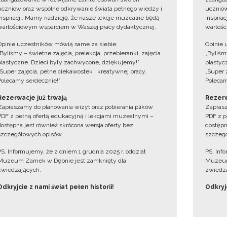
uczniów oraz wspólne odkrywanie świata pełnego wiedzy i
uczniów
inspiracji. Mamy nadzieję, że nasze lekcje muzealne będą
inspira
wartościowym wsparciem w Waszej pracy dydaktycznej.
wartośc
Opinie uczestników mówią same za siebie:
Opinie 
„Byliśmy – świetne zajęcia, prelekcja, przebieranki, zajęcia
„Byliśmy
plastyczne. Dzieci były zachwycone, dziękujemy!”
plastyc
„Super zajęcia, pełne ciekawostek i kreatywnej pracy.
„Super 
Polecamy serdecznie!”
Polecam
Rezerwacje już trwają
Rezerw
Zapraszamy do planowania wizyt oraz pobierania plików
Zaprasz
PDF z pełną ofertą edukacyjną i lekcjami muzealnymi –
PDF z p
dostępna jest również skrócona wersja oferty bez
dostępn
szczegółowych opisów.
szczegó
PS. Informujemy, że z dniem 1 grudnia 2025 r. oddział
PS. Inf
Muzeum Zamek w Dębnie jest zamknięty dla
Muzeum
zwiedzających.
zwiedza
Odkryjcie z nami świat pełen historii!
Odkryjc