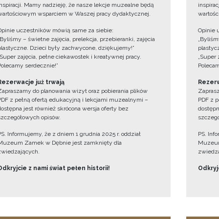
inspiracji. Mamy nadzieję, że nasze lekcje muzealne będą
inspira
wartościowym wsparciem w Waszej pracy dydaktycznej.
wartośc
Opinie uczestników mówią same za siebie:
Opinie 
„Byliśmy – świetne zajęcia, prelekcja, przebieranki, zajęcia
„Byliśmy
plastyczne. Dzieci były zachwycone, dziękujemy!”
plastyc
„Super zajęcia, pełne ciekawostek i kreatywnej pracy.
„Super 
Polecamy serdecznie!”
Polecam
Rezerwacje już trwają
Rezerw
Zapraszamy do planowania wizyt oraz pobierania plików
Zaprasz
PDF z pełną ofertą edukacyjną i lekcjami muzealnymi –
PDF z p
dostępna jest również skrócona wersja oferty bez
dostępn
szczegółowych opisów.
szczegó
PS. Informujemy, że z dniem 1 grudnia 2025 r. oddział
PS. Inf
Muzeum Zamek w Dębnie jest zamknięty dla
Muzeum
zwiedzających.
zwiedza
Odkryjcie z nami świat pełen historii!
Odkryjc