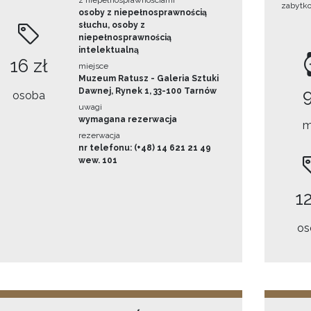
z niepełnosprawnościami
zabytk
osoby z niepełnosprawnością
słuchu, osoby z
niepełnosprawnością
intelektualną
16 zł
miejsce
Muzeum Ratusz - Galeria Sztuki
Dawnej, Rynek 1, 33-100 Tarnów
osoba
uwagi
wymagana rezerwacja
m
rezerwacja
nr telefonu: (+48) 14 621 21 49
wew. 101
12
os