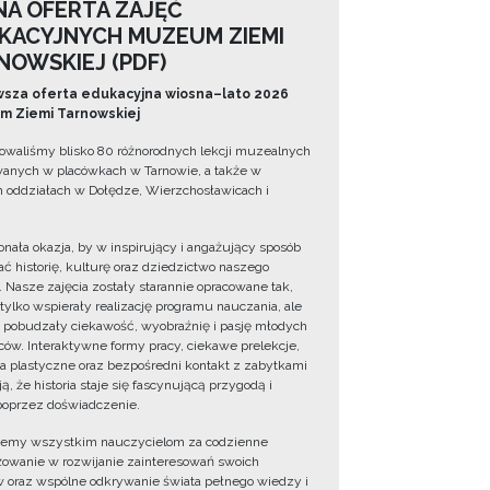
NA OFERTA ZAJĘĆ
KACYJNYCH MUZEUM ZIEMI
NOWSKIEJ (PDF)
sza oferta edukacyjna wiosna–lato 2026
 Ziemi Tarnowskiej
owaliśmy blisko 80 różnorodnych lekcji muzealnych
wanych w placówkach w Tarnowie, a także w
 oddziałach w Dołędze, Wierzchosławicach i
onała okazja, by w inspirujący i angażujący sposób
ć historię, kulturę oraz dziedzictwo naszego
. Nasze zajęcia zostały starannie opracowane tak,
 tylko wspierały realizację programu nauczania, ale
 pobudzały ciekawość, wyobraźnię i pasję młodych
ów. Interaktywne formy pracy, ciekawe prelekcje,
ia plastyczne oraz bezpośredni kontakt z zabytkami
ą, że historia staje się fascynującą przygodą i
oprzez doświadczenie.
jemy wszystkim nauczycielom za codzienne
owanie w rozwijanie zainteresowań swoich
 oraz wspólne odkrywanie świata pełnego wiedzy i