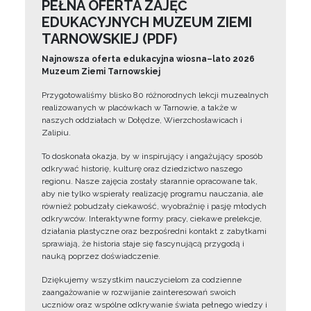
PEŁNA OFERTA ZAJĘĆ
EDUKACYJNYCH MUZEUM ZIEMI
TARNOWSKIEJ (PDF)
Najnowsza oferta edukacyjna wiosna–lato 2026
Muzeum Ziemi Tarnowskiej
Przygotowaliśmy blisko 80 różnorodnych lekcji muzealnych
realizowanych w placówkach w Tarnowie, a także w
naszych oddziałach w Dołędze, Wierzchosławicach i
Zalipiu.
To doskonała okazja, by w inspirujący i angażujący sposób
odkrywać historię, kulturę oraz dziedzictwo naszego
regionu. Nasze zajęcia zostały starannie opracowane tak,
aby nie tylko wspierały realizację programu nauczania, ale
również pobudzały ciekawość, wyobraźnię i pasję młodych
odkrywców. Interaktywne formy pracy, ciekawe prelekcje,
działania plastyczne oraz bezpośredni kontakt z zabytkami
sprawiają, że historia staje się fascynującą przygodą i
nauką poprzez doświadczenie.
Dziękujemy wszystkim nauczycielom za codzienne
zaangażowanie w rozwijanie zainteresowań swoich
uczniów oraz wspólne odkrywanie świata pełnego wiedzy i