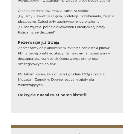
wartościowym wsparciem w Waszej pracy dydaktycznej.
Opinie uczestników mówią same za siebie:
„Byliśmy – świetne zajęcia, prelekcja, przebieranki, zajęcia
plastyczne. Dzieci były zachwycone, dziękujemy!”
„Super zajęcia, pełne ciekawostek i kreatywnej pracy.
Polecamy serdecznie!”
Rezerwacje już trwają
Zapraszamy do planowania wizyt oraz pobierania plików
PDF z pełną ofertą edukacyjną i lekcjami muzealnymi –
dostępna jest również skrócona wersja oferty bez
szczegółowych opisów.
PS. Informujemy, że z dniem 1 grudnia 2025 r. oddział
Muzeum Zamek w Dębnie jest zamknięty dla
zwiedzających.
Odkryjcie z nami świat pełen historii!