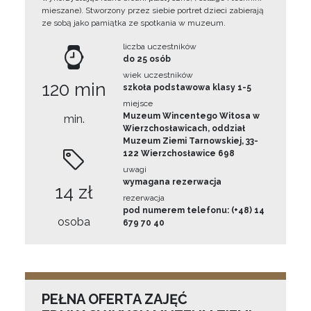
mieszane). Stworzony przez siebie portret dzieci zabierają
ze sobą jako pamiątka ze spotkania w muzeum.
liczba uczestników
do 25 osób
wiek uczestników
120 min
szkoła podstawowa klasy 1-5
miejsce
Muzeum Wincentego Witosa w
min.
Wierzchosławicach, oddział
Muzeum Ziemi Tarnowskiej, 33-
122 Wierzchosławice 698
uwagi
wymagana rezerwacja
14 zł
rezerwacja
pod numerem telefonu: (+48) 14
osoba
679 70 40
PEŁNA OFERTA ZAJĘĆ