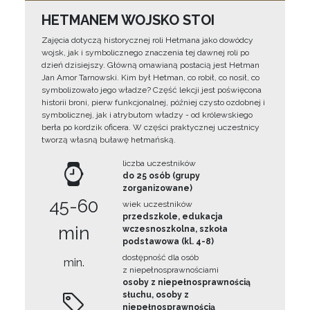
HETMANEM WOJSKO STOI
Zajęcia dotyczą historycznej roli Hetmana jako dowódcy
wojsk, jak i symbolicznego znaczenia tej dawnej roli po
dzień dzisiejszy. Główną omawianą postacią jest Hetman
Jan Amor Tarnowski. Kim był Hetman, co robił, co nosił, co
symbolizowało jego władze? Część lekcji jest poświęcona
historii broni, pierw funkcjonalnej, później czysto ozdobnej i
symbolicznej, jak i atrybutom władzy - od królewskiego
berła po kordzik oficera. W części praktycznej uczestnicy
tworzą własną buławę hetmańską.
liczba uczestników
do 25 osób (grupy
zorganizowane)
45-60
wiek uczestników
przedszkole, edukacja
min
wczesnoszkolna, szkoła
podstawowa (kl. 4-8)
dostępność dla osób
min.
z niepełnosprawnościami
osoby z niepełnosprawnością
słuchu, osoby z
niepełnosprawnością