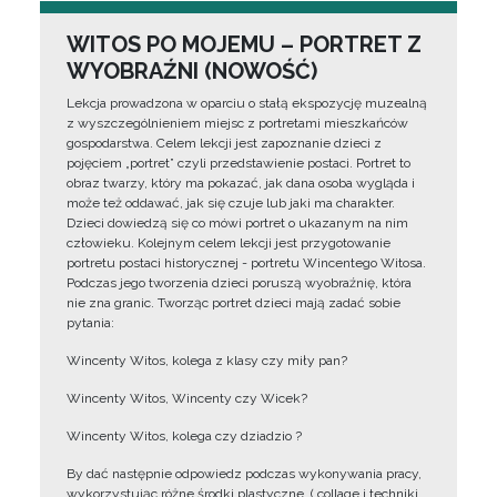
WITOS PO MOJEMU – PORTRET Z
WYOBRAŹNI (NOWOŚĆ)
Lekcja prowadzona w oparciu o stałą ekspozycję muzealną
z wyszczególnieniem miejsc z portretami mieszkańców
gospodarstwa. Celem lekcji jest zapoznanie dzieci z
pojęciem „portret” czyli przedstawienie postaci. Portret to
obraz twarzy, który ma pokazać, jak dana osoba wygląda i
może też oddawać, jak się czuje lub jaki ma charakter.
Dzieci dowiedzą się co mówi portret o ukazanym na nim
człowieku. Kolejnym celem lekcji jest przygotowanie
portretu postaci historycznej - portretu Wincentego Witosa.
Podczas jego tworzenia dzieci poruszą wyobraźnię, która
nie zna granic. Tworząc portret dzieci mają zadać sobie
pytania:
Wincenty Witos, kolega z klasy czy miły pan?
Wincenty Witos, Wincenty czy Wicek?
Wincenty Witos, kolega czy dziadzio ?
By dać następnie odpowiedz podczas wykonywania pracy,
wykorzystując różne środki plastyczne, ( collage i techniki