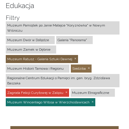
Edukacja
Filtry
Muzeum Pamiątek po Janie Matejce "Koryznówka" w Nowym
Wiśniczu
Muzeum Dwór w Dołędze
Galeria "Panorama"
Muzeum Zamek w Dębnie
Muzeum Ratusz - Galeria Sztuki Dawnej
Muzeum Historii Tarnowa i Regionu
Siedziba
Regionalne Centrum Edukacji o Pamięci im. gen. bryg. Zdzisława
Baszaka
Zagroda Felicji Curyłowej w Zalipiu
Muzeum Etnograficzne
Muzeum Wincentego Witosa w Wierzchosławicach