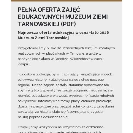
PEŁNA OFERTA ZAJĘĆ
EDUKACYJNYCH MUZEUM ZIEMI
TARNOWSKIEJ (PDF)
Najnowsza oferta edukacyjna wiosna–lato 2026
Muzeum Ziemi Tarnowskiej
Przygotowaliśmy blisko 80 różnorodnych lekcji muzealnych
realizowanych w placówkach w Tarnowie, a także w
naszych oddziałach w Dołędze, Wierzchosławicach i
Zalipiu.
To doskonała okazja, by w inspirujący i angażujący sposób
odkrywać historię, kulturę oraz dziedzictwo naszego
regionu. Nasze zajęcia zostały starannie opracowane tak,
aby nie tylko wspierały realizację programu nauczania, ale
również pobudzały ciekawość, wyobraźnię i pasję młodych
odkrywców. Interaktywne formy pracy, ciekawe prelekcje,
działania plastyczne oraz bezpośredni kontakt z zabytkami
sprawiają, że historia staje się fascynującą przygodą i
nauką poprzez doświadczenie.
Dziękujemy wszystkim nauczycielom za codzienne
zaangażowanie w rozwijanie zainteresowań swoich