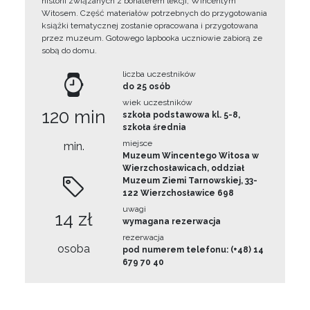
historii związanych z bohaterem lekcji, Wincentym
Witosem. Część materiałów potrzebnych do przygotowania
książki tematycznej zostanie opracowana i przygotowana
przez muzeum. Gotowego lapbooka uczniowie zabiorą ze
sobą do domu.
liczba uczestników
do 25 osób
wiek uczestników
120 min
szkoła podstawowa kl. 5-8,
szkoła średnia
miejsce
min.
Muzeum Wincentego Witosa w
Wierzchosławicach, oddział
Muzeum Ziemi Tarnowskiej, 33-
122 Wierzchosławice 698
uwagi
14 zł
wymagana rezerwacja
rezerwacja
osoba
pod numerem telefonu: (+48) 14
679 70 40