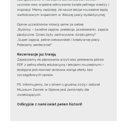
uczniów oraz wspólne odkrywanie świata pełnego wiedzy i
inspiracji. Mamy nadzieję, że nasze lekcje muzealne będą
wartościowym wsparciem w Waszej pracy dydaktycznej.
Opinie uczestników mówią same za siebie:
„Byliśmy – świetne zajęcia, prelekcja, przebieranki, zajęcia
plastyczne. Dzieci były zachwycone, dziękujemy!”
„Super zajęcia, pełne ciekawostek i kreatywnej pracy.
Polecamy serdecznie!”
Rezerwacje już trwają
Zapraszamy do planowania wizyt oraz pobierania plików
PDF z pełną ofertą edukacyjną i lekcjami muzealnymi –
dostępna jest również skrócona wersja oferty bez
szczegółowych opisów.
PS. Informujemy, że z dniem 1 grudnia 2025 r. oddział
Muzeum Zamek w Dębnie jest zamknięty dla
zwiedzających.
Odkryjcie z nami świat pełen historii!