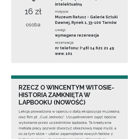
intelektualną
16 zł
miejsce
Muzeum Ratusz - Galeria Sztuki
Dawnej, Rynek 1, 33-100 Tarnów
osoba
uwagi
wymagana rezerwacja
rezerwacja
nr telefonu: (+48) 14 621 21 49
wew. 101
RZECZ O WINCENTYM WITOSIE-
HISTORIA ZAMKNIĘTA W
LAPBOOKU (NOWOŚĆ)
Lekcja prowadzona w oparciu o stałą ekspozycję muzealną
oraz film pt. „Cud Jedności”. Uzupełnieniem zajęć będzie
wykonanie przez uczestników lapbooka. Ta kreatywna
metoda pracy pozwoli stworzyć obrazkową mapę myśli, a
co za tym idzie – ułatwi zapamiętanie nowych faktów z