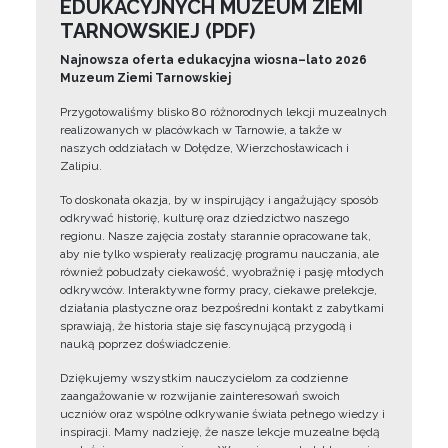
EDUKACYJNYCH MUZEUM ZIEMI
TARNOWSKIEJ (PDF)
Najnowsza oferta edukacyjna wiosna–lato 2026
Muzeum Ziemi Tarnowskiej
Przygotowaliśmy blisko 80 różnorodnych lekcji muzealnych
realizowanych w placówkach w Tarnowie, a także w
naszych oddziałach w Dołędze, Wierzchosławicach i
Zalipiu.
To doskonała okazja, by w inspirujący i angażujący sposób
odkrywać historię, kulturę oraz dziedzictwo naszego
regionu. Nasze zajęcia zostały starannie opracowane tak,
aby nie tylko wspierały realizację programu nauczania, ale
również pobudzały ciekawość, wyobraźnię i pasję młodych
odkrywców. Interaktywne formy pracy, ciekawe prelekcje,
działania plastyczne oraz bezpośredni kontakt z zabytkami
sprawiają, że historia staje się fascynującą przygodą i
nauką poprzez doświadczenie.
Dziękujemy wszystkim nauczycielom za codzienne
zaangażowanie w rozwijanie zainteresowań swoich
uczniów oraz wspólne odkrywanie świata pełnego wiedzy i
inspiracji. Mamy nadzieję, że nasze lekcje muzealne będą