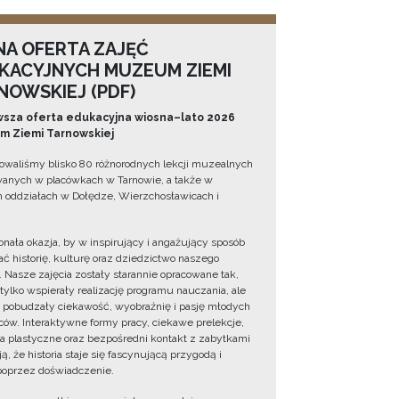
NA OFERTA ZAJĘĆ
KACYJNYCH MUZEUM ZIEMI
NOWSKIEJ (PDF)
sza oferta edukacyjna wiosna–lato 2026
 Ziemi Tarnowskiej
owaliśmy blisko 80 różnorodnych lekcji muzealnych
wanych w placówkach w Tarnowie, a także w
 oddziałach w Dołędze, Wierzchosławicach i
onała okazja, by w inspirujący i angażujący sposób
ć historię, kulturę oraz dziedzictwo naszego
. Nasze zajęcia zostały starannie opracowane tak,
 tylko wspierały realizację programu nauczania, ale
 pobudzały ciekawość, wyobraźnię i pasję młodych
ów. Interaktywne formy pracy, ciekawe prelekcje,
ia plastyczne oraz bezpośredni kontakt z zabytkami
ą, że historia staje się fascynującą przygodą i
oprzez doświadczenie.