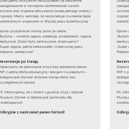
Dziękujemy wszystkim nauczycielom za codzienne
Dzięku
zaangażowanie w rozwijanie zainteresowań swoich
zaangaż
uczniów oraz wspólne odkrywanie świata pełnego wiedzy i
uczniów
inspiracji. Mamy nadzieję, że nasze lekcje muzealne będą
inspira
wartościowym wsparciem w Waszej pracy dydaktycznej.
wartośc
Opinie uczestników mówią same za siebie:
Opinie 
„Byliśmy – świetne zajęcia, prelekcja, przebieranki, zajęcia
„Byliśmy
plastyczne. Dzieci były zachwycone, dziękujemy!”
plastyc
„Super zajęcia, pełne ciekawostek i kreatywnej pracy.
„Super 
Polecamy serdecznie!”
Polecam
Rezerwacje już trwają
Rezerw
Zapraszamy do planowania wizyt oraz pobierania plików
Zaprasz
PDF z pełną ofertą edukacyjną i lekcjami muzealnymi –
PDF z p
dostępna jest również skrócona wersja oferty bez
dostępn
szczegółowych opisów.
szczegó
PS. Informujemy, że z dniem 1 grudnia 2025 r. oddział
PS. Inf
Muzeum Zamek w Dębnie jest zamknięty dla
Muzeum
zwiedzających.
zwiedza
Odkryjcie z nami świat pełen historii!
Odkryjc