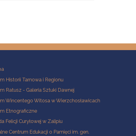
ba
 Historii Tarnowa i Regionu
 Ratusz - Galeria Sztuki Dawnej
m Wincentego Witosa w Wierzchosławicach
m Etnograficzne
a Felicji Curyłowej w Zalipiu
lne Centrum Edukacji o Pamięci im. gen.