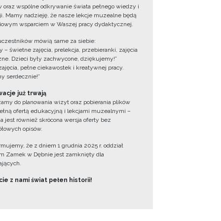
 oraz wspólne odkrywanie świata pełnego wiedzy i
cji. Mamy nadzieję, że nasze lekcje muzealne będą
iowym wsparciem w Waszej pracy dydaktycznej.
uczestników mówią same za siebie:
 – świetne zajęcia, prelekcja, przebieranki, zajęcia
zne. Dzieci były zachwycone, dziękujemy!”
zajęcia, pełne ciekawostek i kreatywnej pracy.
y serdecznie!”
acje już trwają
amy do planowania wizyt oraz pobierania plików
ełną ofertą edukacyjną i lekcjami muzealnymi –
a jest również skrócona wersja oferty bez
łowych opisów.
ormujemy, że z dniem 1 grudnia 2025 r. oddział
 Zamek w Dębnie jest zamknięty dla
jących.
ie z nami świat pełen historii!