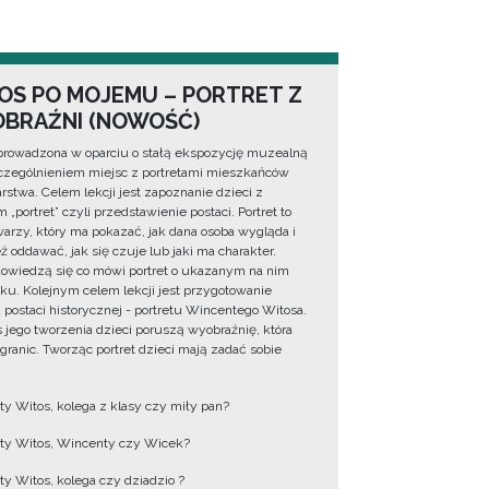
OS PO MOJEMU – PORTRET Z
BRAŹNI (NOWOŚĆ)
prowadzona w oparciu o stałą ekspozycję muzealną
zególnieniem miejsc z portretami mieszkańców
rstwa. Celem lekcji jest zapoznanie dzieci z
 „portret” czyli przedstawienie postaci. Portret to
warzy, który ma pokazać, jak dana osoba wygląda i
ż oddawać, jak się czuje lub jaki ma charakter.
dowiedzą się co mówi portret o ukazanym na nim
ku. Kolejnym celem lekcji jest przygotowanie
u postaci historycznej - portretu Wincentego Witosa.
 jego tworzenia dzieci poruszą wyobraźnię, która
 granic. Tworząc portret dzieci mają zadać sobie
y Witos, kolega z klasy czy miły pan?
y Witos, Wincenty czy Wicek?
y Witos, kolega czy dziadzio ?