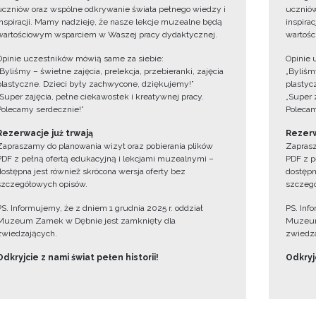
uczniów oraz wspólne odkrywanie świata pełnego wiedzy i
uczniów
inspiracji. Mamy nadzieję, że nasze lekcje muzealne będą
inspira
wartościowym wsparciem w Waszej pracy dydaktycznej.
wartośc
Opinie uczestników mówią same za siebie:
Opinie 
„Byliśmy – świetne zajęcia, prelekcja, przebieranki, zajęcia
„Byliśmy
plastyczne. Dzieci były zachwycone, dziękujemy!”
plastyc
„Super zajęcia, pełne ciekawostek i kreatywnej pracy.
„Super 
Polecamy serdecznie!”
Polecam
Rezerwacje już trwają
Rezerw
Zapraszamy do planowania wizyt oraz pobierania plików
Zaprasz
PDF z pełną ofertą edukacyjną i lekcjami muzealnymi –
PDF z p
dostępna jest również skrócona wersja oferty bez
dostępn
szczegółowych opisów.
szczegó
PS. Informujemy, że z dniem 1 grudnia 2025 r. oddział
PS. Inf
Muzeum Zamek w Dębnie jest zamknięty dla
Muzeum
zwiedzających.
zwiedza
Odkryjcie z nami świat pełen historii!
Odkryjc