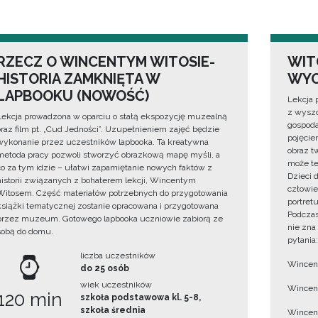
RZECZ O WINCENTYM WITOSIE-
WIT
HISTORIA ZAMKNIĘTA W
WYO
LAPBOOKU (NOWOŚĆ)
Lekcja 
z wyszc
Lekcja prowadzona w oparciu o stałą ekspozycję muzealną
gospoda
oraz film pt. „Cud Jedności”. Uzupełnieniem zajęć będzie
pojęciem
wykonanie przez uczestników lapbooka. Ta kreatywna
obraz t
metoda pracy pozwoli stworzyć obrazkową mapę myśli, a
może te
co za tym idzie – ułatwi zapamiętanie nowych faktów z
Dzieci 
historii związanych z bohaterem lekcji, Wincentym
człowie
Witosem. Część materiałów potrzebnych do przygotowania
portret
książki tematycznej zostanie opracowana i przygotowana
Podczas
przez muzeum. Gotowego lapbooka uczniowie zabiorą ze
nie zna
sobą do domu.
pytania:
liczba uczestników
Wincent
do 25 osób
wiek uczestników
Wincent
120 min
szkoła podstawowa kl. 5-8,
szkoła średnia
Wincent