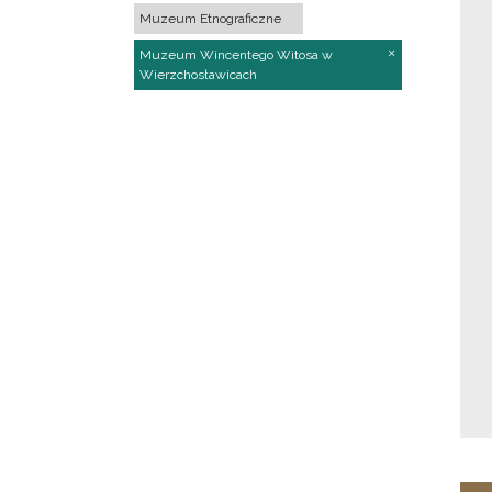
Muzeum Etnograficzne
Muzeum Wincentego Witosa w
Wierzchosławicach