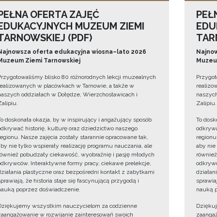
PEŁNA OFERTA ZAJĘĆ
PEŁ
EDUKACYJNYCH MUZEUM ZIEMI
EDU
TARNOWSKIEJ (PDF)
TAR
Najnowsza oferta edukacyjna wiosna–lato 2026
Najnow
Muzeum Ziemi Tarnowskiej
Muzeum
Przygotowaliśmy blisko 80 różnorodnych lekcji muzealnych
Przygot
realizowanych w placówkach w Tarnowie, a także w
realizo
naszych oddziałach w Dołędze, Wierzchosławicach i
naszych
Zalipiu.
Zalipiu.
To doskonała okazja, by w inspirujący i angażujący sposób
To dosk
odkrywać historię, kulturę oraz dziedzictwo naszego
odkrywa
regionu. Nasze zajęcia zostały starannie opracowane tak,
regionu
aby nie tylko wspierały realizację programu nauczania, ale
aby nie
również pobudzały ciekawość, wyobraźnię i pasję młodych
również
odkrywców. Interaktywne formy pracy, ciekawe prelekcje,
odkrywc
działania plastyczne oraz bezpośredni kontakt z zabytkami
działan
sprawiają, że historia staje się fascynującą przygodą i
sprawiaj
nauką poprzez doświadczenie.
nauką p
Dziękujemy wszystkim nauczycielom za codzienne
Dzięku
zaangażowanie w rozwijanie zainteresowań swoich
zaangaż