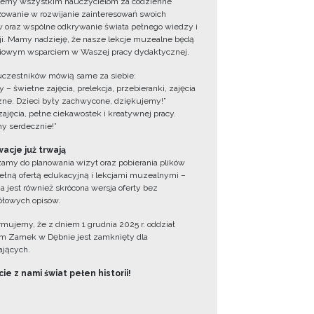
jemy wszystkim nauczycielom za codzienne
owanie w rozwijanie zainteresowań swoich
 oraz wspólne odkrywanie świata pełnego wiedzy i
cji. Mamy nadzieję, że nasze lekcje muzealne będą
iowym wsparciem w Waszej pracy dydaktycznej.
uczestników mówią same za siebie:
 – świetne zajęcia, prelekcja, przebieranki, zajęcia
zne. Dzieci były zachwycone, dziękujemy!”
zajęcia, pełne ciekawostek i kreatywnej pracy.
y serdecznie!”
acje już trwają
amy do planowania wizyt oraz pobierania plików
ełną ofertą edukacyjną i lekcjami muzealnymi –
a jest również skrócona wersja oferty bez
łowych opisów.
ormujemy, że z dniem 1 grudnia 2025 r. oddział
 Zamek w Dębnie jest zamknięty dla
jących.
ie z nami świat pełen historii!