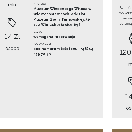
miejsce
min.
By dać 
Muzeum Wincentego Witosa w
wykorzys
Wierzchosławicach, oddział
mieszan
Muzeum Ziemi Tarnowskiej, 33-
ze sobą
122 Wierzchosławice 698
uwagi
14 zł
wymagana rezerwacja
rezerwacja
osoba
pod numerem telefonu: (+48) 14
120
679 70 40
m
14
os