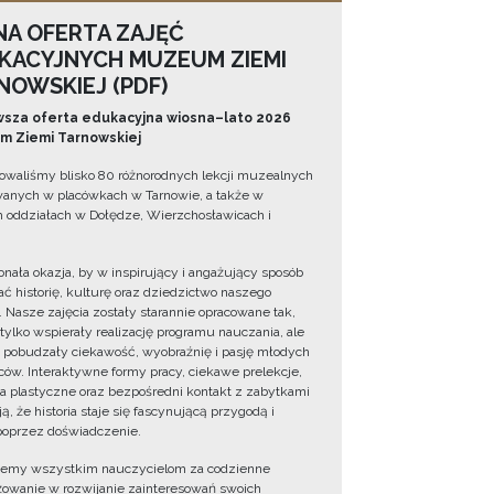
NA OFERTA ZAJĘĆ
KACYJNYCH MUZEUM ZIEMI
NOWSKIEJ (PDF)
sza oferta edukacyjna wiosna–lato 2026
 Ziemi Tarnowskiej
owaliśmy blisko 80 różnorodnych lekcji muzealnych
wanych w placówkach w Tarnowie, a także w
 oddziałach w Dołędze, Wierzchosławicach i
onała okazja, by w inspirujący i angażujący sposób
ć historię, kulturę oraz dziedzictwo naszego
. Nasze zajęcia zostały starannie opracowane tak,
 tylko wspierały realizację programu nauczania, ale
 pobudzały ciekawość, wyobraźnię i pasję młodych
ów. Interaktywne formy pracy, ciekawe prelekcje,
ia plastyczne oraz bezpośredni kontakt z zabytkami
ą, że historia staje się fascynującą przygodą i
oprzez doświadczenie.
jemy wszystkim nauczycielom za codzienne
owanie w rozwijanie zainteresowań swoich