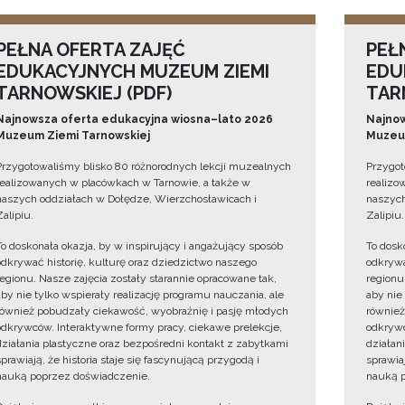
PEŁNA OFERTA ZAJĘĆ
PEŁ
EDUKACYJNYCH MUZEUM ZIEMI
EDU
TARNOWSKIEJ (PDF)
TAR
Najnowsza oferta edukacyjna wiosna–lato 2026
Najnow
Muzeum Ziemi Tarnowskiej
Muzeum
Przygotowaliśmy blisko 80 różnorodnych lekcji muzealnych
Przygot
realizowanych w placówkach w Tarnowie, a także w
realizo
naszych oddziałach w Dołędze, Wierzchosławicach i
naszych
Zalipiu.
Zalipiu.
To doskonała okazja, by w inspirujący i angażujący sposób
To dosk
odkrywać historię, kulturę oraz dziedzictwo naszego
odkrywa
regionu. Nasze zajęcia zostały starannie opracowane tak,
regionu
aby nie tylko wspierały realizację programu nauczania, ale
aby nie
również pobudzały ciekawość, wyobraźnię i pasję młodych
również
odkrywców. Interaktywne formy pracy, ciekawe prelekcje,
odkrywc
działania plastyczne oraz bezpośredni kontakt z zabytkami
działan
sprawiają, że historia staje się fascynującą przygodą i
sprawiaj
nauką poprzez doświadczenie.
nauką p