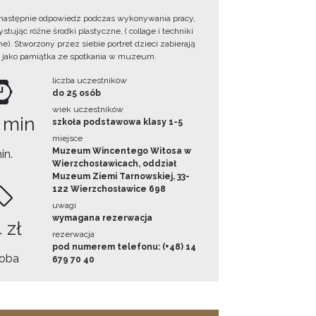
następnie odpowiedz podczas wykonywania pracy,
tując różne środki plastyczne, ( collage i techniki
e). Stworzony przez siebie portret dzieci zabierają
 jako pamiątka ze spotkania w muzeum.
liczba uczestników
do 25 osób
wiek uczestników
 min
szkoła podstawowa klasy 1-5
miejsce
Muzeum Wincentego Witosa w
in.
Wierzchosławicach, oddział
Muzeum Ziemi Tarnowskiej, 33-
122 Wierzchosławice 698
uwagi
wymagana rezerwacja
 zł
rezerwacja
pod numerem telefonu: (+48) 14
oba
679 70 40