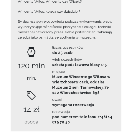
Wincenty Witos, Wincenty czy Wicek?
Wincenty Witos, kolega czy dziadzio ?
By dać następnie odpowiedz podczas wykonywania pracy,
wykorzystując różne środki plastyczne, ( collage i techniki
mieszane). Stworzony przez siebie portret dzieci zabierają
ze sobą jako pamiątka ze spotkania w muzeum.
liczba uczestników
do 25 osób
wiek uczestników
120 min
szkoła podstawowa klasy 1-5
miejsce
Muzeum Wincentego Witosa w
min.
Wierzchosławicach, oddział
Muzeum Ziemi Tarnowskiej, 33-
122 Wierzchosławice 698
uwagi
wymagana rezerwacja
14 zł
rezerwacja
pod numerem telefonu: (+48) 14
osoba
679 70 40