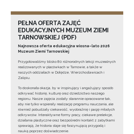
PEŁNA OFERTA ZAJĘĆ
EDUKACYJNYCH MUZEUM ZIEMI
TARNOWSKIEJ (PDF)
Najnowsza oferta edukacyjna wiosna–lato 2026
Muzeum Ziemi Tarnowskiej
Przygotowaliśmy blisko 80 różnorodnych lekcji muzealnych
realizowanych w placówkach w Tarnowie, a także w
naszych oddziałach w Dołędze, Wierzchosławicach i
Zalipiu.
To doskonała okazja, by w inspirujący i angażujący sposób
odkrywać historię, kulturę oraz dziedzictwo naszego
regionu. Nasze zajęcia zostały starannie opracowane tak,
aby nie tylko wspierały realizację programu nauczania, ale
również pobudzały ciekawość, wyobraźnię i pasję młodych
odkrywców. Interaktywne formy pracy, ciekawe prelekcje,
działania plastyczne oraz bezpośredni kontakt z zabytkami
sprawiają, że historia staje się fascynującą przygodą i
nauką poprzez doświadczenie.