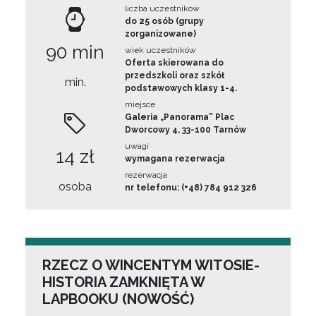
liczba uczestników
do 25 osób (grupy
zorganizowane)
90 min
wiek uczestników
Oferta skierowana do
przedszkoli oraz szkół
min.
podstawowych klasy 1-4.
miejsce
Galeria „Panorama” Plac
Dworcowy 4, 33-100 Tarnów
uwagi
14 zł
wymagana rezerwacja
rezerwacja
osoba
nr telefonu: (+48) 784 912 326
RZECZ O WINCENTYM WITOSIE-
HISTORIA ZAMKNIĘTA W
LAPBOOKU (NOWOŚĆ)