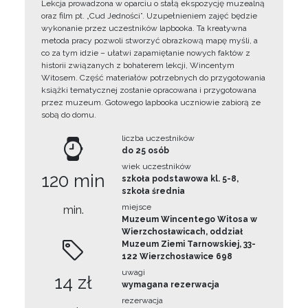
Lekcja prowadzona w oparciu o stałą ekspozycję muzealną
oraz film pt. „Cud Jedności”. Uzupełnieniem zajęć będzie
wykonanie przez uczestników lapbooka. Ta kreatywna
metoda pracy pozwoli stworzyć obrazkową mapę myśli, a
co za tym idzie – ułatwi zapamiętanie nowych faktów z
historii związanych z bohaterem lekcji, Wincentym
Witosem. Część materiałów potrzebnych do przygotowania
książki tematycznej zostanie opracowana i przygotowana
przez muzeum. Gotowego lapbooka uczniowie zabiorą ze
sobą do domu.
liczba uczestników
do 25 osób
wiek uczestników
120 min
szkoła podstawowa kl. 5-8,
szkoła średnia
miejsce
min.
Muzeum Wincentego Witosa w
Wierzchosławicach, oddział
Muzeum Ziemi Tarnowskiej, 33-
122 Wierzchosławice 698
uwagi
14 zł
wymagana rezerwacja
rezerwacja