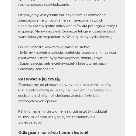
nauką poprzez doświadczenie.
Dziękujemy wszystkim nauczycielom za codzienne
zaangażowanie w rozwijanie zainteresowań swoich
uczniów oraz wspólne odkrywanie świata pełnego wiedzy i
inspiracji. Mamy nadzieję, że nasze lekcje muzealne będą
wartościowym wsparciem w Waszej pracy dydaktycznej.
Opinie uczestników mówią same za siebie:
„Byliśmy – świetne zajęcia, prelekcja, przebieranki, zajęcia
plastyczne. Dzieci były zachwycone, dziękujemy!”
„Super zajęcia, pełne ciekawostek i kreatywnej pracy.
Polecamy serdecznie!”
Rezerwacje już trwają
Zapraszamy do planowania wizyt oraz pobierania plików
PDF z pełną ofertą edukacyjną i lekcjami muzealnymi –
dostępna jest również skrócona wersja oferty bez
szczegółowych opisów.
PS. Informujemy, że z dniem 1 grudnia 2025 r. oddział
Muzeum Zamek w Dębnie jest zamknięty dla
zwiedzających.
Odkryjcie z nami świat pełen historii!