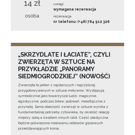
14 zł
uwagi
wymagana rezerwacja
osoba
rezerwacja
nr telefonu: (+48) 784 912 326
„SKRZYDLATE I ŁACIATE”, CZYLI
ZWIERZĘTA W SZTUCE NA
PRZYKŁADZIE „PANORAMY
SIEDMIOGRODZKIEJ” (NOWOŚĆ)
Zwierzęta to jeden z najstarszych i najczęściej
przygotowywanych w sztuce motywów. Występują
symbolicznie jako towarzysze ludzi, magicznie,
egzotycznie, podczas bitew, polowań, nieodłącznie z
przyrodą. Sama obecność zwierząt w sztuce wynika z
fundamentalnej potrzeby człowieka, by określić relację
między sobą a światem innych istot. Część plastyczna
będzie poświęcona malowaniu odlewów gipsowych
przedstawiających konia.