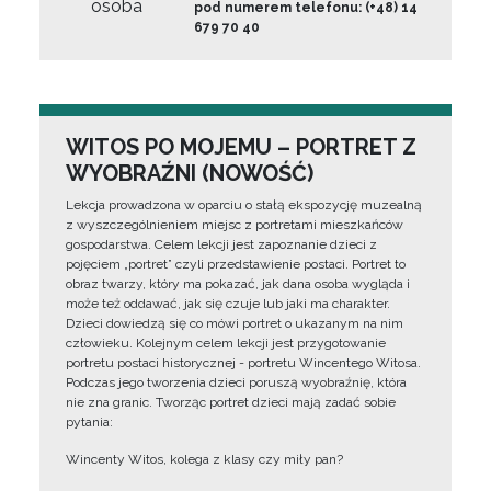
osoba
pod numerem telefonu: (+48) 14
679 70 40
WITOS PO MOJEMU – PORTRET Z
WYOBRAŹNI (NOWOŚĆ)
Lekcja prowadzona w oparciu o stałą ekspozycję muzealną
z wyszczególnieniem miejsc z portretami mieszkańców
gospodarstwa. Celem lekcji jest zapoznanie dzieci z
pojęciem „portret” czyli przedstawienie postaci. Portret to
obraz twarzy, który ma pokazać, jak dana osoba wygląda i
może też oddawać, jak się czuje lub jaki ma charakter.
Dzieci dowiedzą się co mówi portret o ukazanym na nim
człowieku. Kolejnym celem lekcji jest przygotowanie
portretu postaci historycznej - portretu Wincentego Witosa.
Podczas jego tworzenia dzieci poruszą wyobraźnię, która
nie zna granic. Tworząc portret dzieci mają zadać sobie
pytania:
Wincenty Witos, kolega z klasy czy miły pan?