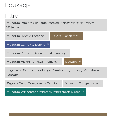
Edukacja
Filtry
Muzeum Pamiątek po Janie Matejce "Koryznówka" w Nowym
Wiśniczu
Muzeum Dwór w Dołędze
Galeria "Panorama"
Muzeum Zamek w Dębnie
Muzeum Ratusz - Galeria Sztuki Dawnej
Muzeum Historii Tarnowa i Regionu
Siedziba
Regionalne Centrum Edukacji o Pamięci im. gen. bryg. Zdzisława
Baszaka
Zagroda Felicji Curyłowej w Zalipiu
Muzeum Etnograficzne
Muzeum Wincentego Witosa w Wierzchosławicach