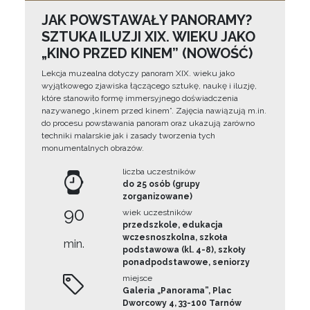
JAK POWSTAWAŁY PANORAMY?
SZTUKA ILUZJI XIX. WIEKU JAKO
„KINO PRZED KINEM” (NOWOŚĆ)
Lekcja muzealna dotyczy panoram XIX. wieku jako
wyjątkowego zjawiska łączącego sztukę, naukę i iluzję,
które stanowiło formę immersyjnego doświadczenia
nazywanego „kinem przed kinem”. Zajęcia nawiązują m.in.
do procesu powstawania panoram oraz ukazują zarówno
techniki malarskie jak i zasady tworzenia tych
monumentalnych obrazów.
liczba uczestników
do 25 osób (grupy
zorganizowane)
90
wiek uczestników
przedszkole, edukacja
wczesnoszkolna, szkoła
min.
podstawowa (kl. 4-8), szkoły
ponadpodstawowe, seniorzy
miejsce
Galeria „Panorama”, Plac
Dworcowy 4, 33-100 Tarnów