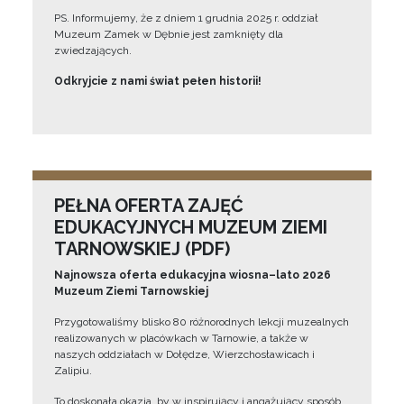
PS. Informujemy, że z dniem 1 grudnia 2025 r. oddział
Muzeum Zamek w Dębnie jest zamknięty dla
zwiedzających.
Odkryjcie z nami świat pełen historii!
PEŁNA OFERTA ZAJĘĆ
EDUKACYJNYCH MUZEUM ZIEMI
TARNOWSKIEJ (PDF)
Najnowsza oferta edukacyjna wiosna–lato 2026
Muzeum Ziemi Tarnowskiej
Przygotowaliśmy blisko 80 różnorodnych lekcji muzealnych
realizowanych w placówkach w Tarnowie, a także w
naszych oddziałach w Dołędze, Wierzchosławicach i
Zalipiu.
To doskonała okazja, by w inspirujący i angażujący sposób