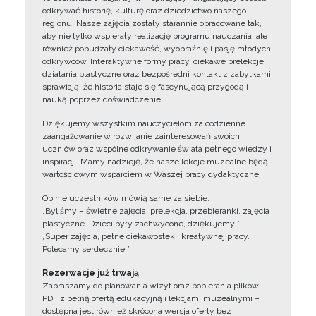
odkrywać historię, kulturę oraz dziedzictwo naszego
regionu. Nasze zajęcia zostały starannie opracowane tak,
aby nie tylko wspierały realizację programu nauczania, ale
również pobudzały ciekawość, wyobraźnię i pasję młodych
odkrywców. Interaktywne formy pracy, ciekawe prelekcje,
działania plastyczne oraz bezpośredni kontakt z zabytkami
sprawiają, że historia staje się fascynującą przygodą i
nauką poprzez doświadczenie.
Dziękujemy wszystkim nauczycielom za codzienne
zaangażowanie w rozwijanie zainteresowań swoich
uczniów oraz wspólne odkrywanie świata pełnego wiedzy i
inspiracji. Mamy nadzieję, że nasze lekcje muzealne będą
wartościowym wsparciem w Waszej pracy dydaktycznej.
Opinie uczestników mówią same za siebie:
„Byliśmy – świetne zajęcia, prelekcja, przebieranki, zajęcia
plastyczne. Dzieci były zachwycone, dziękujemy!”
„Super zajęcia, pełne ciekawostek i kreatywnej pracy.
Polecamy serdecznie!”
Rezerwacje już trwają
Zapraszamy do planowania wizyt oraz pobierania plików
PDF z pełną ofertą edukacyjną i lekcjami muzealnymi –
dostępna jest również skrócona wersja oferty bez