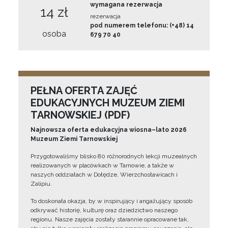
wymagana rezerwacja
14 zł
rezerwacja
pod numerem telefonu: (+48) 14
osoba
679 70 40
PEŁNA OFERTA ZAJĘĆ
EDUKACYJNYCH MUZEUM ZIEMI
TARNOWSKIEJ (PDF)
Najnowsza oferta edukacyjna wiosna–lato 2026
Muzeum Ziemi Tarnowskiej
Przygotowaliśmy blisko 80 różnorodnych lekcji muzealnych
realizowanych w placówkach w Tarnowie, a także w
naszych oddziałach w Dołędze, Wierzchosławicach i
Zalipiu.
To doskonała okazja, by w inspirujący i angażujący sposób
odkrywać historię, kulturę oraz dziedzictwo naszego
regionu. Nasze zajęcia zostały starannie opracowane tak,