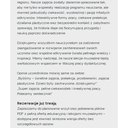
regionu. Nasze zajęcia zostały starannie opracowane tak,
aby nie tylko wspierały realizację programu nauczania, ale
również pobudzały ciekawość, wyobraźnię i pasję młodych
odkrywców. Interaktywne formy pracy, ciekawe prelekcje,
działania plastyczne oraz bezpośredni kontakt z zabytkami
sprawiają, że historia staje się fascynującą przygodą i
nauką poprzez doświadczenie.
Dziękujemy wszystkim nauczycielom za codzienne
zaangażowanie w rozwijanie zainteresowań swoich
uczniów oraz wspólne odkrywanie świata pełnego wiedzy i
inspiracji. Mamy nadzieję, że nasze lekcje muzealne będą
wartościowym wsparciem w Waszej pracy dydaktycznej.
Opinie uczestników mówią same za siebie:
„Byliśmy – świetne zajęcia, prelekcja, przebieranki, zajęcia
plastyczne. Dzieci były zachwycone, dziękujemy!”
„Super zajęcia, pełne ciekawostek i kreatywnej pracy.
Polecamy serdecznie!”
Rezerwacje już trwają
Zapraszamy do planowania wizyt oraz pobierania plików
PDF z pełną ofertą edukacyjną i lekcjami muzealnymi –
dostępna jest również skrócona wersja oferty bez
szczegółowych opisów.