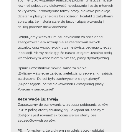
aby nie tylko wspierały realizację programu nauczania, ale
również pobudzały ciekawość, wyobraźnię i pasję młodych
odkrywców. Interaktywne formy pracy, ciekawe prelekcje,
działania plastyczne oraz bezpośredni kontakt z zabytkami
sprawiają, że historia staje się fascynującą przygodą i
nauką poprzez doświadczenie.
Dziękujemy wszystkim nauczycielom za codzienne
zaangażowanie w rozwijanie zainteresowań swoich
uczniów oraz wspólne odkrywanie świata pełnego wiedzy i
inspiracji. Mamy nadzieję, że nasze lekcje muzealne będą
wartościowym wsparciem w Waszej pracy dydaktycznej.
Opinie uczestników mówią same za siebie:
„Byliśmy – świetne zajęcia, prelekcja, przebieranki, zajęcia
plastyczne. Dzieci były zachwycone, dziękujemy!”
„Super zajęcia, pełne ciekawostek i kreatywnej pracy.
Polecamy serdecznie!”
Rezerwacje już trwają
Zapraszamy do planowania wizyt oraz pobierania plików
PDF z pełną ofertą edukacyjną i lekcjami muzealnymi –
dostępna jest również skrócona wersja oferty bez
szczegółowych opisów.
PS. Informujemy, że z dniem 1 grudnia 2025 r. oddział