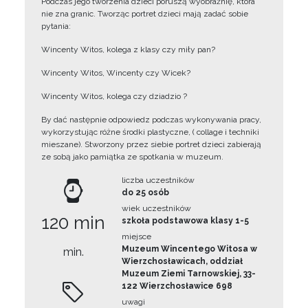
Podczas jego tworzenia dzieci poruszą wyobraźnię, która
nie zna granic. Tworząc portret dzieci mają zadać sobie
pytania:
Wincenty Witos, kolega z klasy czy miły pan?
Wincenty Witos, Wincenty czy Wicek?
Wincenty Witos, kolega czy dziadzio ?
By dać następnie odpowiedz podczas wykonywania pracy,
wykorzystując różne środki plastyczne, ( collage i techniki
mieszane). Stworzony przez siebie portret dzieci zabierają
ze sobą jako pamiątka ze spotkania w muzeum.
liczba uczestników
do 25 osób
wiek uczestników
120 min
szkoła podstawowa klasy 1-5
miejsce
Muzeum Wincentego Witosa w
min.
Wierzchosławicach, oddział
Muzeum Ziemi Tarnowskiej, 33-
122 Wierzchosławice 698
uwagi