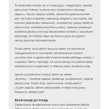
To doskonała okazja, by w inspirujący i angażujący sposób
odkrywać historię, kulturę oraz dziedzictwo naszego
regionu. Nasze zajęcia zostały starannie opracowane tak,
aby nie tylko wspierały realizację programu nauczania, ale
również pobudzały ciekawość, wyobraźnię i pasję młodych
odkrywców. Interaktywne formy pracy, ciekawe prelekcje,
działania plastyczne oraz bezpośredni kontakt z zabytkami
sprawiają, że historia staje się fascynującą przygodą i
nauką poprzez doświadczenie.
Dziękujemy wszystkim nauczycielom za codzienne
zaangażowanie w rozwijanie zainteresowań swoich
uczniów oraz wspólne odkrywanie świata pełnego wiedzy i
inspiracji. Mamy nadzieję, że nasze lekcje muzealne będą
wartościowym wsparciem w Waszej pracy dydaktycznej.
Opinie uczestników mówią same za siebie:
„Byliśmy – świetne zajęcia, prelekcja, przebieranki, zajęcia
plastyczne. Dzieci były zachwycone, dziękujemy!”
„Super zajęcia, pełne ciekawostek i kreatywnej pracy.
Polecamy serdecznie!”
Rezerwacje już trwają
Zapraszamy do planowania wizyt oraz pobierania plików