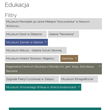
Edukacja
Filtry
Muzeum Pamiątek po Janie Matejce "Koryznówka" w Nowym
Wiśniczu
Muzeum Dwór w Dołędze
Galeria "Panorama"
Muzeum Zamek w Dębnie
Muzeum Ratusz - Galeria Sztuki Dawnej
Muzeum Historii Tarnowa i Regionu
Siedziba
Regionalne Centrum Edukacji o Pamięci im. gen. bryg. Zdzisława
Baszaka
Zagroda Felicji Curyłowej w Zalipiu
Muzeum Etnograficzne
Muzeum Wincentego Witosa w Wierzchosławicach