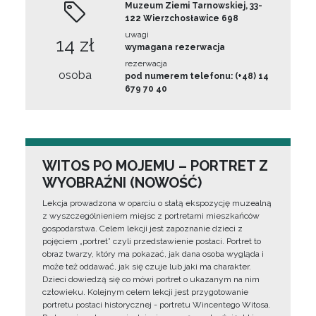
Muzeum Ziemi Tarnowskiej, 33-
122 Wierzchosławice 698
uwagi
14 zł
wymagana rezerwacja
rezerwacja
osoba
pod numerem telefonu: (+48) 14
679 70 40
WITOS PO MOJEMU – PORTRET Z
WYOBRAŹNI (NOWOŚĆ)
Lekcja prowadzona w oparciu o stałą ekspozycję muzealną
z wyszczególnieniem miejsc z portretami mieszkańców
gospodarstwa. Celem lekcji jest zapoznanie dzieci z
pojęciem „portret” czyli przedstawienie postaci. Portret to
obraz twarzy, który ma pokazać, jak dana osoba wygląda i
może też oddawać, jak się czuje lub jaki ma charakter.
Dzieci dowiedzą się co mówi portret o ukazanym na nim
człowieku. Kolejnym celem lekcji jest przygotowanie
portretu postaci historycznej - portretu Wincentego Witosa.