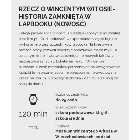
RZECZ O WINCENTYM WITOSIE-
HISTORIA ZAMKNIĘTA W
LAPBOOKU (NOWOŚĆ)
Lekcja prowadzona w oparciu o stałą ekspozycję muzealną
oraz film pt. „Cud Jedności”. Uzupełnieniem zajęć będzie
wykonanie przez uczestników lapbooka. Ta kreatywna
metoda pracy pozwoli stworzyć obrazkową mapę myśli, a
co za tym idzie – ułatwi zapamiętanie nowych faktów z
historii związanych z bohaterem lekcji, Wincentym
Witosem. Część materiałów potrzebnych do przygotowania
książki tematycznej zostanie opracowana i przygotowana
przez muzeum. Gotowego lapbooka uczniowie zabiorą ze
sobą do domu.
liczba uczestników
do 25 osób
wiek uczestników
120 min
szkoła podstawowa kl. 5-8,
szkoła średnia
miejsce
min.
Muzeum Wincentego Witosa w
Wierzchosławicach, oddział