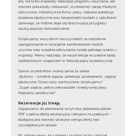
aby nie tylko wspierały realizację programu nauczania, ale
również pobudzały ciekawość, wyobraźnię i pasję młodych
odkrywców. Interaktywne formy pracy, ciekawe prelekcje,
działania plastyczne oraz bezpośredni kontakt z zabytkami
sprawiają, że historia staje się fascynującą przygodą i
nauką poprzez doświadczenie.
Dziękujemy wszystkim nauczycielom za codzienne
zaangażowanie w rozwijanie zainteresowań swoich
uczniów oraz wspólne odkrywanie świata pełnego wiedzy i
inspiracji. Mamy nadzieję, że nasze lekcje muzealne będą
wartościowym wsparciem w Waszej pracy dydaktycznej.
Opinie uczestników mówią same za siebie:
„Byliśmy – świetne zajęcia, prelekcja, przebieranki, zajęcia
plastyczne. Dzieci były zachwycone, dziękujemy!”
„Super zajęcia, pełne ciekawostek i kreatywnej pracy.
Polecamy serdecznie!”
Rezerwacje już trwają
Zapraszamy do planowania wizyt oraz pobierania plików
PDF z pełną ofertą edukacyjną i lekcjami muzealnymi –
dostępna jest również skrócona wersja oferty bez
szczegółowych opisów.
PS. Informujemy, że z dniem 1 grudnia 2025 r. oddział