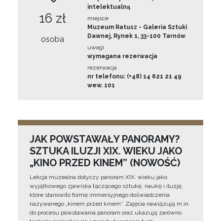
intelektualną
16 zł
miejsce
Muzeum Ratusz - Galeria Sztuki
Dawnej, Rynek 1, 33-100 Tarnów
osoba
uwagi
wymagana rezerwacja
rezerwacja
nr telefonu: (+48) 14 621 21 49
wew. 101
JAK POWSTAWAŁY PANORAMY?
SZTUKA ILUZJI XIX. WIEKU JAKO
„KINO PRZED KINEM” (NOWOŚĆ)
Lekcja muzealna dotyczy panoram XIX. wieku jako
wyjątkowego zjawiska łączącego sztukę, naukę i iluzję,
które stanowiło formę immersyjnego doświadczenia
nazywanego „kinem przed kinem”. Zajęcia nawiązują m.in.
do procesu powstawania panoram oraz ukazują zarówno