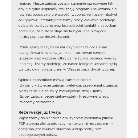
regionu. Nasze zajęcia zostały starannie opracowane tak,
aby nie tylko wspierały realizację programu nauczania, ale
również pobudzały ciekawość, wyobraźnię i pasję młodych
odkrywców. Interaktywne formy pracy, ciekawe prelekcje,
działania plastyczne oraz bezpośredni kontakt z zabytkami
sprawiają, że historia staje się fascynującą przygodą i
nauką poprzez doświadczenie.
Dziękujemy wszystkim nauczycielom za codzienne
zaangażowanie w rozwijanie zainteresowań swoich
uczniów oraz wspólne odkrywanie świata pełnego wiedzy i
inspiracji. Mamy nadzieję, że nasze lekcje muzealne będą
wartościowym wsparciem w Waszej pracy dydaktycznej.
Opinie uczestników mówią same za siebie:
„Byliśmy – świetne zajęcia, prelekcja, przebieranki, zajęcia
plastyczne. Dzieci były zachwycone, dziękujemy!”
„Super zajęcia, pełne ciekawostek i kreatywnej pracy.
Polecamy serdecznie!”
Rezerwacje już trwają
Zapraszamy do planowania wizyt oraz pobierania plików
PDF z pełną ofertą edukacyjną i lekcjami muzealnymi –
dostępna jest również skrócona wersja oferty bez
szczegółowych opisów.