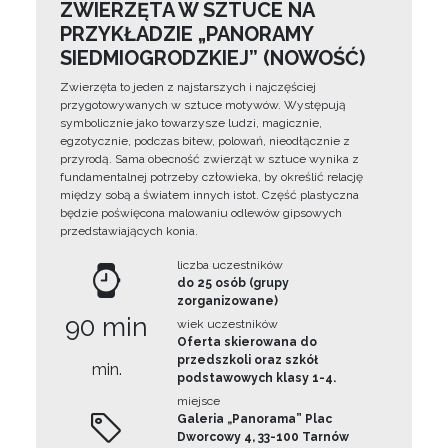
ZWIERZĘTA W SZTUCE NA
PRZYKŁADZIE „PANORAMY
SIEDMIOGRODZKIEJ” (NOWOŚĆ)
Zwierzęta to jeden z najstarszych i najczęściej
przygotowywanych w sztuce motywów. Występują
symbolicznie jako towarzysze ludzi, magicznie,
egzotycznie, podczas bitew, polowań, nieodłącznie z
przyrodą. Sama obecność zwierząt w sztuce wynika z
fundamentalnej potrzeby człowieka, by określić relację
między sobą a światem innych istot. Część plastyczna
będzie poświęcona malowaniu odlewów gipsowych
przedstawiających konia.
liczba uczestników
do 25 osób (grupy
zorganizowane)
90 min
wiek uczestników
Oferta skierowana do
przedszkoli oraz szkół
min.
podstawowych klasy 1-4.
miejsce
Galeria „Panorama” Plac
Dworcowy 4, 33-100 Tarnów