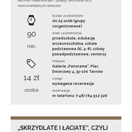
techniki malarskie jak i zasady tworzenia tych
monumentalnych obrazów.
liczba uczestników
do 25 osób (grupy
zorganizowane)
90
wiek uczestników
przedszkole, edukacja
wczesnoszkolna, szkoła
min.
podstawowa (kl. 4-8), szkoły
ponadpodstawowe, seniorzy
miejsce
Galeria „Panorama”, Plac
Dworcowy 4, 33-100 Tarnów
14 zł
uwagi
wymagana rezerwacja
osoba
rezerwacja
nr telefonu: (+48) 784 912 326
„SKRZYDLATE I ŁACIATE”, CZYLI