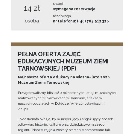
uwagi
14 zł
wymagana rezerwacja
rezerwacja
osoba
nr telefonu: (+48) 784 912 326
PEŁNA OFERTA ZAJĘĆ
EDUKACYJNYCH MUZEUM ZIEMI
TARNOWSKIEJ (PDF)
Najnowsza oferta edukacyjna wiosna–lato 2026
Muzeum Ziemi Tarnowskiej
Przygotowaliśmy blisko 80 różnorodnych lekcji muzealnych
realizowanych w placówkach w Tarnowie, a także w
naszych oddziałach w Dołędze, Wierzchosławicach i
Zalipiu.
To doskonała okazja, by w inspirujący i angażujący sposób
odkrywać historię, kulturę oraz dziedzictwo naszego
regionu. Nasze zajęcia zostały starannie opracowane tak,