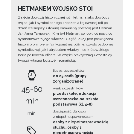
HETMANEM WOJSKO STOI
Zajęcia dotyczą historycznej roli Hetmana jako dowódcy
wojsk, jak i symbolicznego znaczenia tej dawnej roli po
dzień dzisiejszy. Główną omawianą postacią jest Hetman
Jan Amor Tarnowski. Kim był Hetman, co robił, co nosił, co
symbolizowało jego władze? Część lekcji jest poświęcona
historii broni, pierw funkcjonalnej, później czysto ozdobnej i
symbolicznej, jak i atrybutom władzy - od królewskiego
berła po kordzik oficera. W części praktycznej uczestnicy
tworzą własną buławę hetmańską.
liczba uczestników
do 25 osób (grupy
zorganizowane)
45-60
wiek uczestników
przedszkole, edukacja
min
wczesnoszkolna, szkoła
podstawowa (kl. 4-8)
dostępność dla osób
min.
z niepełnosprawnościami
osoby z niepełnosprawnością
słuchu, osoby z
niepełnosprawnością