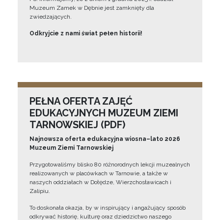
Muzeum Zamek w Dębnie jest zamknięty dla
zwiedzających.
Odkryjcie z nami świat pełen historii!
PEŁNA OFERTA ZAJĘĆ
EDUKACYJNYCH MUZEUM ZIEMI
TARNOWSKIEJ (PDF)
Najnowsza oferta edukacyjna wiosna–lato 2026
Muzeum Ziemi Tarnowskiej
Przygotowaliśmy blisko 80 różnorodnych lekcji muzealnych
realizowanych w placówkach w Tarnowie, a także w
naszych oddziałach w Dołędze, Wierzchosławicach i
Zalipiu.
To doskonała okazja, by w inspirujący i angażujący sposób
odkrywać historię, kulturę oraz dziedzictwo naszego