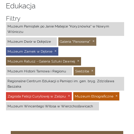
Edukacja
Filtry
Muzeum Pamiątek po Janie Matejce "Koryznówka" w Nowym
Wiśniczu
Muzeum Dwór w Dołędze
Galeria "Panorama"
Muzeum Zamek w Dębnie
Muzeum Ratusz - Galeria Sztuki Dawnej
Muzeum Historii Tarnowa i Regionu
Siedziba
Regionalne Centrum Edukacji o Pamięci im. gen. bryg. Zdzisława
Baszaka
Zagroda Felicji Curyłowej w Zalipiu
Muzeum Etnograficzne
Muzeum Wincentego Witosa w Wierzchosławicach