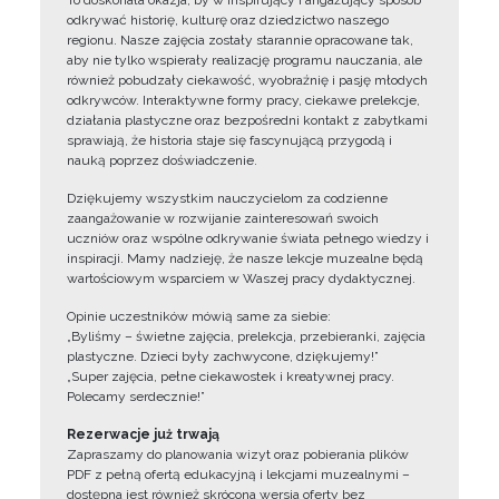
To doskonała okazja, by w inspirujący i angażujący sposób
odkrywać historię, kulturę oraz dziedzictwo naszego
regionu. Nasze zajęcia zostały starannie opracowane tak,
aby nie tylko wspierały realizację programu nauczania, ale
również pobudzały ciekawość, wyobraźnię i pasję młodych
odkrywców. Interaktywne formy pracy, ciekawe prelekcje,
działania plastyczne oraz bezpośredni kontakt z zabytkami
sprawiają, że historia staje się fascynującą przygodą i
nauką poprzez doświadczenie.
Dziękujemy wszystkim nauczycielom za codzienne
zaangażowanie w rozwijanie zainteresowań swoich
uczniów oraz wspólne odkrywanie świata pełnego wiedzy i
inspiracji. Mamy nadzieję, że nasze lekcje muzealne będą
wartościowym wsparciem w Waszej pracy dydaktycznej.
Opinie uczestników mówią same za siebie:
„Byliśmy – świetne zajęcia, prelekcja, przebieranki, zajęcia
plastyczne. Dzieci były zachwycone, dziękujemy!”
„Super zajęcia, pełne ciekawostek i kreatywnej pracy.
Polecamy serdecznie!”
Rezerwacje już trwają
Zapraszamy do planowania wizyt oraz pobierania plików
PDF z pełną ofertą edukacyjną i lekcjami muzealnymi –
dostępna jest również skrócona wersja oferty bez