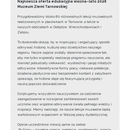
Najnowsza oferta edukacyjna wiosna–lato 2026
Muzeum Ziemi Tarnowskiej
Przygotowaliśmy blisko 80 różnorodnych lekcji muzealnych
realizowanych w placówkach w Tarnowie, a także w
naszych oddziałach w Dołędze, Wierzchosławicach i
Zalipiu.
To doskonała okazja, by w inspirujący i angażujący sposób
odkrywać historię, kulturę oraz dziedzictwo naszego
regionu. Nasze zajęcia zostały starannie opracowane tak,
aby nie tylko wspierały realizację programu nauczania, ale
również pobudzały ciekawość, wyobraźnię i pasję młodych
odkrywców. Interaktywne formy pracy, ciekawe prelekcje,
działania plastyczne oraz bezpośredni kontakt z zabytkami
sprawiają, że historia staje się fascynującą przygodą i
nauką poprzez doświadczenie.
Dziękujemy wszystkim nauczycielom za codzienne
zaangażowanie w rozwijanie zainteresowań swoich
uczniów oraz wspólne odkrywanie świata pełnego wiedzy i
inspiracji. Mamy nadzieję, że nasze lekcje muzealne będą
wartościowym wsparciem w Waszej pracy dydaktycznej.
Opinie uczestników mówią same za siebie:
„Byliśmy – świetne zajęcia, prelekcja, przebieranki, zajęcia