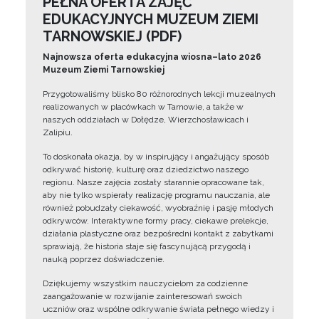
PEŁNA OFERTA ZAJĘĆ
EDUKACYJNYCH MUZEUM ZIEMI
TARNOWSKIEJ (PDF)
Najnowsza oferta edukacyjna wiosna–lato 2026
Muzeum Ziemi Tarnowskiej
Przygotowaliśmy blisko 80 różnorodnych lekcji muzealnych
realizowanych w placówkach w Tarnowie, a także w
naszych oddziałach w Dołędze, Wierzchosławicach i
Zalipiu.
To doskonała okazja, by w inspirujący i angażujący sposób
odkrywać historię, kulturę oraz dziedzictwo naszego
regionu. Nasze zajęcia zostały starannie opracowane tak,
aby nie tylko wspierały realizację programu nauczania, ale
również pobudzały ciekawość, wyobraźnię i pasję młodych
odkrywców. Interaktywne formy pracy, ciekawe prelekcje,
działania plastyczne oraz bezpośredni kontakt z zabytkami
sprawiają, że historia staje się fascynującą przygodą i
nauką poprzez doświadczenie.
Dziękujemy wszystkim nauczycielom za codzienne
zaangażowanie w rozwijanie zainteresowań swoich
uczniów oraz wspólne odkrywanie świata pełnego wiedzy i