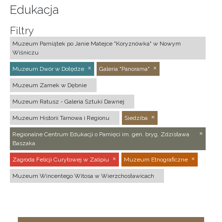
Edukacja
Filtry
Muzeum Pamiątek po Janie Matejce "Koryznówka" w Nowym
Wiśniczu
Muzeum Dwór w Dołędze
Galeria "Panorama"
Muzeum Zamek w Dębnie
Muzeum Ratusz - Galeria Sztuki Dawnej
Muzeum Historii Tarnowa i Regionu
Siedziba
Regionalne Centrum Edukacji o Pamięci im. gen. bryg. Zdzisława
Baszaka
Zagroda Felicji Curyłowej w Zalipiu
Muzeum Etnograficzne
Muzeum Wincentego Witosa w Wierzchosławicach