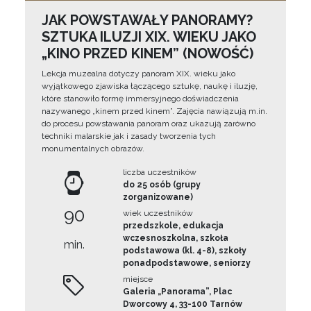
JAK POWSTAWAŁY PANORAMY?
SZTUKA ILUZJI XIX. WIEKU JAKO
„KINO PRZED KINEM” (NOWOŚĆ)
Lekcja muzealna dotyczy panoram XIX. wieku jako
wyjątkowego zjawiska łączącego sztukę, naukę i iluzję,
które stanowiło formę immersyjnego doświadczenia
nazywanego „kinem przed kinem”. Zajęcia nawiązują m.in.
do procesu powstawania panoram oraz ukazują zarówno
techniki malarskie jak i zasady tworzenia tych
monumentalnych obrazów.
liczba uczestników
do 25 osób (grupy
zorganizowane)
90
wiek uczestników
przedszkole, edukacja
wczesnoszkolna, szkoła
min.
podstawowa (kl. 4-8), szkoły
ponadpodstawowe, seniorzy
miejsce
Galeria „Panorama”, Plac
Dworcowy 4, 33-100 Tarnów