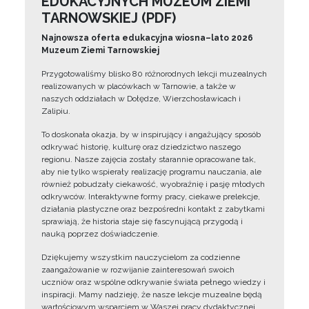
EDUKACYJNYCH MUZEUM ZIEMI
TARNOWSKIEJ (PDF)
Najnowsza oferta edukacyjna wiosna–lato 2026
Muzeum Ziemi Tarnowskiej
Przygotowaliśmy blisko 80 różnorodnych lekcji muzealnych
realizowanych w placówkach w Tarnowie, a także w
naszych oddziałach w Dołędze, Wierzchosławicach i
Zalipiu.
To doskonała okazja, by w inspirujący i angażujący sposób
odkrywać historię, kulturę oraz dziedzictwo naszego
regionu. Nasze zajęcia zostały starannie opracowane tak,
aby nie tylko wspierały realizację programu nauczania, ale
również pobudzały ciekawość, wyobraźnię i pasję młodych
odkrywców. Interaktywne formy pracy, ciekawe prelekcje,
działania plastyczne oraz bezpośredni kontakt z zabytkami
sprawiają, że historia staje się fascynującą przygodą i
nauką poprzez doświadczenie.
Dziękujemy wszystkim nauczycielom za codzienne
zaangażowanie w rozwijanie zainteresowań swoich
uczniów oraz wspólne odkrywanie świata pełnego wiedzy i
inspiracji. Mamy nadzieję, że nasze lekcje muzealne będą
wartościowym wsparciem w Waszej pracy dydaktycznej.