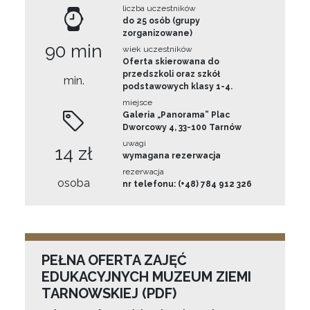
liczba uczestników
do 25 osób (grupy
zorganizowane)
90 min
wiek uczestników
Oferta skierowana do
przedszkoli oraz szkół
min.
podstawowych klasy 1-4.
miejsce
Galeria „Panorama” Plac
Dworcowy 4, 33-100 Tarnów
uwagi
14 zł
wymagana rezerwacja
rezerwacja
osoba
nr telefonu: (+48) 784 912 326
PEŁNA OFERTA ZAJĘĆ
EDUKACYJNYCH MUZEUM ZIEMI
TARNOWSKIEJ (PDF)