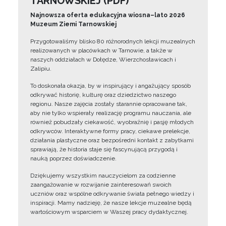
TARNOWSKIEJ (PDF)
Najnowsza oferta edukacyjna wiosna–lato 2026
Muzeum Ziemi Tarnowskiej
Przygotowaliśmy blisko 80 różnorodnych lekcji muzealnych
realizowanych w placówkach w Tarnowie, a także w
naszych oddziałach w Dołędze, Wierzchosławicach i
Zalipiu.
To doskonała okazja, by w inspirujący i angażujący sposób
odkrywać historię, kulturę oraz dziedzictwo naszego
regionu. Nasze zajęcia zostały starannie opracowane tak,
aby nie tylko wspierały realizację programu nauczania, ale
również pobudzały ciekawość, wyobraźnię i pasję młodych
odkrywców. Interaktywne formy pracy, ciekawe prelekcje,
działania plastyczne oraz bezpośredni kontakt z zabytkami
sprawiają, że historia staje się fascynującą przygodą i
nauką poprzez doświadczenie.
Dziękujemy wszystkim nauczycielom za codzienne
zaangażowanie w rozwijanie zainteresowań swoich
uczniów oraz wspólne odkrywanie świata pełnego wiedzy i
inspiracji. Mamy nadzieję, że nasze lekcje muzealne będą
wartościowym wsparciem w Waszej pracy dydaktycznej.