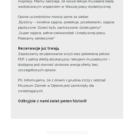
inspiracji. Mamy nadzieję, że nasze lekcje muzealne będą
wartościowym wsparciem w Waszej pracy dydaktycznej.
Opinie uczestników mówią same za siebie:
„Byliśmy – świetne zajęcia, prelekcja, przebieranki, zajęcia
plastyczne. Dzieci były zachwycone, dziękujemy!”
„Super zajęcia, pełne ciekawostek i kreatywnej pracy.
Polecamy serdecznie!”
Rezerwacje już trwają
Zapraszamy do planowania wizyt oraz pobierania plików
PDF z pełną ofertą edukacyjną i lekcjami muzealnymi –
dostępna jest również skrócona wersja oferty bez
szczegółowych opisów.
PS. Informujemy, że z dniem 1 grudnia 2025 r. oddział
Muzeum Zamek w Dębnie jest zamknięty dla
zwiedzających.
Odkryjcie z nami świat pełen historii!