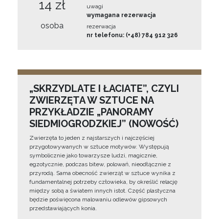
14 zł
uwagi
wymagana rezerwacja
osoba
rezerwacja
nr telefonu: (+48) 784 912 326
„SKRZYDLATE I ŁACIATE”, CZYLI
ZWIERZĘTA W SZTUCE NA
PRZYKŁADZIE „PANORAMY
SIEDMIOGRODZKIEJ” (NOWOŚĆ)
Zwierzęta to jeden z najstarszych i najczęściej
przygotowywanych w sztuce motywów. Występują
symbolicznie jako towarzysze ludzi, magicznie,
egzotycznie, podczas bitew, polowań, nieodłącznie z
przyrodą. Sama obecność zwierząt w sztuce wynika z
fundamentalnej potrzeby człowieka, by określić relację
między sobą a światem innych istot. Część plastyczna
będzie poświęcona malowaniu odlewów gipsowych
przedstawiających konia.