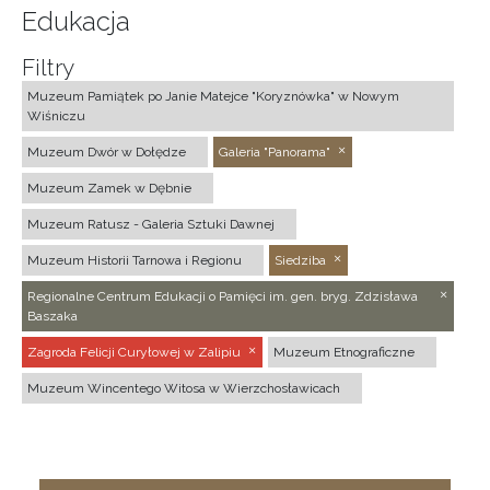
Edukacja
Filtry
Muzeum Pamiątek po Janie Matejce "Koryznówka" w Nowym
Wiśniczu
Muzeum Dwór w Dołędze
Galeria "Panorama"
Muzeum Zamek w Dębnie
Muzeum Ratusz - Galeria Sztuki Dawnej
Muzeum Historii Tarnowa i Regionu
Siedziba
Regionalne Centrum Edukacji o Pamięci im. gen. bryg. Zdzisława
Baszaka
Zagroda Felicji Curyłowej w Zalipiu
Muzeum Etnograficzne
Muzeum Wincentego Witosa w Wierzchosławicach