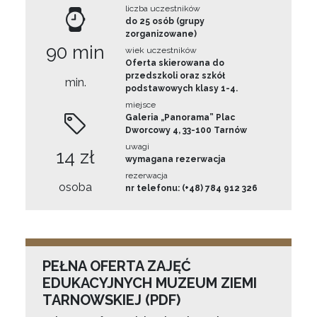
liczba uczestników
do 25 osób (grupy
zorganizowane)
90 min
wiek uczestników
Oferta skierowana do
przedszkoli oraz szkół
min.
podstawowych klasy 1-4.
miejsce
Galeria „Panorama” Plac
Dworcowy 4, 33-100 Tarnów
uwagi
14 zł
wymagana rezerwacja
rezerwacja
osoba
nr telefonu: (+48) 784 912 326
PEŁNA OFERTA ZAJĘĆ
EDUKACYJNYCH MUZEUM ZIEMI
TARNOWSKIEJ (PDF)