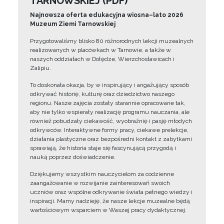
TARNOWSKIEJ (PDF)
Najnowsza oferta edukacyjna wiosna–lato 2026
Muzeum Ziemi Tarnowskiej
Przygotowaliśmy blisko 80 różnorodnych lekcji muzealnych
realizowanych w placówkach w Tarnowie, a także w
naszych oddziałach w Dołędze, Wierzchosławicach i
Zalipiu.
To doskonała okazja, by w inspirujący i angażujący sposób
odkrywać historię, kulturę oraz dziedzictwo naszego
regionu. Nasze zajęcia zostały starannie opracowane tak,
aby nie tylko wspierały realizację programu nauczania, ale
również pobudzały ciekawość, wyobraźnię i pasję młodych
odkrywców. Interaktywne formy pracy, ciekawe prelekcje,
działania plastyczne oraz bezpośredni kontakt z zabytkami
sprawiają, że historia staje się fascynującą przygodą i
nauką poprzez doświadczenie.
Dziękujemy wszystkim nauczycielom za codzienne
zaangażowanie w rozwijanie zainteresowań swoich
uczniów oraz wspólne odkrywanie świata pełnego wiedzy i
inspiracji. Mamy nadzieję, że nasze lekcje muzealne będą
wartościowym wsparciem w Waszej pracy dydaktycznej.