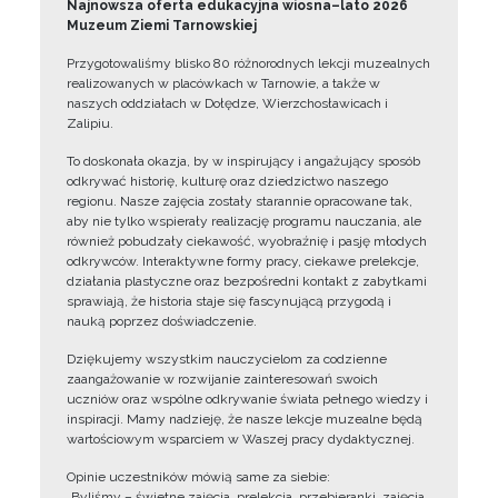
Najnowsza oferta edukacyjna wiosna–lato 2026
Muzeum Ziemi Tarnowskiej
Przygotowaliśmy blisko 80 różnorodnych lekcji muzealnych
realizowanych w placówkach w Tarnowie, a także w
naszych oddziałach w Dołędze, Wierzchosławicach i
Zalipiu.
To doskonała okazja, by w inspirujący i angażujący sposób
odkrywać historię, kulturę oraz dziedzictwo naszego
regionu. Nasze zajęcia zostały starannie opracowane tak,
aby nie tylko wspierały realizację programu nauczania, ale
również pobudzały ciekawość, wyobraźnię i pasję młodych
odkrywców. Interaktywne formy pracy, ciekawe prelekcje,
działania plastyczne oraz bezpośredni kontakt z zabytkami
sprawiają, że historia staje się fascynującą przygodą i
nauką poprzez doświadczenie.
Dziękujemy wszystkim nauczycielom za codzienne
zaangażowanie w rozwijanie zainteresowań swoich
uczniów oraz wspólne odkrywanie świata pełnego wiedzy i
inspiracji. Mamy nadzieję, że nasze lekcje muzealne będą
wartościowym wsparciem w Waszej pracy dydaktycznej.
Opinie uczestników mówią same za siebie:
„Byliśmy – świetne zajęcia, prelekcja, przebieranki, zajęcia