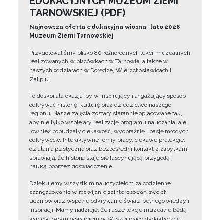
EDUKACYJNYCH MUZEUM ZIEMI
TARNOWSKIEJ (PDF)
Najnowsza oferta edukacyjna wiosna–lato 2026
Muzeum Ziemi Tarnowskiej
Przygotowaliśmy blisko 80 różnorodnych lekcji muzealnych
realizowanych w placówkach w Tarnowie, a także w
naszych oddziałach w Dołędze, Wierzchosławicach i
Zalipiu.
To doskonała okazja, by w inspirujący i angażujący sposób
odkrywać historię, kulturę oraz dziedzictwo naszego
regionu. Nasze zajęcia zostały starannie opracowane tak,
aby nie tylko wspierały realizację programu nauczania, ale
również pobudzały ciekawość, wyobraźnię i pasję młodych
odkrywców. Interaktywne formy pracy, ciekawe prelekcje,
działania plastyczne oraz bezpośredni kontakt z zabytkami
sprawiają, że historia staje się fascynującą przygodą i
nauką poprzez doświadczenie.
Dziękujemy wszystkim nauczycielom za codzienne
zaangażowanie w rozwijanie zainteresowań swoich
uczniów oraz wspólne odkrywanie świata pełnego wiedzy i
inspiracji. Mamy nadzieję, że nasze lekcje muzealne będą
wartościowym wsparciem w Waszej pracy dydaktycznej.