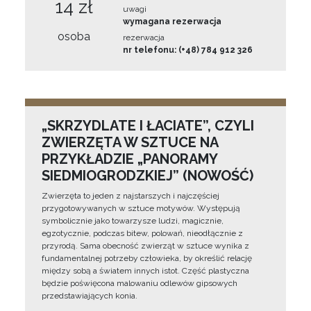
14 zł
uwagi
wymagana rezerwacja
osoba
rezerwacja
nr telefonu: (+48) 784 912 326
„SKRZYDLATE I ŁACIATE”, CZYLI
ZWIERZĘTA W SZTUCE NA
PRZYKŁADZIE „PANORAMY
SIEDMIOGRODZKIEJ” (NOWOŚĆ)
Zwierzęta to jeden z najstarszych i najczęściej
przygotowywanych w sztuce motywów. Występują
symbolicznie jako towarzysze ludzi, magicznie,
egzotycznie, podczas bitew, polowań, nieodłącznie z
przyrodą. Sama obecność zwierząt w sztuce wynika z
fundamentalnej potrzeby człowieka, by określić relację
między sobą a światem innych istot. Część plastyczna
będzie poświęcona malowaniu odlewów gipsowych
przedstawiających konia.