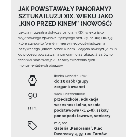
JAK POWSTAWAŁY PANORAMY?
SZTUKA ILUZJI XIX. WIEKU JAKO
„KINO PRZED KINEM” (NOWOŚĆ)
Lekcja muzealna dotyczy panoram XIX. wieku jako
wyjątkowego zjawiska łączącego sztukę, naukę i iluzję,
które stanowiło formę immersyjnego doświadczenia
nazywanego „kinem przed kinem”. Zajęcia nawiązują m.in.
do procesu powstawania panoram oraz ukazują zarówno
techniki malarskie jak i zasady tworzenia tych
monumentalnych obrazów.
liczba uczestników
do 25 osób (grupy
zorganizowane)
90
wiek uczestników
przedszkole, edukacja
wczesnoszkolna, szkoła
min.
podstawowa (kl. 4-8), szkoły
ponadpodstawowe, seniorzy
miejsce
Galeria „Panorama”, Plac
Dworcowy 4, 33-100 Tarnów