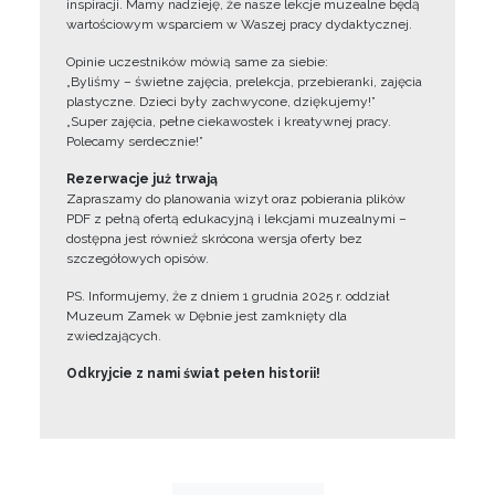
inspiracji. Mamy nadzieję, że nasze lekcje muzealne będą
wartościowym wsparciem w Waszej pracy dydaktycznej.
Opinie uczestników mówią same za siebie:
„Byliśmy – świetne zajęcia, prelekcja, przebieranki, zajęcia
plastyczne. Dzieci były zachwycone, dziękujemy!”
„Super zajęcia, pełne ciekawostek i kreatywnej pracy.
Polecamy serdecznie!”
Rezerwacje już trwają
Zapraszamy do planowania wizyt oraz pobierania plików
PDF z pełną ofertą edukacyjną i lekcjami muzealnymi –
dostępna jest również skrócona wersja oferty bez
szczegółowych opisów.
PS. Informujemy, że z dniem 1 grudnia 2025 r. oddział
Muzeum Zamek w Dębnie jest zamknięty dla
zwiedzających.
Odkryjcie z nami świat pełen historii!