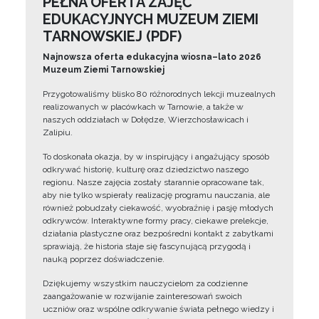
PEŁNA OFERTA ZAJĘĆ
EDUKACYJNYCH MUZEUM ZIEMI
TARNOWSKIEJ (PDF)
Najnowsza oferta edukacyjna wiosna–lato 2026
Muzeum Ziemi Tarnowskiej
Przygotowaliśmy blisko 80 różnorodnych lekcji muzealnych
realizowanych w placówkach w Tarnowie, a także w
naszych oddziałach w Dołędze, Wierzchosławicach i
Zalipiu.
To doskonała okazja, by w inspirujący i angażujący sposób
odkrywać historię, kulturę oraz dziedzictwo naszego
regionu. Nasze zajęcia zostały starannie opracowane tak,
aby nie tylko wspierały realizację programu nauczania, ale
również pobudzały ciekawość, wyobraźnię i pasję młodych
odkrywców. Interaktywne formy pracy, ciekawe prelekcje,
działania plastyczne oraz bezpośredni kontakt z zabytkami
sprawiają, że historia staje się fascynującą przygodą i
nauką poprzez doświadczenie.
Dziękujemy wszystkim nauczycielom za codzienne
zaangażowanie w rozwijanie zainteresowań swoich
uczniów oraz wspólne odkrywanie świata pełnego wiedzy i