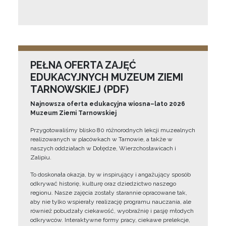
PEŁNA OFERTA ZAJĘĆ
EDUKACYJNYCH MUZEUM ZIEMI
TARNOWSKIEJ (PDF)
Najnowsza oferta edukacyjna wiosna–lato 2026
Muzeum Ziemi Tarnowskiej
Przygotowaliśmy blisko 80 różnorodnych lekcji muzealnych
realizowanych w placówkach w Tarnowie, a także w
naszych oddziałach w Dołędze, Wierzchosławicach i
Zalipiu.
To doskonała okazja, by w inspirujący i angażujący sposób
odkrywać historię, kulturę oraz dziedzictwo naszego
regionu. Nasze zajęcia zostały starannie opracowane tak,
aby nie tylko wspierały realizację programu nauczania, ale
również pobudzały ciekawość, wyobraźnię i pasję młodych
odkrywców. Interaktywne formy pracy, ciekawe prelekcje,