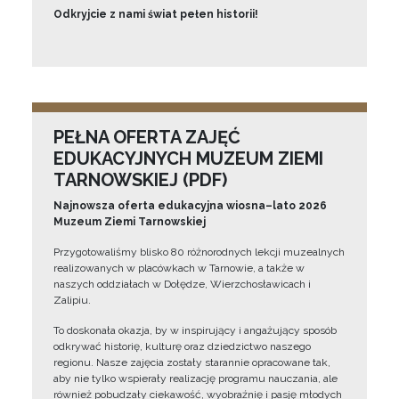
Odkryjcie z nami świat pełen historii!
PEŁNA OFERTA ZAJĘĆ
EDUKACYJNYCH MUZEUM ZIEMI
TARNOWSKIEJ (PDF)
Najnowsza oferta edukacyjna wiosna–lato 2026
Muzeum Ziemi Tarnowskiej
Przygotowaliśmy blisko 80 różnorodnych lekcji muzealnych
realizowanych w placówkach w Tarnowie, a także w
naszych oddziałach w Dołędze, Wierzchosławicach i
Zalipiu.
To doskonała okazja, by w inspirujący i angażujący sposób
odkrywać historię, kulturę oraz dziedzictwo naszego
regionu. Nasze zajęcia zostały starannie opracowane tak,
aby nie tylko wspierały realizację programu nauczania, ale
również pobudzały ciekawość, wyobraźnię i pasję młodych