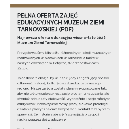
PEŁNA OFERTA ZAJĘĆ
EDUKACYJNYCH MUZEUM ZIEMI
TARNOWSKIEJ (PDF)
Najnowsza oferta edukacyjna wiosna–lato 2026
Muzeum Ziemi Tarnowskiej
Przygotowaliśmy blisko 80 różnorodnych lekcji muzealnych
realizowanych w placówkach w Tarnowie, a także w
naszych oddziałach w Dołędze, Wierzchosławicach i
Zalipiu.
To doskonała okazja, by w inspirujący i angażujący sposób
odkrywać historię, kulturę oraz dziedzictwo naszego
regionu. Nasze zajęcia zostały starannie opracowane tak,
aby nie tylko wspierały realizację programu nauczania, ale
również pobudzały ciekawość, wyobraźnię i pasję młodych
odkrywców. Interaktywne formy pracy, ciekawe prelekcje,
działania plastyczne oraz bezpośredni kontakt z zabytkami
sprawiają, że historia staje się fascynującą przygodą i
nauką poprzez doświadczenie.