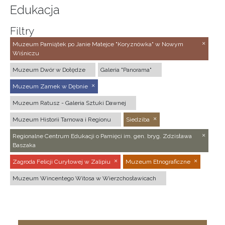
Edukacja
Filtry
Muzeum Pamiątek po Janie Matejce "Koryznówka" w Nowym
Wiśniczu
Muzeum Dwór w Dołędze
Galeria "Panorama"
Muzeum Zamek w Dębnie
Muzeum Ratusz - Galeria Sztuki Dawnej
Muzeum Historii Tarnowa i Regionu
Siedziba
Regionalne Centrum Edukacji o Pamięci im. gen. bryg. Zdzisława
Baszaka
Zagroda Felicji Curyłowej w Zalipiu
Muzeum Etnograficzne
Muzeum Wincentego Witosa w Wierzchosławicach