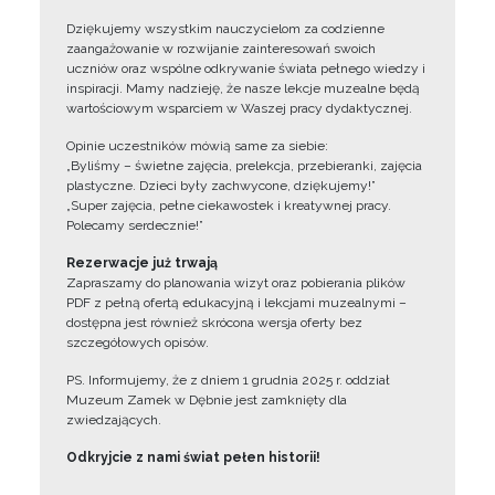
Dziękujemy wszystkim nauczycielom za codzienne
zaangażowanie w rozwijanie zainteresowań swoich
uczniów oraz wspólne odkrywanie świata pełnego wiedzy i
inspiracji. Mamy nadzieję, że nasze lekcje muzealne będą
wartościowym wsparciem w Waszej pracy dydaktycznej.
Opinie uczestników mówią same za siebie:
„Byliśmy – świetne zajęcia, prelekcja, przebieranki, zajęcia
plastyczne. Dzieci były zachwycone, dziękujemy!”
„Super zajęcia, pełne ciekawostek i kreatywnej pracy.
Polecamy serdecznie!”
Rezerwacje już trwają
Zapraszamy do planowania wizyt oraz pobierania plików
PDF z pełną ofertą edukacyjną i lekcjami muzealnymi –
dostępna jest również skrócona wersja oferty bez
szczegółowych opisów.
PS. Informujemy, że z dniem 1 grudnia 2025 r. oddział
Muzeum Zamek w Dębnie jest zamknięty dla
zwiedzających.
Odkryjcie z nami świat pełen historii!