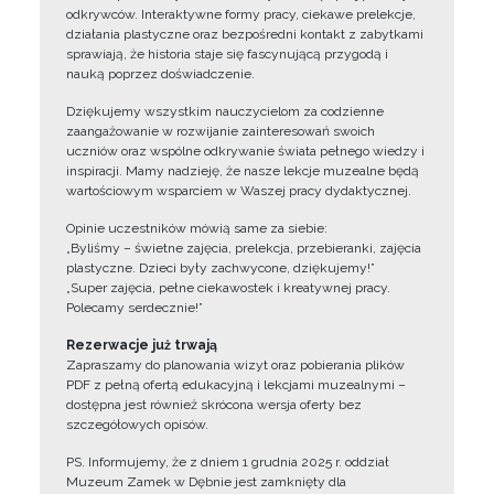
odkrywców. Interaktywne formy pracy, ciekawe prelekcje,
działania plastyczne oraz bezpośredni kontakt z zabytkami
sprawiają, że historia staje się fascynującą przygodą i
nauką poprzez doświadczenie.
Dziękujemy wszystkim nauczycielom za codzienne
zaangażowanie w rozwijanie zainteresowań swoich
uczniów oraz wspólne odkrywanie świata pełnego wiedzy i
inspiracji. Mamy nadzieję, że nasze lekcje muzealne będą
wartościowym wsparciem w Waszej pracy dydaktycznej.
Opinie uczestników mówią same za siebie:
„Byliśmy – świetne zajęcia, prelekcja, przebieranki, zajęcia
plastyczne. Dzieci były zachwycone, dziękujemy!”
„Super zajęcia, pełne ciekawostek i kreatywnej pracy.
Polecamy serdecznie!”
Rezerwacje już trwają
Zapraszamy do planowania wizyt oraz pobierania plików
PDF z pełną ofertą edukacyjną i lekcjami muzealnymi –
dostępna jest również skrócona wersja oferty bez
szczegółowych opisów.
PS. Informujemy, że z dniem 1 grudnia 2025 r. oddział
Muzeum Zamek w Dębnie jest zamknięty dla