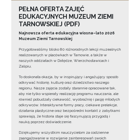
PEŁNA OFERTA ZAJĘĆ
EDUKACYJNYCH MUZEUM ZIEMI
TARNOWSKIEJ (PDF)
Najnowsza oferta edukacyjna wiosna–lato 2026
Muzeum Ziemi Tarnowskiej
Przygotowaliśmy blisko 80 różnorodnych lekcji muzealnych
realizowanych w placówkach w Tarnowie, a także w
naszych oddziałach w Dołędze, Wierzchosławicach i
Zalipiu.
To doskonała okazja, by w inspirujący i angażujący sposób
odkrywać historię, kulturę oraz dziedzictwo naszego
regionu. Nasze zajęcia zostały starannie opracowane tak,
aby nie tylko wspierały realizację programu nauczania, ale
również pobudzały ciekawość, wyobraźnię i pasję młodych
odkrywców. Interaktywne formy pracy, ciekawe prelekcje,
działania plastyczne oraz bezpośredni kontakt z zabytkami
sprawiają, że historia staje się fascynującą przygodą i
nauką poprzez doświadczenie.
Dziękujemy wszystkim nauczycielom za codzienne
zaangażowanie w rozwijanie zainteresowań swoich