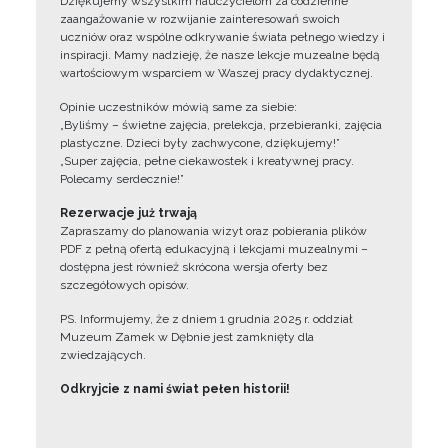
Dziękujemy wszystkim nauczycielom za codzienne
zaangażowanie w rozwijanie zainteresowań swoich
uczniów oraz wspólne odkrywanie świata pełnego wiedzy i
inspiracji. Mamy nadzieję, że nasze lekcje muzealne będą
wartościowym wsparciem w Waszej pracy dydaktycznej.
Opinie uczestników mówią same za siebie:
„Byliśmy – świetne zajęcia, prelekcja, przebieranki, zajęcia
plastyczne. Dzieci były zachwycone, dziękujemy!”
„Super zajęcia, pełne ciekawostek i kreatywnej pracy.
Polecamy serdecznie!”
Rezerwacje już trwają
Zapraszamy do planowania wizyt oraz pobierania plików
PDF z pełną ofertą edukacyjną i lekcjami muzealnymi –
dostępna jest również skrócona wersja oferty bez
szczegółowych opisów.
PS. Informujemy, że z dniem 1 grudnia 2025 r. oddział
Muzeum Zamek w Dębnie jest zamknięty dla
zwiedzających.
Odkryjcie z nami świat pełen historii!