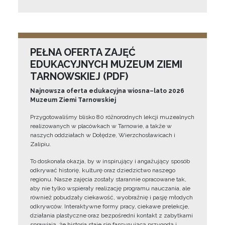
PEŁNA OFERTA ZAJĘĆ
EDUKACYJNYCH MUZEUM ZIEMI
TARNOWSKIEJ (PDF)
Najnowsza oferta edukacyjna wiosna–lato 2026
Muzeum Ziemi Tarnowskiej
Przygotowaliśmy blisko 80 różnorodnych lekcji muzealnych
realizowanych w placówkach w Tarnowie, a także w
naszych oddziałach w Dołędze, Wierzchosławicach i
Zalipiu.
To doskonała okazja, by w inspirujący i angażujący sposób
odkrywać historię, kulturę oraz dziedzictwo naszego
regionu. Nasze zajęcia zostały starannie opracowane tak,
aby nie tylko wspierały realizację programu nauczania, ale
również pobudzały ciekawość, wyobraźnię i pasję młodych
odkrywców. Interaktywne formy pracy, ciekawe prelekcje,
działania plastyczne oraz bezpośredni kontakt z zabytkami
sprawiają, że historia staje się fascynującą przygodą i