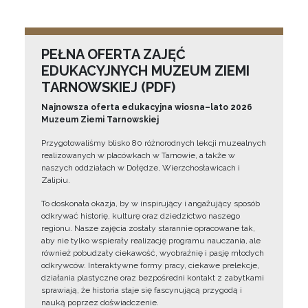
PEŁNA OFERTA ZAJĘĆ
EDUKACYJNYCH MUZEUM ZIEMI
TARNOWSKIEJ (PDF)
Najnowsza oferta edukacyjna wiosna–lato 2026
Muzeum Ziemi Tarnowskiej
Przygotowaliśmy blisko 80 różnorodnych lekcji muzealnych
realizowanych w placówkach w Tarnowie, a także w
naszych oddziałach w Dołędze, Wierzchosławicach i
Zalipiu.
To doskonała okazja, by w inspirujący i angażujący sposób
odkrywać historię, kulturę oraz dziedzictwo naszego
regionu. Nasze zajęcia zostały starannie opracowane tak,
aby nie tylko wspierały realizację programu nauczania, ale
również pobudzały ciekawość, wyobraźnię i pasję młodych
odkrywców. Interaktywne formy pracy, ciekawe prelekcje,
działania plastyczne oraz bezpośredni kontakt z zabytkami
sprawiają, że historia staje się fascynującą przygodą i
nauką poprzez doświadczenie.