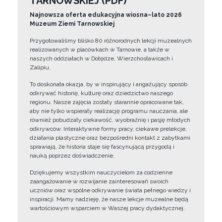
TARNOWSKIEJ (PDF)
Najnowsza oferta edukacyjna wiosna–lato 2026
Muzeum Ziemi Tarnowskiej
Przygotowaliśmy blisko 80 różnorodnych lekcji muzealnych
realizowanych w placówkach w Tarnowie, a także w
naszych oddziałach w Dołędze, Wierzchosławicach i
Zalipiu.
To doskonała okazja, by w inspirujący i angażujący sposób
odkrywać historię, kulturę oraz dziedzictwo naszego
regionu. Nasze zajęcia zostały starannie opracowane tak,
aby nie tylko wspierały realizację programu nauczania, ale
również pobudzały ciekawość, wyobraźnię i pasję młodych
odkrywców. Interaktywne formy pracy, ciekawe prelekcje,
działania plastyczne oraz bezpośredni kontakt z zabytkami
sprawiają, że historia staje się fascynującą przygodą i
nauką poprzez doświadczenie.
Dziękujemy wszystkim nauczycielom za codzienne
zaangażowanie w rozwijanie zainteresowań swoich
uczniów oraz wspólne odkrywanie świata pełnego wiedzy i
inspiracji. Mamy nadzieję, że nasze lekcje muzealne będą
wartościowym wsparciem w Waszej pracy dydaktycznej.