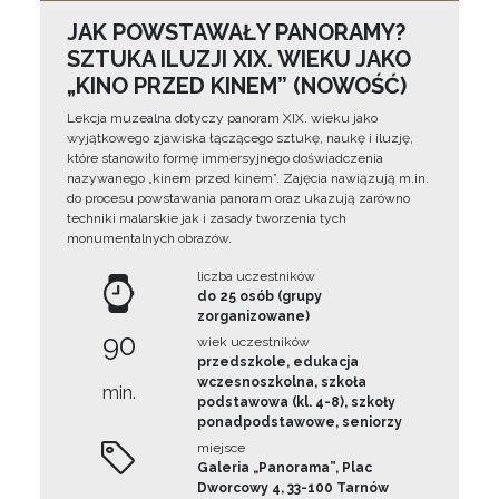
JAK POWSTAWAŁY PANORAMY?
SZTUKA ILUZJI XIX. WIEKU JAKO
„KINO PRZED KINEM” (NOWOŚĆ)
Lekcja muzealna dotyczy panoram XIX. wieku jako
wyjątkowego zjawiska łączącego sztukę, naukę i iluzję,
które stanowiło formę immersyjnego doświadczenia
nazywanego „kinem przed kinem”. Zajęcia nawiązują m.in.
do procesu powstawania panoram oraz ukazują zarówno
techniki malarskie jak i zasady tworzenia tych
monumentalnych obrazów.
liczba uczestników
do 25 osób (grupy
zorganizowane)
90
wiek uczestników
przedszkole, edukacja
wczesnoszkolna, szkoła
min.
podstawowa (kl. 4-8), szkoły
ponadpodstawowe, seniorzy
miejsce
Galeria „Panorama”, Plac
Dworcowy 4, 33-100 Tarnów