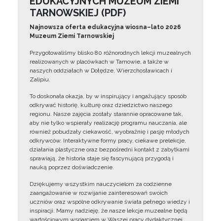
EDUKACYJNYCH MUZEUM ZIEMI
TARNOWSKIEJ (PDF)
Najnowsza oferta edukacyjna wiosna–lato 2026
Muzeum Ziemi Tarnowskiej
Przygotowaliśmy blisko 80 różnorodnych lekcji muzealnych
realizowanych w placówkach w Tarnowie, a także w
naszych oddziałach w Dołędze, Wierzchosławicach i
Zalipiu.
To doskonała okazja, by w inspirujący i angażujący sposób
odkrywać historię, kulturę oraz dziedzictwo naszego
regionu. Nasze zajęcia zostały starannie opracowane tak,
aby nie tylko wspierały realizację programu nauczania, ale
również pobudzały ciekawość, wyobraźnię i pasję młodych
odkrywców. Interaktywne formy pracy, ciekawe prelekcje,
działania plastyczne oraz bezpośredni kontakt z zabytkami
sprawiają, że historia staje się fascynującą przygodą i
nauką poprzez doświadczenie.
Dziękujemy wszystkim nauczycielom za codzienne
zaangażowanie w rozwijanie zainteresowań swoich
uczniów oraz wspólne odkrywanie świata pełnego wiedzy i
inspiracji. Mamy nadzieję, że nasze lekcje muzealne będą
wartościowym wsparciem w Waszej pracy dydaktycznej.