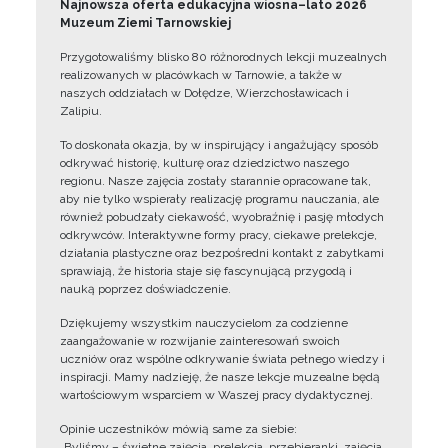
Najnowsza oferta edukacyjna wiosna–lato 2026
Muzeum Ziemi Tarnowskiej
Przygotowaliśmy blisko 80 różnorodnych lekcji muzealnych
realizowanych w placówkach w Tarnowie, a także w
naszych oddziałach w Dołędze, Wierzchosławicach i
Zalipiu.
To doskonała okazja, by w inspirujący i angażujący sposób
odkrywać historię, kulturę oraz dziedzictwo naszego
regionu. Nasze zajęcia zostały starannie opracowane tak,
aby nie tylko wspierały realizację programu nauczania, ale
również pobudzały ciekawość, wyobraźnię i pasję młodych
odkrywców. Interaktywne formy pracy, ciekawe prelekcje,
działania plastyczne oraz bezpośredni kontakt z zabytkami
sprawiają, że historia staje się fascynującą przygodą i
nauką poprzez doświadczenie.
Dziękujemy wszystkim nauczycielom za codzienne
zaangażowanie w rozwijanie zainteresowań swoich
uczniów oraz wspólne odkrywanie świata pełnego wiedzy i
inspiracji. Mamy nadzieję, że nasze lekcje muzealne będą
wartościowym wsparciem w Waszej pracy dydaktycznej.
Opinie uczestników mówią same za siebie:
„Byliśmy – świetne zajęcia, prelekcja, przebieranki, zajęcia