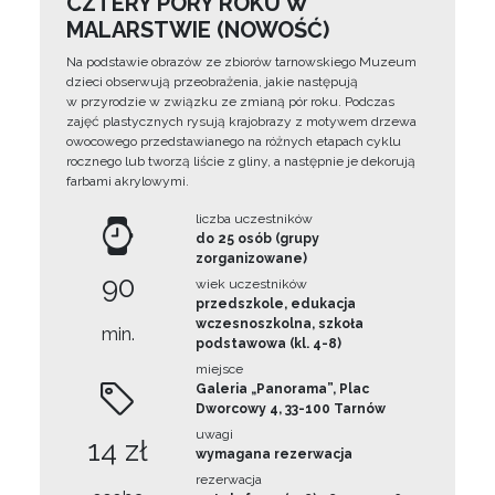
CZTERY PORY ROKU W
MALARSTWIE (NOWOŚĆ)
Na podstawie obrazów ze zbiorów tarnowskiego Muzeum
dzieci obserwują przeobrażenia, jakie następują
w przyrodzie w związku ze zmianą pór roku. Podczas
zajęć plastycznych rysują krajobrazy z motywem drzewa
owocowego przedstawianego na różnych etapach cyklu
rocznego lub tworzą liście z gliny, a następnie je dekorują
farbami akrylowymi.
liczba uczestników
do 25 osób (grupy
zorganizowane)
90
wiek uczestników
przedszkole, edukacja
wczesnoszkolna, szkoła
min.
podstawowa (kl. 4-8)
miejsce
Galeria „Panorama”, Plac
Dworcowy 4, 33-100 Tarnów
uwagi
14 zł
wymagana rezerwacja
rezerwacja