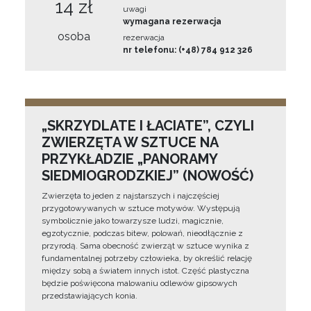
14 zł
uwagi
wymagana rezerwacja
osoba
rezerwacja
nr telefonu: (+48) 784 912 326
„SKRZYDLATE I ŁACIATE”, CZYLI
ZWIERZĘTA W SZTUCE NA
PRZYKŁADZIE „PANORAMY
SIEDMIOGRODZKIEJ” (NOWOŚĆ)
Zwierzęta to jeden z najstarszych i najczęściej
przygotowywanych w sztuce motywów. Występują
symbolicznie jako towarzysze ludzi, magicznie,
egzotycznie, podczas bitew, polowań, nieodłącznie z
przyrodą. Sama obecność zwierząt w sztuce wynika z
fundamentalnej potrzeby człowieka, by określić relację
między sobą a światem innych istot. Część plastyczna
będzie poświęcona malowaniu odlewów gipsowych
przedstawiających konia.