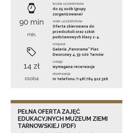
liczba uczestników
do 25 osób (grupy
zorganizowane)
90 min
wiek uczestników
Oferta skierowana do
przedszkoli oraz szkół
min.
podstawowych klasy 1-4.
miejsce
Galeria „Panorama” Plac
Dworcowy 4, 33-100 Tarnów
uwagi
14 zł
wymagana rezerwacja
rezerwacja
osoba
nr telefonu: (+48) 784 912 326
PEŁNA OFERTA ZAJĘĆ
EDUKACYJNYCH MUZEUM ZIEMI
TARNOWSKIEJ (PDF)