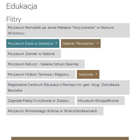
Edukacja
Filtry
Muzeum Pamiątek po Janie Matejce "Koryznówka" w Nowym
Wiśniczu
Muzeum Dwór w Dołędze
Galeria "Panorama"
Muzeum Zamek w Dębnie
Muzeum Ratusz - Galeria Sztuki Dawnej
Muzeum Historii Tarnowa i Regionu
Siedziba
Regionalne Centrum Edukacji o Pamięci im. gen. bryg. Zdzisława
Baszaka
Zagroda Felicji Curyłowej w Zalipiu
Muzeum Etnograficzne
Muzeum Wincentego Witosa w Wierzchosławicach