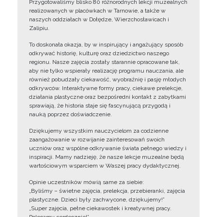
Przygotowaliśmy blisko 80 różnorodnych lekcji muzealnych
realizowanych w placówkach w Tarnowie, a także w
naszych oddziałach w Dołędze, Wierzchosławicach i
Zalipiu.
To doskonała okazja, by w inspirujący i angażujący sposób
odkrywać historię, kulturę oraz dziedzictwo naszego
regionu. Nasze zajęcia zostały starannie opracowane tak,
aby nie tylko wspierały realizację programu nauczania, ale
również pobudzały ciekawość, wyobraźnię i pasję młodych
odkrywców. Interaktywne formy pracy, ciekawe prelekcje,
działania plastyczne oraz bezpośredni kontakt z zabytkami
sprawiają, że historia staje się fascynującą przygodą i
nauką poprzez doświadczenie.
Dziękujemy wszystkim nauczycielom za codzienne
zaangażowanie w rozwijanie zainteresowań swoich
uczniów oraz wspólne odkrywanie świata pełnego wiedzy i
inspiracji. Mamy nadzieję, że nasze lekcje muzealne będą
wartościowym wsparciem w Waszej pracy dydaktycznej.
Opinie uczestników mówią same za siebie:
„Byliśmy – świetne zajęcia, prelekcja, przebieranki, zajęcia
plastyczne. Dzieci były zachwycone, dziękujemy!”
„Super zajęcia, pełne ciekawostek i kreatywnej pracy.