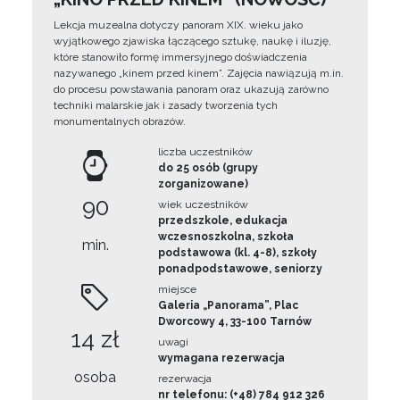
Lekcja muzealna dotyczy panoram XIX. wieku jako
wyjątkowego zjawiska łączącego sztukę, naukę i iluzję,
które stanowiło formę immersyjnego doświadczenia
nazywanego „kinem przed kinem”. Zajęcia nawiązują m.in.
do procesu powstawania panoram oraz ukazują zarówno
techniki malarskie jak i zasady tworzenia tych
monumentalnych obrazów.
liczba uczestników
do 25 osób (grupy
zorganizowane)
90
wiek uczestników
przedszkole, edukacja
wczesnoszkolna, szkoła
min.
podstawowa (kl. 4-8), szkoły
ponadpodstawowe, seniorzy
miejsce
Galeria „Panorama”, Plac
Dworcowy 4, 33-100 Tarnów
14 zł
uwagi
wymagana rezerwacja
osoba
rezerwacja
nr telefonu: (+48) 784 912 326