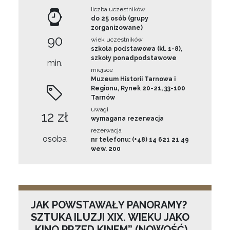
liczba uczestników
do 25 osób (grupy
zorganizowane)
90
wiek uczestników
szkoła podstawowa (kl. 1-8),
szkoły ponadpodstawowe
min.
miejsce
Muzeum Historii Tarnowa i
Regionu, Rynek 20-21, 33-100
Tarnów
uwagi
12 zł
wymagana rezerwacja
rezerwacja
osoba
nr telefonu: (+48) 14 621 21 49
wew. 200
JAK POWSTAWAŁY PANORAMY?
SZTUKA ILUZJI XIX. WIEKU JAKO
„KINO PRZED KINEM” (NOWOŚĆ)