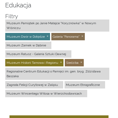
Edukacja
Filtry
Muzeum Pamiątek po Janie Matejce "Koryznówka" w Nowym
Wiśniczu
Muzeum Dwór w Dołędze
Galeria "Panorama"
Muzeum Zamek w Dębnie
Muzeum Ratusz - Galeria Sztuki Dawnej
Muzeum Historii Tarnowa i Regionu
Siedziba
Regionalne Centrum Edukacji o Pamięci im. gen. bryg. Zdzisława
Baszaka
Zagroda Felicji Curyłowej w Zalipiu
Muzeum Etnograficzne
Muzeum Wincentego Witosa w Wierzchosławicach