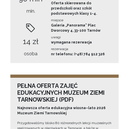
Oferta skierowana do
przedszkoli oraz szkół
min.
podstawowych klasy 1-4.
miejsce
Galeria „Panorama” Plac
Dworcowy 4, 33-100 Tarnów
uwagi
14 zł
wymagana rezerwacja
rezerwacja
osoba
nr telefonu: (+48) 784 912 326
PEŁNA OFERTA ZAJĘĆ
EDUKACYJNYCH MUZEUM ZIEMI
TARNOWSKIEJ (PDF)
Najnowsza oferta edukacyjna wiosna–lato 2026
Muzeum Ziemi Tarnowskiej
Przygotowaliśmy blisko 80 różnorodnych lekcji muzealnych
realizowanych w placówkach w Tarnowie, a także w