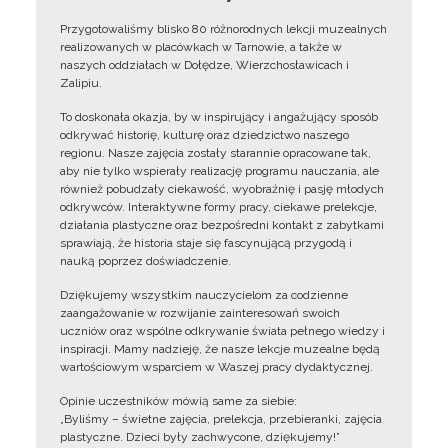
Przygotowaliśmy blisko 80 różnorodnych lekcji muzealnych
realizowanych w placówkach w Tarnowie, a także w
naszych oddziałach w Dołędze, Wierzchosławicach i
Zalipiu.
To doskonała okazja, by w inspirujący i angażujący sposób
odkrywać historię, kulturę oraz dziedzictwo naszego
regionu. Nasze zajęcia zostały starannie opracowane tak,
aby nie tylko wspierały realizację programu nauczania, ale
również pobudzały ciekawość, wyobraźnię i pasję młodych
odkrywców. Interaktywne formy pracy, ciekawe prelekcje,
działania plastyczne oraz bezpośredni kontakt z zabytkami
sprawiają, że historia staje się fascynującą przygodą i
nauką poprzez doświadczenie.
Dziękujemy wszystkim nauczycielom za codzienne
zaangażowanie w rozwijanie zainteresowań swoich
uczniów oraz wspólne odkrywanie świata pełnego wiedzy i
inspiracji. Mamy nadzieję, że nasze lekcje muzealne będą
wartościowym wsparciem w Waszej pracy dydaktycznej.
Opinie uczestników mówią same za siebie:
„Byliśmy – świetne zajęcia, prelekcja, przebieranki, zajęcia
plastyczne. Dzieci były zachwycone, dziękujemy!”