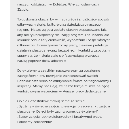
naszych oddziałach w Dołędze, Wierzchosławicach i
Zalipiu.
To doskonała okazja, by w inspirujący i angażujący sposób
odkrywać historię, kulturę oraz dziedzictwo naszego
regionu. Nasze zajęcia zostały starannie opracowane tak,
aby nie tylko wspierały realizację programu nauczania, ale
również pobudzały ciekawość, wyobraźnię i pasję młodych
odkrywców. Interaktywne formy pracy, ciekawe prelekcje,
działania plastyczne oraz bezpośredni kontakt z zabytkami
sprawiają, że historia staje się fascynującą przygodą i
nauką poprzez doświadczenie.
Dziękujemy wszystkim nauczycielom za codzienne
zaangażowanie w rozwijanie zainteresowań swoich
uczniów oraz wspólne odkrywanie świata pełnego wiedzy i
inspiracji. Mamy nadzieję, że nasze lekcje muzealne będą
wartościowym wsparciem w Waszej pracy dydaktycznej.
Opinie uczestników mówią same za siebie:
„Byliśmy – świetne zajęcia, prelekcja, przebieranki, zajęcia
plastyczne. Dzieci były zachwycone, dziękujemy!”
„Super zajęcia, pełne ciekawostek i kreatywnej pracy.
Polecamy serdecznie!”