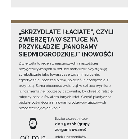
„SKRZYDLATE I ŁACIATE”, CZYLI
ZWIERZĘTA W SZTUCE NA
PRZYKŁADZIE „PANORAMY
SIEDMIOGRODZKIEJ” (NOWOŚĆ)
Zwierzęta to jeden z najstarszych i najczęściej
przygotowywanych w sztuce motywów. Występują
symbolicznie jako towarzysze ludzi, magicznie,
egzotycznie, podczas bitew, polowań, nieodłącznie z
przyrodą. Sama obecność zwierząt w sztuce wynika z
fundamentalnej potrzeby człowieka, by określić relację
między sobą a światem innych istot. Część plastyczna
będzie poświęcona malowaniu odlewów gipsowych
przedstawiających konia.
liczba uczestników
do 25 osób (grupy
zorganizowane)
90 min
wiek uczestników