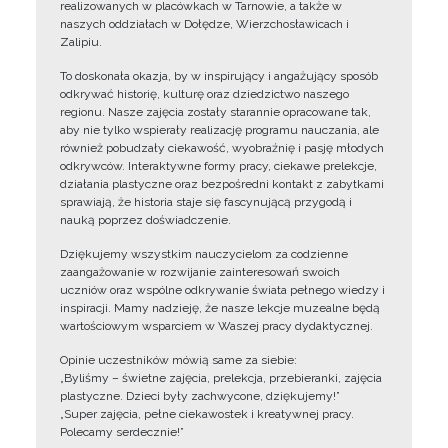
realizowanych w placówkach w Tarnowie, a także w
naszych oddziałach w Dołędze, Wierzchosławicach i
Zalipiu.
To doskonała okazja, by w inspirujący i angażujący sposób
odkrywać historię, kulturę oraz dziedzictwo naszego
regionu. Nasze zajęcia zostały starannie opracowane tak,
aby nie tylko wspierały realizację programu nauczania, ale
również pobudzały ciekawość, wyobraźnię i pasję młodych
odkrywców. Interaktywne formy pracy, ciekawe prelekcje,
działania plastyczne oraz bezpośredni kontakt z zabytkami
sprawiają, że historia staje się fascynującą przygodą i
nauką poprzez doświadczenie.
Dziękujemy wszystkim nauczycielom za codzienne
zaangażowanie w rozwijanie zainteresowań swoich
uczniów oraz wspólne odkrywanie świata pełnego wiedzy i
inspiracji. Mamy nadzieję, że nasze lekcje muzealne będą
wartościowym wsparciem w Waszej pracy dydaktycznej.
Opinie uczestników mówią same za siebie:
„Byliśmy – świetne zajęcia, prelekcja, przebieranki, zajęcia
plastyczne. Dzieci były zachwycone, dziękujemy!”
„Super zajęcia, pełne ciekawostek i kreatywnej pracy.
Polecamy serdecznie!”