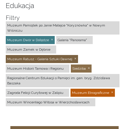
Edukacja
Filtry
Muzeum Pamiątek po Janie Matejce "Koryznówka" w Nowym
Wiśniczu
Muzeum Dwór w Dołędze
Galeria "Panorama"
Muzeum Zamek w Dębnie
Muzeum Ratusz - Galeria Sztuki Dawnej
Muzeum Historii Tarnowa i Regionu
Siedziba
Regionalne Centrum Edukacji o Pamięci im. gen. bryg. Zdzisława
Baszaka
Zagroda Felicji Curyłowej w Zalipiu
Muzeum Etnograficzne
Muzeum Wincentego Witosa w Wierzchosławicach