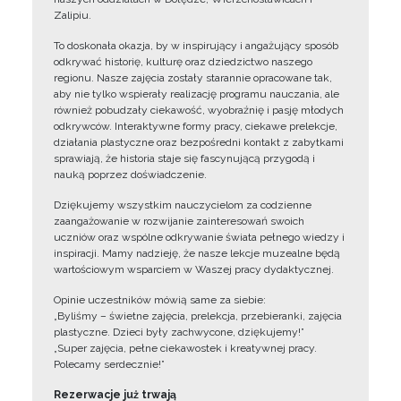
Zalipiu.
To doskonała okazja, by w inspirujący i angażujący sposób
odkrywać historię, kulturę oraz dziedzictwo naszego
regionu. Nasze zajęcia zostały starannie opracowane tak,
aby nie tylko wspierały realizację programu nauczania, ale
również pobudzały ciekawość, wyobraźnię i pasję młodych
odkrywców. Interaktywne formy pracy, ciekawe prelekcje,
działania plastyczne oraz bezpośredni kontakt z zabytkami
sprawiają, że historia staje się fascynującą przygodą i
nauką poprzez doświadczenie.
Dziękujemy wszystkim nauczycielom za codzienne
zaangażowanie w rozwijanie zainteresowań swoich
uczniów oraz wspólne odkrywanie świata pełnego wiedzy i
inspiracji. Mamy nadzieję, że nasze lekcje muzealne będą
wartościowym wsparciem w Waszej pracy dydaktycznej.
Opinie uczestników mówią same za siebie:
„Byliśmy – świetne zajęcia, prelekcja, przebieranki, zajęcia
plastyczne. Dzieci były zachwycone, dziękujemy!”
„Super zajęcia, pełne ciekawostek i kreatywnej pracy.
Polecamy serdecznie!”
Rezerwacje już trwają