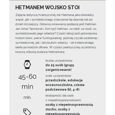
HETMANEM WOJSKO STOI
Zajęcia dotyczą historycznej roli Hetmana jako dowódcy
wojsk, jak i symbolicznego znaczenia tej dawnej roli po
dzień dzisiejszy. Główną omawianą postacią jest Hetman
Jan Amor Tarnowski. Kim był Hetman, co robił, co nosił, co
symbolizowało jego władze? Część lekcji jest poświęcona
historii broni, pierw funkcjonalnej, później czysto ozdobnej i
symbolicznej, jak i atrybutom władzy - od królewskiego
berła po kordzik oficera. W części praktycznej uczestnicy
tworzą własną buławę hetmańską.
liczba uczestników
do 25 osób (grupy
zorganizowane)
45-60
wiek uczestników
przedszkole, edukacja
min
wczesnoszkolna, szkoła
podstawowa (kl. 4-8)
dostępność dla osób
min.
z niepełnosprawnościami
osoby z niepełnosprawnością
słuchu, osoby z
niepełnosprawnością