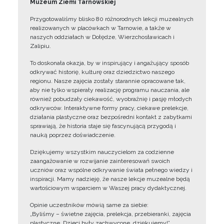
Muzeum Ziemi Tarnowskiej
Przygotowaliśmy blisko 80 różnorodnych lekcji muzealnych
realizowanych w placówkach w Tarnowie, a także w
naszych oddziałach w Dołędze, Wierzchosławicach i
Zalipiu.
To doskonała okazja, by w inspirujący i angażujący sposób
odkrywać historię, kulturę oraz dziedzictwo naszego
regionu. Nasze zajęcia zostały starannie opracowane tak,
aby nie tylko wspierały realizację programu nauczania, ale
również pobudzały ciekawość, wyobraźnię i pasję młodych
odkrywców. Interaktywne formy pracy, ciekawe prelekcje,
działania plastyczne oraz bezpośredni kontakt z zabytkami
sprawiają, że historia staje się fascynującą przygodą i
nauką poprzez doświadczenie.
Dziękujemy wszystkim nauczycielom za codzienne
zaangażowanie w rozwijanie zainteresowań swoich
uczniów oraz wspólne odkrywanie świata pełnego wiedzy i
inspiracji. Mamy nadzieję, że nasze lekcje muzealne będą
wartościowym wsparciem w Waszej pracy dydaktycznej.
Opinie uczestników mówią same za siebie:
„Byliśmy – świetne zajęcia, prelekcja, przebieranki, zajęcia
plastyczne. Dzieci były zachwycone, dziękujemy!”