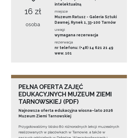
intelektualną
16 zł
miejsce
Muzeum Ratusz - Galeria Sztuki
Dawnej, Rynek 1, 33-100 Tarnów
osoba
uwagi
wymagana rezerwacja
rezerwacja
nr telefonu: (+48) 14 621 21 49
wew. 101
PEŁNA OFERTA ZAJĘĆ
EDUKACYJNYCH MUZEUM ZIEMI
TARNOWSKIEJ (PDF)
Najnowsza oferta edukacyjna wiosna–lato 2026
Muzeum Ziemi Tarnowskiej
Przygotowaliśmy blisko 80 różnorodnych lekcji muzealnych
realizowanych w placówkach w Tarnowie, a także w
naszych oddziałach w Dołędze, Wierzchosławicach i