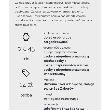
Zajęcia przybliżająca historię dworu i jego mieszkańców
połączone ze spacerem po dworski parku oraz częścią
plastyczną. Zajęcia realizowane w ramach projektu
„Skansenova – systemowa opieka nad dziedzictwem
w małopolskich muzeach na wolnym powietrzu” (wspólna
oferta muzealna).
liczba uczestników
do 20 osób (grupy
zorganizowane)
ok. 45
dostępność dla osób
z niepełnosprawnościami
osoby z niepełnosprawnością
min.
słuchu osoby z
niepełnosprawnością wzroku
osoby z niepełnosprawnością
intelektualną
miejsce
14 zł
Muzeum Dwór w Dołędze, Dołęga
10, 32-821 Zaborów
uwagi
osoba
wymagana rezerwacja
rezerwacja
telefon: (+48) 14 671 54 14