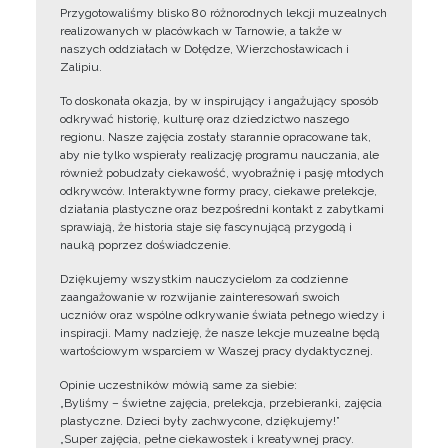
Przygotowaliśmy blisko 80 różnorodnych lekcji muzealnych
realizowanych w placówkach w Tarnowie, a także w
naszych oddziałach w Dołędze, Wierzchosławicach i
Zalipiu.
To doskonała okazja, by w inspirujący i angażujący sposób
odkrywać historię, kulturę oraz dziedzictwo naszego
regionu. Nasze zajęcia zostały starannie opracowane tak,
aby nie tylko wspierały realizację programu nauczania, ale
również pobudzały ciekawość, wyobraźnię i pasję młodych
odkrywców. Interaktywne formy pracy, ciekawe prelekcje,
działania plastyczne oraz bezpośredni kontakt z zabytkami
sprawiają, że historia staje się fascynującą przygodą i
nauką poprzez doświadczenie.
Dziękujemy wszystkim nauczycielom za codzienne
zaangażowanie w rozwijanie zainteresowań swoich
uczniów oraz wspólne odkrywanie świata pełnego wiedzy i
inspiracji. Mamy nadzieję, że nasze lekcje muzealne będą
wartościowym wsparciem w Waszej pracy dydaktycznej.
Opinie uczestników mówią same za siebie:
„Byliśmy – świetne zajęcia, prelekcja, przebieranki, zajęcia
plastyczne. Dzieci były zachwycone, dziękujemy!”
„Super zajęcia, pełne ciekawostek i kreatywnej pracy.