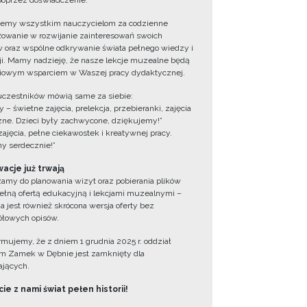
oprzez doświadczenie.
jemy wszystkim nauczycielom za codzienne
owanie w rozwijanie zainteresowań swoich
 oraz wspólne odkrywanie świata pełnego wiedzy i
cji. Mamy nadzieję, że nasze lekcje muzealne będą
iowym wsparciem w Waszej pracy dydaktycznej.
uczestników mówią same za siebie:
 – świetne zajęcia, prelekcja, przebieranki, zajęcia
zne. Dzieci były zachwycone, dziękujemy!”
zajęcia, pełne ciekawostek i kreatywnej pracy.
y serdecznie!”
acje już trwają
amy do planowania wizyt oraz pobierania plików
ełną ofertą edukacyjną i lekcjami muzealnymi –
a jest również skrócona wersja oferty bez
łowych opisów.
ormujemy, że z dniem 1 grudnia 2025 r. oddział
 Zamek w Dębnie jest zamknięty dla
jących.
ie z nami świat pełen historii!