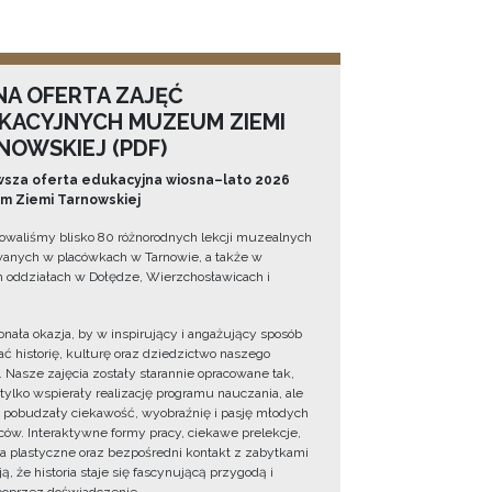
NA OFERTA ZAJĘĆ
KACYJNYCH MUZEUM ZIEMI
NOWSKIEJ (PDF)
sza oferta edukacyjna wiosna–lato 2026
 Ziemi Tarnowskiej
owaliśmy blisko 80 różnorodnych lekcji muzealnych
wanych w placówkach w Tarnowie, a także w
 oddziałach w Dołędze, Wierzchosławicach i
onała okazja, by w inspirujący i angażujący sposób
ć historię, kulturę oraz dziedzictwo naszego
. Nasze zajęcia zostały starannie opracowane tak,
 tylko wspierały realizację programu nauczania, ale
 pobudzały ciekawość, wyobraźnię i pasję młodych
ów. Interaktywne formy pracy, ciekawe prelekcje,
ia plastyczne oraz bezpośredni kontakt z zabytkami
ą, że historia staje się fascynującą przygodą i