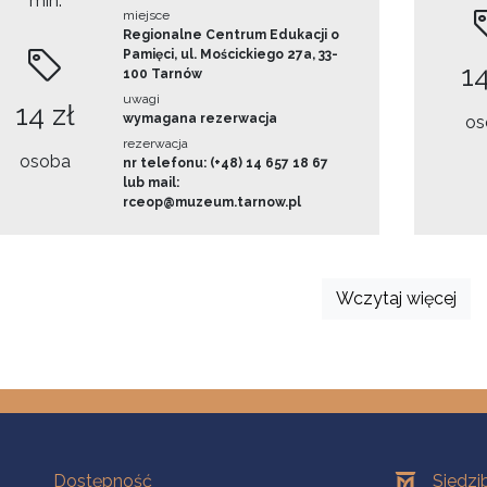
min.
miejsce
Regionalne Centrum Edukacji o
Pamięci, ul. Mościckiego 27a, 33-
14
100 Tarnów
uwagi
14 zł
wymagana rezerwacja
os
rezerwacja
osoba
nr telefonu: (+48) 14 657 18 67
lub mail:
rceop@muzeum.tarnow.pl
Wczytaj więcej
Na skróty
Oddziały
Dostępność
Siedzi