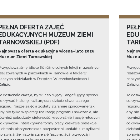
PEŁNA OFERTA ZAJĘĆ
PEŁ
EDUKACYJNYCH MUZEUM ZIEMI
EDU
TARNOWSKIEJ (PDF)
TAR
Najnowsza oferta edukacyjna wiosna–lato 2026
Najnow
Muzeum Ziemi Tarnowskiej
Muzeum
Przygotowaliśmy blisko 80 różnorodnych lekcji muzealnych
Przygot
realizowanych w placówkach w Tarnowie, a także w
realizo
naszych oddziałach w Dołędze, Wierzchosławicach i
naszych
Zalipiu.
Zalipiu.
To doskonała okazja, by w inspirujący i angażujący sposób
To dosk
odkrywać historię, kulturę oraz dziedzictwo naszego
odkrywa
regionu. Nasze zajęcia zostały starannie opracowane tak,
regionu
aby nie tylko wspierały realizację programu nauczania, ale
aby nie
również pobudzały ciekawość, wyobraźnię i pasję młodych
również
odkrywców. Interaktywne formy pracy, ciekawe prelekcje,
odkrywc
działania plastyczne oraz bezpośredni kontakt z zabytkami
działan
sprawiają, że historia staje się fascynującą przygodą i
sprawiaj