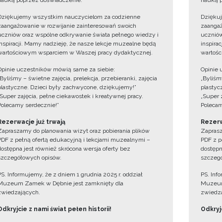
nauką poprzez doświadczenie.
nauką p
Dziękujemy wszystkim nauczycielom za codzienne
Dzięku
zaangażowanie w rozwijanie zainteresowań swoich
zaangaż
uczniów oraz wspólne odkrywanie świata pełnego wiedzy i
uczniów
inspiracji. Mamy nadzieję, że nasze lekcje muzealne będą
inspira
wartościowym wsparciem w Waszej pracy dydaktycznej.
wartośc
Opinie uczestników mówią same za siebie:
Opinie 
„Byliśmy – świetne zajęcia, prelekcja, przebieranki, zajęcia
„Byliśmy
plastyczne. Dzieci były zachwycone, dziękujemy!”
plastyc
„Super zajęcia, pełne ciekawostek i kreatywnej pracy.
„Super 
Polecamy serdecznie!”
Polecam
Rezerwacje już trwają
Rezerw
Zapraszamy do planowania wizyt oraz pobierania plików
Zaprasz
PDF z pełną ofertą edukacyjną i lekcjami muzealnymi –
PDF z p
dostępna jest również skrócona wersja oferty bez
dostępn
szczegółowych opisów.
szczegó
PS. Informujemy, że z dniem 1 grudnia 2025 r. oddział
PS. Inf
Muzeum Zamek w Dębnie jest zamknięty dla
Muzeum
zwiedzających.
zwiedza
Odkryjcie z nami świat pełen historii!
Odkryjc