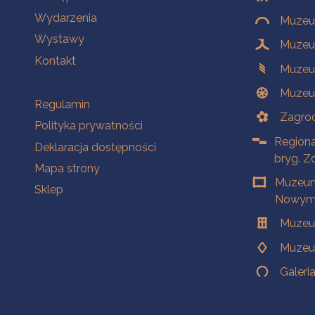
Wydarzenia
Muzeum
Wystawy
Muzeum
Kontakt
Muzeu
Muzeu
Na skróty
Regulamin
Zagrod
Polityka prywatności
Regiona
Deklaracja dostępności
bryg. Z
Mapa strony
Muzeum
Sklep
Nowym 
Muzeu
Muzeu
Galeri