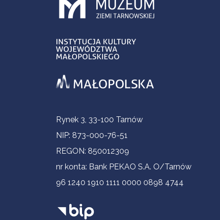
Informacje kontaktowe
Rynek 3, 33-100 Tarnów
NIP: 873-000-76-51
REGON: 850012309
nr konta: Bank PEKAO S.A. O/Tarnów
96 1240 1910 1111 0000 0898 4744