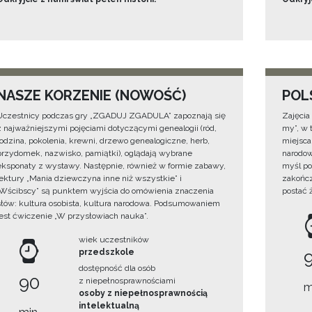
NASZE KORZENIE (NOWOŚĆ)
POL
Uczestnicy podczas gry „ZGADUJ ZGADULA” zapoznają się
Zajęcia
z najważniejszymi pojęciami dotyczącymi genealogii (ród,
my”, w t
rodzina, pokolenia, krewni, drzewo genealogiczne, herb,
miejsca
przydomek, nazwisko, pamiątki), oglądają wybrane
narodow
eksponaty z wystawy. Następnie, również w formie zabawy,
myśl po
lektury „Mania dziewczyna inne niż wszystkie” i
zakończ
„Wścibscy” są punktem wyjścia do omówienia znaczenia
postać 
słów: kultura osobista, kultura narodowa. Podsumowaniem
jest ćwiczenie „W przysłowiach nauka”.
wiek uczestników
przedszkole
dostępność dla osób
90
z niepełnosprawnościami
m
osoby z niepełnosprawnością
intelektualną