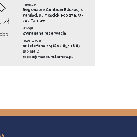
miejsce
Regionalne Centrum Edukacji o
Pamięci, ul. Mościckiego 27a, 33-
 zł
100 Tarnów
uwagi
wymagana rezerwacja
oba
rezerwacja
nr telefonu: (+48) 14 657 18 67
lub mail:
rceop@muzeum.tarnow.pl
ba