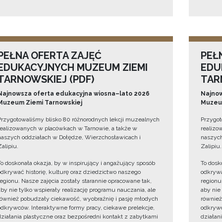
PEŁNA OFERTA ZAJĘĆ
PEŁ
EDUKACYJNYCH MUZEUM ZIEMI
EDU
TARNOWSKIEJ (PDF)
TAR
Najnowsza oferta edukacyjna wiosna–lato 2026
Najnow
Muzeum Ziemi Tarnowskiej
Muzeum
Przygotowaliśmy blisko 80 różnorodnych lekcji muzealnych
Przygot
realizowanych w placówkach w Tarnowie, a także w
realizo
naszych oddziałach w Dołędze, Wierzchosławicach i
naszych
Zalipiu.
Zalipiu.
To doskonała okazja, by w inspirujący i angażujący sposób
To dosk
odkrywać historię, kulturę oraz dziedzictwo naszego
odkrywa
regionu. Nasze zajęcia zostały starannie opracowane tak,
regionu
aby nie tylko wspierały realizację programu nauczania, ale
aby nie
również pobudzały ciekawość, wyobraźnię i pasję młodych
również
odkrywców. Interaktywne formy pracy, ciekawe prelekcje,
odkrywc
działania plastyczne oraz bezpośredni kontakt z zabytkami
działan