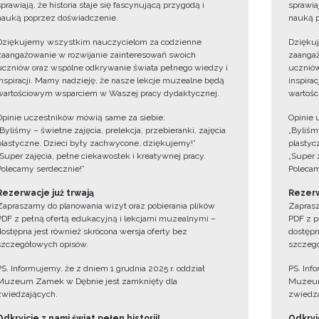
sprawiają, że historia staje się fascynującą przygodą i
sprawiaj
nauką poprzez doświadczenie.
nauką p
Dziękujemy wszystkim nauczycielom za codzienne
Dzięku
zaangażowanie w rozwijanie zainteresowań swoich
zaangaż
uczniów oraz wspólne odkrywanie świata pełnego wiedzy i
uczniów
inspiracji. Mamy nadzieję, że nasze lekcje muzealne będą
inspira
wartościowym wsparciem w Waszej pracy dydaktycznej.
wartośc
Opinie uczestników mówią same za siebie:
Opinie 
„Byliśmy – świetne zajęcia, prelekcja, przebieranki, zajęcia
„Byliśmy
plastyczne. Dzieci były zachwycone, dziękujemy!”
plastyc
„Super zajęcia, pełne ciekawostek i kreatywnej pracy.
„Super 
Polecamy serdecznie!”
Polecam
Rezerwacje już trwają
Rezerw
Zapraszamy do planowania wizyt oraz pobierania plików
Zaprasz
PDF z pełną ofertą edukacyjną i lekcjami muzealnymi –
PDF z p
dostępna jest również skrócona wersja oferty bez
dostępn
szczegółowych opisów.
szczegó
PS. Informujemy, że z dniem 1 grudnia 2025 r. oddział
PS. Inf
Muzeum Zamek w Dębnie jest zamknięty dla
Muzeum
zwiedzających.
zwiedza
Odkryjcie z nami świat pełen historii!
Odkryjc