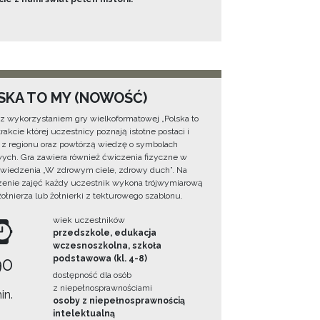
SKA TO MY (NOWOŚĆ)
 z wykorzystaniem gry wielkoformatowej „Polska to
rakcie której uczestnicy poznają istotne postaci i
 z regionu oraz powtórzą wiedzę o symbolach
ych. Gra zawiera również ćwiczenia fizyczne w
wiedzenia „W zdrowym ciele, zdrowy duch”. Na
enie zajęć każdy uczestnik wykona trójwymiarową
żołnierza lub żołnierki z tekturowego szablonu.
wiek uczestników
przedszkole, edukacja
wczesnoszkolna, szkoła
90
podstawowa (kl. 4-8)
dostępność dla osób
z niepełnosprawnościami
in.
osoby z niepełnosprawnością
intelektualną