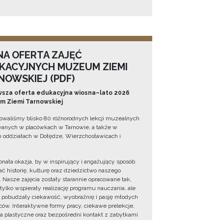
NA OFERTA ZAJĘĆ
KACYJNYCH MUZEUM ZIEMI
NOWSKIEJ (PDF)
sza oferta edukacyjna wiosna–lato 2026
 Ziemi Tarnowskiej
owaliśmy blisko 80 różnorodnych lekcji muzealnych
wanych w placówkach w Tarnowie, a także w
 oddziałach w Dołędze, Wierzchosławicach i
onała okazja, by w inspirujący i angażujący sposób
ć historię, kulturę oraz dziedzictwo naszego
. Nasze zajęcia zostały starannie opracowane tak,
 tylko wspierały realizację programu nauczania, ale
 pobudzały ciekawość, wyobraźnię i pasję młodych
ów. Interaktywne formy pracy, ciekawe prelekcje,
ia plastyczne oraz bezpośredni kontakt z zabytkami