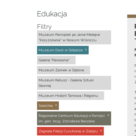
Edukacja
Filtry
Muzeum Pamiątek po Janie Matejce
"Koryznówka" w Nowym Wiśniczu
Muzeum Dwór w Dołędze
Galeria "Panorama"
Muzeum Zamek w Dębnie
Muzeum Ratusz - Galeria Sztuki
Dawnej
Muzeum Historii Tarnowa i Regionu
Siedziba
Regionalne Centrum Edukacji o Pamięci
im. gen. bryg. Zdzisława Baszaka
Zagroda Felicji Curyłowej w Zalipiu