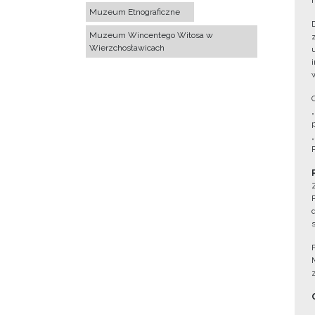
Muzeum Etnograficzne
Muzeum Wincentego Witosa w
Wierzchosławicach