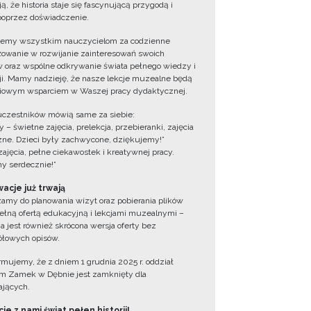
ą, że historia staje się fascynującą przygodą i
oprzez doświadczenie.
jemy wszystkim nauczycielom za codzienne
owanie w rozwijanie zainteresowań swoich
 oraz wspólne odkrywanie świata pełnego wiedzy i
cji. Mamy nadzieję, że nasze lekcje muzealne będą
iowym wsparciem w Waszej pracy dydaktycznej.
uczestników mówią same za siebie:
 – świetne zajęcia, prelekcja, przebieranki, zajęcia
zne. Dzieci były zachwycone, dziękujemy!”
zajęcia, pełne ciekawostek i kreatywnej pracy.
y serdecznie!”
acje już trwają
amy do planowania wizyt oraz pobierania plików
ełną ofertą edukacyjną i lekcjami muzealnymi –
a jest również skrócona wersja oferty bez
łowych opisów.
ormujemy, że z dniem 1 grudnia 2025 r. oddział
 Zamek w Dębnie jest zamknięty dla
jących.
ie z nami świat pełen historii!