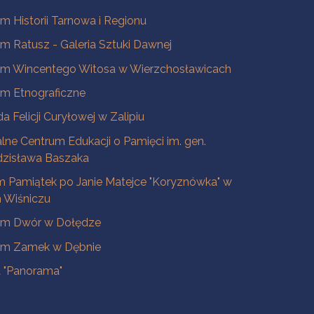
 Historii Tarnowa i Regionu
 Ratusz - Galeria Sztuki Dawnej
m Wincentego Witosa w Wierzchosławicach
m Etnograficzne
a Felicji Curyłowej w Zalipiu
lne Centrum Edukacji o Pamięci im. gen.
dzisława Baszaka
 Pamiątek po Janie Matejce "Koryznówka" w
Wiśniczu
m Dwór w Dołędze
m Zamek w Dębnie
a "Panorama"