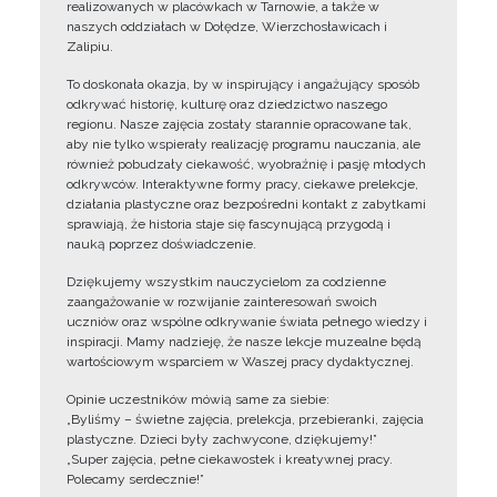
realizowanych w placówkach w Tarnowie, a także w
naszych oddziałach w Dołędze, Wierzchosławicach i
Zalipiu.
To doskonała okazja, by w inspirujący i angażujący sposób
odkrywać historię, kulturę oraz dziedzictwo naszego
regionu. Nasze zajęcia zostały starannie opracowane tak,
aby nie tylko wspierały realizację programu nauczania, ale
również pobudzały ciekawość, wyobraźnię i pasję młodych
odkrywców. Interaktywne formy pracy, ciekawe prelekcje,
działania plastyczne oraz bezpośredni kontakt z zabytkami
sprawiają, że historia staje się fascynującą przygodą i
nauką poprzez doświadczenie.
Dziękujemy wszystkim nauczycielom za codzienne
zaangażowanie w rozwijanie zainteresowań swoich
uczniów oraz wspólne odkrywanie świata pełnego wiedzy i
inspiracji. Mamy nadzieję, że nasze lekcje muzealne będą
wartościowym wsparciem w Waszej pracy dydaktycznej.
Opinie uczestników mówią same za siebie:
„Byliśmy – świetne zajęcia, prelekcja, przebieranki, zajęcia
plastyczne. Dzieci były zachwycone, dziękujemy!”
„Super zajęcia, pełne ciekawostek i kreatywnej pracy.
Polecamy serdecznie!”