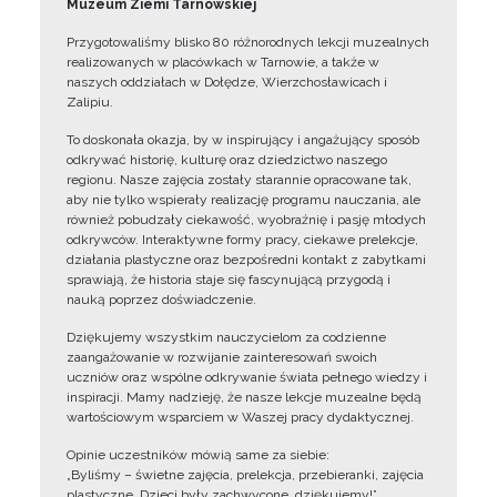
Muzeum Ziemi Tarnowskiej
Przygotowaliśmy blisko 80 różnorodnych lekcji muzealnych
realizowanych w placówkach w Tarnowie, a także w
naszych oddziałach w Dołędze, Wierzchosławicach i
Zalipiu.
To doskonała okazja, by w inspirujący i angażujący sposób
odkrywać historię, kulturę oraz dziedzictwo naszego
regionu. Nasze zajęcia zostały starannie opracowane tak,
aby nie tylko wspierały realizację programu nauczania, ale
również pobudzały ciekawość, wyobraźnię i pasję młodych
odkrywców. Interaktywne formy pracy, ciekawe prelekcje,
działania plastyczne oraz bezpośredni kontakt z zabytkami
sprawiają, że historia staje się fascynującą przygodą i
nauką poprzez doświadczenie.
Dziękujemy wszystkim nauczycielom za codzienne
zaangażowanie w rozwijanie zainteresowań swoich
uczniów oraz wspólne odkrywanie świata pełnego wiedzy i
inspiracji. Mamy nadzieję, że nasze lekcje muzealne będą
wartościowym wsparciem w Waszej pracy dydaktycznej.
Opinie uczestników mówią same za siebie:
„Byliśmy – świetne zajęcia, prelekcja, przebieranki, zajęcia
plastyczne. Dzieci były zachwycone, dziękujemy!”