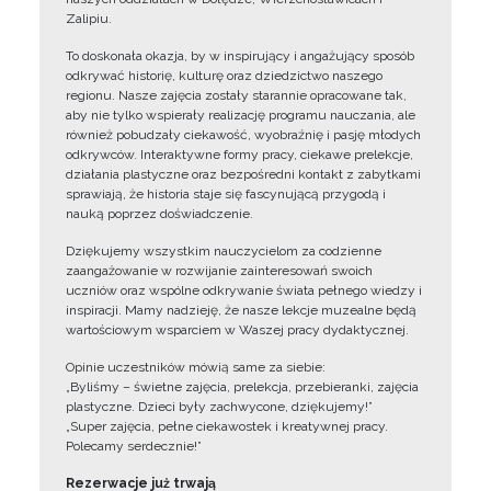
Zalipiu.
To doskonała okazja, by w inspirujący i angażujący sposób
odkrywać historię, kulturę oraz dziedzictwo naszego
regionu. Nasze zajęcia zostały starannie opracowane tak,
aby nie tylko wspierały realizację programu nauczania, ale
również pobudzały ciekawość, wyobraźnię i pasję młodych
odkrywców. Interaktywne formy pracy, ciekawe prelekcje,
działania plastyczne oraz bezpośredni kontakt z zabytkami
sprawiają, że historia staje się fascynującą przygodą i
nauką poprzez doświadczenie.
Dziękujemy wszystkim nauczycielom za codzienne
zaangażowanie w rozwijanie zainteresowań swoich
uczniów oraz wspólne odkrywanie świata pełnego wiedzy i
inspiracji. Mamy nadzieję, że nasze lekcje muzealne będą
wartościowym wsparciem w Waszej pracy dydaktycznej.
Opinie uczestników mówią same za siebie:
„Byliśmy – świetne zajęcia, prelekcja, przebieranki, zajęcia
plastyczne. Dzieci były zachwycone, dziękujemy!”
„Super zajęcia, pełne ciekawostek i kreatywnej pracy.
Polecamy serdecznie!”
Rezerwacje już trwają