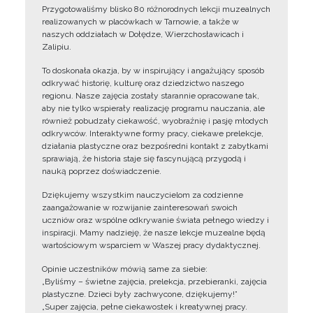
Przygotowaliśmy blisko 80 różnorodnych lekcji muzealnych
realizowanych w placówkach w Tarnowie, a także w
naszych oddziałach w Dołędze, Wierzchosławicach i
Zalipiu.
To doskonała okazja, by w inspirujący i angażujący sposób
odkrywać historię, kulturę oraz dziedzictwo naszego
regionu. Nasze zajęcia zostały starannie opracowane tak,
aby nie tylko wspierały realizację programu nauczania, ale
również pobudzały ciekawość, wyobraźnię i pasję młodych
odkrywców. Interaktywne formy pracy, ciekawe prelekcje,
działania plastyczne oraz bezpośredni kontakt z zabytkami
sprawiają, że historia staje się fascynującą przygodą i
nauką poprzez doświadczenie.
Dziękujemy wszystkim nauczycielom za codzienne
zaangażowanie w rozwijanie zainteresowań swoich
uczniów oraz wspólne odkrywanie świata pełnego wiedzy i
inspiracji. Mamy nadzieję, że nasze lekcje muzealne będą
wartościowym wsparciem w Waszej pracy dydaktycznej.
Opinie uczestników mówią same za siebie:
„Byliśmy – świetne zajęcia, prelekcja, przebieranki, zajęcia
plastyczne. Dzieci były zachwycone, dziękujemy!”
„Super zajęcia, pełne ciekawostek i kreatywnej pracy.