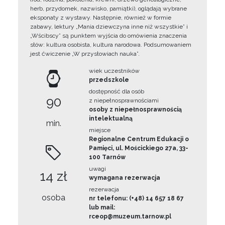
herb, przydomek, nazwisko, pamiątki), oglądają wybrane
eksponaty z wystawy. Następnie, również w formie
zabawy, lektury „Mania dziewczyna inne niż wszystkie” i
„Wścibscy” są punktem wyjścia do omówienia znaczenia
słów: kultura osobista, kultura narodowa. Podsumowaniem
jest ćwiczenie „W przysłowiach nauka”.
wiek uczestników
przedszkole
dostępność dla osób
90
z niepełnosprawnościami
osoby z niepełnosprawnością
intelektualną
min.
miejsce
Regionalne Centrum Edukacji o
Pamięci, ul. Mościckiego 27a, 33-
100 Tarnów
uwagi
14 zł
wymagana rezerwacja
rezerwacja
osoba
nr telefonu: (+48) 14 657 18 67
lub mail:
rceop@muzeum.tarnow.pl