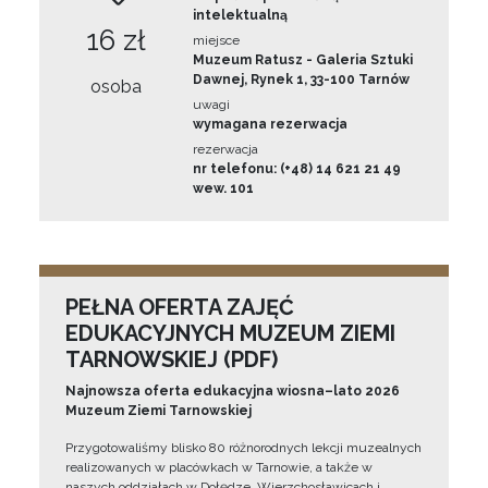
intelektualną
16 zł
miejsce
Muzeum Ratusz - Galeria Sztuki
Dawnej, Rynek 1, 33-100 Tarnów
osoba
uwagi
wymagana rezerwacja
rezerwacja
nr telefonu: (+48) 14 621 21 49
wew. 101
PEŁNA OFERTA ZAJĘĆ
EDUKACYJNYCH MUZEUM ZIEMI
TARNOWSKIEJ (PDF)
Najnowsza oferta edukacyjna wiosna–lato 2026
Muzeum Ziemi Tarnowskiej
Przygotowaliśmy blisko 80 różnorodnych lekcji muzealnych
realizowanych w placówkach w Tarnowie, a także w
naszych oddziałach w Dołędze, Wierzchosławicach i