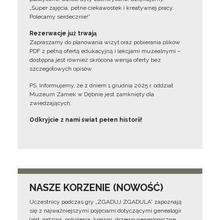
„Super zajęcia, pełne ciekawostek i kreatywnej pracy.
Polecamy serdecznie!”
Rezerwacje już trwają
Zapraszamy do planowania wizyt oraz pobierania plików
PDF z pełną ofertą edukacyjną i lekcjami muzealnymi –
dostępna jest również skrócona wersja oferty bez
szczegółowych opisów.
PS. Informujemy, że z dniem 1 grudnia 2025 r. oddział
Muzeum Zamek w Dębnie jest zamknięty dla
zwiedzających.
Odkryjcie z nami świat pełen historii!
NASZE KORZENIE (NOWOŚĆ)
Uczestnicy podczas gry „ZGADUJ ZGADULA” zapoznają
się z najważniejszymi pojęciami dotyczącymi genealogii
(ród, rodzina, pokolenia, krewni, drzewo genealogiczne,