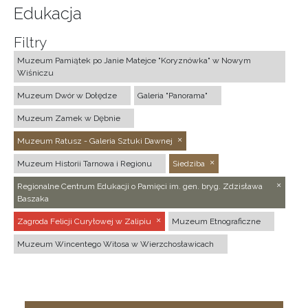
Edukacja
Filtry
Muzeum Pamiątek po Janie Matejce "Koryznówka" w Nowym
Wiśniczu
Muzeum Dwór w Dołędze
Galeria "Panorama"
Muzeum Zamek w Dębnie
Muzeum Ratusz - Galeria Sztuki Dawnej
Muzeum Historii Tarnowa i Regionu
Siedziba
Regionalne Centrum Edukacji o Pamięci im. gen. bryg. Zdzisława
Baszaka
Zagroda Felicji Curyłowej w Zalipiu
Muzeum Etnograficzne
Muzeum Wincentego Witosa w Wierzchosławicach