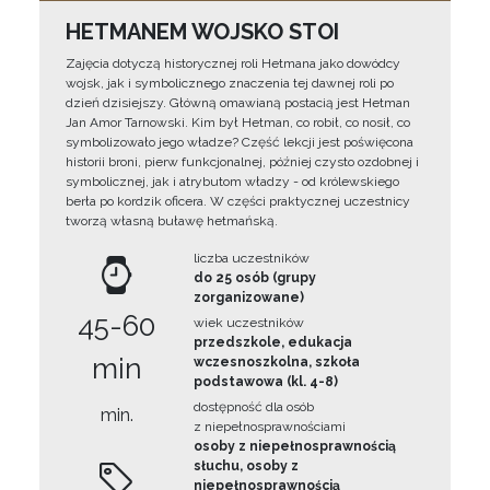
HETMANEM WOJSKO STOI
Zajęcia dotyczą historycznej roli Hetmana jako dowódcy
wojsk, jak i symbolicznego znaczenia tej dawnej roli po
dzień dzisiejszy. Główną omawianą postacią jest Hetman
Jan Amor Tarnowski. Kim był Hetman, co robił, co nosił, co
symbolizowało jego władze? Część lekcji jest poświęcona
historii broni, pierw funkcjonalnej, później czysto ozdobnej i
symbolicznej, jak i atrybutom władzy - od królewskiego
berła po kordzik oficera. W części praktycznej uczestnicy
tworzą własną buławę hetmańską.
liczba uczestników
do 25 osób (grupy
zorganizowane)
45-60
wiek uczestników
przedszkole, edukacja
min
wczesnoszkolna, szkoła
podstawowa (kl. 4-8)
dostępność dla osób
min.
z niepełnosprawnościami
osoby z niepełnosprawnością
słuchu, osoby z
niepełnosprawnością