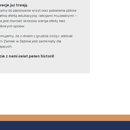
acje już trwają
amy do planowania wizyt oraz pobierania plików
ełną ofertą edukacyjną i lekcjami muzealnymi –
a jest również skrócona wersja oferty bez
łowych opisów.
ormujemy, że z dniem 1 grudnia 2025 r. oddział
 Zamek w Dębnie jest zamknięty dla
jących.
ie z nami świat pełen historii!