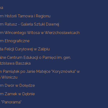
ba
 Historii Tarnowa i Regionu
 Ratusz - Galeria Sztuki Dawnej
m Wincentego Witosa w Wierzchosławicach
m Etnograficzne
a Felicji Curyłowej w Zalipiu
lne Centrum Edukacji o Pamięci im. gen.
dzisława Baszaka
 Pamiątek po Janie Matejce "Koryznówka" w
Wiśniczu
m Dwór w Dołędze
m Zamek w Dębnie
a "Panorama"