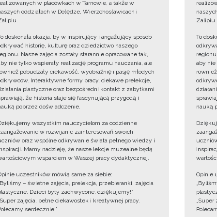
realizowanych w placówkach w Tarnowie, a także w
realizo
naszych oddziałach w Dołędze, Wierzchosławicach i
naszych
Zalipiu.
Zalipiu.
To doskonała okazja, by w inspirujący i angażujący sposób
To dosk
odkrywać historię, kulturę oraz dziedzictwo naszego
odkrywa
regionu. Nasze zajęcia zostały starannie opracowane tak,
regionu
aby nie tylko wspierały realizację programu nauczania, ale
aby nie
również pobudzały ciekawość, wyobraźnię i pasję młodych
również
odkrywców. Interaktywne formy pracy, ciekawe prelekcje,
odkrywc
działania plastyczne oraz bezpośredni kontakt z zabytkami
działan
sprawiają, że historia staje się fascynującą przygodą i
sprawiaj
nauką poprzez doświadczenie.
nauką p
Dziękujemy wszystkim nauczycielom za codzienne
Dzięku
zaangażowanie w rozwijanie zainteresowań swoich
zaangaż
uczniów oraz wspólne odkrywanie świata pełnego wiedzy i
uczniów
inspiracji. Mamy nadzieję, że nasze lekcje muzealne będą
inspira
wartościowym wsparciem w Waszej pracy dydaktycznej.
wartośc
Opinie uczestników mówią same za siebie:
Opinie 
„Byliśmy – świetne zajęcia, prelekcja, przebieranki, zajęcia
„Byliśmy
plastyczne. Dzieci były zachwycone, dziękujemy!”
plastyc
„Super zajęcia, pełne ciekawostek i kreatywnej pracy.
„Super 
Polecamy serdecznie!”
Polecam