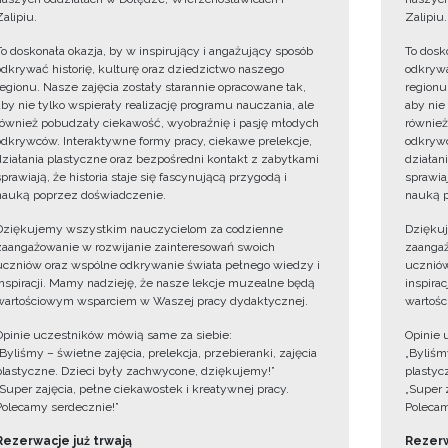
Zalipiu.
Zalipiu.
To doskonała okazja, by w inspirujący i angażujący sposób
To dosk
odkrywać historię, kulturę oraz dziedzictwo naszego
odkrywa
regionu. Nasze zajęcia zostały starannie opracowane tak,
regionu
aby nie tylko wspierały realizację programu nauczania, ale
aby nie
również pobudzały ciekawość, wyobraźnię i pasję młodych
również
odkrywców. Interaktywne formy pracy, ciekawe prelekcje,
odkrywc
działania plastyczne oraz bezpośredni kontakt z zabytkami
działan
sprawiają, że historia staje się fascynującą przygodą i
sprawiaj
nauką poprzez doświadczenie.
nauką p
Dziękujemy wszystkim nauczycielom za codzienne
Dzięku
zaangażowanie w rozwijanie zainteresowań swoich
zaangaż
uczniów oraz wspólne odkrywanie świata pełnego wiedzy i
uczniów
inspiracji. Mamy nadzieję, że nasze lekcje muzealne będą
inspira
wartościowym wsparciem w Waszej pracy dydaktycznej.
wartośc
Opinie uczestników mówią same za siebie:
Opinie 
„Byliśmy – świetne zajęcia, prelekcja, przebieranki, zajęcia
„Byliśmy
plastyczne. Dzieci były zachwycone, dziękujemy!”
plastyc
„Super zajęcia, pełne ciekawostek i kreatywnej pracy.
„Super 
Polecamy serdecznie!”
Polecam
Rezerwacje już trwają
Rezerw