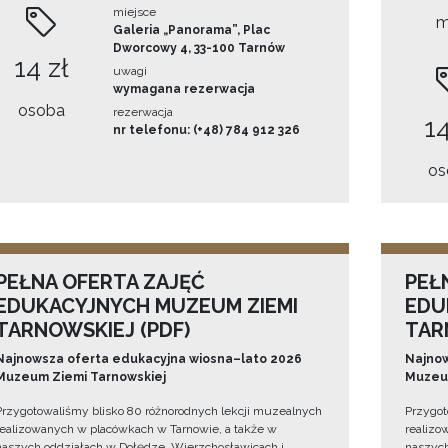
miejsce
m
Galeria „Panorama”, Plac
Dworcowy 4, 33-100 Tarnów
14 zł
uwagi
wymagana rezerwacja
osoba
rezerwacja
14
nr telefonu: (+48) 784 912 326
os
PEŁNA OFERTA ZAJĘĆ
PEŁ
EDUKACYJNYCH MUZEUM ZIEMI
EDU
TARNOWSKIEJ (PDF)
TAR
Najnowsza oferta edukacyjna wiosna–lato 2026
Najnow
Muzeum Ziemi Tarnowskiej
Muzeum
Przygotowaliśmy blisko 80 różnorodnych lekcji muzealnych
Przygot
realizowanych w placówkach w Tarnowie, a także w
realizo
naszych oddziałach w Dołędze, Wierzchosławicach i
naszych