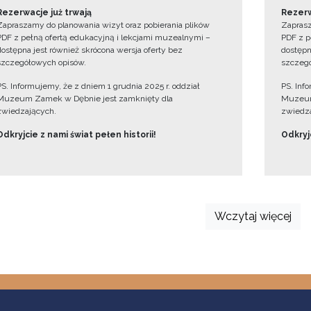
Rezerwacje już trwają
Rezerw
Zapraszamy do planowania wizyt oraz pobierania plików
Zaprasz
PDF z pełną ofertą edukacyjną i lekcjami muzealnymi –
PDF z p
dostępna jest również skrócona wersja oferty bez
dostępn
szczegółowych opisów.
szczegó
PS. Informujemy, że z dniem 1 grudnia 2025 r. oddział
PS. Inf
Muzeum Zamek w Dębnie jest zamknięty dla
Muzeum
zwiedzających.
zwiedza
Odkryjcie z nami świat pełen historii!
Odkryjc
Wczytaj więcej