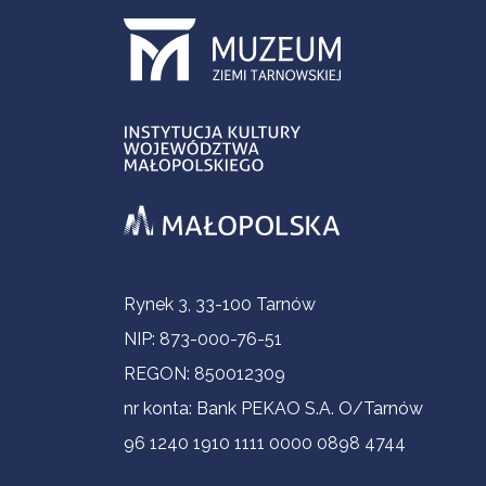
Informacje kontaktowe
Rynek 3, 33-100 Tarnów
NIP: 873-000-76-51
REGON: 850012309
nr konta: Bank PEKAO S.A. O/Tarnów
96 1240 1910 1111 0000 0898 4744