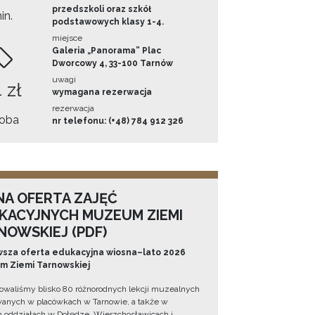
przedszkoli oraz szkół
in.
podstawowych klasy 1-4.
miejsce
Galeria „Panorama” Plac
Dworcowy 4, 33-100 Tarnów
uwagi
 zł
wymagana rezerwacja
rezerwacja
oba
nr telefonu: (+48) 784 912 326
NA OFERTA ZAJĘĆ
KACYJNYCH MUZEUM ZIEMI
NOWSKIEJ (PDF)
sza oferta edukacyjna wiosna–lato 2026
 Ziemi Tarnowskiej
owaliśmy blisko 80 różnorodnych lekcji muzealnych
wanych w placówkach w Tarnowie, a także w
 oddziałach w Dołędze, Wierzchosławicach i