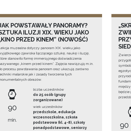
JAK POWSTAWAŁY PANORAMY?
„SKR
SZTUKA ILUZJI XIX. WIEKU JAKO
ZWI
„KINO PRZED KINEM” (NOWOŚĆ)
PRZ
SIE
Lekcja muzealna dotyczy panoram XIX. wieku jako
wyjątkowego zjawiska łączącego sztukę, naukę i iluzję,
Zwierzę
które stanowiło formę immersyjnego doświadczenia
przygo
nazywanego „kinem przed kinem”. Zajęcia nawiązują m.in.
symboli
do procesu powstawania panoram oraz ukazują zarówno
egzotyc
techniki malarskie jak i zasady tworzenia tych
przyrod
monumentalnych obrazów.
fundame
między 
liczba uczestników
będzie
do 25 osób (grupy
przedst
zorganizowane)
90
wiek uczestników
przedszkole, edukacja
wczesnoszkolna, szkoła
min.
podstawowa (kl. 4-8), szkoły
90
ponadpodstawowe, seniorzy