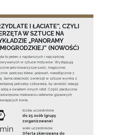
ZYDLATE I ŁACIATE”, CZYLI
ERZĘTA W SZTUCE NA
YKŁADZIE „PANORAMY
DMIOGRODZKIEJ” (NOWOŚĆ)
ta to jeden z najstarszych i najczęściej
towywanych w sztuce motywów. Występują
cznie jako towarzysze ludzi, magicznie,
znie, podczas bitew, polowań, nieodłącznie z
ą. Sama obecność zwierząt w sztuce wynika z
ntalnej potrzeby człowieka, by określić relację
sobą a światem innych istot. Część plastyczna
 poświęcona malowaniu odlewów gipsowych
awiających konia.
liczba uczestników
do 25 osób (grupy
zorganizowane)
 min
wiek uczestników
Oferta skierowana do