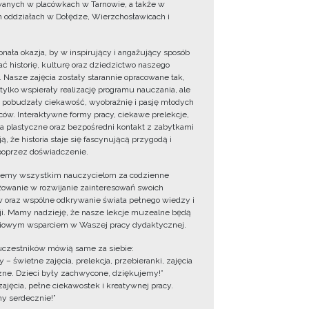
wanych w placówkach w Tarnowie, a także w
 oddziałach w Dołędze, Wierzchosławicach i
onała okazja, by w inspirujący i angażujący sposób
ć historię, kulturę oraz dziedzictwo naszego
. Nasze zajęcia zostały starannie opracowane tak,
 tylko wspierały realizację programu nauczania, ale
 pobudzały ciekawość, wyobraźnię i pasję młodych
ów. Interaktywne formy pracy, ciekawe prelekcje,
ia plastyczne oraz bezpośredni kontakt z zabytkami
ą, że historia staje się fascynującą przygodą i
oprzez doświadczenie.
jemy wszystkim nauczycielom za codzienne
owanie w rozwijanie zainteresowań swoich
 oraz wspólne odkrywanie świata pełnego wiedzy i
cji. Mamy nadzieję, że nasze lekcje muzealne będą
iowym wsparciem w Waszej pracy dydaktycznej.
uczestników mówią same za siebie:
 – świetne zajęcia, prelekcja, przebieranki, zajęcia
zne. Dzieci były zachwycone, dziękujemy!”
zajęcia, pełne ciekawostek i kreatywnej pracy.
y serdecznie!”