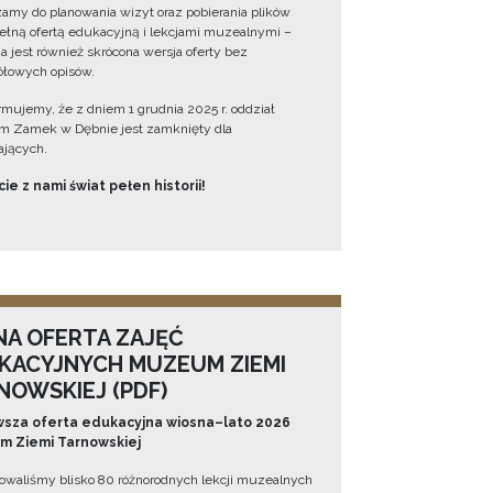
amy do planowania wizyt oraz pobierania plików
ełną ofertą edukacyjną i lekcjami muzealnymi –
a jest również skrócona wersja oferty bez
łowych opisów.
ormujemy, że z dniem 1 grudnia 2025 r. oddział
 Zamek w Dębnie jest zamknięty dla
jących.
ie z nami świat pełen historii!
NA OFERTA ZAJĘĆ
KACYJNYCH MUZEUM ZIEMI
NOWSKIEJ (PDF)
sza oferta edukacyjna wiosna–lato 2026
 Ziemi Tarnowskiej
owaliśmy blisko 80 różnorodnych lekcji muzealnych