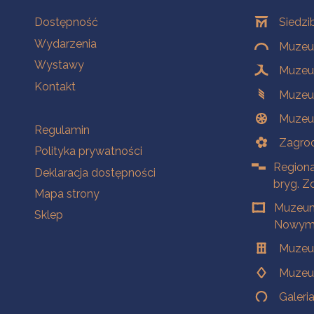
Na skróty
Oddziały
Dostępność
Siedzi
Wydarzenia
Muzeum
Wystawy
Muzeum
Kontakt
Muzeu
Muzeu
Na skróty
Regulamin
Zagrod
Polityka prywatności
Regiona
Deklaracja dostępności
bryg. Z
Mapa strony
Muzeum
Sklep
Nowym 
Muzeu
Muzeu
Galeri