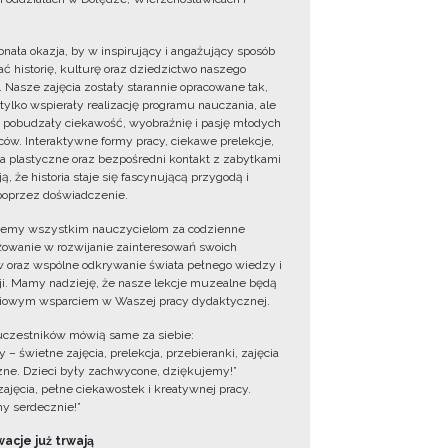
onała okazja, by w inspirujący i angażujący sposób
ć historię, kulturę oraz dziedzictwo naszego
. Nasze zajęcia zostały starannie opracowane tak,
 tylko wspierały realizację programu nauczania, ale
 pobudzały ciekawość, wyobraźnię i pasję młodych
ów. Interaktywne formy pracy, ciekawe prelekcje,
ia plastyczne oraz bezpośredni kontakt z zabytkami
ą, że historia staje się fascynującą przygodą i
oprzez doświadczenie.
jemy wszystkim nauczycielom za codzienne
owanie w rozwijanie zainteresowań swoich
 oraz wspólne odkrywanie świata pełnego wiedzy i
cji. Mamy nadzieję, że nasze lekcje muzealne będą
iowym wsparciem w Waszej pracy dydaktycznej.
uczestników mówią same za siebie:
 – świetne zajęcia, prelekcja, przebieranki, zajęcia
zne. Dzieci były zachwycone, dziękujemy!”
zajęcia, pełne ciekawostek i kreatywnej pracy.
y serdecznie!”
acje już trwają