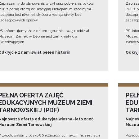
Zapraszamy do planowania wizyt oraz pobierania plików
Zaprasz
PDF z pełną ofertą edukacyjną i lekcjami muzealnymi –
PDF z p
dostępna jest również skrócona wersja oferty bez
dostępn
szczegółowych opisów.
szczegó
PS. Informujemy, że z dniem 1 grudnia 2025 r. oddział
PS. Inf
Muzeum Zamek w Dębnie jest zamknięty dla
Muzeum
zwiedzających.
zwiedza
Odkryjcie z nami świat pełen historii!
Odkryjc
PEŁNA OFERTA ZAJĘĆ
PEŁ
EDUKACYJNYCH MUZEUM ZIEMI
EDU
TARNOWSKIEJ (PDF)
TAR
Najnowsza oferta edukacyjna wiosna–lato 2026
Najnow
Muzeum Ziemi Tarnowskiej
Muzeum
Przygotowaliśmy blisko 80 różnorodnych lekcji muzealnych
Przygot