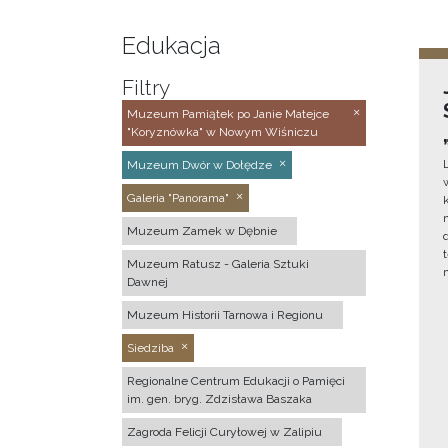
Edukacja
Filtry
Muzeum Pamiątek po Janie Matejce
"Koryznówka" w Nowym Wiśniczu
Muzeum Dwór w Dołędze
Galeria "Panorama"
Muzeum Zamek w Dębnie
Muzeum Ratusz - Galeria Sztuki
Dawnej
Muzeum Historii Tarnowa i Regionu
Siedziba
Regionalne Centrum Edukacji o Pamięci
im. gen. bryg. Zdzisława Baszaka
Zagroda Felicji Curyłowej w Zalipiu