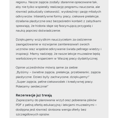
regionu. Nasze zajęcia zostały starannie opracowane tak,
aby nie tylko wspierały realizację programu nauczania, ale
również pobudzały ciekawość, wyobraźnię i pasję młodych
odkrywców. Interaktywne formy pracy, ciekawe prelekcje,
działania plastyczne oraz bezpośredni kontakt z zabytkami
sprawiają, że historia staje się fascynującą przygodą i
nauką poprzez doświadczenie.
Dziękujemy wszystkim nauczycielom za codzienne
zaangażowanie w rozwijanie zainteresowań swoich
uczniów oraz wspólne odkrywanie świata pełnego wiedzy i
inspiracji. Mamy nadzieję, że nasze lekcje muzealne będą
wartościowym wsparciem w Waszej pracy dydaktycznej.
Opinie uczestników mówią same za siebie:
„Byliśmy – świetne zajęcia, prelekcja, przebieranki, zajęcia
plastyczne. Dzieci były zachwycone, dziękujemy!”
„Super zajęcia, pełne ciekawostek i kreatywnej pracy.
Polecamy serdecznie!”
Rezerwacje już trwają
Zapraszamy do planowania wizyt oraz pobierania plików
PDF z pełną ofertą edukacyjną i lekcjami muzealnymi –
dostępna jest również skrócona wersja oferty bez
szczegółowych opisów.