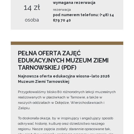
wymagana rezerwacja
14 zł
rezerwacja
pod numerem telefonu: (+48) 14
osoba
679 70 40
PEŁNA OFERTA ZAJĘĆ
EDUKACYJNYCH MUZEUM ZIEMI
TARNOWSKIEJ (PDF)
Najnowsza oferta edukacyjna wiosna–lato 2026
Muzeum Ziemi Tarnowskiej
Przygotowaliśmy blisko 80 różnorodnych lekcji muzealnych
realizowanych w placówkach w Tarnowie, a także w
naszych oddziałach w Dołędze, Wierzchosławicach i
Zalipiu.
To doskonała okazja, by w inspirujący i angażujący sposób
odkrywać historię, kulturę oraz dziedzictwo naszego
regionu. Nasze zajęcia zostały starannie opracowane tak,