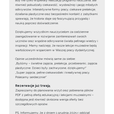
aby nie tylko wspierały realizację programu nauczania, ale
również pobudzały ciekawość, wyobraźnię i pasję młodych
odkrywców. Interaktywne formy pracy, ciekawe prelekcje,
działania plastyczne oraz bezpośredni kontakt z zabytkami
sprawiają, że historia staje się fascynującą przygodą i
nauką poprzez doświadczenie.
Dziękujemy wszystkim nauczycielom za codzienne
zaangażowanie w rozwijanie zainteresowań swoich
uczniów oraz wspólne odkrywanie świata pełnego wiedzy i
inspiracji. Mamy nadzieję, że nasze lekcje muzealne będą
wartościowym wsparciem w Waszej pracy dydaktycznej.
Opinie uczestników mówią same za siebie:
„Byliśmy – świetne zajęcia, prelekcja, przebieranki, zajęcia
plastyczne. Dzieci były zachwycone, dziękujemy!”
„Super zajęcia, pełne ciekawostek i kreatywnej pracy.
Polecamy serdecznie!”
Rezerwacje już trwają
Zapraszamy do planowania wizyt oraz pobierania plików
PDF z pełną ofertą edukacyjną i lekcjami muzealnymi –
dostępna jest również skrócona wersja oferty bez
szczegółowych opisów.
PS. Informujemy, że z dniem 1 grudnia 2025 r. oddział