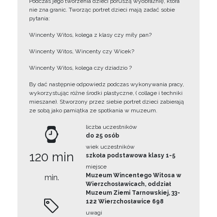
Podczas jego tworzenia dzieci poruszą wyobraźnię, która
nie zna granic. Tworząc portret dzieci mają zadać sobie
pytania:
Wincenty Witos, kolega z klasy czy miły pan?
Wincenty Witos, Wincenty czy Wicek?
Wincenty Witos, kolega czy dziadzio ?
By dać następnie odpowiedz podczas wykonywania pracy,
wykorzystując różne środki plastyczne, ( collage i techniki
mieszane). Stworzony przez siebie portret dzieci zabierają
ze sobą jako pamiątka ze spotkania w muzeum.
liczba uczestników
do 25 osób
wiek uczestników
120 min
szkoła podstawowa klasy 1-5
miejsce
Muzeum Wincentego Witosa w
min.
Wierzchosławicach, oddział
Muzeum Ziemi Tarnowskiej, 33-
122 Wierzchosławice 698
uwagi