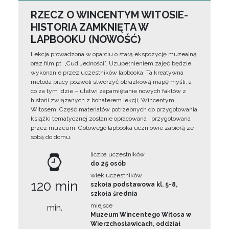
RZECZ O WINCENTYM WITOSIE-
HISTORIA ZAMKNIĘTA W
LAPBOOKU (NOWOŚĆ)
Lekcja prowadzona w oparciu o stałą ekspozycję muzealną
oraz film pt. „Cud Jedności”. Uzupełnieniem zajęć będzie
wykonanie przez uczestników lapbooka. Ta kreatywna
metoda pracy pozwoli stworzyć obrazkową mapę myśli, a
co za tym idzie – ułatwi zapamiętanie nowych faktów z
historii związanych z bohaterem lekcji, Wincentym
Witosem. Część materiałów potrzebnych do przygotowania
książki tematycznej zostanie opracowana i przygotowana
przez muzeum. Gotowego lapbooka uczniowie zabiorą ze
sobą do domu.
liczba uczestników
do 25 osób
wiek uczestników
120 min
szkoła podstawowa kl. 5-8,
szkoła średnia
miejsce
min.
Muzeum Wincentego Witosa w
Wierzchosławicach, oddział