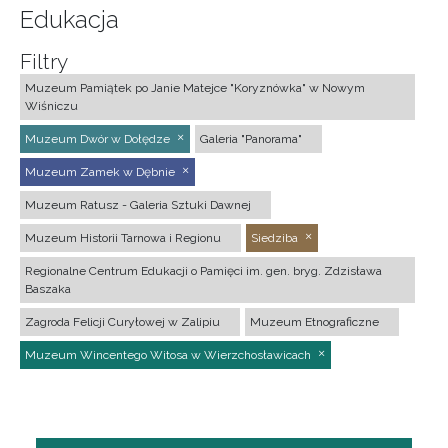
Edukacja
Filtry
Muzeum Pamiątek po Janie Matejce "Koryznówka" w Nowym
Wiśniczu
Muzeum Dwór w Dołędze
Galeria "Panorama"
Muzeum Zamek w Dębnie
Muzeum Ratusz - Galeria Sztuki Dawnej
Muzeum Historii Tarnowa i Regionu
Siedziba
Regionalne Centrum Edukacji o Pamięci im. gen. bryg. Zdzisława
Baszaka
Zagroda Felicji Curyłowej w Zalipiu
Muzeum Etnograficzne
Muzeum Wincentego Witosa w Wierzchosławicach