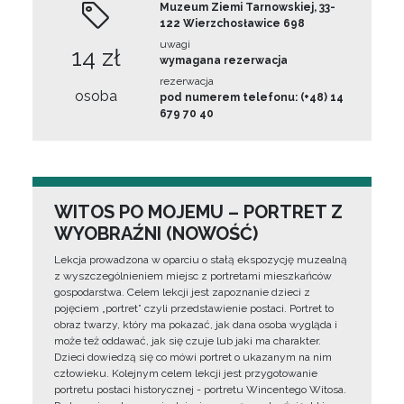
Muzeum Ziemi Tarnowskiej, 33-
122 Wierzchosławice 698
uwagi
14 zł
wymagana rezerwacja
rezerwacja
osoba
pod numerem telefonu: (+48) 14
679 70 40
WITOS PO MOJEMU – PORTRET Z
WYOBRAŹNI (NOWOŚĆ)
Lekcja prowadzona w oparciu o stałą ekspozycję muzealną
z wyszczególnieniem miejsc z portretami mieszkańców
gospodarstwa. Celem lekcji jest zapoznanie dzieci z
pojęciem „portret” czyli przedstawienie postaci. Portret to
obraz twarzy, który ma pokazać, jak dana osoba wygląda i
może też oddawać, jak się czuje lub jaki ma charakter.
Dzieci dowiedzą się co mówi portret o ukazanym na nim
człowieku. Kolejnym celem lekcji jest przygotowanie
portretu postaci historycznej - portretu Wincentego Witosa.