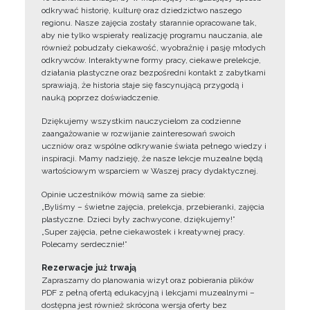
odkrywać historię, kulturę oraz dziedzictwo naszego
regionu. Nasze zajęcia zostały starannie opracowane tak,
aby nie tylko wspierały realizację programu nauczania, ale
również pobudzały ciekawość, wyobraźnię i pasję młodych
odkrywców. Interaktywne formy pracy, ciekawe prelekcje,
działania plastyczne oraz bezpośredni kontakt z zabytkami
sprawiają, że historia staje się fascynującą przygodą i
nauką poprzez doświadczenie.
Dziękujemy wszystkim nauczycielom za codzienne
zaangażowanie w rozwijanie zainteresowań swoich
uczniów oraz wspólne odkrywanie świata pełnego wiedzy i
inspiracji. Mamy nadzieję, że nasze lekcje muzealne będą
wartościowym wsparciem w Waszej pracy dydaktycznej.
Opinie uczestników mówią same za siebie:
„Byliśmy – świetne zajęcia, prelekcja, przebieranki, zajęcia
plastyczne. Dzieci były zachwycone, dziękujemy!”
„Super zajęcia, pełne ciekawostek i kreatywnej pracy.
Polecamy serdecznie!”
Rezerwacje już trwają
Zapraszamy do planowania wizyt oraz pobierania plików
PDF z pełną ofertą edukacyjną i lekcjami muzealnymi –
dostępna jest również skrócona wersja oferty bez