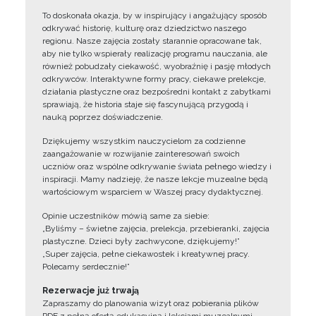
To doskonała okazja, by w inspirujący i angażujący sposób
odkrywać historię, kulturę oraz dziedzictwo naszego
regionu. Nasze zajęcia zostały starannie opracowane tak,
aby nie tylko wspierały realizację programu nauczania, ale
również pobudzały ciekawość, wyobraźnię i pasję młodych
odkrywców. Interaktywne formy pracy, ciekawe prelekcje,
działania plastyczne oraz bezpośredni kontakt z zabytkami
sprawiają, że historia staje się fascynującą przygodą i
nauką poprzez doświadczenie.
Dziękujemy wszystkim nauczycielom za codzienne
zaangażowanie w rozwijanie zainteresowań swoich
uczniów oraz wspólne odkrywanie świata pełnego wiedzy i
inspiracji. Mamy nadzieję, że nasze lekcje muzealne będą
wartościowym wsparciem w Waszej pracy dydaktycznej.
Opinie uczestników mówią same za siebie:
„Byliśmy – świetne zajęcia, prelekcja, przebieranki, zajęcia
plastyczne. Dzieci były zachwycone, dziękujemy!”
„Super zajęcia, pełne ciekawostek i kreatywnej pracy.
Polecamy serdecznie!”
Rezerwacje już trwają
Zapraszamy do planowania wizyt oraz pobierania plików