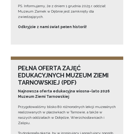
PS. Informujemy, że z dniem 1 grudnia 2025 r. oddział
Muzeum Zamek w Dębnie jest zamknięty dla
zwiedzających.
Odkryjcie z nami świat pełen historii!
PEŁNA OFERTA ZAJĘĆ
EDUKACYJNYCH MUZEUM ZIEMI
TARNOWSKIEJ (PDF)
Najnowsza oferta edukacyjna wiosna–lato 2026
Muzeum Ziemi Tarnowskiej
Przygotowaliśmy blisko 80 różnorodnych lekcji muzealnych
realizowanych w placówkach w Tarnowie, a także w
naszych oddziałach w Dołędze, Wierzchosławicach i
Zalipiu.
To doskonała okazja, by w inspirujący i angażujący sposób