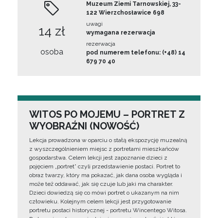
Muzeum Ziemi Tarnowskiej, 33-
122 Wierzchosławice 698
uwagi
14 zł
wymagana rezerwacja
rezerwacja
osoba
pod numerem telefonu: (+48) 14
679 70 40
WITOS PO MOJEMU – PORTRET Z
WYOBRAŹNI (NOWOŚĆ)
Lekcja prowadzona w oparciu o stałą ekspozycję muzealną
z wyszczególnieniem miejsc z portretami mieszkańców
gospodarstwa. Celem lekcji jest zapoznanie dzieci z
pojęciem „portret” czyli przedstawienie postaci. Portret to
obraz twarzy, który ma pokazać, jak dana osoba wygląda i
może też oddawać, jak się czuje lub jaki ma charakter.
Dzieci dowiedzą się co mówi portret o ukazanym na nim
człowieku. Kolejnym celem lekcji jest przygotowanie
portretu postaci historycznej - portretu Wincentego Witosa.