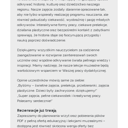
odkrywać historię, kulturę oraz dziedzictwo naszego
regionu. Nasze zajęcia zostały starannie opracowane tak,
aby nie tylko wspierały realizację programu nauczania, ale
również pobudzały ciekawość, wyobraźnię i pasję młodych
odkrywców. Interaktywne formy pracy, ciekawe prelekcje,
działania plastyczne oraz bezpośredni kontakt z zabytkami
sprawiają, że historia staje się fascynującą przygodą i
nauką poprzez doświadczenie.
Dziękujemy wszystkim nauczycielom za codzienne
zaangażowanie w rozwijanie zainteresowań swoich
uczniów oraz wspólne odkrywanie świata pełnego wiedzy i
inspiracji. Mamy nadzieję, że nasze lekcje muzealne będą
wartościowym wsparciem w Waszej pracy dydaktycznej.
Opinie uczestników mówią same za siebie:
„Byliśmy – świetne zajęcia, prelekcja, przebieranki, zajęcia
plastyczne. Dzieci były zachwycone, dziękujemy!”
„Super zajęcia, pełne ciekawostek i kreatywnej pracy.
Polecamy serdecznie!”
Rezerwacje już trwają
Zapraszamy do planowania wizyt oraz pobierania plików
PDF z pełną ofertą edukacyjną i lekcjami muzealnymi –
dostępna jest również skrócona wersja oferty bez