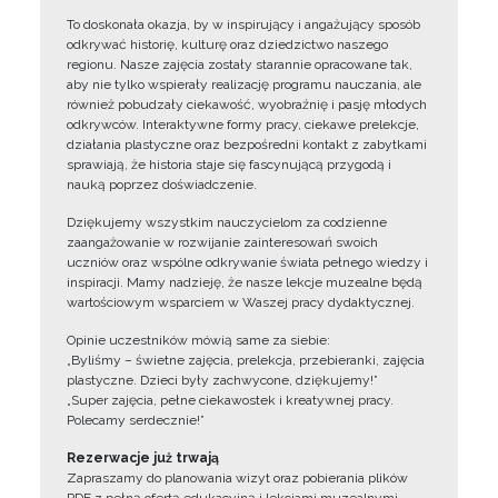
To doskonała okazja, by w inspirujący i angażujący sposób
odkrywać historię, kulturę oraz dziedzictwo naszego
regionu. Nasze zajęcia zostały starannie opracowane tak,
aby nie tylko wspierały realizację programu nauczania, ale
również pobudzały ciekawość, wyobraźnię i pasję młodych
odkrywców. Interaktywne formy pracy, ciekawe prelekcje,
działania plastyczne oraz bezpośredni kontakt z zabytkami
sprawiają, że historia staje się fascynującą przygodą i
nauką poprzez doświadczenie.
Dziękujemy wszystkim nauczycielom za codzienne
zaangażowanie w rozwijanie zainteresowań swoich
uczniów oraz wspólne odkrywanie świata pełnego wiedzy i
inspiracji. Mamy nadzieję, że nasze lekcje muzealne będą
wartościowym wsparciem w Waszej pracy dydaktycznej.
Opinie uczestników mówią same za siebie:
„Byliśmy – świetne zajęcia, prelekcja, przebieranki, zajęcia
plastyczne. Dzieci były zachwycone, dziękujemy!”
„Super zajęcia, pełne ciekawostek i kreatywnej pracy.
Polecamy serdecznie!”
Rezerwacje już trwają
Zapraszamy do planowania wizyt oraz pobierania plików