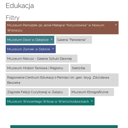
Edukacja
Filtry
Muzeum Pamiątek po Janie Matejce "Koryznówka" w Nowym
Wiśniczu
Muzeum Dwór w Dołędze
Galeria "Panorama"
Muzeum Zamek w Dębnie
Muzeum Ratusz - Galeria Sztuki Dawnej
Muzeum Historii Tarnowa i Regionu
Siedziba
Regionalne Centrum Edukacji o Pamięci im. gen. bryg. Zdzisława
Baszaka
Zagroda Felicji Curyłowej w Zalipiu
Muzeum Etnograficzne
Muzeum Wincentego Witosa w Wierzchosławicach