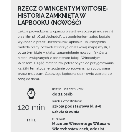
RZECZ O WINCENTYM WITOSIE-
HISTORIA ZAMKNIĘTA W
LAPBOOKU (NOWOŚĆ)
Lekcja prowadzona w oparciu o stałą ekspozycję muzealną
oraz film pt. „Cud Jedności”. Uzupełnieniem zajęć będzie
wykonanie przez uczestników lapbooka. Ta kreatywna
metoda pracy pozwoli stworzyć obrazkową mapę myśli, a
co za tym idzie – ułatwi zapamiętanie nowych faktów z
historii związanych z bohaterem lekcji, Wincentym
Witosem. Część materiałów potrzebnych do przygotowania
książki tematycznej zostanie opracowana i przygotowana
przez muzeum. Gotowego lapbooka uczniowie zabiorą ze
sobą do domu.
liczba uczestników
do 25 osób
wiek uczestników
120 min
szkoła podstawowa kl. 5-8,
szkoła średnia
miejsce
min.
Muzeum Wincentego Witosa w
Wierzchosławicach, oddział