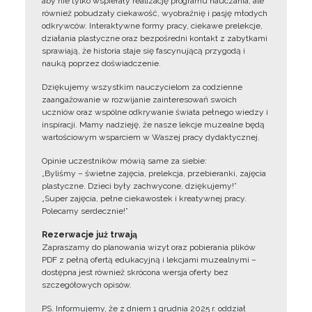
aby nie tylko wspierały realizację programu nauczania, ale
również pobudzały ciekawość, wyobraźnię i pasję młodych
odkrywców. Interaktywne formy pracy, ciekawe prelekcje,
działania plastyczne oraz bezpośredni kontakt z zabytkami
sprawiają, że historia staje się fascynującą przygodą i
nauką poprzez doświadczenie.
Dziękujemy wszystkim nauczycielom za codzienne
zaangażowanie w rozwijanie zainteresowań swoich
uczniów oraz wspólne odkrywanie świata pełnego wiedzy i
inspiracji. Mamy nadzieję, że nasze lekcje muzealne będą
wartościowym wsparciem w Waszej pracy dydaktycznej.
Opinie uczestników mówią same za siebie:
„Byliśmy – świetne zajęcia, prelekcja, przebieranki, zajęcia
plastyczne. Dzieci były zachwycone, dziękujemy!”
„Super zajęcia, pełne ciekawostek i kreatywnej pracy.
Polecamy serdecznie!”
Rezerwacje już trwają
Zapraszamy do planowania wizyt oraz pobierania plików
PDF z pełną ofertą edukacyjną i lekcjami muzealnymi –
dostępna jest również skrócona wersja oferty bez
szczegółowych opisów.
PS. Informujemy, że z dniem 1 grudnia 2025 r. oddział