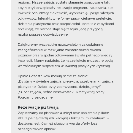
regionu. Nasze zajęcia zostały starannie opracowane tak,
aby nie tylko wspierały realizację programu nauczania, ale
również pobudzały ciekawość, wyobraźnię i pasję młodych
odkrywców. Interaktywne formy pracy, ciekawe prelekcje,
działania plastyczne oraz bezpośredni kontakt z zabytkami
sprawiają, że historia staje się fascynującą przygodą i
nauką poprzez doświadczenie.
Dziękujemy wszystkim nauczycielom za codzienne
zaangażowanie w rozwijanie zainteresowań swoich
uczniów oraz wspólne odkrywanie świata pełnego wiedzy i
inspiracji. Mamy nadzieję, że nasze lekcje muzealne będą
wartościowym wsparciem w Waszej pracy dydaktycznej.
Opinie uczestników mówią same za siebie:
„Byliśmy – świetne zajęcia, prelekcja, przebieranki, zajęcia
plastyczne. Dzieci były zachwycone, dziękujemy!”
„Super zajęcia, pełne ciekawostek i kreatywnej pracy.
Polecamy serdecznie!”
Rezerwacje już trwają
Zapraszamy do planowania wizyt oraz pobierania plików
PDF z pełną ofertą edukacyjną i lekcjami muzealnymi –
dostępna jest również skrócona wersja oferty bez
szczegółowych opisów.