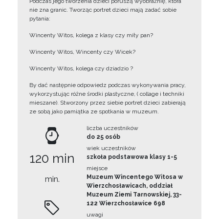
Podczas jego tworzenia dzieci poruszą wyobraźnię, która
nie zna granic. Tworząc portret dzieci mają zadać sobie
pytania:
Wincenty Witos, kolega z klasy czy miły pan?
Wincenty Witos, Wincenty czy Wicek?
Wincenty Witos, kolega czy dziadzio ?
By dać następnie odpowiedz podczas wykonywania pracy,
wykorzystując różne środki plastyczne, ( collage i techniki
mieszane). Stworzony przez siebie portret dzieci zabierają
ze sobą jako pamiątka ze spotkania w muzeum.
liczba uczestników
do 25 osób
wiek uczestników
120 min
szkoła podstawowa klasy 1-5
miejsce
Muzeum Wincentego Witosa w
min.
Wierzchosławicach, oddział
Muzeum Ziemi Tarnowskiej, 33-
122 Wierzchosławice 698
uwagi