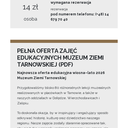
wymagana rezerwacja
14 zł
rezerwacja
pod numerem telefonu: (+48) 14
osoba
679 70 40
PEŁNA OFERTA ZAJĘĆ
EDUKACYJNYCH MUZEUM ZIEMI
TARNOWSKIEJ (PDF)
Najnowsza oferta edukacyjna wiosna–lato 2026
Muzeum Ziemi Tarnowskiej
Przygotowaliśmy blisko 80 różnorodnych lekcji muzealnych
realizowanych w placówkach w Tarnowie, a także w
naszych oddziałach w Dołędze, Wierzchosławicach i
Zalipiu.
To doskonała okazja, by w inspirujący i angażujący sposób
odkrywać historię, kulturę oraz dziedzictwo naszego
regionu. Nasze zajęcia zostały starannie opracowane tak,