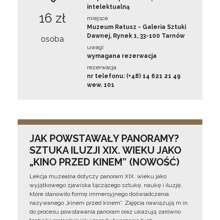
intelektualną
16 zł
miejsce
Muzeum Ratusz - Galeria Sztuki
Dawnej, Rynek 1, 33-100 Tarnów
osoba
uwagi
wymagana rezerwacja
rezerwacja
nr telefonu: (+48) 14 621 21 49
wew. 101
JAK POWSTAWAŁY PANORAMY?
SZTUKA ILUZJI XIX. WIEKU JAKO
„KINO PRZED KINEM” (NOWOŚĆ)
Lekcja muzealna dotyczy panoram XIX. wieku jako
wyjątkowego zjawiska łączącego sztukę, naukę i iluzję,
które stanowiło formę immersyjnego doświadczenia
nazywanego „kinem przed kinem”. Zajęcia nawiązują m.in.
do procesu powstawania panoram oraz ukazują zarówno