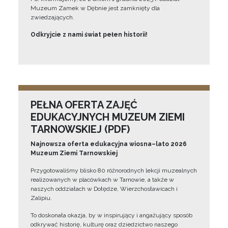
Muzeum Zamek w Dębnie jest zamknięty dla
zwiedzających.
Odkryjcie z nami świat pełen historii!
PEŁNA OFERTA ZAJĘĆ
EDUKACYJNYCH MUZEUM ZIEMI
TARNOWSKIEJ (PDF)
Najnowsza oferta edukacyjna wiosna–lato 2026
Muzeum Ziemi Tarnowskiej
Przygotowaliśmy blisko 80 różnorodnych lekcji muzealnych
realizowanych w placówkach w Tarnowie, a także w
naszych oddziałach w Dołędze, Wierzchosławicach i
Zalipiu.
To doskonała okazja, by w inspirujący i angażujący sposób
odkrywać historię, kulturę oraz dziedzictwo naszego