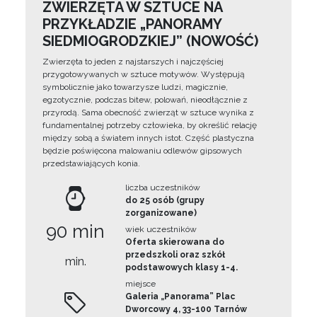
ZWIERZĘTA W SZTUCE NA
PRZYKŁADZIE „PANORAMY
SIEDMIOGRODZKIEJ” (NOWOŚĆ)
Zwierzęta to jeden z najstarszych i najczęściej
przygotowywanych w sztuce motywów. Występują
symbolicznie jako towarzysze ludzi, magicznie,
egzotycznie, podczas bitew, polowań, nieodłącznie z
przyrodą. Sama obecność zwierząt w sztuce wynika z
fundamentalnej potrzeby człowieka, by określić relację
między sobą a światem innych istot. Część plastyczna
będzie poświęcona malowaniu odlewów gipsowych
przedstawiających konia.
liczba uczestników
do 25 osób (grupy
zorganizowane)
90 min
wiek uczestników
Oferta skierowana do
przedszkoli oraz szkół
min.
podstawowych klasy 1-4.
miejsce
Galeria „Panorama” Plac
Dworcowy 4, 33-100 Tarnów