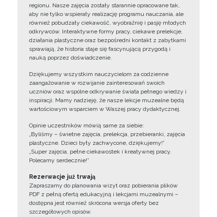
regionu. Nasze zajęcia zostały starannie opracowane tak,
aby nie tylko wspierały realizację programu nauczania, ale
również pobudzały ciekawość, wyobraźnię i pasję młodych
odkrywców. Interaktywne formy pracy, ciekawe prelekcje,
działania plastyczne oraz bezpośredni kontakt z zabytkami
sprawiają, że historia staje się fascynującą przygodą i
nauką poprzez doświadczenie.
Dziękujemy wszystkim nauczycielom za codzienne
zaangażowanie w rozwijanie zainteresowań swoich
uczniów oraz wspólne odkrywanie świata pełnego wiedzy i
inspiracji. Mamy nadzieję, że nasze lekcje muzealne będą
wartościowym wsparciem w Waszej pracy dydaktycznej.
Opinie uczestników mówią same za siebie:
„Byliśmy – świetne zajęcia, prelekcja, przebieranki, zajęcia
plastyczne. Dzieci były zachwycone, dziękujemy!”
„Super zajęcia, pełne ciekawostek i kreatywnej pracy.
Polecamy serdecznie!”
Rezerwacje już trwają
Zapraszamy do planowania wizyt oraz pobierania plików
PDF z pełną ofertą edukacyjną i lekcjami muzealnymi –
dostępna jest również skrócona wersja oferty bez
szczegółowych opisów.