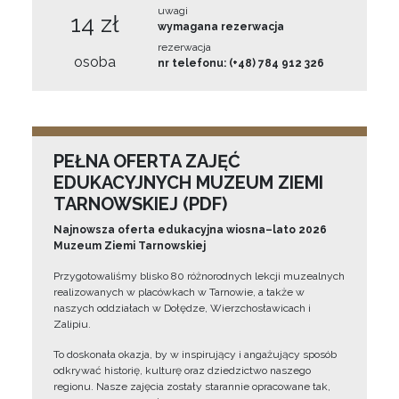
uwagi
14 zł
wymagana rezerwacja
rezerwacja
osoba
nr telefonu: (+48) 784 912 326
PEŁNA OFERTA ZAJĘĆ
EDUKACYJNYCH MUZEUM ZIEMI
TARNOWSKIEJ (PDF)
Najnowsza oferta edukacyjna wiosna–lato 2026
Muzeum Ziemi Tarnowskiej
Przygotowaliśmy blisko 80 różnorodnych lekcji muzealnych
realizowanych w placówkach w Tarnowie, a także w
naszych oddziałach w Dołędze, Wierzchosławicach i
Zalipiu.
To doskonała okazja, by w inspirujący i angażujący sposób
odkrywać historię, kulturę oraz dziedzictwo naszego
regionu. Nasze zajęcia zostały starannie opracowane tak,