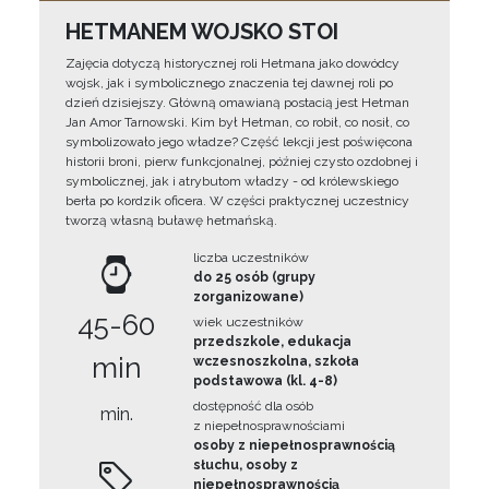
HETMANEM WOJSKO STOI
Zajęcia dotyczą historycznej roli Hetmana jako dowódcy
wojsk, jak i symbolicznego znaczenia tej dawnej roli po
dzień dzisiejszy. Główną omawianą postacią jest Hetman
Jan Amor Tarnowski. Kim był Hetman, co robił, co nosił, co
symbolizowało jego władze? Część lekcji jest poświęcona
historii broni, pierw funkcjonalnej, później czysto ozdobnej i
symbolicznej, jak i atrybutom władzy - od królewskiego
berła po kordzik oficera. W części praktycznej uczestnicy
tworzą własną buławę hetmańską.
liczba uczestników
do 25 osób (grupy
zorganizowane)
45-60
wiek uczestników
przedszkole, edukacja
min
wczesnoszkolna, szkoła
podstawowa (kl. 4-8)
dostępność dla osób
min.
z niepełnosprawnościami
osoby z niepełnosprawnością
słuchu, osoby z
niepełnosprawnością