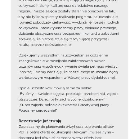
To doskonała okazja, by w inspirujący i angażujący sposób
odkrywać historię, kulturę oraz dziedzictwo naszego
regionu. Nasze zajęcia zostały starannie opracowane tak,
aby nie tylko wspierały realizację programu nauczania, ale
również pobudzały ciekawość, wyobraźnię i pasję młodych
odkrywców. Interaktywne formy pracy, ciekawe prelekcje,
działania plastyczne oraz bezpośredni kontakt z zabytkami
sprawiają, że historia staje się fascynującą przygodą i
nauką poprzez doświadczenie.
Dziękujemy wszystkim nauczycielom za codzienne
zaangażowanie w rozwijanie zainteresowań swoich
uczniów oraz wspólne odkrywanie świata pełnego wiedzy i
inspiracji. Mamy nadzieję, że nasze lekcje muzealne będą
wartościowym wsparciem w Waszej pracy dydaktycznej.
Opinie uczestników mówią same za siebie:
„Byliśmy – świetne zajęcia, prelekcja, przebieranki, zajęcia
plastyczne. Dzieci były zachwycone, dziękujemy!”
„Super zajęcia, pełne ciekawostek i kreatywnej pracy.
Polecamy serdecznie!”
Rezerwacje już trwają
Zapraszamy do planowania wizyt oraz pobierania plików
PDF z pełną ofertą edukacyjną i lekcjami muzealnymi –
dostępna jest również skrócona wersja oferty bez