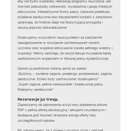
aby nie tylko wspierały realizację programu nauczania, ale
również pobudzały ciekawość, wyobraźnię i pasję młodych
odkrywców. Interaktywne formy pracy, ciekawe prelekcje,
działania plastyczne oraz bezpośredni kontakt z zabytkami
sprawiają, że historia staje się fascynującą przygodą i
nauką poprzez doświadczenie.
Dziękujemy wszystkim nauczycielom za codzienne
zaangażowanie w rozwijanie zainteresowań swoich
uczniów oraz wspólne odkrywanie świata pełnego wiedzy i
inspiracji. Mamy nadzieję, że nasze lekcje muzealne będą
wartościowym wsparciem w Waszej pracy dydaktycznej.
Opinie uczestników mówią same za siebie:
„Byliśmy – świetne zajęcia, prelekcja, przebieranki, zajęcia
plastyczne. Dzieci były zachwycone, dziękujemy!”
„Super zajęcia, pełne ciekawostek i kreatywnej pracy.
Polecamy serdecznie!”
Rezerwacje już trwają
Zapraszamy do planowania wizyt oraz pobierania plików
PDF z pełną ofertą edukacyjną i lekcjami muzealnymi –
dostępna jest również skrócona wersja oferty bez
szczegółowych opisów.
PS. Informujemy, że z dniem 1 grudnia 2025 r. oddział