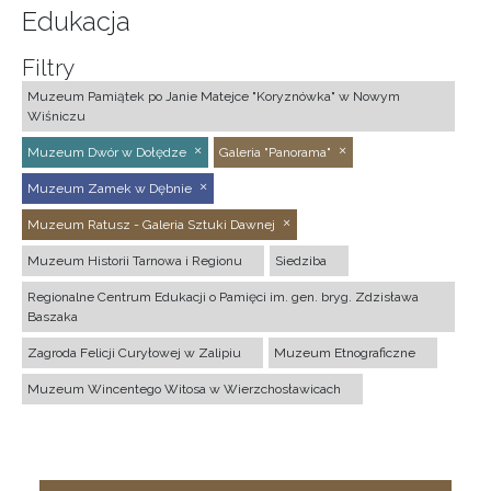
Edukacja
Filtry
Muzeum Pamiątek po Janie Matejce "Koryznówka" w Nowym
Wiśniczu
Muzeum Dwór w Dołędze
Galeria "Panorama"
Muzeum Zamek w Dębnie
Muzeum Ratusz - Galeria Sztuki Dawnej
Muzeum Historii Tarnowa i Regionu
Siedziba
Regionalne Centrum Edukacji o Pamięci im. gen. bryg. Zdzisława
Baszaka
Zagroda Felicji Curyłowej w Zalipiu
Muzeum Etnograficzne
Muzeum Wincentego Witosa w Wierzchosławicach