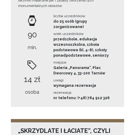
techniki malarskie jak i zasady tworzenia tych
monumentalnych obrazów.
liczba uczestników
do 25 osób (grupy
zorganizowane)
90
wiek uczestników
przedszkole, edukacja
wczesnoszkolna, szkoła
min.
podstawowa (kl. 4-8), szkoły
ponadpodstawowe, seniorzy
miejsce
Galeria „Panorama”, Plac
Dworcowy 4, 33-100 Tarnów
14 zł
uwagi
wymagana rezerwacja
osoba
rezerwacja
nr telefonu: (+48) 784 912 326
„SKRZYDLATE I ŁACIATE”, CZYLI