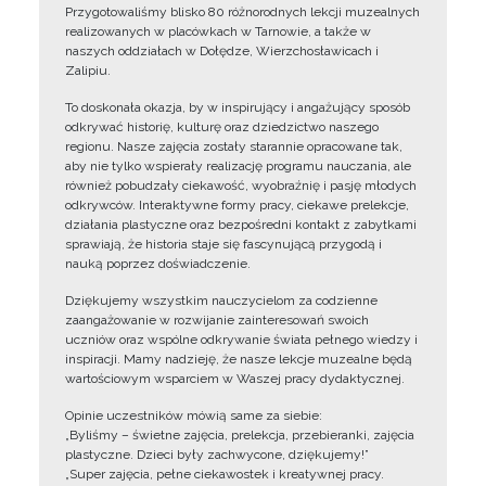
Przygotowaliśmy blisko 80 różnorodnych lekcji muzealnych
realizowanych w placówkach w Tarnowie, a także w
naszych oddziałach w Dołędze, Wierzchosławicach i
Zalipiu.
To doskonała okazja, by w inspirujący i angażujący sposób
odkrywać historię, kulturę oraz dziedzictwo naszego
regionu. Nasze zajęcia zostały starannie opracowane tak,
aby nie tylko wspierały realizację programu nauczania, ale
również pobudzały ciekawość, wyobraźnię i pasję młodych
odkrywców. Interaktywne formy pracy, ciekawe prelekcje,
działania plastyczne oraz bezpośredni kontakt z zabytkami
sprawiają, że historia staje się fascynującą przygodą i
nauką poprzez doświadczenie.
Dziękujemy wszystkim nauczycielom za codzienne
zaangażowanie w rozwijanie zainteresowań swoich
uczniów oraz wspólne odkrywanie świata pełnego wiedzy i
inspiracji. Mamy nadzieję, że nasze lekcje muzealne będą
wartościowym wsparciem w Waszej pracy dydaktycznej.
Opinie uczestników mówią same za siebie:
„Byliśmy – świetne zajęcia, prelekcja, przebieranki, zajęcia
plastyczne. Dzieci były zachwycone, dziękujemy!”
„Super zajęcia, pełne ciekawostek i kreatywnej pracy.