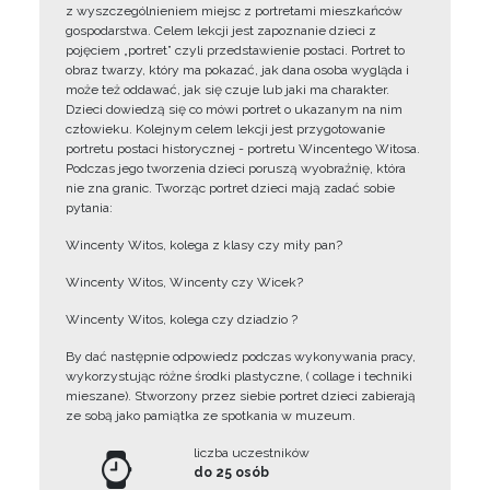
z wyszczególnieniem miejsc z portretami mieszkańców
gospodarstwa. Celem lekcji jest zapoznanie dzieci z
pojęciem „portret” czyli przedstawienie postaci. Portret to
obraz twarzy, który ma pokazać, jak dana osoba wygląda i
może też oddawać, jak się czuje lub jaki ma charakter.
Dzieci dowiedzą się co mówi portret o ukazanym na nim
człowieku. Kolejnym celem lekcji jest przygotowanie
portretu postaci historycznej - portretu Wincentego Witosa.
Podczas jego tworzenia dzieci poruszą wyobraźnię, która
nie zna granic. Tworząc portret dzieci mają zadać sobie
pytania:
Wincenty Witos, kolega z klasy czy miły pan?
Wincenty Witos, Wincenty czy Wicek?
Wincenty Witos, kolega czy dziadzio ?
By dać następnie odpowiedz podczas wykonywania pracy,
wykorzystując różne środki plastyczne, ( collage i techniki
mieszane). Stworzony przez siebie portret dzieci zabierają
ze sobą jako pamiątka ze spotkania w muzeum.
liczba uczestników
do 25 osób