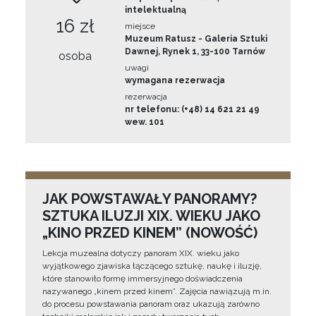
intelektualną
16 zł
miejsce
Muzeum Ratusz - Galeria Sztuki
Dawnej, Rynek 1, 33-100 Tarnów
osoba
uwagi
wymagana rezerwacja
rezerwacja
nr telefonu: (+48) 14 621 21 49
wew. 101
JAK POWSTAWAŁY PANORAMY?
SZTUKA ILUZJI XIX. WIEKU JAKO
„KINO PRZED KINEM” (NOWOŚĆ)
Lekcja muzealna dotyczy panoram XIX. wieku jako
wyjątkowego zjawiska łączącego sztukę, naukę i iluzję,
które stanowiło formę immersyjnego doświadczenia
nazywanego „kinem przed kinem”. Zajęcia nawiązują m.in.
do procesu powstawania panoram oraz ukazują zarówno