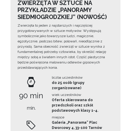
ZWIERZĘTA W SZTUCE NA
PRZYKŁADZIE „PANORAMY
SIEDMIOGRODZKIEJ” (NOWOŚĆ)
Zwierzęta to jeden z najstarszych i najczęściej
przygotowywanych w sztuce motywów. Występują
symbolicznie jako towarzysze ludzi, magicznie,
egzotycznie, podczas bitew, polowań, nieodłącznie z
przyrodą. Sama obecność zwierząt w sztuce wynika z
fundamentalnej potrzeby człowieka, by określić relację
między sobą a światem innych istot. Część plastyczna
będzie poświęcona malowaniu odlewów gipsowych
przedstawiających konia.
liczba uczestników
do 25 osób (grupy
zorganizowane)
90 min
wiek uczestników
Oferta skierowana do
przedszkoli oraz szkół
min.
podstawowych klasy 1-4.
miejsce
Galeria „Panorama” Plac
Dworcowy 4, 33-100 Tarnów