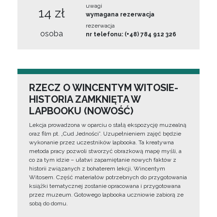
uwagi
14 zł
wymagana rezerwacja
rezerwacja
osoba
nr telefonu: (+48) 784 912 326
RZECZ O WINCENTYM WITOSIE-
HISTORIA ZAMKNIĘTA W
LAPBOOKU (NOWOŚĆ)
Lekcja prowadzona w oparciu o stałą ekspozycję muzealną
oraz film pt. „Cud Jedności”. Uzupełnieniem zajęć będzie
wykonanie przez uczestników lapbooka. Ta kreatywna
metoda pracy pozwoli stworzyć obrazkową mapę myśli, a
co za tym idzie – ułatwi zapamiętanie nowych faktów z
historii związanych z bohaterem lekcji, Wincentym
Witosem. Część materiałów potrzebnych do przygotowania
książki tematycznej zostanie opracowana i przygotowana
przez muzeum. Gotowego lapbooka uczniowie zabiorą ze
sobą do domu.