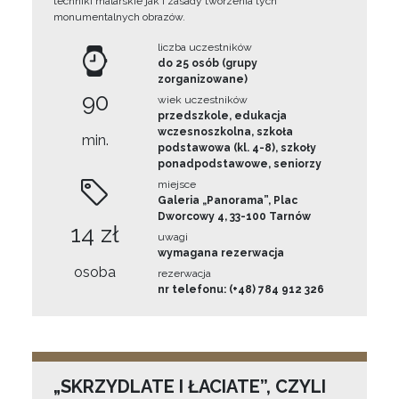
techniki malarskie jak i zasady tworzenia tych
monumentalnych obrazów.
liczba uczestników
do 25 osób (grupy
zorganizowane)
90
wiek uczestników
przedszkole, edukacja
wczesnoszkolna, szkoła
min.
podstawowa (kl. 4-8), szkoły
ponadpodstawowe, seniorzy
miejsce
Galeria „Panorama”, Plac
Dworcowy 4, 33-100 Tarnów
14 zł
uwagi
wymagana rezerwacja
osoba
rezerwacja
nr telefonu: (+48) 784 912 326
„SKRZYDLATE I ŁACIATE”, CZYLI