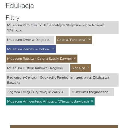
Edukacja
Filtry
Muzeum Pamiątek po Janie Matejce "Koryznówka" w Nowym
Wiśniczu
Muzeum Dwór w Dołędze
Galeria "Panorama"
Muzeum Zamek w Dębnie
Muzeum Ratusz - Galeria Sztuki Dawnej
Muzeum Historii Tarnowa i Regionu
Siedziba
Regionalne Centrum Edukacji o Pamięci im. gen. bryg. Zdzisława
Baszaka
Zagroda Felicji Curyłowej w Zalipiu
Muzeum Etnograficzne
Muzeum Wincentego Witosa w Wierzchosławicach