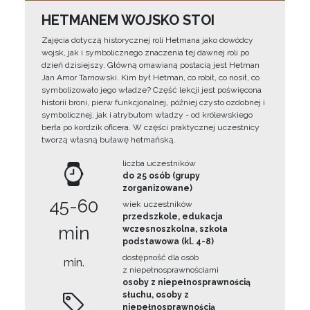
HETMANEM WOJSKO STOI
Zajęcia dotyczą historycznej roli Hetmana jako dowódcy
wojsk, jak i symbolicznego znaczenia tej dawnej roli po
dzień dzisiejszy. Główną omawianą postacią jest Hetman
Jan Amor Tarnowski. Kim był Hetman, co robił, co nosił, co
symbolizowało jego władze? Część lekcji jest poświęcona
historii broni, pierw funkcjonalnej, później czysto ozdobnej i
symbolicznej, jak i atrybutom władzy - od królewskiego
berła po kordzik oficera. W części praktycznej uczestnicy
tworzą własną buławę hetmańską.
liczba uczestników
do 25 osób (grupy
zorganizowane)
45-60
wiek uczestników
przedszkole, edukacja
min
wczesnoszkolna, szkoła
podstawowa (kl. 4-8)
dostępność dla osób
min.
z niepełnosprawnościami
osoby z niepełnosprawnością
słuchu, osoby z
niepełnosprawnością