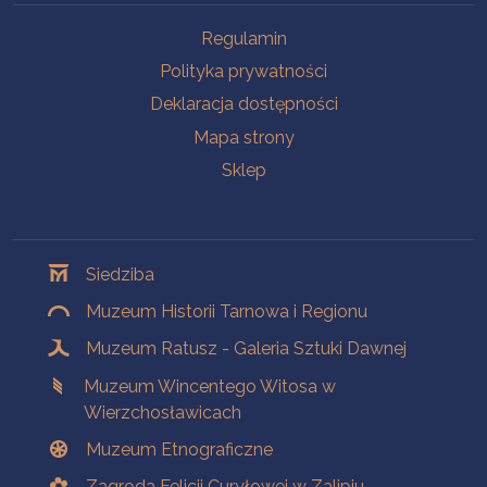
Na skróty
Regulamin
Polityka prywatności
Deklaracja dostępności
Mapa strony
Sklep
Oddziały
Siedziba
Muzeum Historii Tarnowa i Regionu
Muzeum Ratusz - Galeria Sztuki Dawnej
Muzeum Wincentego Witosa w
Wierzchosławicach
Muzeum Etnograficzne
Zagroda Felicji Curyłowej w Zalipiu