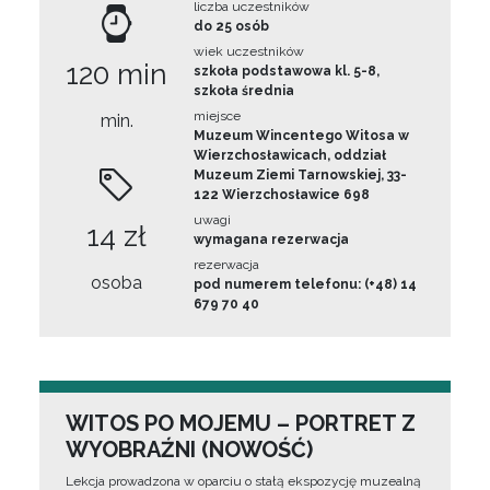
liczba uczestników
do 25 osób
wiek uczestników
120 min
szkoła podstawowa kl. 5-8,
szkoła średnia
miejsce
min.
Muzeum Wincentego Witosa w
Wierzchosławicach, oddział
Muzeum Ziemi Tarnowskiej, 33-
122 Wierzchosławice 698
uwagi
14 zł
wymagana rezerwacja
rezerwacja
osoba
pod numerem telefonu: (+48) 14
679 70 40
WITOS PO MOJEMU – PORTRET Z
WYOBRAŹNI (NOWOŚĆ)
Lekcja prowadzona w oparciu o stałą ekspozycję muzealną