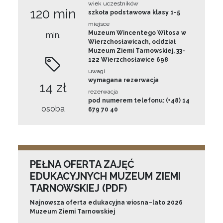
wiek uczestników
120 min
szkoła podstawowa klasy 1-5
miejsce
Muzeum Wincentego Witosa w
min.
Wierzchosławicach, oddział
Muzeum Ziemi Tarnowskiej, 33-
122 Wierzchosławice 698
uwagi
wymagana rezerwacja
14 zł
rezerwacja
pod numerem telefonu: (+48) 14
osoba
679 70 40
PEŁNA OFERTA ZAJĘĆ
EDUKACYJNYCH MUZEUM ZIEMI
TARNOWSKIEJ (PDF)
Najnowsza oferta edukacyjna wiosna–lato 2026
Muzeum Ziemi Tarnowskiej