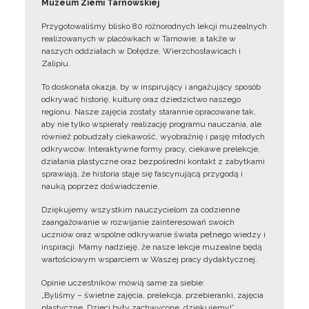
Muzeum Ziemi Tarnowskiej
Przygotowaliśmy blisko 80 różnorodnych lekcji muzealnych
realizowanych w placówkach w Tarnowie, a także w
naszych oddziałach w Dołędze, Wierzchosławicach i
Zalipiu.
To doskonała okazja, by w inspirujący i angażujący sposób
odkrywać historię, kulturę oraz dziedzictwo naszego
regionu. Nasze zajęcia zostały starannie opracowane tak,
aby nie tylko wspierały realizację programu nauczania, ale
również pobudzały ciekawość, wyobraźnię i pasję młodych
odkrywców. Interaktywne formy pracy, ciekawe prelekcje,
działania plastyczne oraz bezpośredni kontakt z zabytkami
sprawiają, że historia staje się fascynującą przygodą i
nauką poprzez doświadczenie.
Dziękujemy wszystkim nauczycielom za codzienne
zaangażowanie w rozwijanie zainteresowań swoich
uczniów oraz wspólne odkrywanie świata pełnego wiedzy i
inspiracji. Mamy nadzieję, że nasze lekcje muzealne będą
wartościowym wsparciem w Waszej pracy dydaktycznej.
Opinie uczestników mówią same za siebie:
„Byliśmy – świetne zajęcia, prelekcja, przebieranki, zajęcia
plastyczne. Dzieci były zachwycone, dziękujemy!”