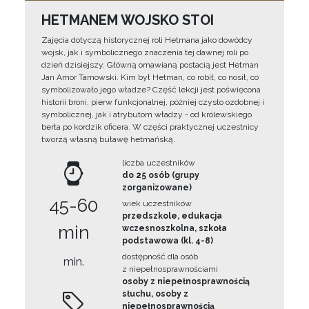
HETMANEM WOJSKO STOI
Zajęcia dotyczą historycznej roli Hetmana jako dowódcy
wojsk, jak i symbolicznego znaczenia tej dawnej roli po
dzień dzisiejszy. Główną omawianą postacią jest Hetman
Jan Amor Tarnowski. Kim był Hetman, co robił, co nosił, co
symbolizowało jego władze? Część lekcji jest poświęcona
historii broni, pierw funkcjonalnej, później czysto ozdobnej i
symbolicznej, jak i atrybutom władzy - od królewskiego
berła po kordzik oficera. W części praktycznej uczestnicy
tworzą własną buławę hetmańską.
liczba uczestników
do 25 osób (grupy
zorganizowane)
45-60
wiek uczestników
przedszkole, edukacja
min
wczesnoszkolna, szkoła
podstawowa (kl. 4-8)
dostępność dla osób
min.
z niepełnosprawnościami
osoby z niepełnosprawnością
słuchu, osoby z
niepełnosprawnością