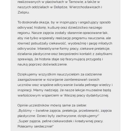
realizowanych w placówkach w Tarnowie, a także w
naszych oddziałach w Dołędze, Wierzchosławicach i
Zalipiu.
To doskonała okazja, by w inspirujący i angażujący sposób
odkrywać historię, kulturę oraz dziedzictwo naszego
regionu. Nasze zajęcia zostały starannie opracowane tak,
aby nie tylko wspierały realizację programu nauczania, ale
również pobudzały ciekawość, wyobraźnię i pasję młodych
odkrywców. Interaktywne formy pracy, ciekawe prelekcje,
działania plastyczne oraz bezpośredni kontakt z zabytkami
sprawiają, że historia staje się fascynującą przygodą i
nauką poprzez doświadczenie.
Dziękujemy wszystkim nauczycielom za codzienne
zaangażowanie w rozwijanie zainteresowań swoich
uczniów oraz wspólne odkrywanie świata pełnego wiedzy i
inspiracji. Mamy nadzieję, że nasze lekcje muzealne będą
wartościowym wsparciem w Waszej pracy dydaktycznej.
Opinie uczestników mówią same za siebie:
„Byliśmy – świetne zajęcia, prelekcja, przebieranki, zajęcia
plastyczne. Dzieci były zachwycone, dziękujemy!”
„Super zajęcia, pełne ciekawostek i kreatywnej pracy.
Polecamy serdecznie!”