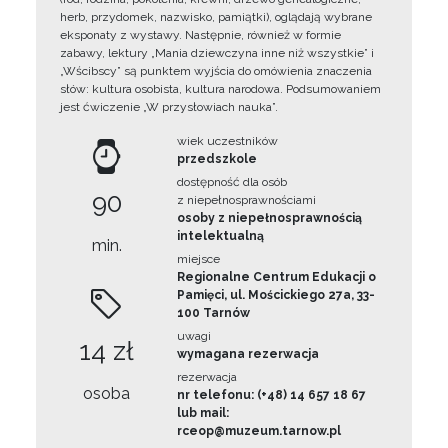
herb, przydomek, nazwisko, pamiątki), oglądają wybrane
eksponaty z wystawy. Następnie, również w formie
zabawy, lektury „Mania dziewczyna inne niż wszystkie” i
„Wścibscy” są punktem wyjścia do omówienia znaczenia
słów: kultura osobista, kultura narodowa. Podsumowaniem
jest ćwiczenie „W przysłowiach nauka”.
wiek uczestników
przedszkole
dostępność dla osób
90
z niepełnosprawnościami
osoby z niepełnosprawnością
intelektualną
min.
miejsce
Regionalne Centrum Edukacji o
Pamięci, ul. Mościckiego 27a, 33-
100 Tarnów
uwagi
14 zł
wymagana rezerwacja
rezerwacja
osoba
nr telefonu: (+48) 14 657 18 67
lub mail:
rceop@muzeum.tarnow.pl