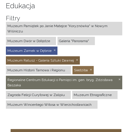
Edukacja
Filtry
Muzeum Pamiątek po Janie Matejce "Koryznówka" w Nowym
Wiśniczu
Muzeum Dwór w Dołędze
Galeria "Panorama"
Muzeum Zamek w Dębnie
Muzeum Ratusz - Galeria Sztuki Dawnej
Muzeum Historii Tarnowa i Regionu
Siedziba
Regionalne Centrum Edukacji o Pamięci im. gen. bryg. Zdzisława
Baszaka
Zagroda Felicji Curyłowej w Zalipiu
Muzeum Etnograficzne
Muzeum Wincentego Witosa w Wierzchosławicach