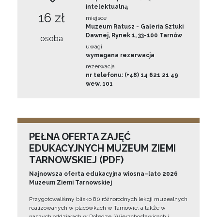
intelektualną
16 zł
miejsce
Muzeum Ratusz - Galeria Sztuki
Dawnej, Rynek 1, 33-100 Tarnów
osoba
uwagi
wymagana rezerwacja
rezerwacja
nr telefonu: (+48) 14 621 21 49
wew. 101
PEŁNA OFERTA ZAJĘĆ
EDUKACYJNYCH MUZEUM ZIEMI
TARNOWSKIEJ (PDF)
Najnowsza oferta edukacyjna wiosna–lato 2026
Muzeum Ziemi Tarnowskiej
Przygotowaliśmy blisko 80 różnorodnych lekcji muzealnych
realizowanych w placówkach w Tarnowie, a także w
naszych oddziałach w Dołędze, Wierzchosławicach i