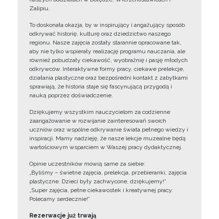
Zalipiu.
To doskonała okazja, by w inspirujący i angażujący sposób
odkrywać historię, kulturę oraz dziedzictwo naszego
regionu. Nasze zajęcia zostały starannie opracowane tak,
aby nie tylko wspierały realizację programu nauczania, ale
również pobudzały ciekawość, wyobraźnię i pasję młodych
odkrywców. Interaktywne formy pracy, ciekawe prelekcje,
działania plastyczne oraz bezpośredni kontakt z zabytkami
sprawiają, że historia staje się fascynującą przygodą i
nauką poprzez doświadczenie.
Dziękujemy wszystkim nauczycielom za codzienne
zaangażowanie w rozwijanie zainteresowań swoich
uczniów oraz wspólne odkrywanie świata pełnego wiedzy i
inspiracji. Mamy nadzieję, że nasze lekcje muzealne będą
wartościowym wsparciem w Waszej pracy dydaktycznej.
Opinie uczestników mówią same za siebie:
„Byliśmy – świetne zajęcia, prelekcja, przebieranki, zajęcia
plastyczne. Dzieci były zachwycone, dziękujemy!”
„Super zajęcia, pełne ciekawostek i kreatywnej pracy.
Polecamy serdecznie!”
Rezerwacje już trwają