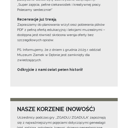
„Super zajęcia, pełne ciekawostek i kreatywnej pracy.
Polecamy serdecznie!”
Rezerwacje już trwają
Zapraszamy do planowania wizyt oraz pobierania plików
PDF z pełną ofertą edukacyjną i lekcjami muzealnymi –
dostępna jest również skrócona wersja oferty bez
szczegółowych opisów.
PS. Informujemy, że z dniem 1 grudnia 2025 r. oddział
Muzeum Zamek w Dębnie jest zamknięty dla
zwiedzających.
Odkryjcie z nami świat pełen historii!
NASZE KORZENIE (NOWOŚĆ)
Uczestnicy podczas gry „ZGADUJ ZGADULA” zapoznają
się z najważniejszymi pojęciami dotyczącymi genealogii
(ród, rodzina, pokolenia, krewni, drzewo genealogiczne,