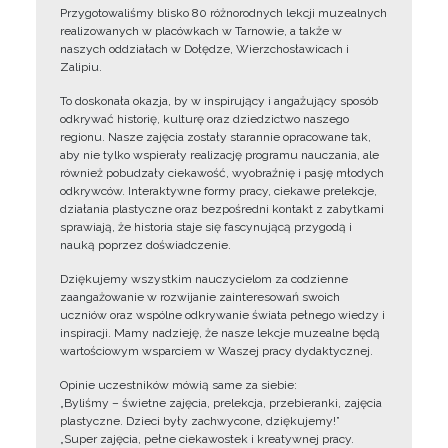
Przygotowaliśmy blisko 80 różnorodnych lekcji muzealnych
realizowanych w placówkach w Tarnowie, a także w
naszych oddziałach w Dołędze, Wierzchosławicach i
Zalipiu.
To doskonała okazja, by w inspirujący i angażujący sposób
odkrywać historię, kulturę oraz dziedzictwo naszego
regionu. Nasze zajęcia zostały starannie opracowane tak,
aby nie tylko wspierały realizację programu nauczania, ale
również pobudzały ciekawość, wyobraźnię i pasję młodych
odkrywców. Interaktywne formy pracy, ciekawe prelekcje,
działania plastyczne oraz bezpośredni kontakt z zabytkami
sprawiają, że historia staje się fascynującą przygodą i
nauką poprzez doświadczenie.
Dziękujemy wszystkim nauczycielom za codzienne
zaangażowanie w rozwijanie zainteresowań swoich
uczniów oraz wspólne odkrywanie świata pełnego wiedzy i
inspiracji. Mamy nadzieję, że nasze lekcje muzealne będą
wartościowym wsparciem w Waszej pracy dydaktycznej.
Opinie uczestników mówią same za siebie:
„Byliśmy – świetne zajęcia, prelekcja, przebieranki, zajęcia
plastyczne. Dzieci były zachwycone, dziękujemy!”
„Super zajęcia, pełne ciekawostek i kreatywnej pracy.