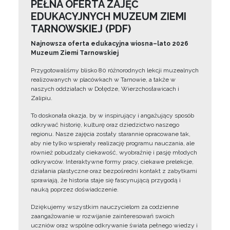
PEŁNA OFERTA ZAJĘĆ
EDUKACYJNYCH MUZEUM ZIEMI
TARNOWSKIEJ (PDF)
Najnowsza oferta edukacyjna wiosna–lato 2026
Muzeum Ziemi Tarnowskiej
Przygotowaliśmy blisko 80 różnorodnych lekcji muzealnych
realizowanych w placówkach w Tarnowie, a także w
naszych oddziałach w Dołędze, Wierzchosławicach i
Zalipiu.
To doskonała okazja, by w inspirujący i angażujący sposób
odkrywać historię, kulturę oraz dziedzictwo naszego
regionu. Nasze zajęcia zostały starannie opracowane tak,
aby nie tylko wspierały realizację programu nauczania, ale
również pobudzały ciekawość, wyobraźnię i pasję młodych
odkrywców. Interaktywne formy pracy, ciekawe prelekcje,
działania plastyczne oraz bezpośredni kontakt z zabytkami
sprawiają, że historia staje się fascynującą przygodą i
nauką poprzez doświadczenie.
Dziękujemy wszystkim nauczycielom za codzienne
zaangażowanie w rozwijanie zainteresowań swoich
uczniów oraz wspólne odkrywanie świata pełnego wiedzy i