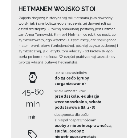
HETMANEM WOJSKO STOI
Zajęcia dotyczą historycznej roli Hetmana jako dowódcy
wojsk, jak i symbolicznego znaczenia tej dawnej roli po
dzień dzisiejszy. Główną omawianą postacią jest Hetman
Jan Amor Tarnowski. Kim był Hetman, co robił, co nosił, co
symbolizowało jego władze? Część lekcji jest poświęcona
historii broni, pierw funkcjonalnej, później czysto ozdobnej i
symbolicznej, jak i atrybutom władzy - od królewskiego
berła po kordzik oficera. W części praktycznej uczestnicy
tworzą własną buławę hetmańską.
liczba uczestników
do 25 osób (grupy
zorganizowane)
45-60
wiek uczestników
przedszkole, edukacja
min
wczesnoszkolna, szkoła
podstawowa (kl. 4-8)
dostępność dla osób
min.
z niepełnosprawnościami
osoby z niepełnosprawnością
słuchu, osoby z
niepełnosprawnością