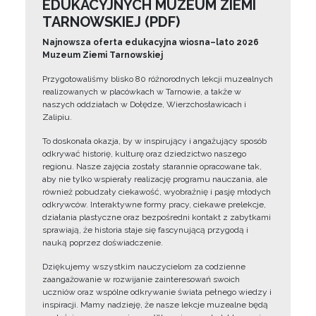
EDUKACYJNYCH MUZEUM ZIEMI
TARNOWSKIEJ (PDF)
Najnowsza oferta edukacyjna wiosna–lato 2026
Muzeum Ziemi Tarnowskiej
Przygotowaliśmy blisko 80 różnorodnych lekcji muzealnych
realizowanych w placówkach w Tarnowie, a także w
naszych oddziałach w Dołędze, Wierzchosławicach i
Zalipiu.
To doskonała okazja, by w inspirujący i angażujący sposób
odkrywać historię, kulturę oraz dziedzictwo naszego
regionu. Nasze zajęcia zostały starannie opracowane tak,
aby nie tylko wspierały realizację programu nauczania, ale
również pobudzały ciekawość, wyobraźnię i pasję młodych
odkrywców. Interaktywne formy pracy, ciekawe prelekcje,
działania plastyczne oraz bezpośredni kontakt z zabytkami
sprawiają, że historia staje się fascynującą przygodą i
nauką poprzez doświadczenie.
Dziękujemy wszystkim nauczycielom za codzienne
zaangażowanie w rozwijanie zainteresowań swoich
uczniów oraz wspólne odkrywanie świata pełnego wiedzy i
inspiracji. Mamy nadzieję, że nasze lekcje muzealne będą