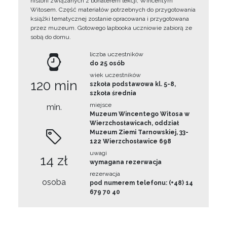
historii związanych z bohaterem lekcji, Wincentym
Witosem. Część materiałów potrzebnych do przygotowania
książki tematycznej zostanie opracowana i przygotowana
przez muzeum. Gotowego lapbooka uczniowie zabiorą ze
sobą do domu.
liczba uczestników
do 25 osób
wiek uczestników
120 min
szkoła podstawowa kl. 5-8,
szkoła średnia
miejsce
min.
Muzeum Wincentego Witosa w
Wierzchosławicach, oddział
Muzeum Ziemi Tarnowskiej, 33-
122 Wierzchosławice 698
uwagi
14 zł
wymagana rezerwacja
rezerwacja
osoba
pod numerem telefonu: (+48) 14
679 70 40