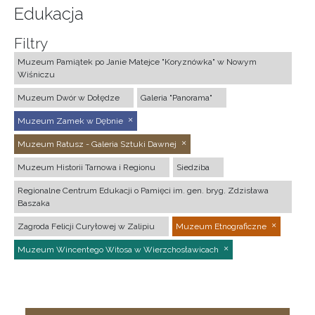
Edukacja
Filtry
Muzeum Pamiątek po Janie Matejce "Koryznówka" w Nowym
Wiśniczu
Muzeum Dwór w Dołędze
Galeria "Panorama"
Muzeum Zamek w Dębnie
Muzeum Ratusz - Galeria Sztuki Dawnej
Muzeum Historii Tarnowa i Regionu
Siedziba
Regionalne Centrum Edukacji o Pamięci im. gen. bryg. Zdzisława
Baszaka
Zagroda Felicji Curyłowej w Zalipiu
Muzeum Etnograficzne
Muzeum Wincentego Witosa w Wierzchosławicach