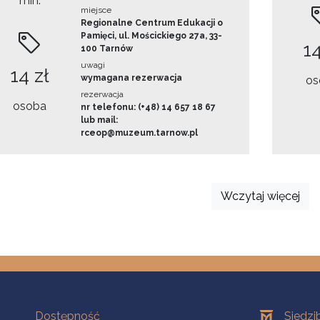
min.
miejsce
Regionalne Centrum Edukacji o
Pamięci, ul. Mościckiego 27a, 33-
14
100 Tarnów
uwagi
14 zł
wymagana rezerwacja
os
rezerwacja
osoba
nr telefonu: (+48) 14 657 18 67
lub mail:
rceop@muzeum.tarnow.pl
Wczytaj więcej
Na skróty
Oddziały
Dostępność
Siedzi