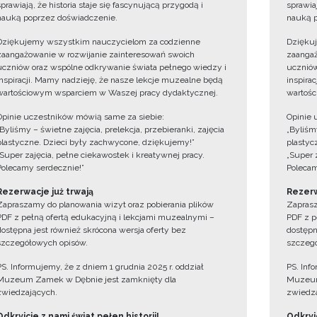
sprawiają, że historia staje się fascynującą przygodą i
sprawiaj
nauką poprzez doświadczenie.
nauką p
Dziękujemy wszystkim nauczycielom za codzienne
Dzięku
zaangażowanie w rozwijanie zainteresowań swoich
zaangaż
uczniów oraz wspólne odkrywanie świata pełnego wiedzy i
uczniów
inspiracji. Mamy nadzieję, że nasze lekcje muzealne będą
inspira
wartościowym wsparciem w Waszej pracy dydaktycznej.
wartośc
Opinie uczestników mówią same za siebie:
Opinie 
„Byliśmy – świetne zajęcia, prelekcja, przebieranki, zajęcia
„Byliśmy
plastyczne. Dzieci były zachwycone, dziękujemy!”
plastyc
„Super zajęcia, pełne ciekawostek i kreatywnej pracy.
„Super 
Polecamy serdecznie!”
Polecam
Rezerwacje już trwają
Rezerw
Zapraszamy do planowania wizyt oraz pobierania plików
Zaprasz
PDF z pełną ofertą edukacyjną i lekcjami muzealnymi –
PDF z p
dostępna jest również skrócona wersja oferty bez
dostępn
szczegółowych opisów.
szczegó
PS. Informujemy, że z dniem 1 grudnia 2025 r. oddział
PS. Inf
Muzeum Zamek w Dębnie jest zamknięty dla
Muzeum
zwiedzających.
zwiedza
Odkryjcie z nami świat pełen historii!
Odkryjc