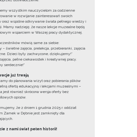
oprzez doświadczenie.
jemy wszystkim nauczycielom za codzienne
owanie w rozwijanie zainteresowań swoich
 oraz wspólne odkrywanie świata pełnego wiedzy i
cji. Mamy nadzieję, że nasze lekcje muzealne będą
iowym wsparciem w Waszej pracy dydaktycznej.
uczestników mówią same za siebie:
 – świetne zajęcia, prelekcja, przebieranki, zajęcia
zne. Dzieci były zachwycone, dziękujemy!”
zajęcia, pełne ciekawostek i kreatywnej pracy.
y serdecznie!”
acje już trwają
amy do planowania wizyt oraz pobierania plików
ełną ofertą edukacyjną i lekcjami muzealnymi –
a jest również skrócona wersja oferty bez
łowych opisów.
ormujemy, że z dniem 1 grudnia 2025 r. oddział
 Zamek w Dębnie jest zamknięty dla
jących.
ie z nami świat pełen historii!