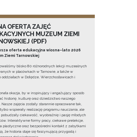
NA OFERTA ZAJĘĆ
KACYJNYCH MUZEUM ZIEMI
NOWSKIEJ (PDF)
sza oferta edukacyjna wiosna–lato 2026
 Ziemi Tarnowskiej
owaliśmy blisko 80 różnorodnych lekcji muzealnych
wanych w placówkach w Tarnowie, a także w
 oddziałach w Dołędze, Wierzchosławicach i
onała okazja, by w inspirujący i angażujący sposób
ć historię, kulturę oraz dziedzictwo naszego
. Nasze zajęcia zostały starannie opracowane tak,
 tylko wspierały realizację programu nauczania, ale
 pobudzały ciekawość, wyobraźnię i pasję młodych
ów. Interaktywne formy pracy, ciekawe prelekcje,
ia plastyczne oraz bezpośredni kontakt z zabytkami
ą, że historia staje się fascynującą przygodą i