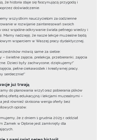
ą, że historia staje się fascynującą przygodą i
oprzez doświadczenie.
jemy wszystkim nauczycielom za codzienne
owanie w rozwijanie zainteresowań swoich
 oraz wspólne odkrywanie świata pełnego wiedzy i
cji. Mamy nadzieję, że nasze lekcje muzealne będą
iowym wsparciem w Waszej pracy dydaktycznej.
uczestników mówią same za siebie:
 – świetne zajęcia, prelekcja, przebieranki, zajęcia
zne. Dzieci były zachwycone, dziękujemy!”
zajęcia, pełne ciekawostek i kreatywnej pracy.
y serdecznie!”
acje już trwają
amy do planowania wizyt oraz pobierania plików
ełną ofertą edukacyjną i lekcjami muzealnymi –
a jest również skrócona wersja oferty bez
łowych opisów.
ormujemy, że z dniem 1 grudnia 2025 r. oddział
 Zamek w Dębnie jest zamknięty dla
jących.
ie z nami świat pełen historii!