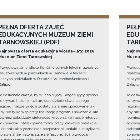
PEŁNA OFERTA ZAJĘĆ
PEŁ
EDUKACYJNYCH MUZEUM ZIEMI
EDU
TARNOWSKIEJ (PDF)
TAR
Najnowsza oferta edukacyjna wiosna–lato 2026
Najnow
Muzeum Ziemi Tarnowskiej
Muzeum
Przygotowaliśmy blisko 80 różnorodnych lekcji muzealnych
Przygot
realizowanych w placówkach w Tarnowie, a także w
realizo
naszych oddziałach w Dołędze, Wierzchosławicach i
naszych
Zalipiu.
Zalipiu.
To doskonała okazja, by w inspirujący i angażujący sposób
To dosk
odkrywać historię, kulturę oraz dziedzictwo naszego
odkrywa
regionu. Nasze zajęcia zostały starannie opracowane tak,
regionu
aby nie tylko wspierały realizację programu nauczania, ale
aby nie
również pobudzały ciekawość, wyobraźnię i pasję młodych
również
odkrywców. Interaktywne formy pracy, ciekawe prelekcje,
odkrywc
działania plastyczne oraz bezpośredni kontakt z zabytkami
działan
sprawiają, że historia staje się fascynującą przygodą i
sprawiaj