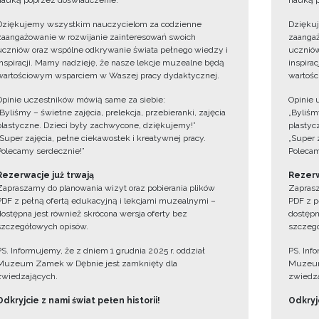
nauką poprzez doświadczenie.
nauką p
Dziękujemy wszystkim nauczycielom za codzienne
Dzięku
zaangażowanie w rozwijanie zainteresowań swoich
zaangaż
uczniów oraz wspólne odkrywanie świata pełnego wiedzy i
uczniów
inspiracji. Mamy nadzieję, że nasze lekcje muzealne będą
inspira
wartościowym wsparciem w Waszej pracy dydaktycznej.
wartośc
Opinie uczestników mówią same za siebie:
Opinie 
„Byliśmy – świetne zajęcia, prelekcja, przebieranki, zajęcia
„Byliśmy
plastyczne. Dzieci były zachwycone, dziękujemy!”
plastyc
„Super zajęcia, pełne ciekawostek i kreatywnej pracy.
„Super 
Polecamy serdecznie!”
Polecam
Rezerwacje już trwają
Rezerw
Zapraszamy do planowania wizyt oraz pobierania plików
Zaprasz
PDF z pełną ofertą edukacyjną i lekcjami muzealnymi –
PDF z p
dostępna jest również skrócona wersja oferty bez
dostępn
szczegółowych opisów.
szczegó
PS. Informujemy, że z dniem 1 grudnia 2025 r. oddział
PS. Inf
Muzeum Zamek w Dębnie jest zamknięty dla
Muzeum
zwiedzających.
zwiedza
Odkryjcie z nami świat pełen historii!
Odkryjc