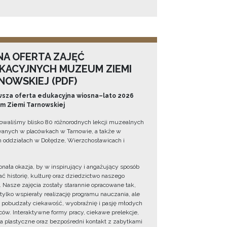
NA OFERTA ZAJĘĆ
KACYJNYCH MUZEUM ZIEMI
NOWSKIEJ (PDF)
sza oferta edukacyjna wiosna–lato 2026
 Ziemi Tarnowskiej
owaliśmy blisko 80 różnorodnych lekcji muzealnych
wanych w placówkach w Tarnowie, a także w
 oddziałach w Dołędze, Wierzchosławicach i
onała okazja, by w inspirujący i angażujący sposób
ć historię, kulturę oraz dziedzictwo naszego
. Nasze zajęcia zostały starannie opracowane tak,
 tylko wspierały realizację programu nauczania, ale
 pobudzały ciekawość, wyobraźnię i pasję młodych
ów. Interaktywne formy pracy, ciekawe prelekcje,
ia plastyczne oraz bezpośredni kontakt z zabytkami