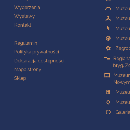
Wydarzenia
Muzeum
Wystawy
Muzeum
Kontakt
Muzeu
Muzeu
Na skróty
Regulamin
Zagrod
Polityka prywatności
Regiona
Deklaracja dostępności
bryg. Z
Mapa strony
Muzeum
Sklep
Nowym 
Muzeu
Muzeu
Galeri