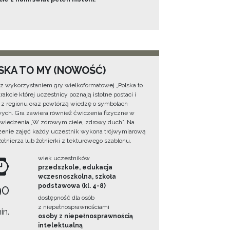
SKA TO MY (NOWOŚĆ)
 z wykorzystaniem gry wielkoformatowej „Polska to
rakcie której uczestnicy poznają istotne postaci i
 z regionu oraz powtórzą wiedzę o symbolach
ych. Gra zawiera również ćwiczenia fizyczne w
wiedzenia „W zdrowym ciele, zdrowy duch”. Na
enie zajęć każdy uczestnik wykona trójwymiarową
żołnierza lub żołnierki z tekturowego szablonu.
wiek uczestników
przedszkole, edukacja
wczesnoszkolna, szkoła
90
podstawowa (kl. 4-8)
dostępność dla osób
z niepełnosprawnościami
in.
osoby z niepełnosprawnością
intelektualną