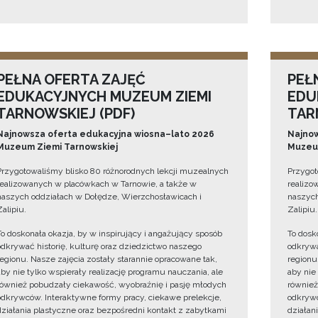
PEŁNA OFERTA ZAJĘĆ
PEŁ
EDUKACYJNYCH MUZEUM ZIEMI
EDU
TARNOWSKIEJ (PDF)
TAR
Najnowsza oferta edukacyjna wiosna–lato 2026
Najnow
Muzeum Ziemi Tarnowskiej
Muzeum
Przygotowaliśmy blisko 80 różnorodnych lekcji muzealnych
Przygot
realizowanych w placówkach w Tarnowie, a także w
realizo
naszych oddziałach w Dołędze, Wierzchosławicach i
naszych
Zalipiu.
Zalipiu.
To doskonała okazja, by w inspirujący i angażujący sposób
To dosk
odkrywać historię, kulturę oraz dziedzictwo naszego
odkrywa
regionu. Nasze zajęcia zostały starannie opracowane tak,
regionu
aby nie tylko wspierały realizację programu nauczania, ale
aby nie
również pobudzały ciekawość, wyobraźnię i pasję młodych
również
odkrywców. Interaktywne formy pracy, ciekawe prelekcje,
odkrywc
działania plastyczne oraz bezpośredni kontakt z zabytkami
działan