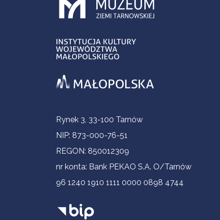
Informacje kontaktowe
Rynek 3, 33-100 Tarnów
NIP: 873-000-76-51
REGON: 850012309
nr konta: Bank PEKAO S.A. O/Tarnów
96 1240 1910 1111 0000 0898 4744