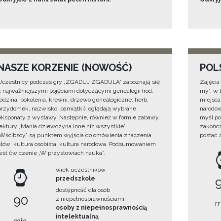
NASZE KORZENIE (NOWOŚĆ)
POL
Uczestnicy podczas gry „ZGADUJ ZGADULA” zapoznają się
Zajęcia
z najważniejszymi pojęciami dotyczącymi genealogii (ród,
my”, w t
rodzina, pokolenia, krewni, drzewo genealogiczne, herb,
miejsca
przydomek, nazwisko, pamiątki), oglądają wybrane
narodow
eksponaty z wystawy. Następnie, również w formie zabawy,
myśl po
lektury „Mania dziewczyna inne niż wszystkie” i
zakończ
„Wścibscy” są punktem wyjścia do omówienia znaczenia
postać 
słów: kultura osobista, kultura narodowa. Podsumowaniem
jest ćwiczenie „W przysłowiach nauka”.
wiek uczestników
przedszkole
dostępność dla osób
90
z niepełnosprawnościami
m
osoby z niepełnosprawnością
intelektualną