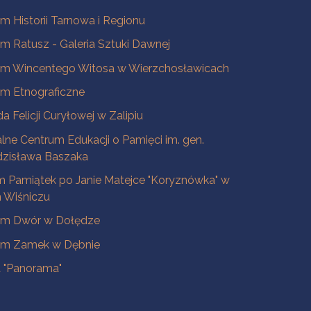
 Historii Tarnowa i Regionu
 Ratusz - Galeria Sztuki Dawnej
m Wincentego Witosa w Wierzchosławicach
m Etnograficzne
a Felicji Curyłowej w Zalipiu
lne Centrum Edukacji o Pamięci im. gen.
dzisława Baszaka
 Pamiątek po Janie Matejce "Koryznówka" w
Wiśniczu
m Dwór w Dołędze
m Zamek w Dębnie
a "Panorama"