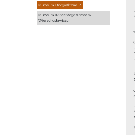
Muzeum Etnograficzne
Muzeum Wincentego Witosa w
Wierzchosławicach