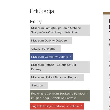
Edukacja
Filtry
Muzeum Pamiątek po Janie Matejce
"Koryznówka" w Nowym Wiśniczu
Muzeum Dwór w Dołędze
Galeria "Panorama"
Muzeum Zamek w Dębnie
Muzeum Ratusz - Galeria Sztuki
Dawnej
Muzeum Historii Tarnowa i Regionu
Siedziba
Regionalne Centrum Edukacji o Pamięci
im. gen. bryg. Zdzisława Baszaka
Zagroda Felicji Curyłowej w Zalipiu