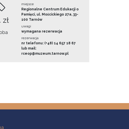
miejsce
Regionalne Centrum Edukacji o
Pamięci, ul. Mościckiego 27a, 33-
 zł
100 Tarnów
uwagi
wymagana rezerwacja
oba
rezerwacja
nr telefonu: (+48) 14 657 18 67
lub mail:
rceop@muzeum.tarnow.pl
ba