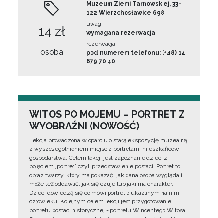
Muzeum Ziemi Tarnowskiej, 33-
122 Wierzchosławice 698
uwagi
14 zł
wymagana rezerwacja
rezerwacja
osoba
pod numerem telefonu: (+48) 14
679 70 40
WITOS PO MOJEMU – PORTRET Z
WYOBRAŹNI (NOWOŚĆ)
Lekcja prowadzona w oparciu o stałą ekspozycję muzealną
z wyszczególnieniem miejsc z portretami mieszkańców
gospodarstwa. Celem lekcji jest zapoznanie dzieci z
pojęciem „portret” czyli przedstawienie postaci. Portret to
obraz twarzy, który ma pokazać, jak dana osoba wygląda i
może też oddawać, jak się czuje lub jaki ma charakter.
Dzieci dowiedzą się co mówi portret o ukazanym na nim
człowieku. Kolejnym celem lekcji jest przygotowanie
portretu postaci historycznej - portretu Wincentego Witosa.