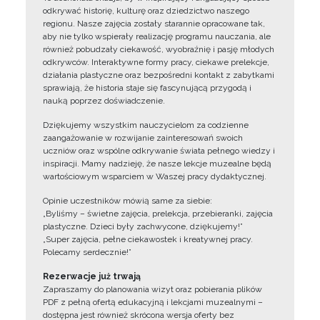
odkrywać historię, kulturę oraz dziedzictwo naszego
regionu. Nasze zajęcia zostały starannie opracowane tak,
aby nie tylko wspierały realizację programu nauczania, ale
również pobudzały ciekawość, wyobraźnię i pasję młodych
odkrywców. Interaktywne formy pracy, ciekawe prelekcje,
działania plastyczne oraz bezpośredni kontakt z zabytkami
sprawiają, że historia staje się fascynującą przygodą i
nauką poprzez doświadczenie.
Dziękujemy wszystkim nauczycielom za codzienne
zaangażowanie w rozwijanie zainteresowań swoich
uczniów oraz wspólne odkrywanie świata pełnego wiedzy i
inspiracji. Mamy nadzieję, że nasze lekcje muzealne będą
wartościowym wsparciem w Waszej pracy dydaktycznej.
Opinie uczestników mówią same za siebie:
„Byliśmy – świetne zajęcia, prelekcja, przebieranki, zajęcia
plastyczne. Dzieci były zachwycone, dziękujemy!”
„Super zajęcia, pełne ciekawostek i kreatywnej pracy.
Polecamy serdecznie!”
Rezerwacje już trwają
Zapraszamy do planowania wizyt oraz pobierania plików
PDF z pełną ofertą edukacyjną i lekcjami muzealnymi –
dostępna jest również skrócona wersja oferty bez