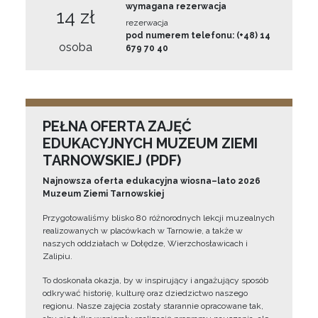
wymagana rezerwacja
14 zł
rezerwacja
pod numerem telefonu: (+48) 14
osoba
679 70 40
PEŁNA OFERTA ZAJĘĆ
EDUKACYJNYCH MUZEUM ZIEMI
TARNOWSKIEJ (PDF)
Najnowsza oferta edukacyjna wiosna–lato 2026
Muzeum Ziemi Tarnowskiej
Przygotowaliśmy blisko 80 różnorodnych lekcji muzealnych
realizowanych w placówkach w Tarnowie, a także w
naszych oddziałach w Dołędze, Wierzchosławicach i
Zalipiu.
To doskonała okazja, by w inspirujący i angażujący sposób
odkrywać historię, kulturę oraz dziedzictwo naszego
regionu. Nasze zajęcia zostały starannie opracowane tak,