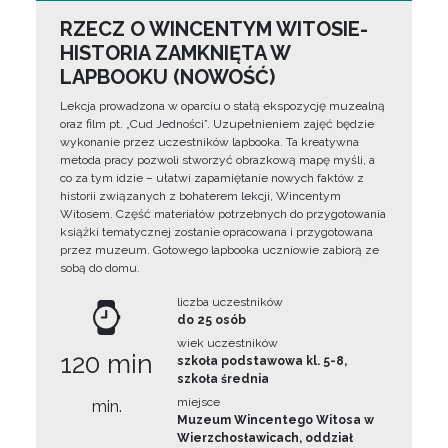
RZECZ O WINCENTYM WITOSIE-
HISTORIA ZAMKNIĘTA W
LAPBOOKU (NOWOŚĆ)
Lekcja prowadzona w oparciu o stałą ekspozycję muzealną
oraz film pt. „Cud Jedności”. Uzupełnieniem zajęć będzie
wykonanie przez uczestników lapbooka. Ta kreatywna
metoda pracy pozwoli stworzyć obrazkową mapę myśli, a
co za tym idzie – ułatwi zapamiętanie nowych faktów z
historii związanych z bohaterem lekcji, Wincentym
Witosem. Część materiałów potrzebnych do przygotowania
książki tematycznej zostanie opracowana i przygotowana
przez muzeum. Gotowego lapbooka uczniowie zabiorą ze
sobą do domu.
liczba uczestników
do 25 osób
wiek uczestników
120 min
szkoła podstawowa kl. 5-8,
szkoła średnia
miejsce
min.
Muzeum Wincentego Witosa w
Wierzchosławicach, oddział