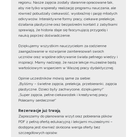
regionu. Nasze zajęcia zostały starannie opracowane tak,
aby nie tylko wspierały realizację programu nauczania, ale
również pobudzały ciekawość, wyobraźnię i pasję młodych
odkrywców. Interaktywne formy pracy, ciekawe prelekcje,
działania plastyczne oraz bezpośredni kontakt z zabytkami
sprawiają, że historia staje się fascynującą przygodą i
nauką poprzez doświadczenie.
Dziękujemy wszystkim nauczycielom za codzienne
zaangażowanie w rozwijanie zainteresowań swoich
uczniów oraz wspólne odkrywanie świata pełnego wiedzy i
inspiracji. Mamy nadzieję, że nasze lekcje muzealne będą
wartościowym wsparciem w Waszej pracy dydaktycznej.
Opinie uczestników mówią same za siebie:
„Byliśmy – świetne zajęcia, prelekcja, przebieranki, zajęcia
plastyczne. Dzieci były zachwycone, dziękujemy!”
„Super zajęcia, pełne ciekawostek i kreatywnej pracy.
Polecamy serdecznie!”
Rezerwacje już trwają
Zapraszamy do planowania wizyt oraz pobierania plików
PDF z pełną ofertą edukacyjną i lekcjami muzealnymi –
dostępna jest również skrócona wersja oferty bez
szczegółowych opisów.