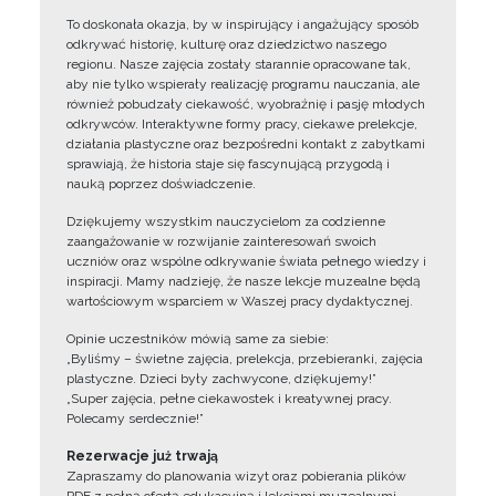
To doskonała okazja, by w inspirujący i angażujący sposób
odkrywać historię, kulturę oraz dziedzictwo naszego
regionu. Nasze zajęcia zostały starannie opracowane tak,
aby nie tylko wspierały realizację programu nauczania, ale
również pobudzały ciekawość, wyobraźnię i pasję młodych
odkrywców. Interaktywne formy pracy, ciekawe prelekcje,
działania plastyczne oraz bezpośredni kontakt z zabytkami
sprawiają, że historia staje się fascynującą przygodą i
nauką poprzez doświadczenie.
Dziękujemy wszystkim nauczycielom za codzienne
zaangażowanie w rozwijanie zainteresowań swoich
uczniów oraz wspólne odkrywanie świata pełnego wiedzy i
inspiracji. Mamy nadzieję, że nasze lekcje muzealne będą
wartościowym wsparciem w Waszej pracy dydaktycznej.
Opinie uczestników mówią same za siebie:
„Byliśmy – świetne zajęcia, prelekcja, przebieranki, zajęcia
plastyczne. Dzieci były zachwycone, dziękujemy!”
„Super zajęcia, pełne ciekawostek i kreatywnej pracy.
Polecamy serdecznie!”
Rezerwacje już trwają
Zapraszamy do planowania wizyt oraz pobierania plików