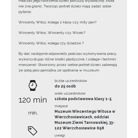
Podczas jego tworzenia dzieci poruszą wyobraźnię, która
nie zna granic. Tworząc portret dzieci mają zadać sobie
pytania:
Wincenty Witos, kolega z klasy czy miły pan?
Wincenty Witos, Wincenty czy Wicek?
Wincenty Witos, kolega czy dziadzio ?
By dać następnie odpowiedz podczas wykonywania pracy,
wykorzystując różne środki plastyczne, ( collage i techniki
mieszane). Stworzony przez siebie portret dzieci zabierają
ze sobą jako pamiątka ze spotkania w muzeum.
liczba uczestników
do 25 osób
wiek uczestników
120 min
szkoła podstawowa klasy 1-5
miejsce
Muzeum Wincentego Witosa w
min.
Wierzchosławicach, oddział
Muzeum Ziemi Tarnowskiej, 33-
122 Wierzchosławice 698
uwagi