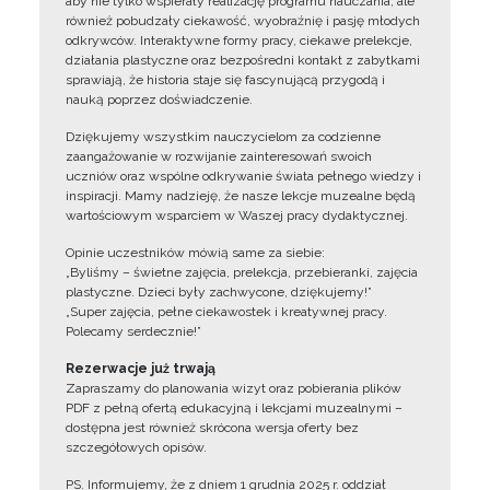
aby nie tylko wspierały realizację programu nauczania, ale
również pobudzały ciekawość, wyobraźnię i pasję młodych
odkrywców. Interaktywne formy pracy, ciekawe prelekcje,
działania plastyczne oraz bezpośredni kontakt z zabytkami
sprawiają, że historia staje się fascynującą przygodą i
nauką poprzez doświadczenie.
Dziękujemy wszystkim nauczycielom za codzienne
zaangażowanie w rozwijanie zainteresowań swoich
uczniów oraz wspólne odkrywanie świata pełnego wiedzy i
inspiracji. Mamy nadzieję, że nasze lekcje muzealne będą
wartościowym wsparciem w Waszej pracy dydaktycznej.
Opinie uczestników mówią same za siebie:
„Byliśmy – świetne zajęcia, prelekcja, przebieranki, zajęcia
plastyczne. Dzieci były zachwycone, dziękujemy!”
„Super zajęcia, pełne ciekawostek i kreatywnej pracy.
Polecamy serdecznie!”
Rezerwacje już trwają
Zapraszamy do planowania wizyt oraz pobierania plików
PDF z pełną ofertą edukacyjną i lekcjami muzealnymi –
dostępna jest również skrócona wersja oferty bez
szczegółowych opisów.
PS. Informujemy, że z dniem 1 grudnia 2025 r. oddział