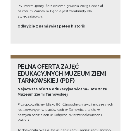
PS. Informujemy, że z dniem 1 grudnia 2025 r. oddział
Muzeum Zamek w Dębnie jest zamknięty dla
zwiedzających.
Odkryjcie z nami świat pełen historii!
PEŁNA OFERTA ZAJĘĆ
EDUKACYJNYCH MUZEUM ZIEMI
TARNOWSKIEJ (PDF)
Najnowsza oferta edukacyjna wiosna–lato 2026
Muzeum Ziemi Tarnowskiej
Przygotowaliśmy blisko 80 różnorodnych lekcji muzealnych
realizowanych w placówkach w Tarnowie, a także w
naszych oddziałach w Dołędze, Wierzchosławicach i
Zalipiu.
To doskonała okazja, by w inspirujący i angażujący sposób