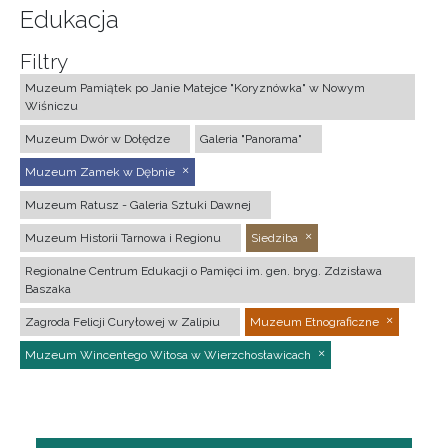
Edukacja
Filtry
Muzeum Pamiątek po Janie Matejce "Koryznówka" w Nowym
Wiśniczu
Muzeum Dwór w Dołędze
Galeria "Panorama"
Muzeum Zamek w Dębnie
Muzeum Ratusz - Galeria Sztuki Dawnej
Muzeum Historii Tarnowa i Regionu
Siedziba
Regionalne Centrum Edukacji o Pamięci im. gen. bryg. Zdzisława
Baszaka
Zagroda Felicji Curyłowej w Zalipiu
Muzeum Etnograficzne
Muzeum Wincentego Witosa w Wierzchosławicach