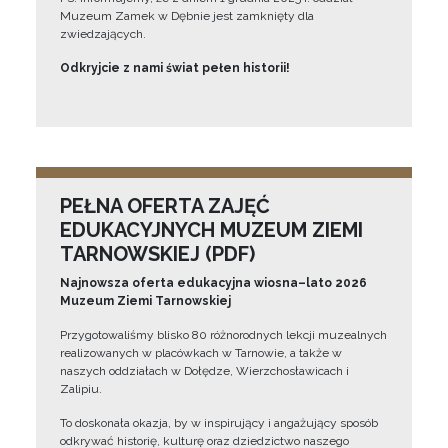
Muzeum Zamek w Dębnie jest zamknięty dla
zwiedzających.
Odkryjcie z nami świat pełen historii!
PEŁNA OFERTA ZAJĘĆ
EDUKACYJNYCH MUZEUM ZIEMI
TARNOWSKIEJ (PDF)
Najnowsza oferta edukacyjna wiosna–lato 2026
Muzeum Ziemi Tarnowskiej
Przygotowaliśmy blisko 80 różnorodnych lekcji muzealnych
realizowanych w placówkach w Tarnowie, a także w
naszych oddziałach w Dołędze, Wierzchosławicach i
Zalipiu.
To doskonała okazja, by w inspirujący i angażujący sposób
odkrywać historię, kulturę oraz dziedzictwo naszego