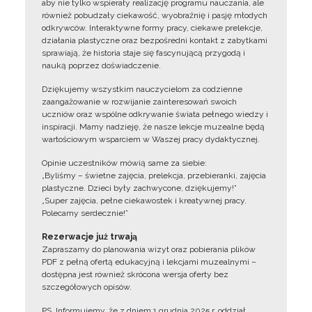
aby nie tylko wspierały realizację programu nauczania, ale
również pobudzały ciekawość, wyobraźnię i pasję młodych
odkrywców. Interaktywne formy pracy, ciekawe prelekcje,
działania plastyczne oraz bezpośredni kontakt z zabytkami
sprawiają, że historia staje się fascynującą przygodą i
nauką poprzez doświadczenie.
Dziękujemy wszystkim nauczycielom za codzienne
zaangażowanie w rozwijanie zainteresowań swoich
uczniów oraz wspólne odkrywanie świata pełnego wiedzy i
inspiracji. Mamy nadzieję, że nasze lekcje muzealne będą
wartościowym wsparciem w Waszej pracy dydaktycznej.
Opinie uczestników mówią same za siebie:
„Byliśmy – świetne zajęcia, prelekcja, przebieranki, zajęcia
plastyczne. Dzieci były zachwycone, dziękujemy!”
„Super zajęcia, pełne ciekawostek i kreatywnej pracy.
Polecamy serdecznie!”
Rezerwacje już trwają
Zapraszamy do planowania wizyt oraz pobierania plików
PDF z pełną ofertą edukacyjną i lekcjami muzealnymi –
dostępna jest również skrócona wersja oferty bez
szczegółowych opisów.
PS. Informujemy, że z dniem 1 grudnia 2025 r. oddział