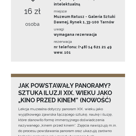
intelektualną
16 zł
miejsce
Muzeum Ratusz - Galeria Sztuki
Dawnej, Rynek 1, 33-100 Tarnów
osoba
uwagi
wymagana rezerwacja
rezerwacja
nr telefonu: (+48) 14 621 21 49
wew. 101
JAK POWSTAWAŁY PANORAMY?
SZTUKA ILUZJI XIX. WIEKU JAKO
„KINO PRZED KINEM” (NOWOŚĆ)
Lekcja muzealna dotyczy panoram XIX. wieku jako
wyjątkowego zjawiska łączącego sztukę, naukę i iluzję,
które stanowiło formę immersyjnego doświadczenia
nazywanego „kinem przed kinem”. Zajęcia nawiązują m.in.
do procesu powstawania panoram oraz ukazują zarówno