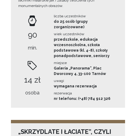
techniki malarskie jak i zasady tworzenia tych
monumentalnych obrazów.
liczba uczestników
do 25 osób (grupy
zorganizowane)
90
wiek uczestników
przedszkole, edukacja
wczesnoszkolna, szkoła
min.
podstawowa (kl. 4-8), szkoły
ponadpodstawowe, seniorzy
miejsce
Galeria „Panorama”, Plac
Dworcowy 4, 33-100 Tarnów
14 zł
uwagi
wymagana rezerwacja
osoba
rezerwacja
nr telefonu: (+48) 784 912 326
„SKRZYDLATE I ŁACIATE”, CZYLI