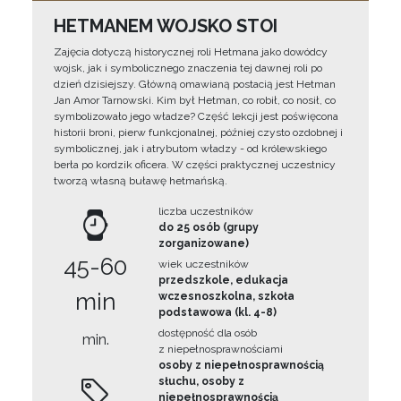
HETMANEM WOJSKO STOI
Zajęcia dotyczą historycznej roli Hetmana jako dowódcy
wojsk, jak i symbolicznego znaczenia tej dawnej roli po
dzień dzisiejszy. Główną omawianą postacią jest Hetman
Jan Amor Tarnowski. Kim był Hetman, co robił, co nosił, co
symbolizowało jego władze? Część lekcji jest poświęcona
historii broni, pierw funkcjonalnej, później czysto ozdobnej i
symbolicznej, jak i atrybutom władzy - od królewskiego
berła po kordzik oficera. W części praktycznej uczestnicy
tworzą własną buławę hetmańską.
liczba uczestników
do 25 osób (grupy
zorganizowane)
45-60
wiek uczestników
przedszkole, edukacja
min
wczesnoszkolna, szkoła
podstawowa (kl. 4-8)
dostępność dla osób
min.
z niepełnosprawnościami
osoby z niepełnosprawnością
słuchu, osoby z
niepełnosprawnością