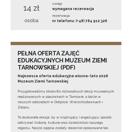
uwagi
14 zł
wymagana rezerwacja
rezerwacja
osoba
nr telefonu: (+48) 784 912 326
PEŁNA OFERTA ZAJĘĆ
EDUKACYJNYCH MUZEUM ZIEMI
TARNOWSKIEJ (PDF)
Najnowsza oferta edukacyjna wiosna–lato 2026
Muzeum Ziemi Tarnowskiej
Przygotowaliśmy blisko 80 różnorodnych lekcji muzealnych
realizowanych w placówkach w Tarnowie, a także w
naszych oddziałach w Dołędze, Wierzchosławicach i
Zalipiu.
To doskonała okazja, by w inspirujący i angażujący sposób
odkrywać historię, kulturę oraz dziedzictwo naszego
regionu. Nasze zajęcia zostały starannie opracowane tak,