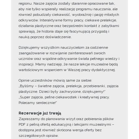
regionu. Nasze zajęcia zostały starannie opracowane tak,
aby nie tylko wspierały realizację programu nauczania, ale
również pobudzały ciekawość, wyobraźnię i pasję młodych
odkrywców. Interaktywne formy pracy, ciekawe prelekcje,
działania plastyczne oraz bezpośredni kontakt z zabytkami
sprawiają, że historia staje się fascynującą przygodą i
nauką poprzez doświadczenie.
Dziękujemy wszystkim nauczycielom za codzienne
zaangażowanie w rozwijanie zainteresowań swoich
uczniów oraz wspólne odkrywanie świata pełnego wiedzy i
inspiracji. Mamy nadzieję, że nasze lekcje muzealne będą
wartościowym wsparciem w Waszej pracy dydaktycznej.
Opinie uczestników mówią same za siebie:
„Byliśmy – świetne zajęcia, prelekcja, przebieranki, zajęcia
plastyczne. Dzieci były zachwycone, dziękujemy!”
„Super zajęcia, pełne ciekawostek i kreatywnej pracy.
Polecamy serdecznie!”
Rezerwacje już trwają
Zapraszamy do planowania wizyt oraz pobierania plików
PDF z pełną ofertą edukacyjną i lekcjami muzealnymi –
dostępna jest również skrócona wersja oferty bez
szczegółowych opisów.