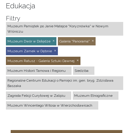
Edukacja
Filtry
Muzeum Pamiątek po Janie Matejce "Koryznówka" w Nowym
Wiśniczu
Muzeum Dwór w Dołędze
Galeria "Panorama"
Muzeum Zamek w Dębnie
Muzeum Ratusz - Galeria Sztuki Dawnej
Muzeum Historii Tarnowa i Regionu
Siedziba
Regionalne Centrum Edukacji o Pamięci im. gen. bryg. Zdzisława
Baszaka
Zagroda Felicji Curyłowej w Zalipiu
Muzeum Etnograficzne
Muzeum Wincentego Witosa w Wierzchosławicach