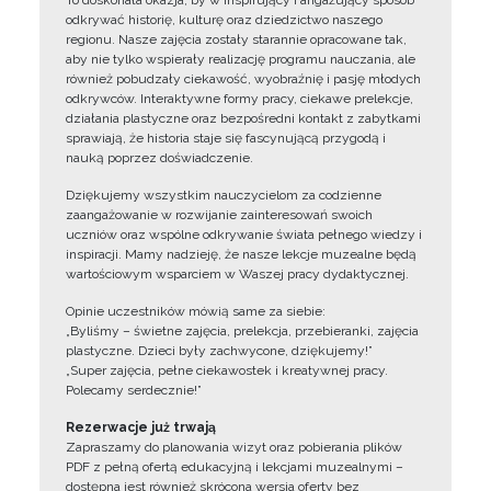
To doskonała okazja, by w inspirujący i angażujący sposób
odkrywać historię, kulturę oraz dziedzictwo naszego
regionu. Nasze zajęcia zostały starannie opracowane tak,
aby nie tylko wspierały realizację programu nauczania, ale
również pobudzały ciekawość, wyobraźnię i pasję młodych
odkrywców. Interaktywne formy pracy, ciekawe prelekcje,
działania plastyczne oraz bezpośredni kontakt z zabytkami
sprawiają, że historia staje się fascynującą przygodą i
nauką poprzez doświadczenie.
Dziękujemy wszystkim nauczycielom za codzienne
zaangażowanie w rozwijanie zainteresowań swoich
uczniów oraz wspólne odkrywanie świata pełnego wiedzy i
inspiracji. Mamy nadzieję, że nasze lekcje muzealne będą
wartościowym wsparciem w Waszej pracy dydaktycznej.
Opinie uczestników mówią same za siebie:
„Byliśmy – świetne zajęcia, prelekcja, przebieranki, zajęcia
plastyczne. Dzieci były zachwycone, dziękujemy!”
„Super zajęcia, pełne ciekawostek i kreatywnej pracy.
Polecamy serdecznie!”
Rezerwacje już trwają
Zapraszamy do planowania wizyt oraz pobierania plików
PDF z pełną ofertą edukacyjną i lekcjami muzealnymi –
dostępna jest również skrócona wersja oferty bez