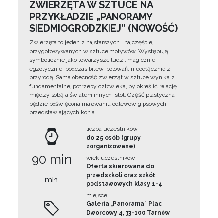
ZWIERZĘTA W SZTUCE NA
PRZYKŁADZIE „PANORAMY
SIEDMIOGRODZKIEJ” (NOWOŚĆ)
Zwierzęta to jeden z najstarszych i najczęściej
przygotowywanych w sztuce motywów. Występują
symbolicznie jako towarzysze ludzi, magicznie,
egzotycznie, podczas bitew, polowań, nieodłącznie z
przyrodą. Sama obecność zwierząt w sztuce wynika z
fundamentalnej potrzeby człowieka, by określić relację
między sobą a światem innych istot. Część plastyczna
będzie poświęcona malowaniu odlewów gipsowych
przedstawiających konia.
liczba uczestników
do 25 osób (grupy
zorganizowane)
90 min
wiek uczestników
Oferta skierowana do
przedszkoli oraz szkół
min.
podstawowych klasy 1-4.
miejsce
Galeria „Panorama” Plac
Dworcowy 4, 33-100 Tarnów