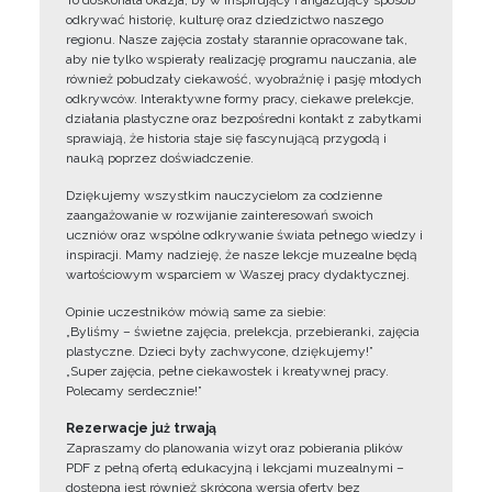
To doskonała okazja, by w inspirujący i angażujący sposób
odkrywać historię, kulturę oraz dziedzictwo naszego
regionu. Nasze zajęcia zostały starannie opracowane tak,
aby nie tylko wspierały realizację programu nauczania, ale
również pobudzały ciekawość, wyobraźnię i pasję młodych
odkrywców. Interaktywne formy pracy, ciekawe prelekcje,
działania plastyczne oraz bezpośredni kontakt z zabytkami
sprawiają, że historia staje się fascynującą przygodą i
nauką poprzez doświadczenie.
Dziękujemy wszystkim nauczycielom za codzienne
zaangażowanie w rozwijanie zainteresowań swoich
uczniów oraz wspólne odkrywanie świata pełnego wiedzy i
inspiracji. Mamy nadzieję, że nasze lekcje muzealne będą
wartościowym wsparciem w Waszej pracy dydaktycznej.
Opinie uczestników mówią same za siebie:
„Byliśmy – świetne zajęcia, prelekcja, przebieranki, zajęcia
plastyczne. Dzieci były zachwycone, dziękujemy!”
„Super zajęcia, pełne ciekawostek i kreatywnej pracy.
Polecamy serdecznie!”
Rezerwacje już trwają
Zapraszamy do planowania wizyt oraz pobierania plików
PDF z pełną ofertą edukacyjną i lekcjami muzealnymi –
dostępna jest również skrócona wersja oferty bez