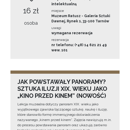
intelektualną
16 zł
miejsce
Muzeum Ratusz - Galeria Sztuki
Dawnej, Rynek 1, 33-100 Tarnów
osoba
uwagi
wymagana rezerwacja
rezerwacja
nr telefonu: (+48) 14 621 21 49
wew. 101
JAK POWSTAWAŁY PANORAMY?
SZTUKA ILUZJI XIX. WIEKU JAKO
„KINO PRZED KINEM” (NOWOŚĆ)
Lekcja muzealna dotyczy panoram XIX. wieku jako
wyjątkowego zjawiska łączącego sztukę, naukę i iluzję,
które stanowiło formę immersyjnego doświadczenia
nazywanego „kinem przed kinem”. Zajęcia nawiązują m.in.
do procesu powstawania panoram oraz ukazują zarówno