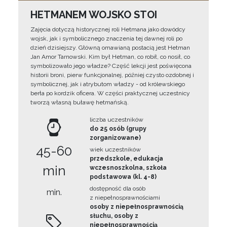
HETMANEM WOJSKO STOI
Zajęcia dotyczą historycznej roli Hetmana jako dowódcy
wojsk, jak i symbolicznego znaczenia tej dawnej roli po
dzień dzisiejszy. Główną omawianą postacią jest Hetman
Jan Amor Tarnowski. Kim był Hetman, co robił, co nosił, co
symbolizowało jego władze? Część lekcji jest poświęcona
historii broni, pierw funkcjonalnej, później czysto ozdobnej i
symbolicznej, jak i atrybutom władzy - od królewskiego
berła po kordzik oficera. W części praktycznej uczestnicy
tworzą własną buławę hetmańską.
liczba uczestników
do 25 osób (grupy
zorganizowane)
45-60
wiek uczestników
przedszkole, edukacja
min
wczesnoszkolna, szkoła
podstawowa (kl. 4-8)
dostępność dla osób
min.
z niepełnosprawnościami
osoby z niepełnosprawnością
słuchu, osoby z
niepełnosprawnością