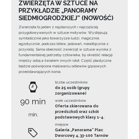
ZWIERZĘTA W SZTUCE NA
PRZYKŁADZIE „PANORAMY
SIEDMIOGRODZKIEJ” (NOWOŚĆ)
Zwierzęta to jeden z najstarszych i najczęściej
przygotowywanych w sztuce motywów. Występują
symbolicznie jako towarzysze ludzi, magicznie,
egzotycznie, podczas bitew, polowań, nieodłącznie z
przyrodą. Sama obecność zwierząt w sztuce wynika z
fundamentalnej potrzeby człowieka, by określić relację
między sobą a światem innych istot. Część plastyczna
będzie poświęcona malowaniu odlewów gipsowych
przedstawiających konia.
liczba uczestników
do 25 osób (grupy
zorganizowane)
90 min
wiek uczestników
Oferta skierowana do
przedszkoli oraz szkół
min.
podstawowych klasy 1-4.
miejsce
Galeria „Panorama” Plac
Dworcowy 4, 33-100 Tarnów