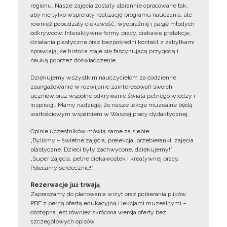
regionu. Nasze zajęcia zostały starannie opracowane tak,
aby nie tylko wspierały realizację programu nauczania, ale
również pobudzały ciekawość, wyobraźnię i pasję młodych
odkrywców. Interaktywne formy pracy, ciekawe prelekcje,
działania plastyczne oraz bezpośredni kontakt z zabytkami
sprawiają, że historia staje się fascynującą przygodą i
nauką poprzez doświadczenie.
Dziękujemy wszystkim nauczycielom za codzienne
zaangażowanie w rozwijanie zainteresowań swoich
uczniów oraz wspólne odkrywanie świata pełnego wiedzy i
inspiracji. Mamy nadzieję, że nasze lekcje muzealne będą
wartościowym wsparciem w Waszej pracy dydaktycznej.
Opinie uczestników mówią same za siebie:
„Byliśmy – świetne zajęcia, prelekcja, przebieranki, zajęcia
plastyczne. Dzieci były zachwycone, dziękujemy!”
„Super zajęcia, pełne ciekawostek i kreatywnej pracy.
Polecamy serdecznie!”
Rezerwacje już trwają
Zapraszamy do planowania wizyt oraz pobierania plików
PDF z pełną ofertą edukacyjną i lekcjami muzealnymi –
dostępna jest również skrócona wersja oferty bez
szczegółowych opisów.