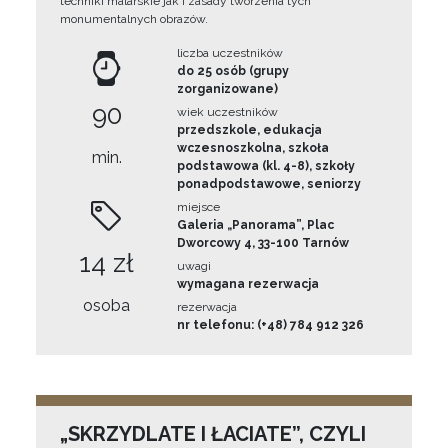
techniki malarskie jak i zasady tworzenia tych
monumentalnych obrazów.
liczba uczestników
do 25 osób (grupy
zorganizowane)
90
wiek uczestników
przedszkole, edukacja
wczesnoszkolna, szkoła
min.
podstawowa (kl. 4-8), szkoły
ponadpodstawowe, seniorzy
miejsce
Galeria „Panorama”, Plac
Dworcowy 4, 33-100 Tarnów
14 zł
uwagi
wymagana rezerwacja
osoba
rezerwacja
nr telefonu: (+48) 784 912 326
„SKRZYDLATE I ŁACIATE”, CZYLI