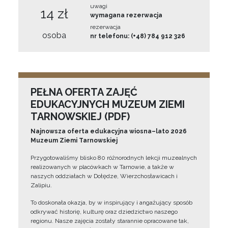
uwagi
14 zł
wymagana rezerwacja
rezerwacja
osoba
nr telefonu: (+48) 784 912 326
PEŁNA OFERTA ZAJĘĆ
EDUKACYJNYCH MUZEUM ZIEMI
TARNOWSKIEJ (PDF)
Najnowsza oferta edukacyjna wiosna–lato 2026
Muzeum Ziemi Tarnowskiej
Przygotowaliśmy blisko 80 różnorodnych lekcji muzealnych
realizowanych w placówkach w Tarnowie, a także w
naszych oddziałach w Dołędze, Wierzchosławicach i
Zalipiu.
To doskonała okazja, by w inspirujący i angażujący sposób
odkrywać historię, kulturę oraz dziedzictwo naszego
regionu. Nasze zajęcia zostały starannie opracowane tak,