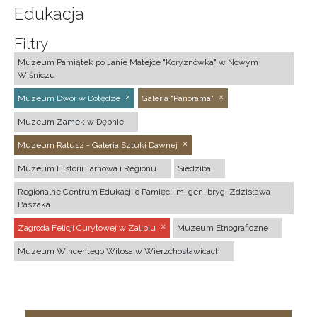
Edukacja
Filtry
Muzeum Pamiątek po Janie Matejce "Koryznówka" w Nowym
Wiśniczu
Muzeum Dwór w Dołędze
Galeria "Panorama"
Muzeum Zamek w Dębnie
Muzeum Ratusz - Galeria Sztuki Dawnej
Muzeum Historii Tarnowa i Regionu
Siedziba
Regionalne Centrum Edukacji o Pamięci im. gen. bryg. Zdzisława
Baszaka
Zagroda Felicji Curyłowej w Zalipiu
Muzeum Etnograficzne
Muzeum Wincentego Witosa w Wierzchosławicach