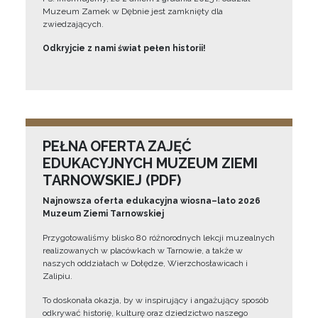
Muzeum Zamek w Dębnie jest zamknięty dla
zwiedzających.
Odkryjcie z nami świat pełen historii!
PEŁNA OFERTA ZAJĘĆ
EDUKACYJNYCH MUZEUM ZIEMI
TARNOWSKIEJ (PDF)
Najnowsza oferta edukacyjna wiosna–lato 2026
Muzeum Ziemi Tarnowskiej
Przygotowaliśmy blisko 80 różnorodnych lekcji muzealnych
realizowanych w placówkach w Tarnowie, a także w
naszych oddziałach w Dołędze, Wierzchosławicach i
Zalipiu.
To doskonała okazja, by w inspirujący i angażujący sposób
odkrywać historię, kulturę oraz dziedzictwo naszego