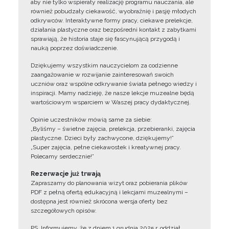
aby nie tylko wspierały realizację programu nauczania, ale
również pobudzały ciekawość, wyobraźnię i pasję młodych
odkrywców. Interaktywne formy pracy, ciekawe prelekcje,
działania plastyczne oraz bezpośredni kontakt z zabytkami
sprawiają, że historia staje się fascynującą przygodą i
nauką poprzez doświadczenie.
Dziękujemy wszystkim nauczycielom za codzienne
zaangażowanie w rozwijanie zainteresowań swoich
uczniów oraz wspólne odkrywanie świata pełnego wiedzy i
inspiracji. Mamy nadzieję, że nasze lekcje muzealne będą
wartościowym wsparciem w Waszej pracy dydaktycznej.
Opinie uczestników mówią same za siebie:
„Byliśmy – świetne zajęcia, prelekcja, przebieranki, zajęcia
plastyczne. Dzieci były zachwycone, dziękujemy!”
„Super zajęcia, pełne ciekawostek i kreatywnej pracy.
Polecamy serdecznie!”
Rezerwacje już trwają
Zapraszamy do planowania wizyt oraz pobierania plików
PDF z pełną ofertą edukacyjną i lekcjami muzealnymi –
dostępna jest również skrócona wersja oferty bez
szczegółowych opisów.
PS. Informujemy, że z dniem 1 grudnia 2025 r. oddział