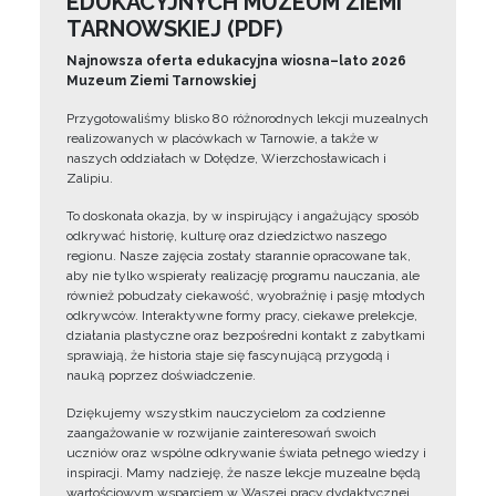
EDUKACYJNYCH MUZEUM ZIEMI
TARNOWSKIEJ (PDF)
Najnowsza oferta edukacyjna wiosna–lato 2026
Muzeum Ziemi Tarnowskiej
Przygotowaliśmy blisko 80 różnorodnych lekcji muzealnych
realizowanych w placówkach w Tarnowie, a także w
naszych oddziałach w Dołędze, Wierzchosławicach i
Zalipiu.
To doskonała okazja, by w inspirujący i angażujący sposób
odkrywać historię, kulturę oraz dziedzictwo naszego
regionu. Nasze zajęcia zostały starannie opracowane tak,
aby nie tylko wspierały realizację programu nauczania, ale
również pobudzały ciekawość, wyobraźnię i pasję młodych
odkrywców. Interaktywne formy pracy, ciekawe prelekcje,
działania plastyczne oraz bezpośredni kontakt z zabytkami
sprawiają, że historia staje się fascynującą przygodą i
nauką poprzez doświadczenie.
Dziękujemy wszystkim nauczycielom za codzienne
zaangażowanie w rozwijanie zainteresowań swoich
uczniów oraz wspólne odkrywanie świata pełnego wiedzy i
inspiracji. Mamy nadzieję, że nasze lekcje muzealne będą
wartościowym wsparciem w Waszej pracy dydaktycznej.