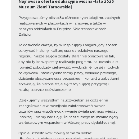
Najnowsza oferta edukacyjna wiosna–lato 2026
Muzeum Ziemi Tarnowskiej
Przygotowaliśmy blisko 80 różnorodnych lekcji muzealnych
realizowanych w placówkach w Tarnowie, a także w
naszych oddziałach w Dołędze, Wierzchosławicach i
Zalipiu.
To doskonała okazja, by w inspirujący i angażujący sposób
odkrywać historię, kulturę oraz dziedzictwo naszego
regionu. Nasze zajęcia zostały starannie opracowane tak,
aby nie tylko wspierały realizację programu nauczania, ale
również pobudzały ciekawość, wyobraźnię i pasję młodych
odkrywców. Interaktywne formy pracy, ciekawe prelekcje,
działania plastyczne oraz bezpośredni kontakt z zabytkami
sprawiają, że historia staje się fascynującą przygodą i
nauką poprzez doświadczenie.
Dziękujemy wszystkim nauczycielom za codzienne
zaangażowanie w rozwijanie zainteresowań swoich
uczniów oraz wspólne odkrywanie świata pełnego wiedzy i
inspiracji. Mamy nadzieję, że nasze lekcje muzealne będą
wartościowym wsparciem w Waszej pracy dydaktycznej.
Opinie uczestników mówią same za siebie:
„Byliśmy – świetne zajęcia, prelekcja, przebieranki, zajęcia