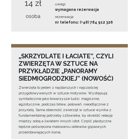
14 zł
uwagi
wymagana rezerwacja
osoba
rezerwacja
nr telefonu: (+48) 784 912 326
„SKRZYDLATE I ŁACIATE”, CZYLI
ZWIERZĘTA W SZTUCE NA
PRZYKŁADZIE „PANORAMY
SIEDMIOGRODZKIEJ” (NOWOŚĆ)
Zwierzęta to jeden z najstarszych i najczęściej
przygotowywanych w sztuce motywów. Występują
symbolicznie jako towarzysze ludzi, magicznie,
egzotycznie, podczas bitew, polowań, nieodłącznie z
przyrodą. Sama obecność zwierząt w sztuce wynika z
fundamentalnej potrzeby człowieka, by określić relację
między sobą a światem innych istot. Część plastyczna
będzie poświęcona malowaniu odlewów gipsowych
przedstawiających konia.