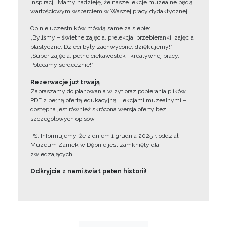
inspiracji. Mamy nadzieję, że nasze lekcje muzealne będą
wartościowym wsparciem w Waszej pracy dydaktycznej.
Opinie uczestników mówią same za siebie:
„Byliśmy – świetne zajęcia, prelekcja, przebieranki, zajęcia
plastyczne. Dzieci były zachwycone, dziękujemy!”
„Super zajęcia, pełne ciekawostek i kreatywnej pracy.
Polecamy serdecznie!”
Rezerwacje już trwają
Zapraszamy do planowania wizyt oraz pobierania plików
PDF z pełną ofertą edukacyjną i lekcjami muzealnymi –
dostępna jest również skrócona wersja oferty bez
szczegółowych opisów.
PS. Informujemy, że z dniem 1 grudnia 2025 r. oddział
Muzeum Zamek w Dębnie jest zamknięty dla
zwiedzających.
Odkryjcie z nami świat pełen historii!