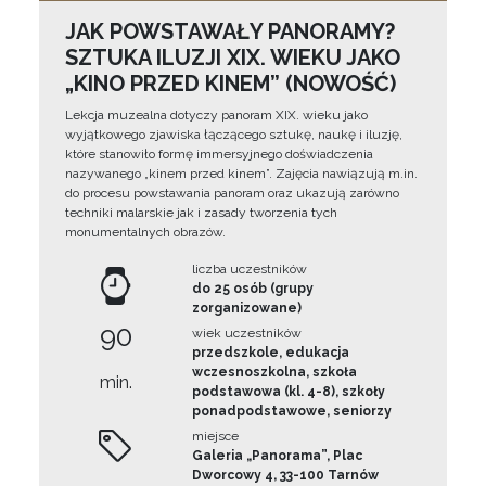
JAK POWSTAWAŁY PANORAMY?
SZTUKA ILUZJI XIX. WIEKU JAKO
„KINO PRZED KINEM” (NOWOŚĆ)
Lekcja muzealna dotyczy panoram XIX. wieku jako
wyjątkowego zjawiska łączącego sztukę, naukę i iluzję,
które stanowiło formę immersyjnego doświadczenia
nazywanego „kinem przed kinem”. Zajęcia nawiązują m.in.
do procesu powstawania panoram oraz ukazują zarówno
techniki malarskie jak i zasady tworzenia tych
monumentalnych obrazów.
liczba uczestników
do 25 osób (grupy
zorganizowane)
90
wiek uczestników
przedszkole, edukacja
wczesnoszkolna, szkoła
min.
podstawowa (kl. 4-8), szkoły
ponadpodstawowe, seniorzy
miejsce
Galeria „Panorama”, Plac
Dworcowy 4, 33-100 Tarnów