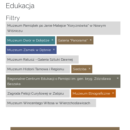
Edukacja
Filtry
Muzeum Pamiątek po Janie Matejce "Koryznówka" w Nowym
Wiśniczu
Muzeum Dwór w Dołędze
Galeria "Panorama"
Muzeum Zamek w Dębnie
Muzeum Ratusz - Galeria Sztuki Dawnej
Muzeum Historii Tarnowa i Regionu
Siedziba
Regionalne Centrum Edukacji o Pamięci im. gen. bryg. Zdzisława
Baszaka
Zagroda Felicji Curyłowej w Zalipiu
Muzeum Etnograficzne
Muzeum Wincentego Witosa w Wierzchosławicach