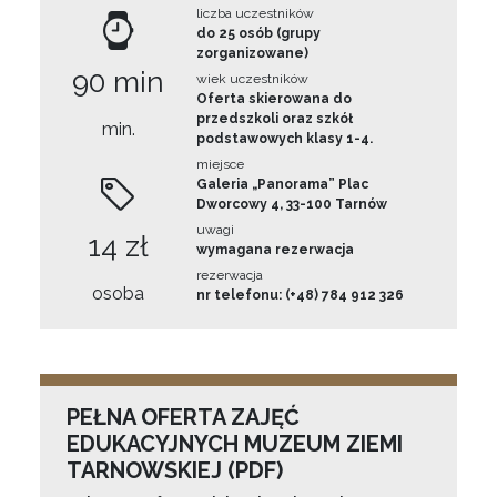
liczba uczestników
do 25 osób (grupy
zorganizowane)
90 min
wiek uczestników
Oferta skierowana do
przedszkoli oraz szkół
min.
podstawowych klasy 1-4.
miejsce
Galeria „Panorama” Plac
Dworcowy 4, 33-100 Tarnów
uwagi
14 zł
wymagana rezerwacja
rezerwacja
osoba
nr telefonu: (+48) 784 912 326
PEŁNA OFERTA ZAJĘĆ
EDUKACYJNYCH MUZEUM ZIEMI
TARNOWSKIEJ (PDF)