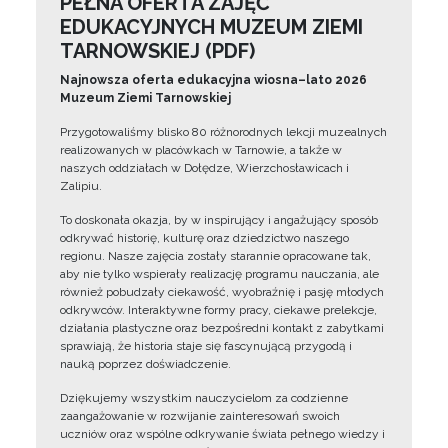
PEŁNA OFERTA ZAJĘĆ
EDUKACYJNYCH MUZEUM ZIEMI
TARNOWSKIEJ (PDF)
Najnowsza oferta edukacyjna wiosna–lato 2026
Muzeum Ziemi Tarnowskiej
Przygotowaliśmy blisko 80 różnorodnych lekcji muzealnych
realizowanych w placówkach w Tarnowie, a także w
naszych oddziałach w Dołędze, Wierzchosławicach i
Zalipiu.
To doskonała okazja, by w inspirujący i angażujący sposób
odkrywać historię, kulturę oraz dziedzictwo naszego
regionu. Nasze zajęcia zostały starannie opracowane tak,
aby nie tylko wspierały realizację programu nauczania, ale
również pobudzały ciekawość, wyobraźnię i pasję młodych
odkrywców. Interaktywne formy pracy, ciekawe prelekcje,
działania plastyczne oraz bezpośredni kontakt z zabytkami
sprawiają, że historia staje się fascynującą przygodą i
nauką poprzez doświadczenie.
Dziękujemy wszystkim nauczycielom za codzienne
zaangażowanie w rozwijanie zainteresowań swoich
uczniów oraz wspólne odkrywanie świata pełnego wiedzy i