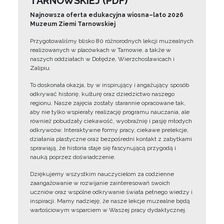
TARNOWSKIEJ (PDF)
Najnowsza oferta edukacyjna wiosna–lato 2026
Muzeum Ziemi Tarnowskiej
Przygotowaliśmy blisko 80 różnorodnych lekcji muzealnych
realizowanych w placówkach w Tarnowie, a także w
naszych oddziałach w Dołędze, Wierzchosławicach i
Zalipiu.
To doskonała okazja, by w inspirujący i angażujący sposób
odkrywać historię, kulturę oraz dziedzictwo naszego
regionu. Nasze zajęcia zostały starannie opracowane tak,
aby nie tylko wspierały realizację programu nauczania, ale
również pobudzały ciekawość, wyobraźnię i pasję młodych
odkrywców. Interaktywne formy pracy, ciekawe prelekcje,
działania plastyczne oraz bezpośredni kontakt z zabytkami
sprawiają, że historia staje się fascynującą przygodą i
nauką poprzez doświadczenie.
Dziękujemy wszystkim nauczycielom za codzienne
zaangażowanie w rozwijanie zainteresowań swoich
uczniów oraz wspólne odkrywanie świata pełnego wiedzy i
inspiracji. Mamy nadzieję, że nasze lekcje muzealne będą
wartościowym wsparciem w Waszej pracy dydaktycznej.