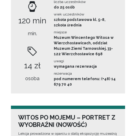
liczba uczestników
do 25 osób
wiek uczestników
120 min
szkoła podstawowa kl. 5-8,
szkoła średnia
miejsce
min.
Muzeum Wincentego Witosa w
Wierzchosławicach, oddział
Muzeum Ziemi Tarnowskiej, 33-
122 Wierzchosławice 698
uwagi
14 zł
wymagana rezerwacja
rezerwacja
osoba
pod numerem telefonu: (+48) 14
679 70 40
WITOS PO MOJEMU – PORTRET Z
WYOBRAŹNI (NOWOŚĆ)
Lekcja prowadzona w oparciu o stałą ekspozycję muzealną