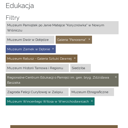
Edukacja
Filtry
Muzeum Pamiątek po Janie Matejce "Koryznówka" w Nowym
Wiśniczu
Muzeum Dwór w Dołędze
Galeria "Panorama"
Muzeum Zamek w Dębnie
Muzeum Ratusz - Galeria Sztuki Dawnej
Muzeum Historii Tarnowa i Regionu
Siedziba
Regionalne Centrum Edukacji o Pamięci im. gen. bryg. Zdzisława
Baszaka
Zagroda Felicji Curyłowej w Zalipiu
Muzeum Etnograficzne
Muzeum Wincentego Witosa w Wierzchosławicach