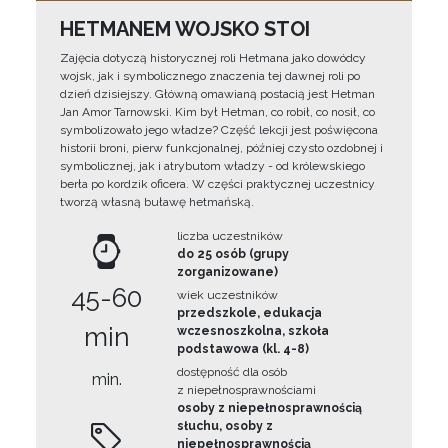
HETMANEM WOJSKO STOI
Zajęcia dotyczą historycznej roli Hetmana jako dowódcy
wojsk, jak i symbolicznego znaczenia tej dawnej roli po
dzień dzisiejszy. Główną omawianą postacią jest Hetman
Jan Amor Tarnowski. Kim był Hetman, co robił, co nosił, co
symbolizowało jego władze? Część lekcji jest poświęcona
historii broni, pierw funkcjonalnej, później czysto ozdobnej i
symbolicznej, jak i atrybutom władzy - od królewskiego
berła po kordzik oficera. W części praktycznej uczestnicy
tworzą własną buławę hetmańską.
liczba uczestników
do 25 osób (grupy
zorganizowane)
45-60
wiek uczestników
przedszkole, edukacja
min
wczesnoszkolna, szkoła
podstawowa (kl. 4-8)
dostępność dla osób
min.
z niepełnosprawnościami
osoby z niepełnosprawnością
słuchu, osoby z
niepełnosprawnością