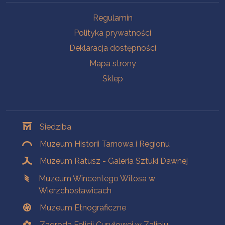
Na skróty
Regulamin
Polityka prywatności
Deklaracja dostępności
Mapa strony
Sklep
Oddziały
Siedziba
Muzeum Historii Tarnowa i Regionu
Muzeum Ratusz - Galeria Sztuki Dawnej
Muzeum Wincentego Witosa w
Wierzchosławicach
Muzeum Etnograficzne
Zagroda Felicji Curyłowej w Zalipiu