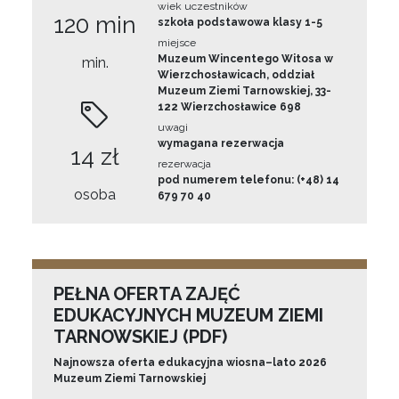
wiek uczestników
120 min
szkoła podstawowa klasy 1-5
miejsce
Muzeum Wincentego Witosa w
min.
Wierzchosławicach, oddział
Muzeum Ziemi Tarnowskiej, 33-
122 Wierzchosławice 698
uwagi
wymagana rezerwacja
14 zł
rezerwacja
pod numerem telefonu: (+48) 14
osoba
679 70 40
PEŁNA OFERTA ZAJĘĆ
EDUKACYJNYCH MUZEUM ZIEMI
TARNOWSKIEJ (PDF)
Najnowsza oferta edukacyjna wiosna–lato 2026
Muzeum Ziemi Tarnowskiej