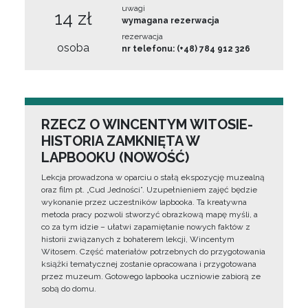
uwagi
14 zł
wymagana rezerwacja
rezerwacja
osoba
nr telefonu: (+48) 784 912 326
RZECZ O WINCENTYM WITOSIE-
HISTORIA ZAMKNIĘTA W
LAPBOOKU (NOWOŚĆ)
Lekcja prowadzona w oparciu o stałą ekspozycję muzealną
oraz film pt. „Cud Jedności”. Uzupełnieniem zajęć będzie
wykonanie przez uczestników lapbooka. Ta kreatywna
metoda pracy pozwoli stworzyć obrazkową mapę myśli, a
co za tym idzie – ułatwi zapamiętanie nowych faktów z
historii związanych z bohaterem lekcji, Wincentym
Witosem. Część materiałów potrzebnych do przygotowania
książki tematycznej zostanie opracowana i przygotowana
przez muzeum. Gotowego lapbooka uczniowie zabiorą ze
sobą do domu.