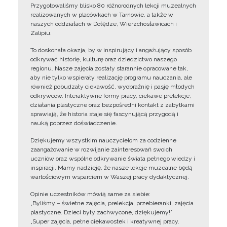
Przygotowaliśmy blisko 80 różnorodnych lekcji muzealnych
realizowanych w placówkach w Tarnowie, a także w
naszych oddziałach w Dołędze, Wierzchosławicach i
Zalipiu.
To doskonała okazja, by w inspirujący i angażujący sposób
odkrywać historię, kulturę oraz dziedzictwo naszego
regionu. Nasze zajęcia zostały starannie opracowane tak,
aby nie tylko wspierały realizację programu nauczania, ale
również pobudzały ciekawość, wyobraźnię i pasję młodych
odkrywców. Interaktywne formy pracy, ciekawe prelekcje,
działania plastyczne oraz bezpośredni kontakt z zabytkami
sprawiają, że historia staje się fascynującą przygodą i
nauką poprzez doświadczenie.
Dziękujemy wszystkim nauczycielom za codzienne
zaangażowanie w rozwijanie zainteresowań swoich
uczniów oraz wspólne odkrywanie świata pełnego wiedzy i
inspiracji. Mamy nadzieję, że nasze lekcje muzealne będą
wartościowym wsparciem w Waszej pracy dydaktycznej.
Opinie uczestników mówią same za siebie:
„Byliśmy – świetne zajęcia, prelekcja, przebieranki, zajęcia
plastyczne. Dzieci były zachwycone, dziękujemy!”
„Super zajęcia, pełne ciekawostek i kreatywnej pracy.