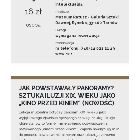
intelektualną
16 zł
miejsce
Muzeum Ratusz - Galeria Sztuki
Dawnej, Rynek 1, 33-100 Tarnów
osoba
uwagi
wymagana rezerwacja
rezerwacja
nr telefonu: (+48) 14 621 21 49
wew. 101
JAK POWSTAWAŁY PANORAMY?
SZTUKA ILUZJI XIX. WIEKU JAKO
„KINO PRZED KINEM” (NOWOŚĆ)
Lekcja muzealna dotyczy panoram XIX. wieku jako
wyjątkowego zjawiska łączącego sztukę, naukę i iluzję,
które stanowiło formę immersyjnego doświadczenia
nazywanego „kinem przed kinem”. Zajęcia nawiązują m.in.
do procesu powstawania panoram oraz ukazują zarówno