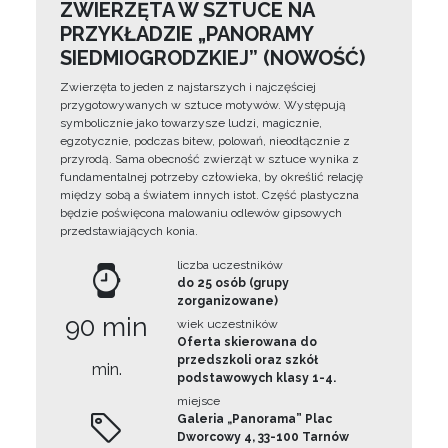
ZWIERZĘTA W SZTUCE NA
PRZYKŁADZIE „PANORAMY
SIEDMIOGRODZKIEJ” (NOWOŚĆ)
Zwierzęta to jeden z najstarszych i najczęściej
przygotowywanych w sztuce motywów. Występują
symbolicznie jako towarzysze ludzi, magicznie,
egzotycznie, podczas bitew, polowań, nieodłącznie z
przyrodą. Sama obecność zwierząt w sztuce wynika z
fundamentalnej potrzeby człowieka, by określić relację
między sobą a światem innych istot. Część plastyczna
będzie poświęcona malowaniu odlewów gipsowych
przedstawiających konia.
liczba uczestników
do 25 osób (grupy
zorganizowane)
90 min
wiek uczestników
Oferta skierowana do
przedszkoli oraz szkół
min.
podstawowych klasy 1-4.
miejsce
Galeria „Panorama” Plac
Dworcowy 4, 33-100 Tarnów