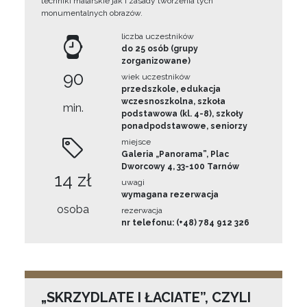
techniki malarskie jak i zasady tworzenia tych
monumentalnych obrazów.
liczba uczestników
do 25 osób (grupy
zorganizowane)
90
wiek uczestników
przedszkole, edukacja
wczesnoszkolna, szkoła
min.
podstawowa (kl. 4-8), szkoły
ponadpodstawowe, seniorzy
miejsce
Galeria „Panorama”, Plac
Dworcowy 4, 33-100 Tarnów
14 zł
uwagi
wymagana rezerwacja
osoba
rezerwacja
nr telefonu: (+48) 784 912 326
„SKRZYDLATE I ŁACIATE”, CZYLI