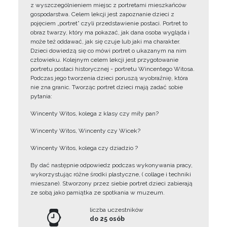
z wyszczególnieniem miejsc z portretami mieszkańców
gospodarstwa. Celem lekcji jest zapoznanie dzieci z
pojęciem „portret” czyli przedstawienie postaci. Portret to
obraz twarzy, który ma pokazać, jak dana osoba wygląda i
może też oddawać, jak się czuje lub jaki ma charakter.
Dzieci dowiedzą się co mówi portret o ukazanym na nim
człowieku. Kolejnym celem lekcji jest przygotowanie
portretu postaci historycznej - portretu Wincentego Witosa.
Podczas jego tworzenia dzieci poruszą wyobraźnię, która
nie zna granic. Tworząc portret dzieci mają zadać sobie
pytania:
Wincenty Witos, kolega z klasy czy miły pan?
Wincenty Witos, Wincenty czy Wicek?
Wincenty Witos, kolega czy dziadzio ?
By dać następnie odpowiedz podczas wykonywania pracy,
wykorzystując różne środki plastyczne, ( collage i techniki
mieszane). Stworzony przez siebie portret dzieci zabierają
ze sobą jako pamiątka ze spotkania w muzeum.
liczba uczestników
do 25 osób