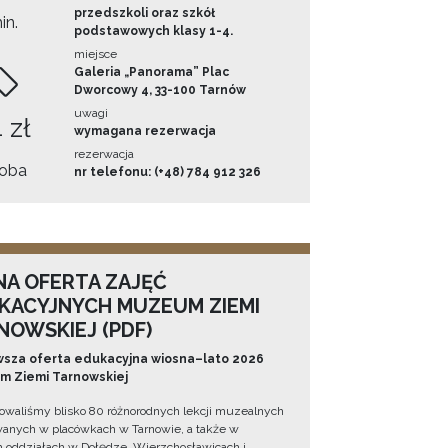
przedszkoli oraz szkół
in.
podstawowych klasy 1-4.
miejsce
Galeria „Panorama” Plac
Dworcowy 4, 33-100 Tarnów
uwagi
 zł
wymagana rezerwacja
rezerwacja
oba
nr telefonu: (+48) 784 912 326
NA OFERTA ZAJĘĆ
KACYJNYCH MUZEUM ZIEMI
NOWSKIEJ (PDF)
sza oferta edukacyjna wiosna–lato 2026
 Ziemi Tarnowskiej
owaliśmy blisko 80 różnorodnych lekcji muzealnych
wanych w placówkach w Tarnowie, a także w
 oddziałach w Dołędze, Wierzchosławicach i