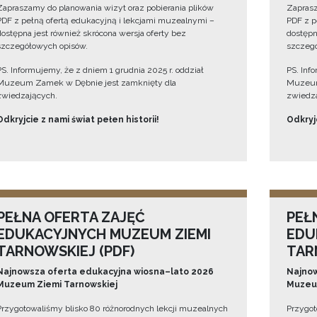
Zapraszamy do planowania wizyt oraz pobierania plików
Zaprasz
PDF z pełną ofertą edukacyjną i lekcjami muzealnymi –
PDF z p
dostępna jest również skrócona wersja oferty bez
dostępn
szczegółowych opisów.
szczegó
PS. Informujemy, że z dniem 1 grudnia 2025 r. oddział
PS. Inf
Muzeum Zamek w Dębnie jest zamknięty dla
Muzeum
zwiedzających.
zwiedza
Odkryjcie z nami świat pełen historii!
Odkryjc
PEŁNA OFERTA ZAJĘĆ
PEŁ
EDUKACYJNYCH MUZEUM ZIEMI
EDU
TARNOWSKIEJ (PDF)
TAR
Najnowsza oferta edukacyjna wiosna–lato 2026
Najnow
Muzeum Ziemi Tarnowskiej
Muzeum
Przygotowaliśmy blisko 80 różnorodnych lekcji muzealnych
Przygot