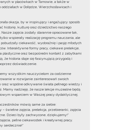
wanych w placówkach w Tarnowie, a także w
 oddziałach w Dołędze, Wierzchosławicach i
onała okazja, by w inspirujący i angażujący sposób
ć historię, kulturę oraz dziedzictwo naszego
. Nasze zajęcia zostały starannie opracowane tak,
 tylko wspierały realizację programu nauczania, ale
 pobudzały ciekawość, wyobraźnię i pasję młodych
ów. Interaktywne formy pracy, ciekawe prelekcje,
ia plastyczne oraz bezpośredni kontakt z zabytkami
ą, że historia staje się fascynującą przygodą i
oprzez doświadczenie.
jemy wszystkim nauczycielom za codzienne
owanie w rozwijanie zainteresowań swoich
 oraz wspólne odkrywanie świata pełnego wiedzy i
cji. Mamy nadzieję, że nasze lekcje muzealne będą
iowym wsparciem w Waszej pracy dydaktycznej.
uczestników mówią same za siebie:
 – świetne zajęcia, prelekcja, przebieranki, zajęcia
zne. Dzieci były zachwycone, dziękujemy!”
zajęcia, pełne ciekawostek i kreatywnej pracy.
y serdecznie!”