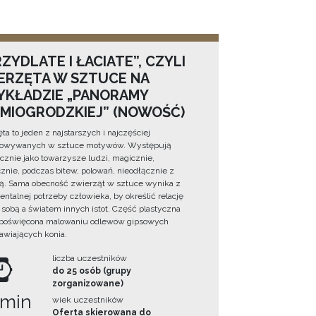
ZYDLATE I ŁACIATE”, CZYLI
ERZĘTA W SZTUCE NA
YKŁADZIE „PANORAMY
DMIOGRODZKIEJ” (NOWOŚĆ)
ta to jeden z najstarszych i najczęściej
towywanych w sztuce motywów. Występują
cznie jako towarzysze ludzi, magicznie,
znie, podczas bitew, polowań, nieodłącznie z
ą. Sama obecność zwierząt w sztuce wynika z
ntalnej potrzeby człowieka, by określić relację
sobą a światem innych istot. Część plastyczna
 poświęcona malowaniu odlewów gipsowych
awiających konia.
liczba uczestników
do 25 osób (grupy
zorganizowane)
 min
wiek uczestników
Oferta skierowana do