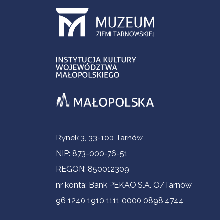
Informacje kontaktowe
Rynek 3, 33-100 Tarnów
NIP: 873-000-76-51
REGON: 850012309
nr konta: Bank PEKAO S.A. O/Tarnów
96 1240 1910 1111 0000 0898 4744