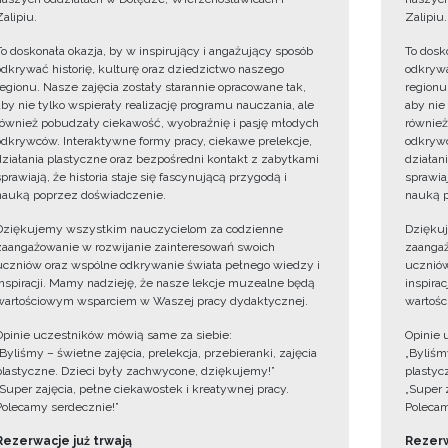
Zalipiu.
Zalipiu.
To doskonała okazja, by w inspirujący i angażujący sposób
To dosk
odkrywać historię, kulturę oraz dziedzictwo naszego
odkrywa
regionu. Nasze zajęcia zostały starannie opracowane tak,
regionu
aby nie tylko wspierały realizację programu nauczania, ale
aby nie
również pobudzały ciekawość, wyobraźnię i pasję młodych
również
odkrywców. Interaktywne formy pracy, ciekawe prelekcje,
odkrywc
działania plastyczne oraz bezpośredni kontakt z zabytkami
działan
sprawiają, że historia staje się fascynującą przygodą i
sprawiaj
nauką poprzez doświadczenie.
nauką p
Dziękujemy wszystkim nauczycielom za codzienne
Dzięku
zaangażowanie w rozwijanie zainteresowań swoich
zaangaż
uczniów oraz wspólne odkrywanie świata pełnego wiedzy i
uczniów
inspiracji. Mamy nadzieję, że nasze lekcje muzealne będą
inspira
wartościowym wsparciem w Waszej pracy dydaktycznej.
wartośc
Opinie uczestników mówią same za siebie:
Opinie 
„Byliśmy – świetne zajęcia, prelekcja, przebieranki, zajęcia
„Byliśmy
plastyczne. Dzieci były zachwycone, dziękujemy!”
plastyc
„Super zajęcia, pełne ciekawostek i kreatywnej pracy.
„Super 
Polecamy serdecznie!”
Polecam
Rezerwacje już trwają
Rezerw