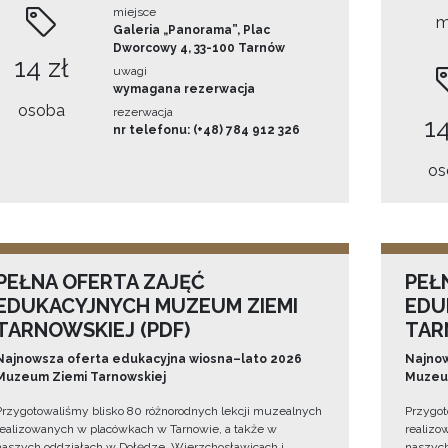
miejsce
m
Galeria „Panorama”, Plac
Dworcowy 4, 33-100 Tarnów
14 zł
uwagi
wymagana rezerwacja
osoba
rezerwacja
14
nr telefonu: (+48) 784 912 326
os
PEŁNA OFERTA ZAJĘĆ
PEŁ
EDUKACYJNYCH MUZEUM ZIEMI
EDU
TARNOWSKIEJ (PDF)
TAR
Najnowsza oferta edukacyjna wiosna–lato 2026
Najnow
Muzeum Ziemi Tarnowskiej
Muzeum
Przygotowaliśmy blisko 80 różnorodnych lekcji muzealnych
Przygot
realizowanych w placówkach w Tarnowie, a także w
realizo
naszych oddziałach w Dołędze, Wierzchosławicach i
naszych