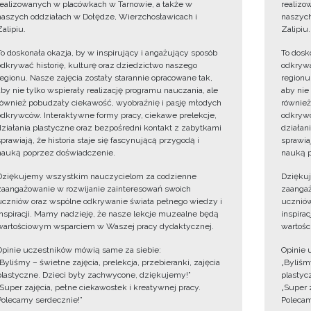
realizowanych w placówkach w Tarnowie, a także w
realizo
naszych oddziałach w Dołędze, Wierzchosławicach i
naszych
Zalipiu.
Zalipiu.
To doskonała okazja, by w inspirujący i angażujący sposób
To dosk
odkrywać historię, kulturę oraz dziedzictwo naszego
odkrywa
regionu. Nasze zajęcia zostały starannie opracowane tak,
regionu
aby nie tylko wspierały realizację programu nauczania, ale
aby nie
również pobudzały ciekawość, wyobraźnię i pasję młodych
również
odkrywców. Interaktywne formy pracy, ciekawe prelekcje,
odkrywc
działania plastyczne oraz bezpośredni kontakt z zabytkami
działan
sprawiają, że historia staje się fascynującą przygodą i
sprawiaj
nauką poprzez doświadczenie.
nauką p
Dziękujemy wszystkim nauczycielom za codzienne
Dzięku
zaangażowanie w rozwijanie zainteresowań swoich
zaangaż
uczniów oraz wspólne odkrywanie świata pełnego wiedzy i
uczniów
inspiracji. Mamy nadzieję, że nasze lekcje muzealne będą
inspira
wartościowym wsparciem w Waszej pracy dydaktycznej.
wartośc
Opinie uczestników mówią same za siebie:
Opinie 
„Byliśmy – świetne zajęcia, prelekcja, przebieranki, zajęcia
„Byliśmy
plastyczne. Dzieci były zachwycone, dziękujemy!”
plastyc
„Super zajęcia, pełne ciekawostek i kreatywnej pracy.
„Super 
Polecamy serdecznie!”
Polecam