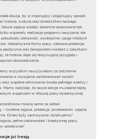
onała okazja, by w inspirujący i angażujący sposób
ć historię, kulturę oraz dziedzictwo naszego
. Nasze zajęcia zostały starannie opracowane tak,
 tylko wspierały realizację programu nauczania, ale
 pobudzały ciekawość, wyobraźnię i pasję młodych
ów. Interaktywne formy pracy, ciekawe prelekcje,
ia plastyczne oraz bezpośredni kontakt z zabytkami
ą, że historia staje się fascynującą przygodą i
oprzez doświadczenie.
jemy wszystkim nauczycielom za codzienne
owanie w rozwijanie zainteresowań swoich
 oraz wspólne odkrywanie świata pełnego wiedzy i
cji. Mamy nadzieję, że nasze lekcje muzealne będą
iowym wsparciem w Waszej pracy dydaktycznej.
uczestników mówią same za siebie:
 – świetne zajęcia, prelekcja, przebieranki, zajęcia
zne. Dzieci były zachwycone, dziękujemy!”
zajęcia, pełne ciekawostek i kreatywnej pracy.
y serdecznie!”
acje już trwają