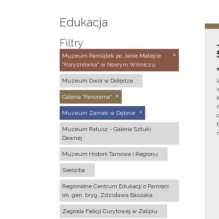
Edukacja
Filtry
Muzeum Pamiątek po Janie Matejce
"Koryznówka" w Nowym Wiśniczu
Muzeum Dwór w Dołędze
Galeria "Panorama"
Muzeum Zamek w Dębnie
Muzeum Ratusz - Galeria Sztuki
Dawnej
Muzeum Historii Tarnowa i Regionu
Siedziba
Regionalne Centrum Edukacji o Pamięci
im. gen. bryg. Zdzisława Baszaka
Zagroda Felicji Curyłowej w Zalipiu