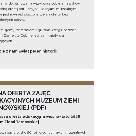
amy do planowania wizyt oraz pobierania plików
ełną ofertą edukacyjną i lekcjami muzealnymi –
a jest również skrócona wersja oferty bez
łowych opisów.
ormujemy, że z dniem 1 grudnia 2025 r. oddział
 Zamek w Dębnie jest zamknięty dla
jących.
ie z nami świat pełen historii!
NA OFERTA ZAJĘĆ
KACYJNYCH MUZEUM ZIEMI
NOWSKIEJ (PDF)
sza oferta edukacyjna wiosna–lato 2026
 Ziemi Tarnowskiej
owaliśmy blisko 80 różnorodnych lekcji muzealnych