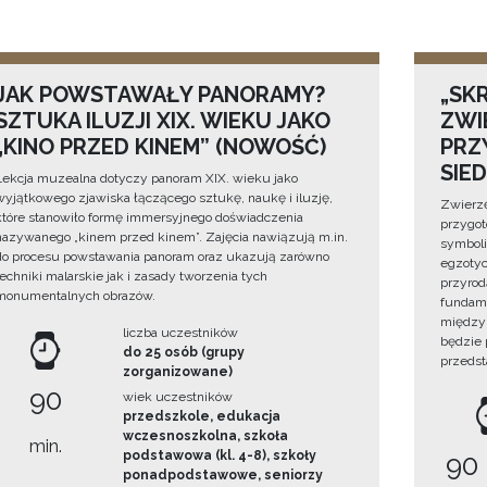
JAK POWSTAWAŁY PANORAMY?
„SKR
SZTUKA ILUZJI XIX. WIEKU JAKO
ZWI
„KINO PRZED KINEM” (NOWOŚĆ)
PRZ
SIE
Lekcja muzealna dotyczy panoram XIX. wieku jako
wyjątkowego zjawiska łączącego sztukę, naukę i iluzję,
Zwierzę
które stanowiło formę immersyjnego doświadczenia
przygo
nazywanego „kinem przed kinem”. Zajęcia nawiązują m.in.
symboli
do procesu powstawania panoram oraz ukazują zarówno
egzotyc
techniki malarskie jak i zasady tworzenia tych
przyrod
monumentalnych obrazów.
fundame
między 
liczba uczestników
będzie
do 25 osób (grupy
przedst
zorganizowane)
90
wiek uczestników
przedszkole, edukacja
wczesnoszkolna, szkoła
min.
podstawowa (kl. 4-8), szkoły
90
ponadpodstawowe, seniorzy