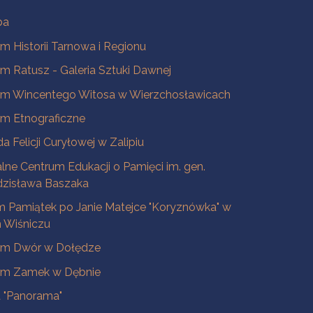
ba
 Historii Tarnowa i Regionu
 Ratusz - Galeria Sztuki Dawnej
m Wincentego Witosa w Wierzchosławicach
m Etnograficzne
a Felicji Curyłowej w Zalipiu
lne Centrum Edukacji o Pamięci im. gen.
dzisława Baszaka
 Pamiątek po Janie Matejce "Koryznówka" w
Wiśniczu
m Dwór w Dołędze
m Zamek w Dębnie
a "Panorama"