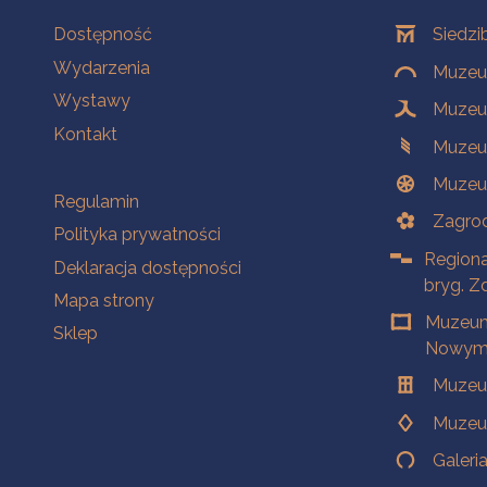
Na skróty
Oddziały
Dostępność
Siedzi
Wydarzenia
Muzeum
Wystawy
Muzeum
Kontakt
Muzeu
Muzeu
Na skróty
Regulamin
Zagrod
Polityka prywatności
Regiona
Deklaracja dostępności
bryg. Z
Mapa strony
Muzeum
Sklep
Nowym 
Muzeu
Muzeu
Galeri