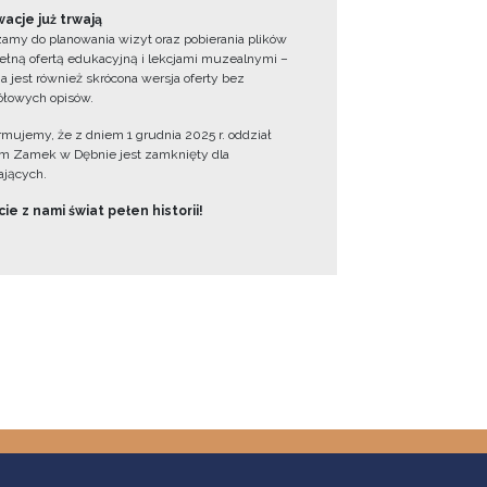
acje już trwają
amy do planowania wizyt oraz pobierania plików
ełną ofertą edukacyjną i lekcjami muzealnymi –
a jest również skrócona wersja oferty bez
łowych opisów.
ormujemy, że z dniem 1 grudnia 2025 r. oddział
 Zamek w Dębnie jest zamknięty dla
jących.
ie z nami świat pełen historii!