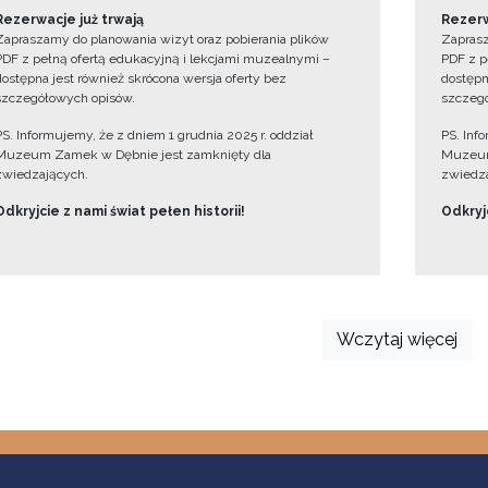
Rezerwacje już trwają
Rezerw
Zapraszamy do planowania wizyt oraz pobierania plików
Zaprasz
PDF z pełną ofertą edukacyjną i lekcjami muzealnymi –
PDF z p
dostępna jest również skrócona wersja oferty bez
dostępn
szczegółowych opisów.
szczegó
PS. Informujemy, że z dniem 1 grudnia 2025 r. oddział
PS. Inf
Muzeum Zamek w Dębnie jest zamknięty dla
Muzeum
zwiedzających.
zwiedza
Odkryjcie z nami świat pełen historii!
Odkryjc
Wczytaj więcej