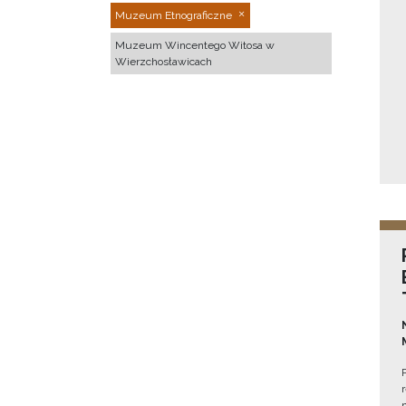
Muzeum Etnograficzne
Muzeum Wincentego Witosa w
Wierzchosławicach