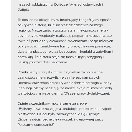
naszych oddziałach w Dołędze, Wierzchosławicach i
Zalipiu.
To doskonała okazja, by w inspirujący i angażujący sposób
odkrywać historię, kulturę oraz dziedzictwo naszego
regionu. Nasze zajęcia zostały starannie opracowane tak,
aby nie tylko wspierały realizację programu nauczania, ale
również pobudzały ciekawość, wyobraźnię i pasję młodych
odkrywców. Interaktywne formy pracy, ciekawe prelekcje,
działania plastyczne oraz bezpośredni kontakt z zabytkami
sprawiają, że historia staje się fascynującą przygodą i
nauką poprzez doświadczenie.
Dziękujemy wszystkim nauczycielom za codzienne
zaangażowanie w rozwijanie zainteresowań swoich
uczniów oraz wspólne odkrywanie świata pełnego wiedzy i
inspiracji. Mamy nadzieję, że nasze lekcje muzealne będą
wartościowym wsparciem w Waszej pracy dydaktycznej.
Opinie uczestników mówią same za siebie:
„Byliśmy – świetne zajęcia, prelekcja, przebieranki, zajęcia
plastyczne. Dzieci były zachwycone, dziękujemy!”
„Super zajęcia, pełne ciekawostek i kreatywnej pracy.
Polecamy serdecznie!”