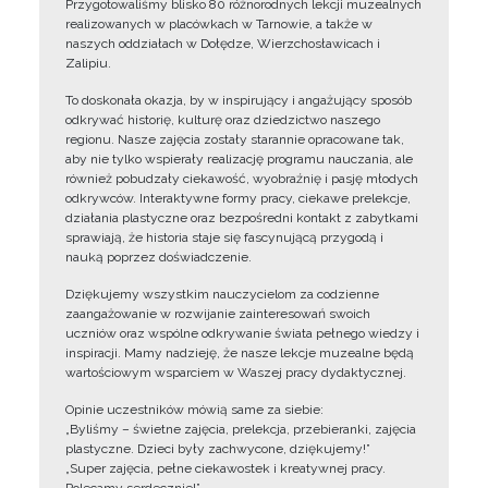
Przygotowaliśmy blisko 80 różnorodnych lekcji muzealnych
realizowanych w placówkach w Tarnowie, a także w
naszych oddziałach w Dołędze, Wierzchosławicach i
Zalipiu.
To doskonała okazja, by w inspirujący i angażujący sposób
odkrywać historię, kulturę oraz dziedzictwo naszego
regionu. Nasze zajęcia zostały starannie opracowane tak,
aby nie tylko wspierały realizację programu nauczania, ale
również pobudzały ciekawość, wyobraźnię i pasję młodych
odkrywców. Interaktywne formy pracy, ciekawe prelekcje,
działania plastyczne oraz bezpośredni kontakt z zabytkami
sprawiają, że historia staje się fascynującą przygodą i
nauką poprzez doświadczenie.
Dziękujemy wszystkim nauczycielom za codzienne
zaangażowanie w rozwijanie zainteresowań swoich
uczniów oraz wspólne odkrywanie świata pełnego wiedzy i
inspiracji. Mamy nadzieję, że nasze lekcje muzealne będą
wartościowym wsparciem w Waszej pracy dydaktycznej.
Opinie uczestników mówią same za siebie:
„Byliśmy – świetne zajęcia, prelekcja, przebieranki, zajęcia
plastyczne. Dzieci były zachwycone, dziękujemy!”
„Super zajęcia, pełne ciekawostek i kreatywnej pracy.