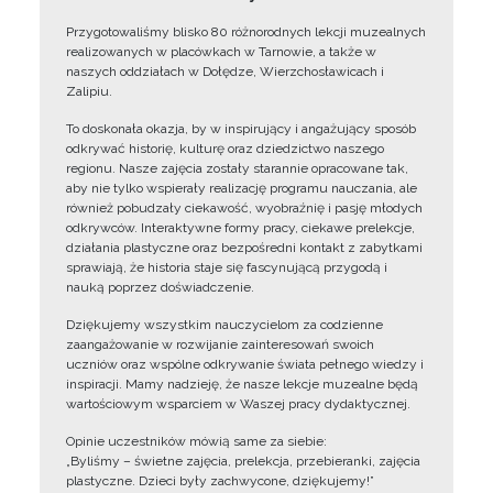
Przygotowaliśmy blisko 80 różnorodnych lekcji muzealnych
realizowanych w placówkach w Tarnowie, a także w
naszych oddziałach w Dołędze, Wierzchosławicach i
Zalipiu.
To doskonała okazja, by w inspirujący i angażujący sposób
odkrywać historię, kulturę oraz dziedzictwo naszego
regionu. Nasze zajęcia zostały starannie opracowane tak,
aby nie tylko wspierały realizację programu nauczania, ale
również pobudzały ciekawość, wyobraźnię i pasję młodych
odkrywców. Interaktywne formy pracy, ciekawe prelekcje,
działania plastyczne oraz bezpośredni kontakt z zabytkami
sprawiają, że historia staje się fascynującą przygodą i
nauką poprzez doświadczenie.
Dziękujemy wszystkim nauczycielom za codzienne
zaangażowanie w rozwijanie zainteresowań swoich
uczniów oraz wspólne odkrywanie świata pełnego wiedzy i
inspiracji. Mamy nadzieję, że nasze lekcje muzealne będą
wartościowym wsparciem w Waszej pracy dydaktycznej.
Opinie uczestników mówią same za siebie:
„Byliśmy – świetne zajęcia, prelekcja, przebieranki, zajęcia
plastyczne. Dzieci były zachwycone, dziękujemy!”