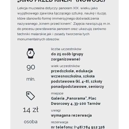
Lekcja muzealna dotyczy panoram XIX. wieku jako
wyjątkowego zjawiska łączącego sztukę, naukę i iluzję,
które stanowiło formę immersyjnego doświadczenia
nazywanego „kinem przed kinem”. Zajęcia nawiązują m.in.
do procesu powstawania panoram oraz ukazują zarówno
techniki malarskie jak i zasady tworzenia tych
monumentalnych obrazów.
liczba uczestników
do 25 osób (grupy
zorganizowane)
90
wiek uczestników
przedszkole, edukacja
wczesnoszkolna, szkoła
min.
podstawowa (kl. 4-8), szkoły
ponadpodstawowe, seniorzy
miejsce
Galeria „Panorama”, Plac
Dworcowy 4, 33-100 Tarnów
14 zł
uwagi
wymagana rezerwacja
osoba
rezerwacja
nr telefonu: (+48) 784 912 326