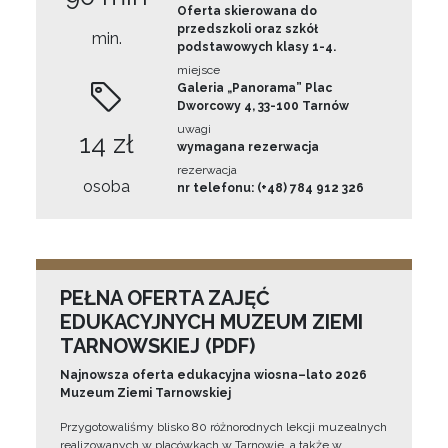
Oferta skierowana do
przedszkoli oraz szkół
min.
podstawowych klasy 1-4.
miejsce
Galeria „Panorama” Plac
Dworcowy 4, 33-100 Tarnów
uwagi
14 zł
wymagana rezerwacja
rezerwacja
osoba
nr telefonu: (+48) 784 912 326
PEŁNA OFERTA ZAJĘĆ
EDUKACYJNYCH MUZEUM ZIEMI
TARNOWSKIEJ (PDF)
Najnowsza oferta edukacyjna wiosna–lato 2026
Muzeum Ziemi Tarnowskiej
Przygotowaliśmy blisko 80 różnorodnych lekcji muzealnych
realizowanych w placówkach w Tarnowie, a także w