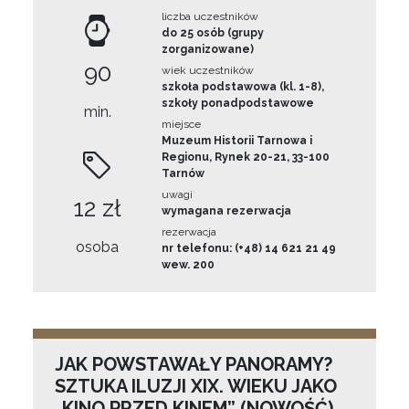
liczba uczestników
do 25 osób (grupy
zorganizowane)
90
wiek uczestników
szkoła podstawowa (kl. 1-8),
szkoły ponadpodstawowe
min.
miejsce
Muzeum Historii Tarnowa i
Regionu, Rynek 20-21, 33-100
Tarnów
uwagi
12 zł
wymagana rezerwacja
rezerwacja
osoba
nr telefonu: (+48) 14 621 21 49
wew. 200
JAK POWSTAWAŁY PANORAMY?
SZTUKA ILUZJI XIX. WIEKU JAKO
„KINO PRZED KINEM” (NOWOŚĆ)