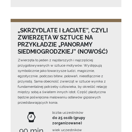
„SKRZYDLATE I ŁACIATE”, CZYLI
ZWIERZĘTA W SZTUCE NA
PRZYKŁADZIE „PANORAMY
SIEDMIOGRODZKIEJ” (NOWOŚĆ)
Zwierzęta to jeden z najstarszych i najczęściej
przygotowywanych w sztuce motywów. Występują
symbolicznie jako towarzysze ludzi, magicznie,
egzotycznie, podczas bitew, polowań, nieodłącznie z
przyrodą. Sama obecność zwierząt w sztuce wynika z
fundamentalnej potrzeby człowieka, by określić relację
między sobą a światem innych istot. Część plastyczna
będzie poświęcona malowaniu odlewów gipsowych
przedstawiających konia.
liczba uczestników
do 25 osób (grupy
zorganizowane)
90 min
wiek uczestników