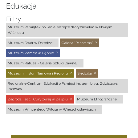
Edukacja
Filtry
Muzeum Pamiątek po Janie Matejce "Koryznówka" w Nowym
Wiśniczu
Muzeum Dwór w Dołędze
Galeria "Panorama"
Muzeum Zamek w Dębnie
Muzeum Ratusz - Galeria Sztuki Dawnej
Muzeum Historii Tarnowa i Regionu
Siedziba
Regionalne Centrum Edukacji o Pamięci im. gen. bryg. Zdzisława
Baszaka
Zagroda Felicji Curyłowej w Zalipiu
Muzeum Etnograficzne
Muzeum Wincentego Witosa w Wierzchosławicach