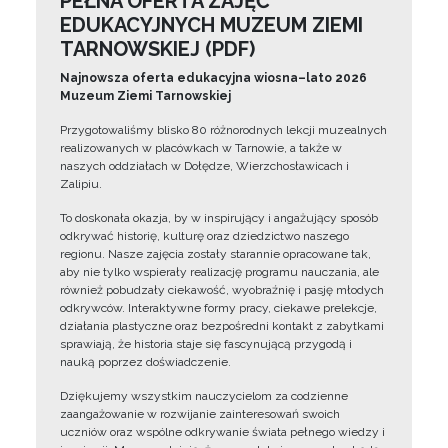
PEŁNA OFERTA ZAJĘĆ
EDUKACYJNYCH MUZEUM ZIEMI
TARNOWSKIEJ (PDF)
Najnowsza oferta edukacyjna wiosna–lato 2026
Muzeum Ziemi Tarnowskiej
Przygotowaliśmy blisko 80 różnorodnych lekcji muzealnych
realizowanych w placówkach w Tarnowie, a także w
naszych oddziałach w Dołędze, Wierzchosławicach i
Zalipiu.
To doskonała okazja, by w inspirujący i angażujący sposób
odkrywać historię, kulturę oraz dziedzictwo naszego
regionu. Nasze zajęcia zostały starannie opracowane tak,
aby nie tylko wspierały realizację programu nauczania, ale
również pobudzały ciekawość, wyobraźnię i pasję młodych
odkrywców. Interaktywne formy pracy, ciekawe prelekcje,
działania plastyczne oraz bezpośredni kontakt z zabytkami
sprawiają, że historia staje się fascynującą przygodą i
nauką poprzez doświadczenie.
Dziękujemy wszystkim nauczycielom za codzienne
zaangażowanie w rozwijanie zainteresowań swoich
uczniów oraz wspólne odkrywanie świata pełnego wiedzy i