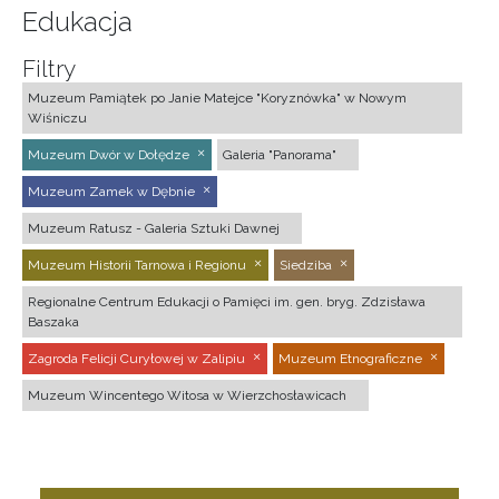
Edukacja
Filtry
Muzeum Pamiątek po Janie Matejce "Koryznówka" w Nowym
Wiśniczu
Muzeum Dwór w Dołędze
Galeria "Panorama"
Muzeum Zamek w Dębnie
Muzeum Ratusz - Galeria Sztuki Dawnej
Muzeum Historii Tarnowa i Regionu
Siedziba
Regionalne Centrum Edukacji o Pamięci im. gen. bryg. Zdzisława
Baszaka
Zagroda Felicji Curyłowej w Zalipiu
Muzeum Etnograficzne
Muzeum Wincentego Witosa w Wierzchosławicach