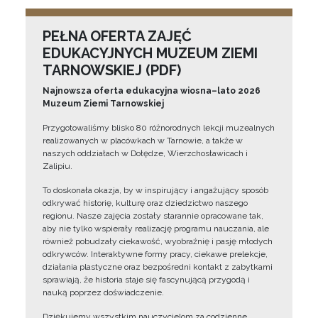
PEŁNA OFERTA ZAJĘĆ
EDUKACYJNYCH MUZEUM ZIEMI
TARNOWSKIEJ (PDF)
Najnowsza oferta edukacyjna wiosna–lato 2026
Muzeum Ziemi Tarnowskiej
Przygotowaliśmy blisko 80 różnorodnych lekcji muzealnych
realizowanych w placówkach w Tarnowie, a także w
naszych oddziałach w Dołędze, Wierzchosławicach i
Zalipiu.
To doskonała okazja, by w inspirujący i angażujący sposób
odkrywać historię, kulturę oraz dziedzictwo naszego
regionu. Nasze zajęcia zostały starannie opracowane tak,
aby nie tylko wspierały realizację programu nauczania, ale
również pobudzały ciekawość, wyobraźnię i pasję młodych
odkrywców. Interaktywne formy pracy, ciekawe prelekcje,
działania plastyczne oraz bezpośredni kontakt z zabytkami
sprawiają, że historia staje się fascynującą przygodą i
nauką poprzez doświadczenie.
Dziękujemy wszystkim nauczycielom za codzienne