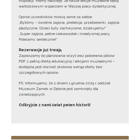
inspiracji. Mamy nadzieję, że nasze lekcje muzealne będą
wartościowym wsparciem w Waszej pracy dydaktycznej.
Opinie uczestników mówią same za siebie:
„Byliśmy – świetne zajęcia, prelekcja, przebieranki, zajęcia
plastyczne. Dzieci były zachwycone, dziękujemy!”
„Super zajęcia, pełne ciekawostek i kreatywnej pracy.
Polecamy serdecznie!”
Rezerwacje już trwają
Zapraszamy do planowania wizyt oraz pobierania plików
PDF z pełną ofertą edukacyjną i lekcjami muzealnymi –
dostępna jest również skrócona wersja oferty bez
szczegółowych opisów.
PS. Informujemy, że z dniem 1 grudnia 2025 r. oddział
Muzeum Zamek w Dębnie jest zamknięty dla
zwiedzających.
Odkryjcie z nami świat pełen historii!