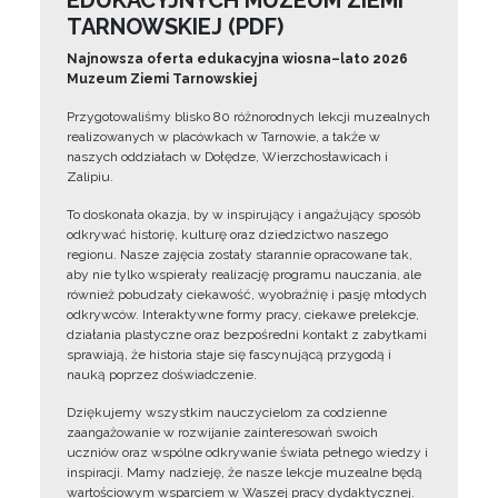
EDUKACYJNYCH MUZEUM ZIEMI
TARNOWSKIEJ (PDF)
Najnowsza oferta edukacyjna wiosna–lato 2026
Muzeum Ziemi Tarnowskiej
Przygotowaliśmy blisko 80 różnorodnych lekcji muzealnych
realizowanych w placówkach w Tarnowie, a także w
naszych oddziałach w Dołędze, Wierzchosławicach i
Zalipiu.
To doskonała okazja, by w inspirujący i angażujący sposób
odkrywać historię, kulturę oraz dziedzictwo naszego
regionu. Nasze zajęcia zostały starannie opracowane tak,
aby nie tylko wspierały realizację programu nauczania, ale
również pobudzały ciekawość, wyobraźnię i pasję młodych
odkrywców. Interaktywne formy pracy, ciekawe prelekcje,
działania plastyczne oraz bezpośredni kontakt z zabytkami
sprawiają, że historia staje się fascynującą przygodą i
nauką poprzez doświadczenie.
Dziękujemy wszystkim nauczycielom za codzienne
zaangażowanie w rozwijanie zainteresowań swoich
uczniów oraz wspólne odkrywanie świata pełnego wiedzy i
inspiracji. Mamy nadzieję, że nasze lekcje muzealne będą
wartościowym wsparciem w Waszej pracy dydaktycznej.