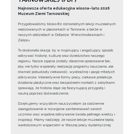
Najnowsza oferta edukacyjna wiosna–lato 2026
Muzeum Ziemi Tarnowskiej
Przygotowaliśmy blisko 80 różnorodnych lekcji muzealnych
realizowanych w placówkach w Tarnowie, a także w
naszych oddziałach w Dołędze, Wierzchosławicach i
Zalipiu.
To doskonała okazja, by w inspirujący i angażujący sposób
odkrywać historię, kulturę oraz dziedzictwo naszego
regionu. Nasze zajęcia zostały starannie opracowane tak,
aby nie tylko wspierały realizację programu nauczania, ale
również pobudzały ciekawość, wyobraźnię i pasję młodych
odkrywców. Interaktywne formy pracy, ciekawe prelekcje,
działania plastyczne oraz bezpośredni kontakt z zabytkami
sprawiają, że historia staje się fascynującą przygodą i
nauką poprzez doświadczenie.
Dziękujemy wszystkim nauczycielom za codzienne
zaangażowanie w rozwijanie zainteresowań swoich
uczniów oraz wspólne odkrywanie świata pełnego wiedzy i
inspiracji. Mamy nadzieję, że nasze lekcje muzealne będą
wartościowym wsparciem w Waszej pracy dydaktycznej.