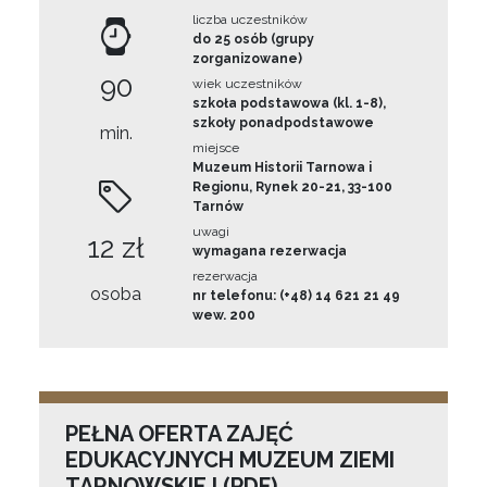
liczba uczestników
do 25 osób (grupy
zorganizowane)
90
wiek uczestników
szkoła podstawowa (kl. 1-8),
szkoły ponadpodstawowe
min.
miejsce
Muzeum Historii Tarnowa i
Regionu, Rynek 20-21, 33-100
Tarnów
uwagi
12 zł
wymagana rezerwacja
rezerwacja
osoba
nr telefonu: (+48) 14 621 21 49
wew. 200
PEŁNA OFERTA ZAJĘĆ
EDUKACYJNYCH MUZEUM ZIEMI
TARNOWSKIEJ (PDF)