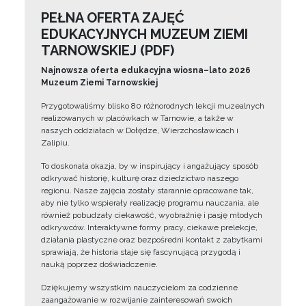
PEŁNA OFERTA ZAJĘĆ
EDUKACYJNYCH MUZEUM ZIEMI
TARNOWSKIEJ (PDF)
Najnowsza oferta edukacyjna wiosna–lato 2026
Muzeum Ziemi Tarnowskiej
Przygotowaliśmy blisko 80 różnorodnych lekcji muzealnych
realizowanych w placówkach w Tarnowie, a także w
naszych oddziałach w Dołędze, Wierzchosławicach i
Zalipiu.
To doskonała okazja, by w inspirujący i angażujący sposób
odkrywać historię, kulturę oraz dziedzictwo naszego
regionu. Nasze zajęcia zostały starannie opracowane tak,
aby nie tylko wspierały realizację programu nauczania, ale
również pobudzały ciekawość, wyobraźnię i pasję młodych
odkrywców. Interaktywne formy pracy, ciekawe prelekcje,
działania plastyczne oraz bezpośredni kontakt z zabytkami
sprawiają, że historia staje się fascynującą przygodą i
nauką poprzez doświadczenie.
Dziękujemy wszystkim nauczycielom za codzienne
zaangażowanie w rozwijanie zainteresowań swoich