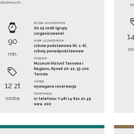
zabytkowych.
m
liczba uczestników
do 25 osób (grupy
zorganizowane)
14
90
wiek uczestników
szkoła podstawowa (kl. 1-8),
os
szkoły ponadpodstawowe
min.
miejsce
Muzeum Historii Tarnowa i
Regionu, Rynek 20-21, 33-100
Tarnów
uwagi
12 zł
wymagana rezerwacja
rezerwacja
osoba
nr telefonu: (+48) 14 621 21 49
wew. 200