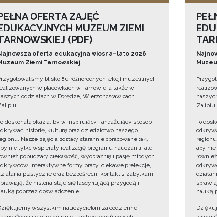
PEŁNA OFERTA ZAJĘĆ
PEŁ
EDUKACYJNYCH MUZEUM ZIEMI
EDU
TARNOWSKIEJ (PDF)
TAR
Najnowsza oferta edukacyjna wiosna–lato 2026
Najnow
Muzeum Ziemi Tarnowskiej
Muzeum
Przygotowaliśmy blisko 80 różnorodnych lekcji muzealnych
Przygot
realizowanych w placówkach w Tarnowie, a także w
realizo
naszych oddziałach w Dołędze, Wierzchosławicach i
naszych
Zalipiu.
Zalipiu.
To doskonała okazja, by w inspirujący i angażujący sposób
To dosk
odkrywać historię, kulturę oraz dziedzictwo naszego
odkrywa
regionu. Nasze zajęcia zostały starannie opracowane tak,
regionu
aby nie tylko wspierały realizację programu nauczania, ale
aby nie
również pobudzały ciekawość, wyobraźnię i pasję młodych
również
odkrywców. Interaktywne formy pracy, ciekawe prelekcje,
odkrywc
działania plastyczne oraz bezpośredni kontakt z zabytkami
działan
sprawiają, że historia staje się fascynującą przygodą i
sprawiaj
nauką poprzez doświadczenie.
nauką p
Dziękujemy wszystkim nauczycielom za codzienne
Dzięku
zaangażowanie w rozwijanie zainteresowań swoich
zaangaż