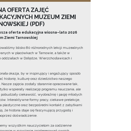
NA OFERTA ZAJĘĆ
KACYJNYCH MUZEUM ZIEMI
NOWSKIEJ (PDF)
sza oferta edukacyjna wiosna–lato 2026
 Ziemi Tarnowskiej
owaliśmy blisko 80 różnorodnych lekcji muzealnych
wanych w placówkach w Tarnowie, a także w
 oddziałach w Dołędze, Wierzchosławicach i
onała okazja, by w inspirujący i angażujący sposób
ć historię, kulturę oraz dziedzictwo naszego
. Nasze zajęcia zostały starannie opracowane tak,
 tylko wspierały realizację programu nauczania, ale
 pobudzały ciekawość, wyobraźnię i pasję młodych
ów. Interaktywne formy pracy, ciekawe prelekcje,
ia plastyczne oraz bezpośredni kontakt z zabytkami
ą, że historia staje się fascynującą przygodą i
oprzez doświadczenie.
jemy wszystkim nauczycielom za codzienne
owanie w rozwijanie zainteresowań swoich