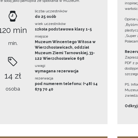
ze sobą jako pamiątka ze spotkania w muzeum.
inspira
wartośc
liczba uczestników
do 25 osób
Opinie 
wiek uczestników
„Byliśmy
120 min
szkoła podstawowa klasy 1-5
plastyc
„Super 
miejsce
Polecam
Muzeum Wincentego Witosa w
min.
Wierzchosławicach, oddział
Rezerw
Muzeum Ziemi Tarnowskiej, 33-
Zaprasz
122 Wierzchosławice 698
PDF z p
uwagi
dostępn
wymagana rezerwacja
14 zł
szczegó
rezerwacja
pod numerem telefonu: (+48) 14
PS. Inf
osoba
679 70 40
Muzeum
zwiedza
Odkryjc