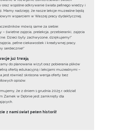
 oraz wspólne odkrywanie świata pełnego wiedzy i
cji. Mamy nadzieję, że nasze lekcje muzealne będą
iowym wsparciem w Waszej pracy dydaktycznej.
uczestników mówią same za siebie:
 – świetne zajęcia, prelekcja, przebieranki, zajęcia
zne. Dzieci były zachwycone, dziękujemy!”
zajęcia, pełne ciekawostek i kreatywnej pracy.
y serdecznie!”
acje już trwają
amy do planowania wizyt oraz pobierania plików
ełną ofertą edukacyjną i lekcjami muzealnymi –
a jest również skrócona wersja oferty bez
łowych opisów.
ormujemy, że z dniem 1 grudnia 2025 r. oddział
 Zamek w Dębnie jest zamknięty dla
jących.
ie z nami świat pełen historii!