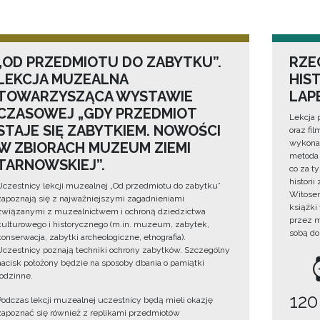
„OD PRZEDMIOTU DO ZABYTKU”.
RZE
LEKCJA MUZEALNA
HIS
TOWARZYSZĄCA WYSTAWIE
LAP
CZASOWEJ „GDY PRZEDMIOT
Lekcja 
STAJE SIĘ ZABYTKIEM. NOWOŚCI
oraz fi
wykonan
W ZBIORACH MUZEUM ZIEMI
metoda 
TARNOWSKIEJ”.
co za t
histori
Uczestnicy lekcji muzealnej „Od przedmiotu do zabytku”
Witosem
zapoznają się z najważniejszymi zagadnieniami
książki
związanymi z muzealnictwem i ochroną dziedzictwa
przez m
kulturowego i historycznego (m.in. muzeum, zabytek,
sobą do
konserwacja, zabytki archeologiczne, etnografia).
Uczestnicy poznają techniki ochrony zabytków. Szczególny
nacisk położony będzie na sposoby dbania o pamiątki
rodzinne.
120
Podczas lekcji muzealnej uczestnicy będą mieli okazję
zapoznać się również z replikami przedmiotów