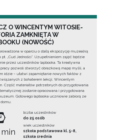
CZ O WINCENTYM WITOSIE-
TORIA ZAMKNIĘTA W
BOOKU (NOWOŚĆ)
prowadzona w oparciu o stałą ekspozycję muzealną
lm pt. „Cud Jedności”. Uzupełnieniem zajęć będzie
ie przez uczestników lapbooka. Ta kreatywna
pracy pozwoli stworzyć obrazkową mapę myśli, a
ym idzie – ułatwi zapamiętanie nowych faktów z
i związanych z bohaterem lekcji, Wincentym
. Część materiałów potrzebnych do przygotowania
 tematycznej zostanie opracowana i przygotowana
uzeum. Gotowego lapbooka uczniowie zabiorą ze
 domu.
liczba uczestników
do 25 osób
wiek uczestników
 min
szkoła podstawowa kl. 5-8,
szkoła średnia