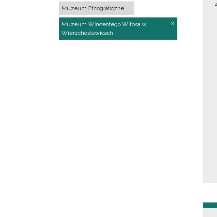
Muzeum Etnograficzne
Muzeum Wincentego Witosa w
Wierzchosławicach