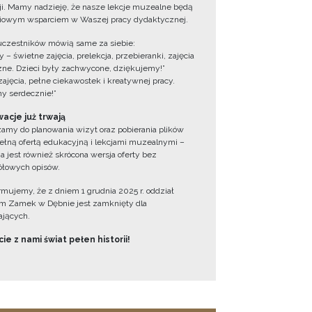
cji. Mamy nadzieję, że nasze lekcje muzealne będą
iowym wsparciem w Waszej pracy dydaktycznej.
uczestników mówią same za siebie:
 – świetne zajęcia, prelekcja, przebieranki, zajęcia
zne. Dzieci były zachwycone, dziękujemy!”
zajęcia, pełne ciekawostek i kreatywnej pracy.
y serdecznie!”
acje już trwają
amy do planowania wizyt oraz pobierania plików
ełną ofertą edukacyjną i lekcjami muzealnymi –
a jest również skrócona wersja oferty bez
łowych opisów.
ormujemy, że z dniem 1 grudnia 2025 r. oddział
 Zamek w Dębnie jest zamknięty dla
jących.
ie z nami świat pełen historii!