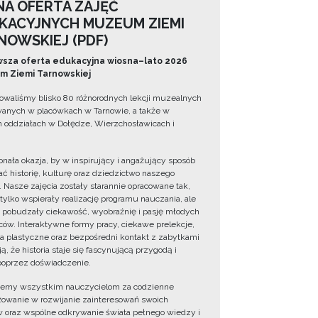
NA OFERTA ZAJĘĆ
KACYJNYCH MUZEUM ZIEMI
NOWSKIEJ (PDF)
sza oferta edukacyjna wiosna–lato 2026
 Ziemi Tarnowskiej
owaliśmy blisko 80 różnorodnych lekcji muzealnych
wanych w placówkach w Tarnowie, a także w
 oddziałach w Dołędze, Wierzchosławicach i
onała okazja, by w inspirujący i angażujący sposób
ć historię, kulturę oraz dziedzictwo naszego
. Nasze zajęcia zostały starannie opracowane tak,
 tylko wspierały realizację programu nauczania, ale
 pobudzały ciekawość, wyobraźnię i pasję młodych
ów. Interaktywne formy pracy, ciekawe prelekcje,
ia plastyczne oraz bezpośredni kontakt z zabytkami
ą, że historia staje się fascynującą przygodą i
oprzez doświadczenie.
jemy wszystkim nauczycielom za codzienne
owanie w rozwijanie zainteresowań swoich
 oraz wspólne odkrywanie świata pełnego wiedzy i