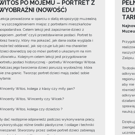
WITOS PO MOJEMU – PORTRET Z
PEŁ
WYOBRAŹNI (NOWOŚĆ)
EDU
TAR
Lekcja prowadzona w oparciu o stałą ekspozycję muzealną
z wyszczególnieniem miejsc z portretami mieszkańców
Najnow
gospodarstwa. Celem lekcji jest zapoznanie dzieci z
Muzeum
pojęciem „portret” czyli przedstawienie postaci. Portret to
obraz twarzy, który ma pokazać, jak dana osoba wygląda i
Przygot
może też oddawać, jak się czuje lub jaki ma charakter.
realizo
Dzieci dowiedzą się co mówi portret o ukazanym na nim
naszych
człowieku. Kolejnym celem lekcji jest przygotowanie
Zalipiu.
portretu postaci historycznej - portretu Wincentego Witosa.
Podczas jego tworzenia dzieci poruszą wyobraźnię, która
To dosk
nie zna granic. Tworząc portret dzieci mają zadać sobie
odkrywa
pytania:
regionu
aby nie
Wincenty Witos, kolega z klasy czy miły pan?
również
odkrywc
Wincenty Witos, Wincenty czy Wicek?
działan
sprawiaj
Wincenty Witos, kolega czy dziadzio ?
nauką p
By dać następnie odpowiedz podczas wykonywania pracy,
Dzięku
wykorzystując różne środki plastyczne, ( collage i techniki
zaangaż
mieszane). Stworzony przez siebie portret dzieci zabierają
uczniów