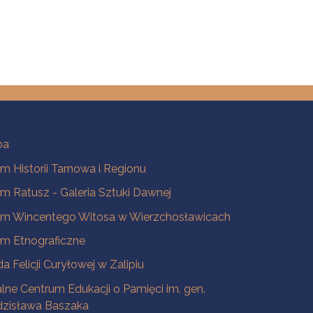
ba
 Historii Tarnowa i Regionu
 Ratusz - Galeria Sztuki Dawnej
m Wincentego Witosa w Wierzchosławicach
m Etnograficzne
a Felicji Curyłowej w Zalipiu
lne Centrum Edukacji o Pamięci im. gen.
dzisława Baszaka