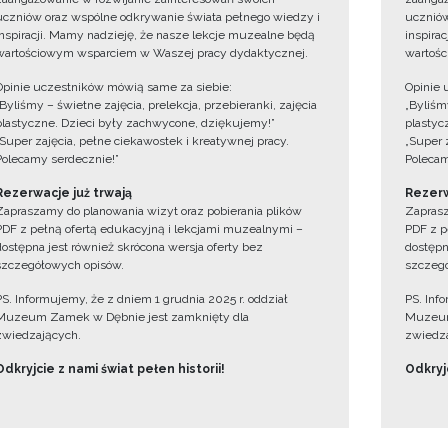
uczniów oraz wspólne odkrywanie świata pełnego wiedzy i
uczniów
inspiracji. Mamy nadzieję, że nasze lekcje muzealne będą
inspira
wartościowym wsparciem w Waszej pracy dydaktycznej.
wartośc
Opinie uczestników mówią same za siebie:
Opinie 
„Byliśmy – świetne zajęcia, prelekcja, przebieranki, zajęcia
„Byliśmy
plastyczne. Dzieci były zachwycone, dziękujemy!”
plastyc
„Super zajęcia, pełne ciekawostek i kreatywnej pracy.
„Super 
Polecamy serdecznie!”
Polecam
Rezerwacje już trwają
Rezerw
Zapraszamy do planowania wizyt oraz pobierania plików
Zaprasz
PDF z pełną ofertą edukacyjną i lekcjami muzealnymi –
PDF z p
dostępna jest również skrócona wersja oferty bez
dostępn
szczegółowych opisów.
szczegó
PS. Informujemy, że z dniem 1 grudnia 2025 r. oddział
PS. Inf
Muzeum Zamek w Dębnie jest zamknięty dla
Muzeum
zwiedzających.
zwiedza
Odkryjcie z nami świat pełen historii!
Odkryjc