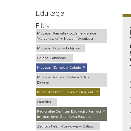
Edukacja
Filtry
Muzeum Pamiątek po Janie Matejce
"Koryznówka" w Nowym Wiśniczu
Muzeum Dwór w Dołędze
Galeria "Panorama"
Muzeum Zamek w Dębnie
Muzeum Ratusz - Galeria Sztuki
Dawnej
Muzeum Historii Tarnowa i Regionu
Siedziba
Regionalne Centrum Edukacji o Pamięci
im. gen. bryg. Zdzisława Baszaka
Zagroda Felicji Curyłowej w Zalipiu