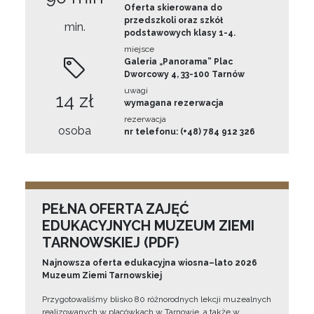
Oferta skierowana do
przedszkoli oraz szkół
min.
podstawowych klasy 1-4.
miejsce
Galeria „Panorama” Plac
Dworcowy 4, 33-100 Tarnów
uwagi
14 zł
wymagana rezerwacja
rezerwacja
osoba
nr telefonu: (+48) 784 912 326
PEŁNA OFERTA ZAJĘĆ
EDUKACYJNYCH MUZEUM ZIEMI
TARNOWSKIEJ (PDF)
Najnowsza oferta edukacyjna wiosna–lato 2026
Muzeum Ziemi Tarnowskiej
Przygotowaliśmy blisko 80 różnorodnych lekcji muzealnych
realizowanych w placówkach w Tarnowie, a także w