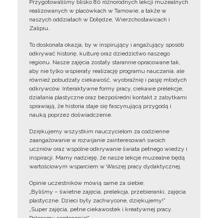
Przygotowaliśmy blisko 80 różnorodnych lekcji muzealnych
realizowanych w placówkach w Tarnowie, a także w
naszych oddziałach w Dołędze, Wierzchosławicach i
Zalipiu.
To doskonała okazja, by w inspirujący i angażujący sposób
odkrywać historię, kulturę oraz dziedzictwo naszego
regionu. Nasze zajęcia zostały starannie opracowane tak,
aby nie tylko wspierały realizację programu nauczania, ale
również pobudzały ciekawość, wyobraźnię i pasję młodych
odkrywców. Interaktywne formy pracy, ciekawe prelekcje,
działania plastyczne oraz bezpośredni kontakt z zabytkami
sprawiają, że historia staje się fascynującą przygodą i
nauką poprzez doświadczenie.
Dziękujemy wszystkim nauczycielom za codzienne
zaangażowanie w rozwijanie zainteresowań swoich
uczniów oraz wspólne odkrywanie świata pełnego wiedzy i
inspiracji. Mamy nadzieję, że nasze lekcje muzealne będą
wartościowym wsparciem w Waszej pracy dydaktycznej.
Opinie uczestników mówią same za siebie:
„Byliśmy – świetne zajęcia, prelekcja, przebieranki, zajęcia
plastyczne. Dzieci były zachwycone, dziękujemy!”
„Super zajęcia, pełne ciekawostek i kreatywnej pracy.