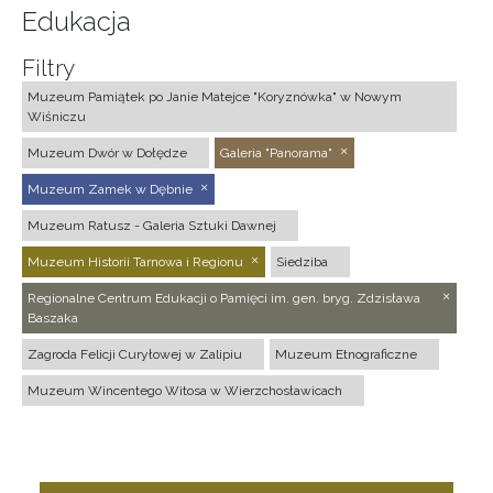
Edukacja
Filtry
Muzeum Pamiątek po Janie Matejce "Koryznówka" w Nowym
Wiśniczu
Muzeum Dwór w Dołędze
Galeria "Panorama"
Muzeum Zamek w Dębnie
Muzeum Ratusz - Galeria Sztuki Dawnej
Muzeum Historii Tarnowa i Regionu
Siedziba
Regionalne Centrum Edukacji o Pamięci im. gen. bryg. Zdzisława
Baszaka
Zagroda Felicji Curyłowej w Zalipiu
Muzeum Etnograficzne
Muzeum Wincentego Witosa w Wierzchosławicach