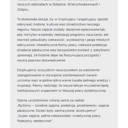
naszych oddziałach w Dołędze, Wierzchosławicach i
Zalipiu.
To doskonała okazja, by w inspirujący i angażujący sposób
odkrywać historię, kulturę oraz dziedzictwo naszego
regionu. Nasze zajęcia zostały starannie opracowane tak,
aby nie tylko wspierały realizację programu nauczania, ale
również pobudzały ciekawość, wyobraźnię i pasję młodych
odkrywców. Interaktywne formy pracy, ciekawe prelekcje,
działania plastyczne oraz bezpośredni kontakt z zabytkami
sprawiają, że historia staje się fascynującą przygodą i
nauką poprzez doświadczenie.
Dziękujemy wszystkim nauczycielom za codzienne
zaangażowanie w rozwijanie zainteresowań swoich
uczniów oraz wspólne odkrywanie świata pełnego wiedzy i
inspiracji. Mamy nadzieję, że nasze lekcje muzealne będą
wartościowym wsparciem w Waszej pracy dydaktycznej.
Opinie uczestników mówią same za siebie:
„Byliśmy – świetne zajęcia, prelekcja, przebieranki, zajęcia
plastyczne. Dzieci były zachwycone, dziękujemy!”
„Super zajęcia, pełne ciekawostek i kreatywnej pracy.
Polecamy serdecznie!”