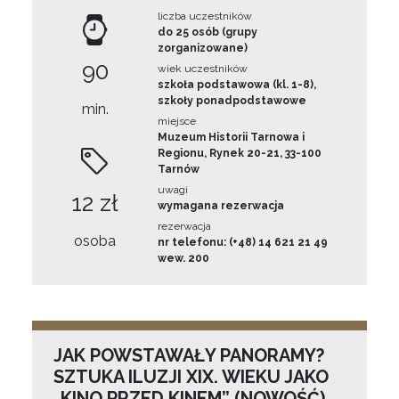
liczba uczestników
do 25 osób (grupy
zorganizowane)
90
wiek uczestników
szkoła podstawowa (kl. 1-8),
szkoły ponadpodstawowe
min.
miejsce
Muzeum Historii Tarnowa i
Regionu, Rynek 20-21, 33-100
Tarnów
uwagi
12 zł
wymagana rezerwacja
rezerwacja
osoba
nr telefonu: (+48) 14 621 21 49
wew. 200
JAK POWSTAWAŁY PANORAMY?
SZTUKA ILUZJI XIX. WIEKU JAKO
„KINO PRZED KINEM” (NOWOŚĆ)