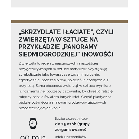
„SKRZYDLATE I ŁACIATE”, CZYLI
ZWIERZĘTA W SZTUCE NA
PRZYKŁADZIE „PANORAMY
SIEDMIOGRODZKIEJ” (NOWOŚĆ)
Zwierzęta to jeden z najstarszych i najczęściej
przygotowywanych w sztuce motywów. Występują
symbolicznie jako towarzysze ludzi, magicznie,
egzotycznie, podczas bitew, polowań, nieodłącznie z
przyrodą. Sama obecność zwierząt w sztuce wynika z
fundamentalnej potrzeby człowieka, by określić relację
między sobą a światem innych istot. Część plastyczna
będzie poświęcona malowaniu odlewów gipsowych
przedstawiających konia.
liczba uczestników
do 25 osób (grupy
zorganizowane)
90 min
wiek uczestników