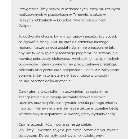
Przygotowaliśmy blisko 80 różnorodnych lekcji muzealnych
realizowanych w placówkach w Tarnowie, a także w
naszych oddziałach w Dołędze, Wierzchosławicach i
Zalipiu.
To doskonała okazja, by w inspirujący i angażujący sposób
odkrywać historię, kulturę oraz dziedzictwo naszego
regionu. Nasze zajęcia zostały starannie opracowane tak,
aby nie tylko wspierały realizację programu nauczania, ale
również pobudzały ciekawość, wyobraźnię i pasję młodych
odkrywców. Interaktywne formy pracy, ciekawe prelekcje,
działania plastyczne oraz bezpośredni kontakt z zabytkami
sprawiają, że historia staje się fascynującą przygodą i
nauką poprzez doświadczenie.
Dziękujemy wszystkim nauczycielom za codzienne
zaangażowanie w rozwijanie zainteresowań swoich
uczniów oraz wspólne odkrywanie świata pełnego wiedzy i
inspiracji. Mamy nadzieję, że nasze lekcje muzealne będą
wartościowym wsparciem w Waszej pracy dydaktycznej.
Opinie uczestników mówią same za siebie:
„Byliśmy – świetne zajęcia, prelekcja, przebieranki, zajęcia
plastyczne. Dzieci były zachwycone, dziękujemy!”