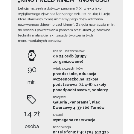
Lekcja muzealna dotyczy panoram XIX. wieku jako
wyjątkowego zjawiska łączącego sztukę, naukę i iluzję,
które stanowiło formę immersyjnego doświadczenia
nazywanego „kinem przed kinem”. Zajęcia nawiązują m.in.
do procesu powstawania panoram oraz ukazują zarówno
techniki malarskie jak i zasady tworzenia tych
monumentalnych obrazów.
liczba uczestników
do 25 osób (grupy
zorganizowane)
90
wiek uczestników
przedszkole, edukacja
wczesnoszkolna, szkoła
min.
podstawowa (kl. 4-8), szkoły
ponadpodstawowe, seniorzy
miejsce
Galeria „Panorama”, Plac
Dworcowy 4, 33-100 Tarnów
14 zł
uwagi
wymagana rezerwacja
osoba
rezerwacja
nr telefonu: (+48) 784 912 326