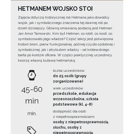
HETMANEM WOJSKO STOI
Zajęcia dotyczą historycznej roli Hetmana jako dowódcy
wojsk, jak i symbolicznego znaczenia tej dawnej roli po
dzień dzisiejszy. Główną omawianą postacią jest Hetman
Jan Amor Tarnowski. Kim był Hetman, co robił, co nosił, co
symbolizowało jego władze? Część lekcji jest poświęcona
historii broni, pierw funkcjonalnej, później czysto ozdobnej i
symbolicznej, jak i atrybutom władzy - od królewskiego
berła po kordzik oficera. W części praktycznej uczestnicy
tworzą własną buławę hetmańską.
liczba uczestników
do 25 osób (grupy
zorganizowane)
45-60
wiek uczestników
przedszkole, edukacja
min
wczesnoszkolna, szkoła
podstawowa (kl. 4-8)
dostępność dla osób
min.
z niepełnosprawnościami
osoby z niepełnosprawnością
słuchu, osoby z
niepełnosprawnością