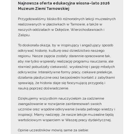
Najnowsza oferta edukacyjna wiosna–lato 2026
Muzeum Ziemi Tarnowskiej
Przygotowaliśmy blisko 80 różnorodnych lekcji muzealnych
realizowanych w placówkach w Tarnowie, a także w
naszych oddziałach w Dołędze, Wierzchosławicach i
Zalipiu.
To doskonała okazja, by w inspirujący i angażujący sposób
odkrywać historię, kulturę oraz dziedzictwo naszego
regionu. Nasze zajęcia zostały starannie opracowane tak,
aby nie tylko wspierały realizację programu nauczania, ale
również pobudzały ciekawość, wyobraźnię i pasję młodych
odkrywców. Interaktywne formy pracy, ciekawe prelekcje,
działania plastyczne oraz bezpośredni kontakt z zabytkami
sprawiają, że historia staje się fascynującą przygodą i
nauką poprzez doświadczenie.
Dziękujemy wszystkim nauczycielom za codzienne
zaangażowanie w rozwijanie zainteresowań swoich
uczniów oraz wspólne odkrywanie świata pełnego wiedzy i
inspiracji. Mamy nadzieję, że nasze lekcje muzealne będą
wartościowym wsparciem w Waszej pracy dydaktycznej.
Opinie uczestników mówią same za siebie: