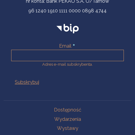
nr konta: Bank PEKAO S.A. O/Tarnów
96 1240 1910 1111 0000 0898 4744
Email
Adres e-mail subskrybenta.
Na skróty
Dostępność
Wydarzenia
Wystawy