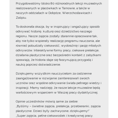
Przygotowaliśmy blisko 80 różnorodnych lekcji muzealnych
realizowanych w placówkach w Tarnowie, a także w
naszych oddziałach w Dołędze, Wierzchosławicach i
Zalipiu.
To doskonała okazja, by w inspirujący i angażujący sposób
odkrywać historię, kulturę oraz dziedzictwo naszego
regionu. Nasze zajęcia zostały starannie opracowane tak,
aby nie tylko wspierały realizację programu nauczania, ale
również pobudzały ciekawość, wyobraźnię i pasję młodych
odkrywców. Interaktywne formy pracy, ciekawe prelekcje,
działania plastyczne oraz bezpośredni kontakt z zabytkami
sprawiają, że historia staje się fascynującą przygodą i
nauką poprzez doświadczenie.
Dziękujemy wszystkim nauczycielom za codzienne
zaangażowanie w rozwijanie zainteresowań swoich
uczniów oraz wspólne odkrywanie świata pełnego wiedzy i
inspiracji. Mamy nadzieję, że nasze lekcje muzealne będą
wartościowym wsparciem w Waszej pracy dydaktycznej.
Opinie uczestników mówią same za siebie:
„Byliśmy – świetne zajęcia, prelekcja, przebieranki, zajęcia
plastyczne. Dzieci były zachwycone, dziękujemy!”
„Super zajęcia, pełne ciekawostek i kreatywnej pracy.