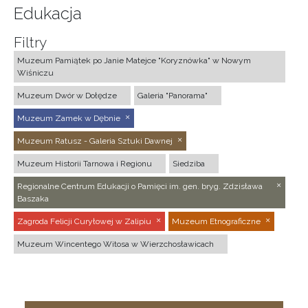
Edukacja
Filtry
Muzeum Pamiątek po Janie Matejce "Koryznówka" w Nowym
Wiśniczu
Muzeum Dwór w Dołędze
Galeria "Panorama"
Muzeum Zamek w Dębnie
Muzeum Ratusz - Galeria Sztuki Dawnej
Muzeum Historii Tarnowa i Regionu
Siedziba
Regionalne Centrum Edukacji o Pamięci im. gen. bryg. Zdzisława
Baszaka
Zagroda Felicji Curyłowej w Zalipiu
Muzeum Etnograficzne
Muzeum Wincentego Witosa w Wierzchosławicach