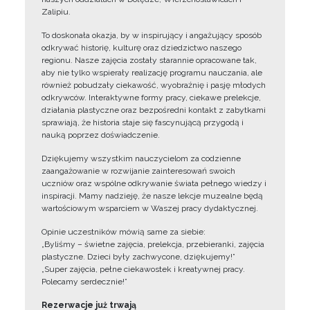
Zalipiu.
To doskonała okazja, by w inspirujący i angażujący sposób
odkrywać historię, kulturę oraz dziedzictwo naszego
regionu. Nasze zajęcia zostały starannie opracowane tak,
aby nie tylko wspierały realizację programu nauczania, ale
również pobudzały ciekawość, wyobraźnię i pasję młodych
odkrywców. Interaktywne formy pracy, ciekawe prelekcje,
działania plastyczne oraz bezpośredni kontakt z zabytkami
sprawiają, że historia staje się fascynującą przygodą i
nauką poprzez doświadczenie.
Dziękujemy wszystkim nauczycielom za codzienne
zaangażowanie w rozwijanie zainteresowań swoich
uczniów oraz wspólne odkrywanie świata pełnego wiedzy i
inspiracji. Mamy nadzieję, że nasze lekcje muzealne będą
wartościowym wsparciem w Waszej pracy dydaktycznej.
Opinie uczestników mówią same za siebie:
„Byliśmy – świetne zajęcia, prelekcja, przebieranki, zajęcia
plastyczne. Dzieci były zachwycone, dziękujemy!”
„Super zajęcia, pełne ciekawostek i kreatywnej pracy.
Polecamy serdecznie!”
Rezerwacje już trwają