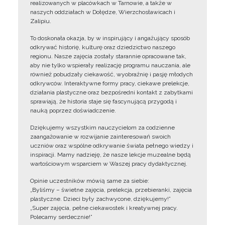
realizowanych w placówkach w Tarnowie, a także w
naszych oddziałach w Dołędze, Wierzchosławicach i
Zalipiu.
To doskonała okazja, by w inspirujący i angażujący sposób
odkrywać historię, kulturę oraz dziedzictwo naszego
regionu. Nasze zajęcia zostały starannie opracowane tak,
aby nie tylko wspierały realizację programu nauczania, ale
również pobudzały ciekawość, wyobraźnię i pasję młodych
odkrywców. Interaktywne formy pracy, ciekawe prelekcje,
działania plastyczne oraz bezpośredni kontakt z zabytkami
sprawiają, że historia staje się fascynującą przygodą i
nauką poprzez doświadczenie.
Dziękujemy wszystkim nauczycielom za codzienne
zaangażowanie w rozwijanie zainteresowań swoich
uczniów oraz wspólne odkrywanie świata pełnego wiedzy i
inspiracji. Mamy nadzieję, że nasze lekcje muzealne będą
wartościowym wsparciem w Waszej pracy dydaktycznej.
Opinie uczestników mówią same za siebie:
„Byliśmy – świetne zajęcia, prelekcja, przebieranki, zajęcia
plastyczne. Dzieci były zachwycone, dziękujemy!”
„Super zajęcia, pełne ciekawostek i kreatywnej pracy.
Polecamy serdecznie!”