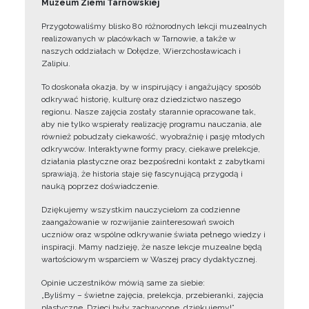
Muzeum Ziemi Tarnowskiej
Przygotowaliśmy blisko 80 różnorodnych lekcji muzealnych
realizowanych w placówkach w Tarnowie, a także w
naszych oddziałach w Dołędze, Wierzchosławicach i
Zalipiu.
To doskonała okazja, by w inspirujący i angażujący sposób
odkrywać historię, kulturę oraz dziedzictwo naszego
regionu. Nasze zajęcia zostały starannie opracowane tak,
aby nie tylko wspierały realizację programu nauczania, ale
również pobudzały ciekawość, wyobraźnię i pasję młodych
odkrywców. Interaktywne formy pracy, ciekawe prelekcje,
działania plastyczne oraz bezpośredni kontakt z zabytkami
sprawiają, że historia staje się fascynującą przygodą i
nauką poprzez doświadczenie.
Dziękujemy wszystkim nauczycielom za codzienne
zaangażowanie w rozwijanie zainteresowań swoich
uczniów oraz wspólne odkrywanie świata pełnego wiedzy i
inspiracji. Mamy nadzieję, że nasze lekcje muzealne będą
wartościowym wsparciem w Waszej pracy dydaktycznej.
Opinie uczestników mówią same za siebie:
„Byliśmy – świetne zajęcia, prelekcja, przebieranki, zajęcia
plastyczne. Dzieci były zachwycone, dziękujemy!”