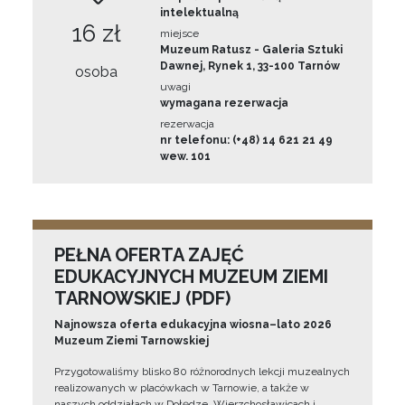
intelektualną
16 zł
miejsce
Muzeum Ratusz - Galeria Sztuki
Dawnej, Rynek 1, 33-100 Tarnów
osoba
uwagi
wymagana rezerwacja
rezerwacja
nr telefonu: (+48) 14 621 21 49
wew. 101
PEŁNA OFERTA ZAJĘĆ
EDUKACYJNYCH MUZEUM ZIEMI
TARNOWSKIEJ (PDF)
Najnowsza oferta edukacyjna wiosna–lato 2026
Muzeum Ziemi Tarnowskiej
Przygotowaliśmy blisko 80 różnorodnych lekcji muzealnych
realizowanych w placówkach w Tarnowie, a także w
naszych oddziałach w Dołędze, Wierzchosławicach i