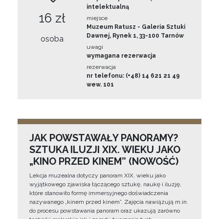
intelektualną
16 zł
miejsce
Muzeum Ratusz - Galeria Sztuki
Dawnej, Rynek 1, 33-100 Tarnów
osoba
uwagi
wymagana rezerwacja
rezerwacja
nr telefonu: (+48) 14 621 21 49
wew. 101
JAK POWSTAWAŁY PANORAMY?
SZTUKA ILUZJI XIX. WIEKU JAKO
„KINO PRZED KINEM” (NOWOŚĆ)
Lekcja muzealna dotyczy panoram XIX. wieku jako
wyjątkowego zjawiska łączącego sztukę, naukę i iluzję,
które stanowiło formę immersyjnego doświadczenia
nazywanego „kinem przed kinem”. Zajęcia nawiązują m.in.
do procesu powstawania panoram oraz ukazują zarówno