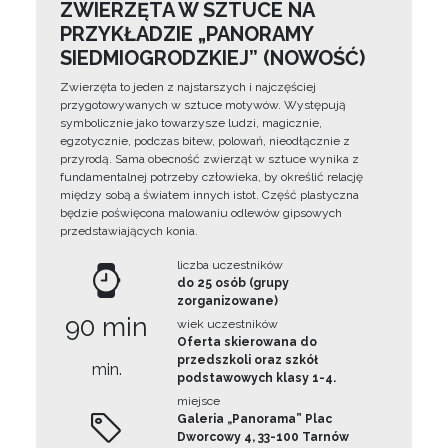
ZWIERZĘTA W SZTUCE NA
PRZYKŁADZIE „PANORAMY
SIEDMIOGRODZKIEJ” (NOWOŚĆ)
Zwierzęta to jeden z najstarszych i najczęściej
przygotowywanych w sztuce motywów. Występują
symbolicznie jako towarzysze ludzi, magicznie,
egzotycznie, podczas bitew, polowań, nieodłącznie z
przyrodą. Sama obecność zwierząt w sztuce wynika z
fundamentalnej potrzeby człowieka, by określić relację
między sobą a światem innych istot. Część plastyczna
będzie poświęcona malowaniu odlewów gipsowych
przedstawiających konia.
liczba uczestników
do 25 osób (grupy
zorganizowane)
90 min
wiek uczestników
Oferta skierowana do
przedszkoli oraz szkół
min.
podstawowych klasy 1-4.
miejsce
Galeria „Panorama” Plac
Dworcowy 4, 33-100 Tarnów