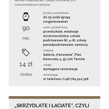
techniki malarskie jak i zasady tworzenia tych
monumentalnych obrazów.
liczba uczestników
do 25 osób (grupy
zorganizowane)
90
wiek uczestników
przedszkole, edukacja
wczesnoszkolna, szkoła
min.
podstawowa (kl. 4-8), szkoły
ponadpodstawowe, seniorzy
miejsce
Galeria „Panorama”, Plac
Dworcowy 4, 33-100 Tarnów
14 zł
uwagi
wymagana rezerwacja
osoba
rezerwacja
nr telefonu: (+48) 784 912 326
„SKRZYDLATE I ŁACIATE”, CZYLI