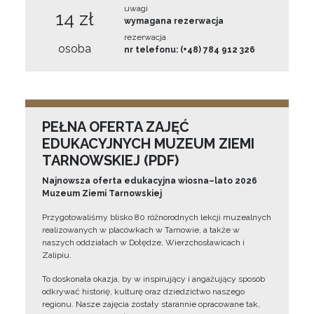
uwagi
14 zł
wymagana rezerwacja
rezerwacja
osoba
nr telefonu: (+48) 784 912 326
PEŁNA OFERTA ZAJĘĆ
EDUKACYJNYCH MUZEUM ZIEMI
TARNOWSKIEJ (PDF)
Najnowsza oferta edukacyjna wiosna–lato 2026
Muzeum Ziemi Tarnowskiej
Przygotowaliśmy blisko 80 różnorodnych lekcji muzealnych
realizowanych w placówkach w Tarnowie, a także w
naszych oddziałach w Dołędze, Wierzchosławicach i
Zalipiu.
To doskonała okazja, by w inspirujący i angażujący sposób
odkrywać historię, kulturę oraz dziedzictwo naszego
regionu. Nasze zajęcia zostały starannie opracowane tak,