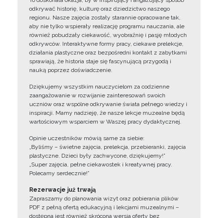
To doskonała okazja, by w inspirujący i angażujący sposób
odkrywać historię, kulturę oraz dziedzictwo naszego
regionu. Nasze zajęcia zostały starannie opracowane tak,
aby nie tylko wspierały realizację programu nauczania, ale
również pobudzały ciekawość, wyobraźnię i pasję młodych
odkrywców. Interaktywne formy pracy, ciekawe prelekcje,
działania plastyczne oraz bezpośredni kontakt z zabytkami
sprawiają, że historia staje się fascynującą przygodą i
nauką poprzez doświadczenie.
Dziękujemy wszystkim nauczycielom za codzienne
zaangażowanie w rozwijanie zainteresowań swoich
uczniów oraz wspólne odkrywanie świata pełnego wiedzy i
inspiracji. Mamy nadzieję, że nasze lekcje muzealne będą
wartościowym wsparciem w Waszej pracy dydaktycznej.
Opinie uczestników mówią same za siebie:
„Byliśmy – świetne zajęcia, prelekcja, przebieranki, zajęcia
plastyczne. Dzieci były zachwycone, dziękujemy!”
„Super zajęcia, pełne ciekawostek i kreatywnej pracy.
Polecamy serdecznie!”
Rezerwacje już trwają
Zapraszamy do planowania wizyt oraz pobierania plików
PDF z pełną ofertą edukacyjną i lekcjami muzealnymi –
dostępna jest również skrócona wersja oferty bez