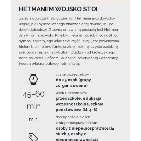
HETMANEM WOJSKO STOI
Zajęcia dotyczą historycznej roli Hetmana jako dowódcy
wojsk, jak i symbolicznego znaczenia tej dawnej roli po
dzień dzisiejszy. Główną omawianą postacią jest Hetman
Jan Amor Tarnowski. Kim był Hetman, co robił, co nosił, co
symbolizowało jego władze? Część lekcji jest poświęcona
historii broni, pierw funkcjonalnej, później czysto ozdobnej i
symbolicznej, jak i atrybutom władzy - od królewskiego
berła po kordzik oficera. W części praktycznej uczestnicy
tworzą własną buławę hetmańską.
liczba uczestników
do 25 osób (grupy
zorganizowane)
45-60
wiek uczestników
przedszkole, edukacja
min
wczesnoszkolna, szkoła
podstawowa (kl. 4-8)
dostępność dla osób
min.
z niepełnosprawnościami
osoby z niepełnosprawnością
słuchu, osoby z
niepełnosprawnością