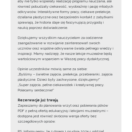
aby nie tylko wspierały realizację programu nauczania, ale
również pobudzały ciekawość, wyobraźnię i pasję młodych
odkrywców. Interaktywne formy pracy, ciekawe prelekcje,
działania plastyczne oraz bezpośredni kontakt z zabytkami
sprawiają, że historia staje się fascynującą przygodą i
nauką poprzez doświadczenie.
Dziękujemy wszystkim nauczycielom za codzienne
zaangażowanie w rozwijanie zainteresowań swoich
uczniów oraz wspólne odkrywanie świata pełnego wiedzy i
inspiracji. Mamy nadzieję, że nasze lekcje muzealne będą
wartościowym wsparciem w Waszej pracy dydaktycznej.
Opinie uczestników mówią same za siebie:
„Byliśmy – świetne zajęcia, prelekcja, przebieranki, zajęcia
plastyczne. Dzieci były zachwycone, dziękujemy!”
„Super zajęcia, pełne ciekawostek i kreatywnej pracy.
Polecamy serdecznie!”
Rezerwacje już trwają
Zapraszamy do planowania wizyt oraz pobierania plików
PDF z pełną ofertą edukacyjną i lekcjami muzealnymi –
dostępna jest również skrócona wersja oferty bez
szczegółowych opisów.
PS. Informujemy, że z dniem 1 grudnia 2025 r. oddział