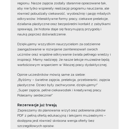
regionu. Nasze zajęcia zostały starannie opracowane tak,
aby nie tylko wspierały realizację programu nauczania, ale
również pobudzały ciekawość, wyobraźnię i pasję młodych
odkrywców. Interaktywne formy pracy, ciekawe prelekcje,
działania plastyczne oraz bezpośredni kontakt z zabytkami
sprawiają, że historia staje się fascynującą przygodą i
nauką poprzez doświadczenie.
Dziękujemy wszystkim nauczycielom za codzienne
zaangażowanie w rozwijanie zainteresowań swoich
uczniów oraz wspólne odkrywanie świata pełnego wiedzy i
inspiracji. Mamy nadzieję, że nasze lekcje muzealne będą
wartościowym wsparciem w Waszej pracy dydaktycznej.
Opinie uczestników mówią same za siebie:
„Byliśmy – świetne zajęcia, prelekcja, przebieranki, zajęcia
plastyczne. Dzieci były zachwycone, dziękujemy!”
„Super zajęcia, pełne ciekawostek i kreatywnej pracy.
Polecamy serdecznie!”
Rezerwacje już trwają
Zapraszamy do planowania wizyt oraz pobierania plików
PDF z pełną ofertą edukacyjną i lekcjami muzealnymi –
dostępna jest również skrócona wersja oferty bez
szczegółowych opisów.