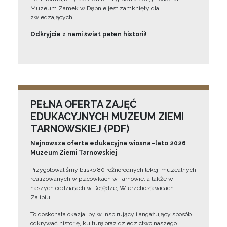
Muzeum Zamek w Dębnie jest zamknięty dla
zwiedzających.
Odkryjcie z nami świat pełen historii!
PEŁNA OFERTA ZAJĘĆ
EDUKACYJNYCH MUZEUM ZIEMI
TARNOWSKIEJ (PDF)
Najnowsza oferta edukacyjna wiosna–lato 2026
Muzeum Ziemi Tarnowskiej
Przygotowaliśmy blisko 80 różnorodnych lekcji muzealnych
realizowanych w placówkach w Tarnowie, a także w
naszych oddziałach w Dołędze, Wierzchosławicach i
Zalipiu.
To doskonała okazja, by w inspirujący i angażujący sposób
odkrywać historię, kulturę oraz dziedzictwo naszego