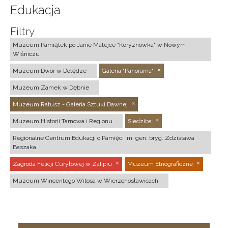
Edukacja
Filtry
Muzeum Pamiątek po Janie Matejce "Koryznówka" w Nowym
Wiśniczu
Muzeum Dwór w Dołędze
Galeria "Panorama"
Muzeum Zamek w Dębnie
Muzeum Ratusz - Galeria Sztuki Dawnej
Muzeum Historii Tarnowa i Regionu
Siedziba
Regionalne Centrum Edukacji o Pamięci im. gen. bryg. Zdzisława
Baszaka
Zagroda Felicji Curyłowej w Zalipiu
Muzeum Etnograficzne
Muzeum Wincentego Witosa w Wierzchosławicach