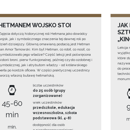
HETMANEM WOJSKO STOI
JAK
SZTU
Zajęcia dotyczą historycznej roli Hetmana jako dowódcy
„KI
wojsk, jak i symbolicznego znaczenia tej dawnej roli po
dzień dzisiejszy. Główną omawianą postacią jest Hetman
Lekcja 
Jan Amor Tarnowski. Kim był Hetman, co robił, co nosił, co
wyjątko
symbolizowało jego władze? Część lekcji jest poświęcona
które s
historii broni, pierw funkcjonalnej, później czysto ozdobnej i
nazywan
symbolicznej, jak i atrybutom władzy - od królewskiego
do proc
berła po kordzik oficera. W części praktycznej uczestnicy
technik
tworzą własną buławę hetmańską.
monume
liczba uczestników
do 25 osób (grupy
zorganizowane)
45-60
wiek uczestników
przedszkole, edukacja
min
wczesnoszkolna, szkoła
podstawowa (kl. 4-8)
m
dostępność dla osób
min.