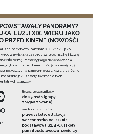
 POWSTAWAŁY PANORAMY?
KA ILUZJI XIX. WIEKU JAKO
NO PRZED KINEM” (NOWOŚĆ)
muzealna dotyczy panoram XIX. wieku jako
wego zjawiska łączącego sztukę, naukę i iluzję,
tanowiło formę immersyjnego doświadczenia
ego „kinem przed kinem”. Zajęcia nawiązują m.in.
esu powstawania panoram oraz ukazują zarówno
i malarskie jak i zasady tworzenia tych
ntalnych obrazów.
liczba uczestników
do 25 osób (grupy
zorganizowane)
90
wiek uczestników
przedszkole, edukacja
wczesnoszkolna, szkoła
in.
podstawowa (kl. 4-8), szkoły
ponadpodstawowe, seniorzy