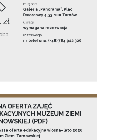
miejsce
Galeria „Panorama”, Plac
Dworcowy 4, 33-100 Tarnów
 zł
uwagi
wymagana rezerwacja
oba
rezerwacja
nr telefonu: (+48) 784 912 326
NA OFERTA ZAJĘĆ
KACYJNYCH MUZEUM ZIEMI
NOWSKIEJ (PDF)
sza oferta edukacyjna wiosna–lato 2026
 Ziemi Tarnowskiej