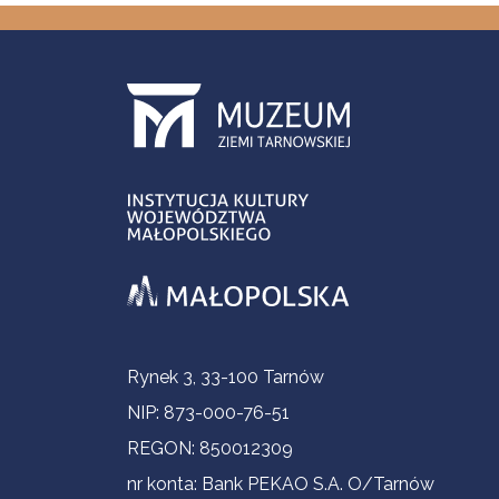
Informacje kontaktowe
Rynek 3, 33-100 Tarnów
NIP: 873-000-76-51
REGON: 850012309
nr konta: Bank PEKAO S.A. O/Tarnów