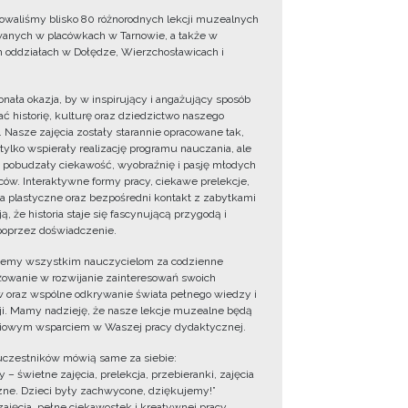
owaliśmy blisko 80 różnorodnych lekcji muzealnych
wanych w placówkach w Tarnowie, a także w
 oddziałach w Dołędze, Wierzchosławicach i
onała okazja, by w inspirujący i angażujący sposób
ć historię, kulturę oraz dziedzictwo naszego
. Nasze zajęcia zostały starannie opracowane tak,
 tylko wspierały realizację programu nauczania, ale
 pobudzały ciekawość, wyobraźnię i pasję młodych
ów. Interaktywne formy pracy, ciekawe prelekcje,
ia plastyczne oraz bezpośredni kontakt z zabytkami
ą, że historia staje się fascynującą przygodą i
oprzez doświadczenie.
jemy wszystkim nauczycielom za codzienne
owanie w rozwijanie zainteresowań swoich
 oraz wspólne odkrywanie świata pełnego wiedzy i
cji. Mamy nadzieję, że nasze lekcje muzealne będą
iowym wsparciem w Waszej pracy dydaktycznej.
uczestników mówią same za siebie:
 – świetne zajęcia, prelekcja, przebieranki, zajęcia
zne. Dzieci były zachwycone, dziękujemy!”
zajęcia, pełne ciekawostek i kreatywnej pracy.