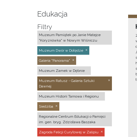
Edukacja
Filtry
Muzeum Pamiątek po Janie Matejce
"Koryznówka" w Nowym Wiśniczu
Muzeum Dwór w Dołędze
Galeria "Panorama"
Muzeum Zamek w Dębnie
Muzeum Ratusz - Galeria Sztuki
Dawnej
Muzeum Historii Tarnowa i Regionu
Siedziba
Regionalne Centrum Edukacji o Pamięci
im. gen. bryg. Zdzisława Baszaka
Zagroda Felicji Curyłowej w Zalipiu