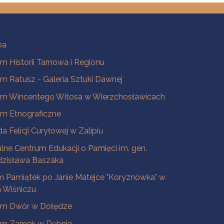
ba
 Historii Tarnowa i Regionu
 Ratusz - Galeria Sztuki Dawnej
m Wincentego Witosa w Wierzchosławicach
m Etnograficzne
a Felicji Curyłowej w Zalipiu
lne Centrum Edukacji o Pamięci im. gen.
dzisława Baszaka
 Pamiątek po Janie Matejce "Koryznówka" w
Wiśniczu
m Dwór w Dołędze
m Zamek w Dębnie