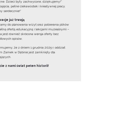
zne. Dzieci były zachwycone, dziękujemy!”
zajęcia, pełne ciekawostek i kreatywnej pracy.
y serdecznie!”
acje już trwają
amy do planowania wizyt oraz pobierania plików
ełną ofertą edukacyjną i lekcjami muzealnymi –
a jest również skrócona wersja oferty bez
łowych opisów.
ormujemy, że z dniem 1 grudnia 2025 r. oddział
 Zamek w Dębnie jest zamknięty dla
jących.
ie z nami świat pełen historii!