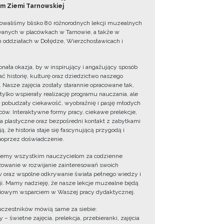
 Ziemi Tarnowskiej
owaliśmy blisko 80 różnorodnych lekcji muzealnych
wanych w placówkach w Tarnowie, a także w
 oddziałach w Dołędze, Wierzchosławicach i
onała okazja, by w inspirujący i angażujący sposób
ć historię, kulturę oraz dziedzictwo naszego
. Nasze zajęcia zostały starannie opracowane tak,
 tylko wspierały realizację programu nauczania, ale
 pobudzały ciekawość, wyobraźnię i pasję młodych
ów. Interaktywne formy pracy, ciekawe prelekcje,
ia plastyczne oraz bezpośredni kontakt z zabytkami
ą, że historia staje się fascynującą przygodą i
oprzez doświadczenie.
jemy wszystkim nauczycielom za codzienne
owanie w rozwijanie zainteresowań swoich
 oraz wspólne odkrywanie świata pełnego wiedzy i
cji. Mamy nadzieję, że nasze lekcje muzealne będą
iowym wsparciem w Waszej pracy dydaktycznej.
uczestników mówią same za siebie:
 – świetne zajęcia, prelekcja, przebieranki, zajęcia