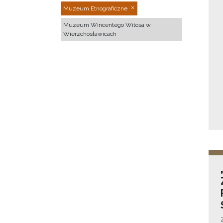
Muzeum Etnograficzne
Muzeum Wincentego Witosa w
Wierzchosławicach