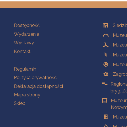
Na skróty
Oddziały
Dostępność
Siedzi
Wydarzenia
Muzeum
Wystawy
Muzeum
Kontakt
Muzeu
Muzeu
Na skróty
Regulamin
Zagrod
Polityka prywatności
Regiona
Deklaracja dostępności
bryg. Z
Mapa strony
Muzeum
Sklep
Nowym 
Muzeu
Muzeu