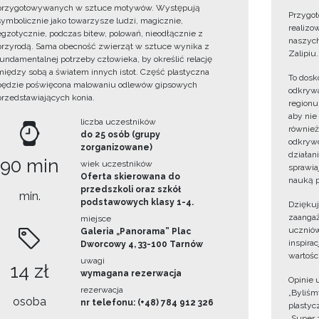
przygotowywanych w sztuce motywów. Występują
Przygot
symbolicznie jako towarzysze ludzi, magicznie,
realizo
egzotycznie, podczas bitew, polowań, nieodłącznie z
naszych
przyrodą. Sama obecność zwierząt w sztuce wynika z
Zalipiu.
fundamentalnej potrzeby człowieka, by określić relację
między sobą a światem innych istot. Część plastyczna
To dosk
będzie poświęcona malowaniu odlewów gipsowych
odkrywa
przedstawiających konia.
regionu
aby nie
liczba uczestników
również
do 25 osób (grupy
odkrywc
zorganizowane)
działan
90 min
wiek uczestników
sprawiaj
Oferta skierowana do
nauką p
przedszkoli oraz szkół
min.
podstawowych klasy 1-4.
Dzięku
zaangaż
miejsce
uczniów
Galeria „Panorama” Plac
inspira
Dworcowy 4, 33-100 Tarnów
wartośc
uwagi
14 zł
wymagana rezerwacja
Opinie 
rezerwacja
„Byliśmy
osoba
nr telefonu: (+48) 784 912 326
plastyc
„Super 