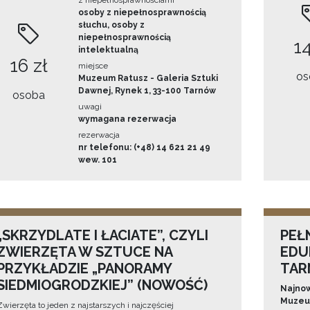
z niepełnosprawnościami
osoby z niepełnosprawnością
słuchu, osoby z
niepełnosprawnością
14
intelektualną
16 zł
miejsce
os
Muzeum Ratusz - Galeria Sztuki
Dawnej, Rynek 1, 33-100 Tarnów
osoba
uwagi
wymagana rezerwacja
rezerwacja
nr telefonu: (+48) 14 621 21 49
wew. 101
„SKRZYDLATE I ŁACIATE”, CZYLI
PEŁ
ZWIERZĘTA W SZTUCE NA
EDU
PRZYKŁADZIE „PANORAMY
TAR
SIEDMIOGRODZKIEJ” (NOWOŚĆ)
Najnow
Muzeum
Zwierzęta to jeden z najstarszych i najczęściej