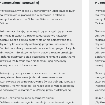
Muzeum Ziemi Tarnowskiej
Muzeum
Przygotowaliśmy blisko 80 różnorodnych lekcji muzealnych
Przygot
realizowanych w placówkach w Tarnowie, a także w
realizo
naszych oddziałach w Dołędze, Wierzchosławicach i
naszych
Zalipiu.
Zalipiu.
To doskonała okazja, by w inspirujący i angażujący sposób
To dosk
odkrywać historię, kulturę oraz dziedzictwo naszego
odkrywa
regionu. Nasze zajęcia zostały starannie opracowane tak,
regionu
aby nie tylko wspierały realizację programu nauczania, ale
aby nie
również pobudzały ciekawość, wyobraźnię i pasję młodych
również
odkrywców. Interaktywne formy pracy, ciekawe prelekcje,
odkrywc
działania plastyczne oraz bezpośredni kontakt z zabytkami
działan
sprawiają, że historia staje się fascynującą przygodą i
sprawiaj
nauką poprzez doświadczenie.
nauką p
Dziękujemy wszystkim nauczycielom za codzienne
Dzięku
zaangażowanie w rozwijanie zainteresowań swoich
zaangaż
uczniów oraz wspólne odkrywanie świata pełnego wiedzy i
uczniów
inspiracji. Mamy nadzieję, że nasze lekcje muzealne będą
inspira
wartościowym wsparciem w Waszej pracy dydaktycznej.
wartośc
Opinie uczestników mówią same za siebie:
Opinie 
„Byliśmy – świetne zajęcia, prelekcja, przebieranki, zajęcia
„Byliśmy