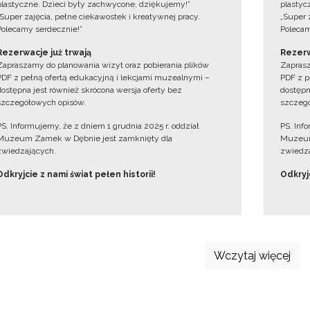
plastyczne. Dzieci były zachwycone, dziękujemy!”
plastyc
„Super zajęcia, pełne ciekawostek i kreatywnej pracy.
„Super 
Polecamy serdecznie!”
Polecam
Rezerwacje już trwają
Rezerw
Zapraszamy do planowania wizyt oraz pobierania plików
Zaprasz
PDF z pełną ofertą edukacyjną i lekcjami muzealnymi –
PDF z p
dostępna jest również skrócona wersja oferty bez
dostępn
szczegółowych opisów.
szczegó
PS. Informujemy, że z dniem 1 grudnia 2025 r. oddział
PS. Inf
Muzeum Zamek w Dębnie jest zamknięty dla
Muzeum
zwiedzających.
zwiedza
Odkryjcie z nami świat pełen historii!
Odkryjc
Wczytaj więcej