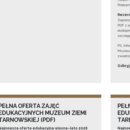
Polecam
Rezerw
Zaprasz
PDF z p
dostępn
szczegó
PS. Inf
Muzeum
zwiedza
Odkryjc
PEŁNA OFERTA ZAJĘĆ
PEŁ
EDUKACYJNYCH MUZEUM ZIEMI
EDU
TARNOWSKIEJ (PDF)
TAR
Najnowsza oferta edukacyjna wiosna–lato 2026
Najnow