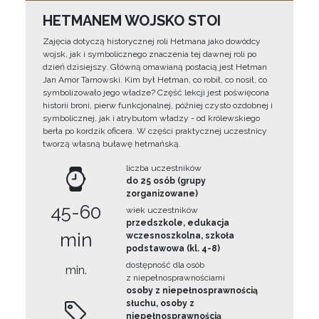
HETMANEM WOJSKO STOI
Zajęcia dotyczą historycznej roli Hetmana jako dowódcy
wojsk, jak i symbolicznego znaczenia tej dawnej roli po
dzień dzisiejszy. Główną omawianą postacią jest Hetman
Jan Amor Tarnowski. Kim był Hetman, co robił, co nosił, co
symbolizowało jego władze? Część lekcji jest poświęcona
historii broni, pierw funkcjonalnej, później czysto ozdobnej i
symbolicznej, jak i atrybutom władzy - od królewskiego
berła po kordzik oficera. W części praktycznej uczestnicy
tworzą własną buławę hetmańską.
liczba uczestników
do 25 osób (grupy
zorganizowane)
45-60
wiek uczestników
przedszkole, edukacja
min
wczesnoszkolna, szkoła
podstawowa (kl. 4-8)
dostępność dla osób
min.
z niepełnosprawnościami
osoby z niepełnosprawnością
słuchu, osoby z
niepełnosprawnością