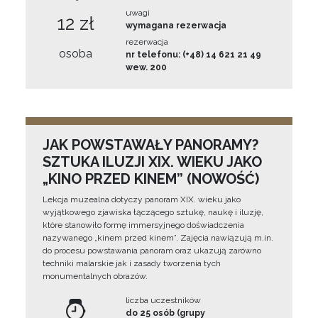
uwagi
12 zł
wymagana rezerwacja
rezerwacja
osoba
nr telefonu: (+48) 14 621 21 49
wew. 200
JAK POWSTAWAŁY PANORAMY?
SZTUKA ILUZJI XIX. WIEKU JAKO
„KINO PRZED KINEM” (NOWOŚĆ)
Lekcja muzealna dotyczy panoram XIX. wieku jako
wyjątkowego zjawiska łączącego sztukę, naukę i iluzję,
które stanowiło formę immersyjnego doświadczenia
nazywanego „kinem przed kinem”. Zajęcia nawiązują m.in.
do procesu powstawania panoram oraz ukazują zarówno
techniki malarskie jak i zasady tworzenia tych
monumentalnych obrazów.
liczba uczestników
do 25 osób (grupy