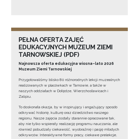
PEŁNA OFERTA ZAJĘĆ
EDUKACYJNYCH MUZEUM ZIEMI
TARNOWSKIEJ (PDF)
Najnowsza oferta edukacyjna wiosna–lato 2026
Muzeum Ziemi Tarnowskiej
Przygotowaliśmy blisko 80 różnorodnych lekcji muzealnych
realizowanych w placówkach w Tarnowie, a także w
naszych oddziałach w Dołędze, Wierzchosławicach i
Zalipiu.
To doskonała okazja, by w inspirujący i angażujący sposób
odkrywać historię, kulturę oraz dziedzictwo naszego
regionu. Nasze zajęcia zostały starannie opracowane tak,
aby nie tylko wspierały realizację programu nauczania, ale
również pobudzały ciekawość, wyobraźnię i pasję młodych
odkrywców. Interaktywne formy pracy, ciekawe prelekcje,