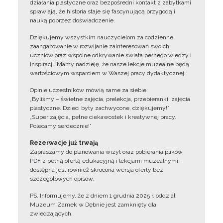
działania plastyczne oraz bezpośredni kontakt z zabytkami
sprawiają, że historia staje się fascynującą przygodą i
nauką poprzez doświadczenie.
Dziękujemy wszystkim nauczycielom za codzienne
zaangażowanie w rozwijanie zainteresowań swoich
uczniów oraz wspólne odkrywanie świata pełnego wiedzy i
inspiracji. Mamy nadzieję, że nasze lekcje muzealne będą
wartościowym wsparciem w Waszej pracy dydaktycznej.
Opinie uczestników mówią same za siebie:
„Byliśmy – świetne zajęcia, prelekcja, przebieranki, zajęcia
plastyczne. Dzieci były zachwycone, dziękujemy!”
„Super zajęcia, pełne ciekawostek i kreatywnej pracy.
Polecamy serdecznie!”
Rezerwacje już trwają
Zapraszamy do planowania wizyt oraz pobierania plików
PDF z pełną ofertą edukacyjną i lekcjami muzealnymi –
dostępna jest również skrócona wersja oferty bez
szczegółowych opisów.
PS. Informujemy, że z dniem 1 grudnia 2025 r. oddział
Muzeum Zamek w Dębnie jest zamknięty dla
zwiedzających.