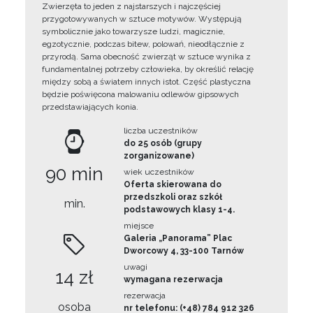
Zwierzęta to jeden z najstarszych i najczęściej
przygotowywanych w sztuce motywów. Występują
symbolicznie jako towarzysze ludzi, magicznie,
egzotycznie, podczas bitew, polowań, nieodłącznie z
przyrodą. Sama obecność zwierząt w sztuce wynika z
fundamentalnej potrzeby człowieka, by określić relację
między sobą a światem innych istot. Część plastyczna
będzie poświęcona malowaniu odlewów gipsowych
przedstawiających konia.
liczba uczestników
do 25 osób (grupy
zorganizowane)
90 min
wiek uczestników
Oferta skierowana do
przedszkoli oraz szkół
min.
podstawowych klasy 1-4.
miejsce
Galeria „Panorama” Plac
Dworcowy 4, 33-100 Tarnów
uwagi
14 zł
wymagana rezerwacja
rezerwacja
osoba
nr telefonu: (+48) 784 912 326