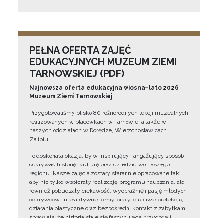
PEŁNA OFERTA ZAJĘĆ
EDUKACYJNYCH MUZEUM ZIEMI
TARNOWSKIEJ (PDF)
Najnowsza oferta edukacyjna wiosna–lato 2026
Muzeum Ziemi Tarnowskiej
Przygotowaliśmy blisko 80 różnorodnych lekcji muzealnych
realizowanych w placówkach w Tarnowie, a także w
naszych oddziałach w Dołędze, Wierzchosławicach i
Zalipiu.
To doskonała okazja, by w inspirujący i angażujący sposób
odkrywać historię, kulturę oraz dziedzictwo naszego
regionu. Nasze zajęcia zostały starannie opracowane tak,
aby nie tylko wspierały realizację programu nauczania, ale
również pobudzały ciekawość, wyobraźnię i pasję młodych
odkrywców. Interaktywne formy pracy, ciekawe prelekcje,
działania plastyczne oraz bezpośredni kontakt z zabytkami
sprawiają, że historia staje się fascynującą przygodą i