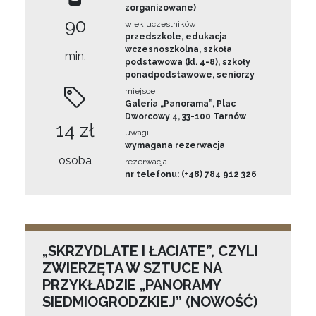
zorganizowane)
90
wiek uczestników
przedszkole, edukacja
wczesnoszkolna, szkoła
min.
podstawowa (kl. 4-8), szkoły
ponadpodstawowe, seniorzy
miejsce
Galeria „Panorama”, Plac
Dworcowy 4, 33-100 Tarnów
14 zł
uwagi
wymagana rezerwacja
osoba
rezerwacja
nr telefonu: (+48) 784 912 326
„SKRZYDLATE I ŁACIATE”, CZYLI
ZWIERZĘTA W SZTUCE NA
PRZYKŁADZIE „PANORAMY
SIEDMIOGRODZKIEJ” (NOWOŚĆ)