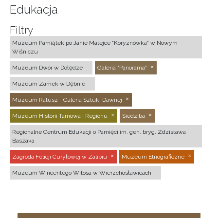
Edukacja
Filtry
Muzeum Pamiątek po Janie Matejce "Koryznówka" w Nowym
Wiśniczu
Muzeum Dwór w Dołędze
Galeria "Panorama"
Muzeum Zamek w Dębnie
Muzeum Ratusz - Galeria Sztuki Dawnej
Muzeum Historii Tarnowa i Regionu
Siedziba
Regionalne Centrum Edukacji o Pamięci im. gen. bryg. Zdzisława
Baszaka
Zagroda Felicji Curyłowej w Zalipiu
Muzeum Etnograficzne
Muzeum Wincentego Witosa w Wierzchosławicach