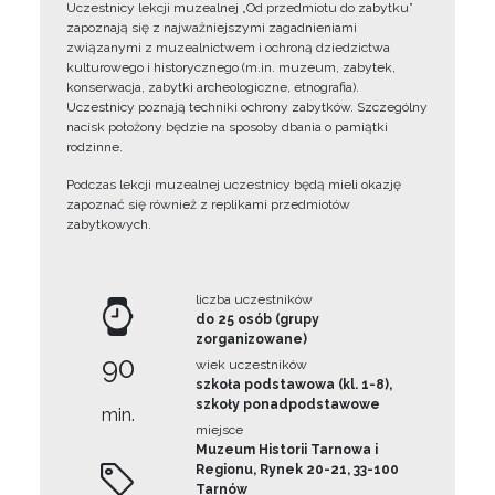
Uczestnicy lekcji muzealnej „Od przedmiotu do zabytku”
zapoznają się z najważniejszymi zagadnieniami
związanymi z muzealnictwem i ochroną dziedzictwa
kulturowego i historycznego (m.in. muzeum, zabytek,
konserwacja, zabytki archeologiczne, etnografia).
Uczestnicy poznają techniki ochrony zabytków. Szczególny
nacisk położony będzie na sposoby dbania o pamiątki
rodzinne.
Podczas lekcji muzealnej uczestnicy będą mieli okazję
zapoznać się również z replikami przedmiotów
zabytkowych.
liczba uczestników
do 25 osób (grupy
zorganizowane)
90
wiek uczestników
szkoła podstawowa (kl. 1-8),
szkoły ponadpodstawowe
min.
miejsce
Muzeum Historii Tarnowa i
Regionu, Rynek 20-21, 33-100
Tarnów