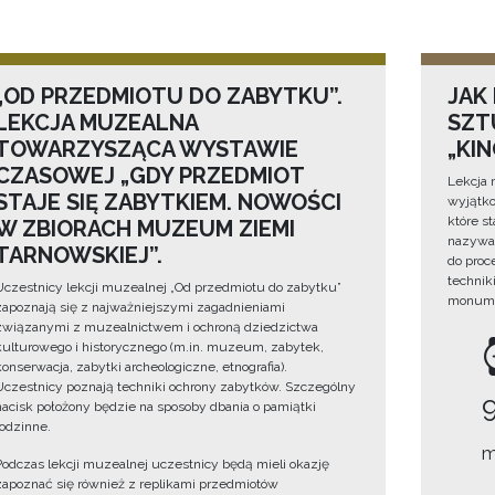
„OD PRZEDMIOTU DO ZABYTKU”.
JAK
LEKCJA MUZEALNA
SZTU
TOWARZYSZĄCA WYSTAWIE
„KI
CZASOWEJ „GDY PRZEDMIOT
Lekcja 
STAJE SIĘ ZABYTKIEM. NOWOŚCI
wyjątko
które s
W ZBIORACH MUZEUM ZIEMI
nazywan
TARNOWSKIEJ”.
do proc
technik
Uczestnicy lekcji muzealnej „Od przedmiotu do zabytku”
monume
zapoznają się z najważniejszymi zagadnieniami
związanymi z muzealnictwem i ochroną dziedzictwa
kulturowego i historycznego (m.in. muzeum, zabytek,
konserwacja, zabytki archeologiczne, etnografia).
Uczestnicy poznają techniki ochrony zabytków. Szczególny
nacisk położony będzie na sposoby dbania o pamiątki
rodzinne.
m
Podczas lekcji muzealnej uczestnicy będą mieli okazję
zapoznać się również z replikami przedmiotów