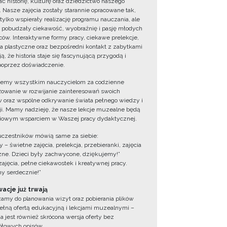
ć historię, kulturę oraz dziedzictwo naszego
. Nasze zajęcia zostały starannie opracowane tak,
 tylko wspierały realizację programu nauczania, ale
 pobudzały ciekawość, wyobraźnię i pasję młodych
ów. Interaktywne formy pracy, ciekawe prelekcje,
ia plastyczne oraz bezpośredni kontakt z zabytkami
ą, że historia staje się fascynującą przygodą i
oprzez doświadczenie.
jemy wszystkim nauczycielom za codzienne
owanie w rozwijanie zainteresowań swoich
 oraz wspólne odkrywanie świata pełnego wiedzy i
cji. Mamy nadzieję, że nasze lekcje muzealne będą
iowym wsparciem w Waszej pracy dydaktycznej.
uczestników mówią same za siebie:
 – świetne zajęcia, prelekcja, przebieranki, zajęcia
zne. Dzieci były zachwycone, dziękujemy!”
zajęcia, pełne ciekawostek i kreatywnej pracy.
y serdecznie!”
acje już trwają
amy do planowania wizyt oraz pobierania plików
ełną ofertą edukacyjną i lekcjami muzealnymi –
a jest również skrócona wersja oferty bez
łowych opisów.