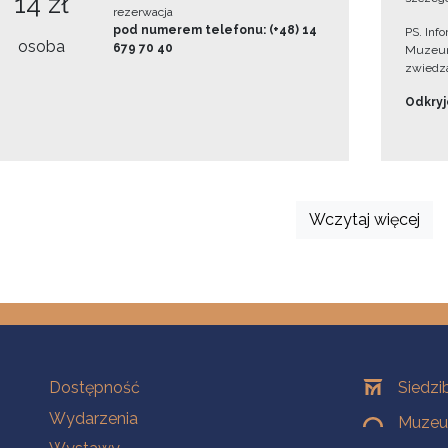
14 zł
rezerwacja
pod numerem telefonu: (+48) 14
PS. Inf
osoba
679 70 40
Muzeum
zwiedza
Odkryjc
Wczytaj więcej
Na skróty
Oddziały
Dostępność
Siedzi
Wydarzenia
Muzeum