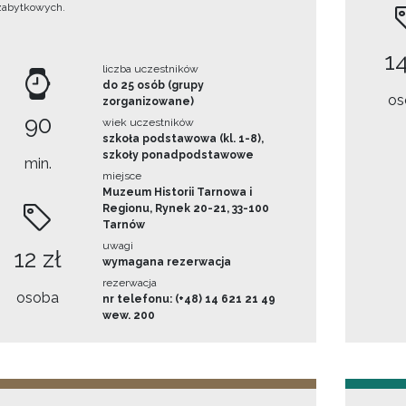
zabytkowych.
14
liczba uczestników
do 25 osób (grupy
os
zorganizowane)
90
wiek uczestników
szkoła podstawowa (kl. 1-8),
szkoły ponadpodstawowe
min.
miejsce
Muzeum Historii Tarnowa i
Regionu, Rynek 20-21, 33-100
Tarnów
uwagi
12 zł
wymagana rezerwacja
rezerwacja
osoba
nr telefonu: (+48) 14 621 21 49
wew. 200