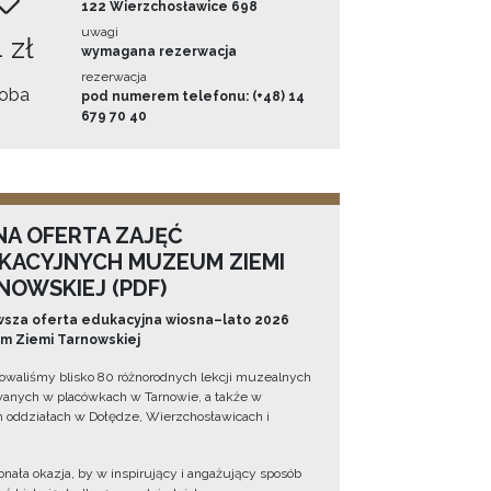
122 Wierzchosławice 698
uwagi
 zł
wymagana rezerwacja
rezerwacja
oba
pod numerem telefonu: (+48) 14
679 70 40
NA OFERTA ZAJĘĆ
KACYJNYCH MUZEUM ZIEMI
NOWSKIEJ (PDF)
sza oferta edukacyjna wiosna–lato 2026
 Ziemi Tarnowskiej
owaliśmy blisko 80 różnorodnych lekcji muzealnych
wanych w placówkach w Tarnowie, a także w
 oddziałach w Dołędze, Wierzchosławicach i
onała okazja, by w inspirujący i angażujący sposób