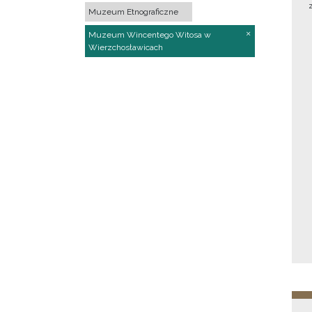
Muzeum Etnograficzne
Muzeum Wincentego Witosa w
Wierzchosławicach