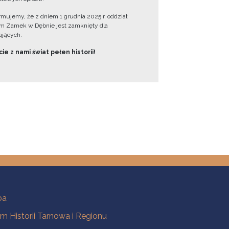
ormujemy, że z dniem 1 grudnia 2025 r. oddział
 Zamek w Dębnie jest zamknięty dla
jących.
ie z nami świat pełen historii!
ba
 Historii Tarnowa i Regionu