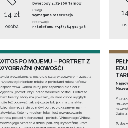
Dworcowy 4, 33-100 Tarnów
uwagi
14
14 zł
wymagana rezerwacja
rezerwacja
os
osoba
nr telefonu: (+48) 784 912 326
WITOS PO MOJEMU – PORTRET Z
PEŁ
WYOBRAŹNI (NOWOŚĆ)
EDU
TAR
Lekcja prowadzona w oparciu o stałą ekspozycję muzealną
z wyszczególnieniem miejsc z portretami mieszkańców
Najnow
gospodarstwa. Celem lekcji jest zapoznanie dzieci z
Muzeum
pojęciem „portret” czyli przedstawienie postaci. Portret to
obraz twarzy, który ma pokazać, jak dana osoba wygląda i
Przygot
może też oddawać, jak się czuje lub jaki ma charakter.
realizo
Dzieci dowiedzą się co mówi portret o ukazanym na nim
naszych
człowieku. Kolejnym celem lekcji jest przygotowanie
Zalipiu.
portretu postaci historycznej - portretu Wincentego Witosa.
Podczas jego tworzenia dzieci poruszą wyobraźnię, która
To dosk