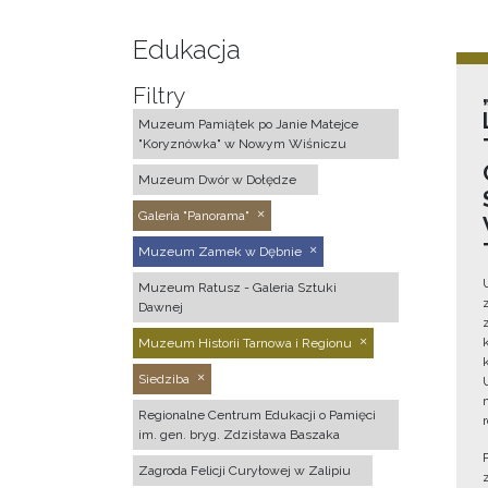
Edukacja
Filtry
Muzeum Pamiątek po Janie Matejce
"Koryznówka" w Nowym Wiśniczu
Muzeum Dwór w Dołędze
Galeria "Panorama"
Muzeum Zamek w Dębnie
Muzeum Ratusz - Galeria Sztuki
Dawnej
Muzeum Historii Tarnowa i Regionu
Siedziba
Regionalne Centrum Edukacji o Pamięci
im. gen. bryg. Zdzisława Baszaka
Zagroda Felicji Curyłowej w Zalipiu