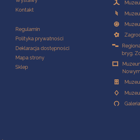
Wystawy
Muzeum
Kontakt
Muzeu
Muzeu
Na skróty
Regulamin
Zagrod
Polityka prywatności
Regiona
Deklaracja dostępności
bryg. Z
Mapa strony
Muzeum
Sklep
Nowym 
Muzeu
Muzeu
Galeri