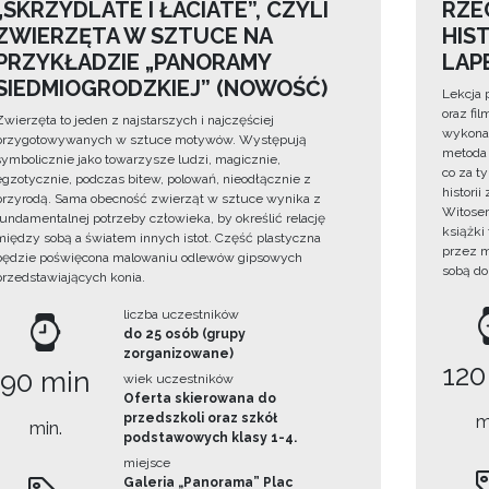
„SKRZYDLATE I ŁACIATE”, CZYLI
RZE
ZWIERZĘTA W SZTUCE NA
HIS
PRZYKŁADZIE „PANORAMY
LAP
SIEDMIOGRODZKIEJ” (NOWOŚĆ)
Lekcja 
oraz fi
Zwierzęta to jeden z najstarszych i najczęściej
wykonan
przygotowywanych w sztuce motywów. Występują
metoda 
symbolicznie jako towarzysze ludzi, magicznie,
co za t
egzotycznie, podczas bitew, polowań, nieodłącznie z
histori
przyrodą. Sama obecność zwierząt w sztuce wynika z
Witosem
fundamentalnej potrzeby człowieka, by określić relację
książki
między sobą a światem innych istot. Część plastyczna
przez m
będzie poświęcona malowaniu odlewów gipsowych
sobą do
przedstawiających konia.
liczba uczestników
do 25 osób (grupy
zorganizowane)
120
90 min
wiek uczestników
Oferta skierowana do
przedszkoli oraz szkół
m
min.
podstawowych klasy 1-4.
miejsce
Galeria „Panorama” Plac