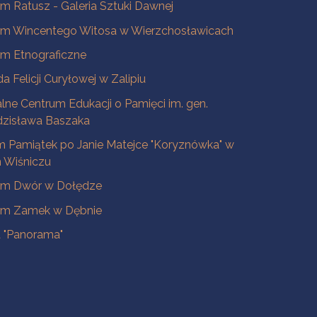
 Ratusz - Galeria Sztuki Dawnej
m Wincentego Witosa w Wierzchosławicach
m Etnograficzne
a Felicji Curyłowej w Zalipiu
lne Centrum Edukacji o Pamięci im. gen.
dzisława Baszaka
 Pamiątek po Janie Matejce "Koryznówka" w
Wiśniczu
m Dwór w Dołędze
m Zamek w Dębnie
a "Panorama"