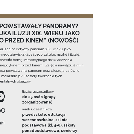
 POWSTAWAŁY PANORAMY?
KA ILUZJI XIX. WIEKU JAKO
NO PRZED KINEM” (NOWOŚĆ)
muzealna dotyczy panoram XIX. wieku jako
wego zjawiska łączącego sztukę, naukę i iluzję,
tanowiło formę immersyjnego doświadczenia
ego „kinem przed kinem”. Zajęcia nawiązują m.in.
esu powstawania panoram oraz ukazują zarówno
i malarskie jak i zasady tworzenia tych
ntalnych obrazów.
liczba uczestników
do 25 osób (grupy
zorganizowane)
90
wiek uczestników
przedszkole, edukacja
wczesnoszkolna, szkoła
in.
podstawowa (kl. 4-8), szkoły
ponadpodstawowe, seniorzy