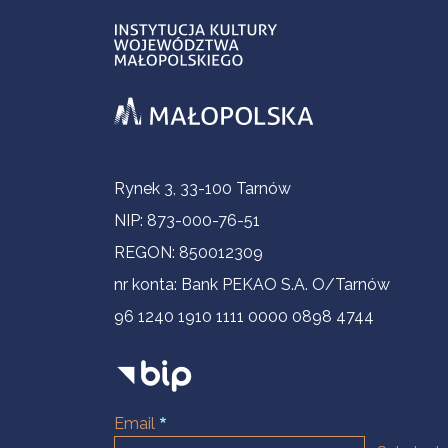
Informacje kontaktowe
Rynek 3, 33-100 Tarnów
NIP: 873-000-76-51
REGON: 850012309
nr konta: Bank PEKAO S.A. O/Tarnów
96 1240 1910 1111 0000 0898 4744
Email