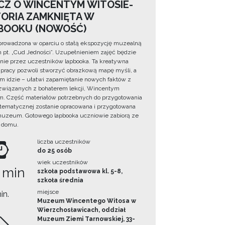
CZ O WINCENTYM WITOSIE-
TORIA ZAMKNIĘTA W
BOOKU (NOWOŚĆ)
prowadzona w oparciu o stałą ekspozycję muzealną
lm pt. „Cud Jedności”. Uzupełnieniem zajęć będzie
ie przez uczestników lapbooka. Ta kreatywna
pracy pozwoli stworzyć obrazkową mapę myśli, a
ym idzie – ułatwi zapamiętanie nowych faktów z
i związanych z bohaterem lekcji, Wincentym
. Część materiałów potrzebnych do przygotowania
 tematycznej zostanie opracowana i przygotowana
uzeum. Gotowego lapbooka uczniowie zabiorą ze
 domu.
liczba uczestników
do 25 osób
wiek uczestników
 min
szkoła podstawowa kl. 5-8,
szkoła średnia
miejsce
in.
Muzeum Wincentego Witosa w
Wierzchosławicach, oddział
Muzeum Ziemi Tarnowskiej, 33-