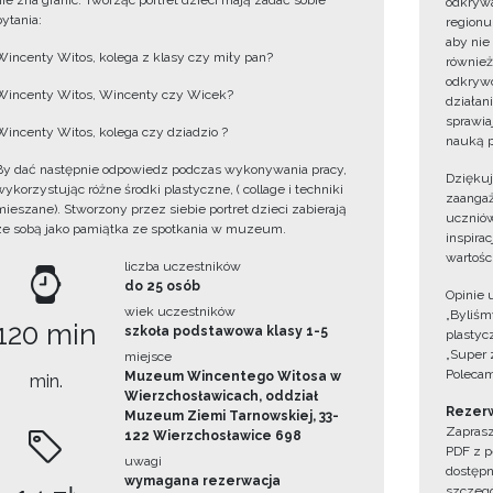
nie zna granic. Tworząc portret dzieci mają zadać sobie
odkrywa
pytania:
regionu
aby nie
Wincenty Witos, kolega z klasy czy miły pan?
również
odkrywc
Wincenty Witos, Wincenty czy Wicek?
działan
sprawiaj
Wincenty Witos, kolega czy dziadzio ?
nauką p
By dać następnie odpowiedz podczas wykonywania pracy,
Dzięku
wykorzystując różne środki plastyczne, ( collage i techniki
zaangaż
mieszane). Stworzony przez siebie portret dzieci zabierają
uczniów
ze sobą jako pamiątka ze spotkania w muzeum.
inspira
wartośc
liczba uczestników
do 25 osób
Opinie 
wiek uczestników
„Byliśmy
120 min
szkoła podstawowa klasy 1-5
plastyc
„Super 
miejsce
Polecam
Muzeum Wincentego Witosa w
min.
Wierzchosławicach, oddział
Rezerw
Muzeum Ziemi Tarnowskiej, 33-
Zaprasz
122 Wierzchosławice 698
PDF z p
uwagi
dostępn
wymagana rezerwacja
szczegó