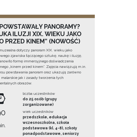
 POWSTAWAŁY PANORAMY?
KA ILUZJI XIX. WIEKU JAKO
NO PRZED KINEM” (NOWOŚĆ)
muzealna dotyczy panoram XIX. wieku jako
wego zjawiska łączącego sztukę, naukę i iluzję,
tanowiło formę immersyjnego doświadczenia
ego „kinem przed kinem”. Zajęcia nawiązują m.in.
esu powstawania panoram oraz ukazują zarówno
i malarskie jak i zasady tworzenia tych
ntalnych obrazów.
liczba uczestników
do 25 osób (grupy
zorganizowane)
90
wiek uczestników
przedszkole, edukacja
wczesnoszkolna, szkoła
in.
podstawowa (kl. 4-8), szkoły
ponadpodstawowe, seniorzy