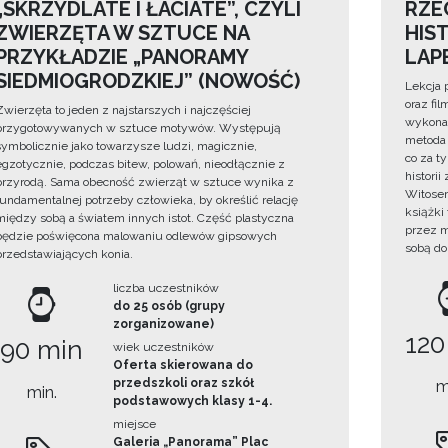
„SKRZYDLATE I ŁACIATE”, CZYLI
RZE
ZWIERZĘTA W SZTUCE NA
HIS
PRZYKŁADZIE „PANORAMY
LAP
SIEDMIOGRODZKIEJ” (NOWOŚĆ)
Lekcja 
oraz fi
Zwierzęta to jeden z najstarszych i najczęściej
wykonan
przygotowywanych w sztuce motywów. Występują
metoda 
symbolicznie jako towarzysze ludzi, magicznie,
co za t
egzotycznie, podczas bitew, polowań, nieodłącznie z
histori
przyrodą. Sama obecność zwierząt w sztuce wynika z
Witosem
fundamentalnej potrzeby człowieka, by określić relację
książki
między sobą a światem innych istot. Część plastyczna
przez m
będzie poświęcona malowaniu odlewów gipsowych
sobą do
przedstawiających konia.
liczba uczestników
do 25 osób (grupy
zorganizowane)
120
90 min
wiek uczestników
Oferta skierowana do
przedszkoli oraz szkół
m
min.
podstawowych klasy 1-4.
miejsce
Galeria „Panorama” Plac