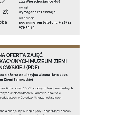
122 Wierzchosławice 698
uwagi
 zł
wymagana rezerwacja
rezerwacja
oba
pod numerem telefonu: (+48) 14
679 70 40
NA OFERTA ZAJĘĆ
KACYJNYCH MUZEUM ZIEMI
NOWSKIEJ (PDF)
sza oferta edukacyjna wiosna–lato 2026
 Ziemi Tarnowskiej
owaliśmy blisko 80 różnorodnych lekcji muzealnych
wanych w placówkach w Tarnowie, a także w
 oddziałach w Dołędze, Wierzchosławicach i
onała okazja, by w inspirujący i angażujący sposób