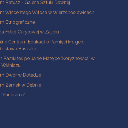
 Ratusz - Galeria Sztuki Dawnej
m Wincentego Witosa w Wierzchosławicach
m Etnograficzne
a Felicji Curyłowej w Zalipiu
lne Centrum Edukacji o Pamięci im. gen.
dzisława Baszaka
 Pamiątek po Janie Matejce "Koryznówka" w
Wiśniczu
m Dwór w Dołędze
m Zamek w Dębnie
a "Panorama"