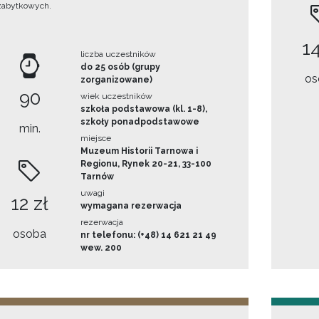
zabytkowych.
14
liczba uczestników
do 25 osób (grupy
os
zorganizowane)
90
wiek uczestników
szkoła podstawowa (kl. 1-8),
szkoły ponadpodstawowe
min.
miejsce
Muzeum Historii Tarnowa i
Regionu, Rynek 20-21, 33-100
Tarnów
uwagi
12 zł
wymagana rezerwacja
rezerwacja
osoba
nr telefonu: (+48) 14 621 21 49
wew. 200