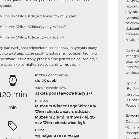
nie zna granic. Tworząc portret dzieci mają zadać sobie
odkrywa
pytania:
regionu
aby nie
Wincenty Witos, kolega z klasy czy miły pan?
również
odkrywc
Wincenty Witos, Wincenty czy Wicek?
działan
sprawiaj
Wincenty Witos, kolega czy dziadzio ?
nauką p
By dać następnie odpowiedz podczas wykonywania pracy,
Dzięku
wykorzystując różne środki plastyczne, ( collage i techniki
zaangaż
mieszane). Stworzony przez siebie portret dzieci zabierają
uczniów
ze sobą jako pamiątka ze spotkania w muzeum.
inspira
wartośc
liczba uczestników
do 25 osób
Opinie 
wiek uczestników
„Byliśmy
120 min
szkoła podstawowa klasy 1-5
plastyc
„Super 
miejsce
Polecam
Muzeum Wincentego Witosa w
min.
Wierzchosławicach, oddział
Rezerw
Muzeum Ziemi Tarnowskiej, 33-
Zaprasz
122 Wierzchosławice 698
PDF z p
uwagi
dostępn
wymagana rezerwacja
szczegó