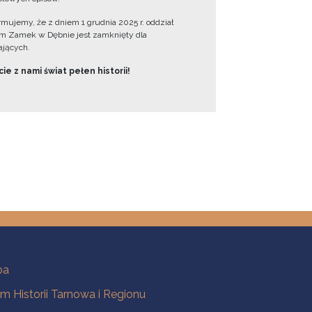
ormujemy, że z dniem 1 grudnia 2025 r. oddział
 Zamek w Dębnie jest zamknięty dla
jących.
ie z nami świat pełen historii!
ba
 Historii Tarnowa i Regionu