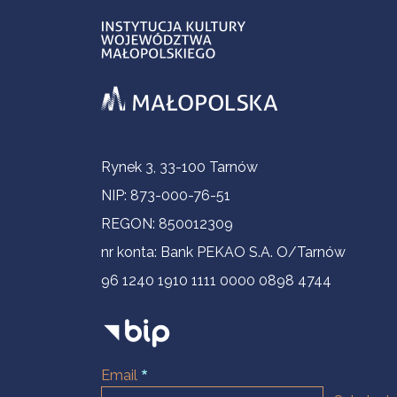
Informacje kontaktowe
Rynek 3, 33-100 Tarnów
NIP: 873-000-76-51
REGON: 850012309
nr konta: Bank PEKAO S.A. O/Tarnów
96 1240 1910 1111 0000 0898 4744
Email