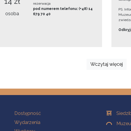
14 zł
rezerwacja
pod numerem telefonu: (+48) 14
PS. Inf
osoba
679 70 40
Muzeum
zwiedza
Odkryjc
Wczytaj więcej
Na skróty
Oddziały
Dostępność
Siedzi
Wydarzenia
Muzeum