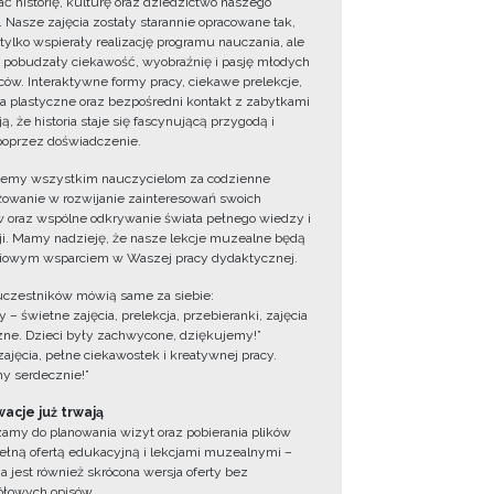
ć historię, kulturę oraz dziedzictwo naszego
. Nasze zajęcia zostały starannie opracowane tak,
 tylko wspierały realizację programu nauczania, ale
 pobudzały ciekawość, wyobraźnię i pasję młodych
ów. Interaktywne formy pracy, ciekawe prelekcje,
ia plastyczne oraz bezpośredni kontakt z zabytkami
ą, że historia staje się fascynującą przygodą i
oprzez doświadczenie.
jemy wszystkim nauczycielom za codzienne
owanie w rozwijanie zainteresowań swoich
 oraz wspólne odkrywanie świata pełnego wiedzy i
cji. Mamy nadzieję, że nasze lekcje muzealne będą
iowym wsparciem w Waszej pracy dydaktycznej.
uczestników mówią same za siebie:
 – świetne zajęcia, prelekcja, przebieranki, zajęcia
zne. Dzieci były zachwycone, dziękujemy!”
zajęcia, pełne ciekawostek i kreatywnej pracy.
y serdecznie!”
acje już trwają
amy do planowania wizyt oraz pobierania plików
ełną ofertą edukacyjną i lekcjami muzealnymi –
a jest również skrócona wersja oferty bez
łowych opisów.