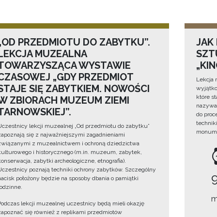
„OD PRZEDMIOTU DO ZABYTKU”.
JAK
LEKCJA MUZEALNA
SZTU
TOWARZYSZĄCA WYSTAWIE
„KI
CZASOWEJ „GDY PRZEDMIOT
Lekcja 
STAJE SIĘ ZABYTKIEM. NOWOŚCI
wyjątko
które s
W ZBIORACH MUZEUM ZIEMI
nazywan
TARNOWSKIEJ”.
do proc
technik
Uczestnicy lekcji muzealnej „Od przedmiotu do zabytku”
monume
zapoznają się z najważniejszymi zagadnieniami
związanymi z muzealnictwem i ochroną dziedzictwa
kulturowego i historycznego (m.in. muzeum, zabytek,
konserwacja, zabytki archeologiczne, etnografia).
Uczestnicy poznają techniki ochrony zabytków. Szczególny
nacisk położony będzie na sposoby dbania o pamiątki
rodzinne.
m
Podczas lekcji muzealnej uczestnicy będą mieli okazję
zapoznać się również z replikami przedmiotów