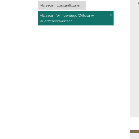
Muzeum Etnograficzne
Muzeum Wincentego Witosa w
Wierzchosławicach