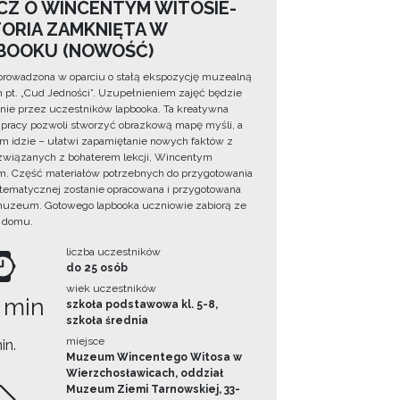
CZ O WINCENTYM WITOSIE-
TORIA ZAMKNIĘTA W
BOOKU (NOWOŚĆ)
prowadzona w oparciu o stałą ekspozycję muzealną
lm pt. „Cud Jedności”. Uzupełnieniem zajęć będzie
ie przez uczestników lapbooka. Ta kreatywna
pracy pozwoli stworzyć obrazkową mapę myśli, a
ym idzie – ułatwi zapamiętanie nowych faktów z
i związanych z bohaterem lekcji, Wincentym
. Część materiałów potrzebnych do przygotowania
 tematycznej zostanie opracowana i przygotowana
uzeum. Gotowego lapbooka uczniowie zabiorą ze
 domu.
liczba uczestników
do 25 osób
wiek uczestników
 min
szkoła podstawowa kl. 5-8,
szkoła średnia
miejsce
in.
Muzeum Wincentego Witosa w
Wierzchosławicach, oddział
Muzeum Ziemi Tarnowskiej, 33-