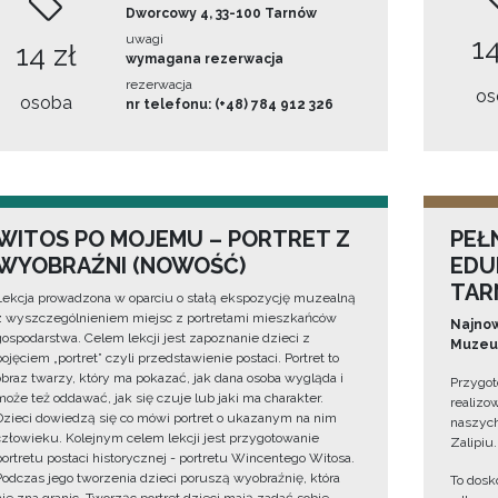
Dworcowy 4, 33-100 Tarnów
uwagi
14
14 zł
wymagana rezerwacja
rezerwacja
os
osoba
nr telefonu: (+48) 784 912 326
WITOS PO MOJEMU – PORTRET Z
PEŁ
WYOBRAŹNI (NOWOŚĆ)
EDU
TAR
Lekcja prowadzona w oparciu o stałą ekspozycję muzealną
z wyszczególnieniem miejsc z portretami mieszkańców
Najnow
gospodarstwa. Celem lekcji jest zapoznanie dzieci z
Muzeum
pojęciem „portret” czyli przedstawienie postaci. Portret to
obraz twarzy, który ma pokazać, jak dana osoba wygląda i
Przygot
może też oddawać, jak się czuje lub jaki ma charakter.
realizo
Dzieci dowiedzą się co mówi portret o ukazanym na nim
naszych
człowieku. Kolejnym celem lekcji jest przygotowanie
Zalipiu.
portretu postaci historycznej - portretu Wincentego Witosa.
Podczas jego tworzenia dzieci poruszą wyobraźnię, która
To dosk