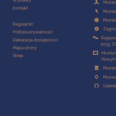
Wystawy
Muzeum
Kontakt
Muzeu
Muzeu
Na skróty
Regulamin
Zagrod
Polityka prywatności
Regiona
Deklaracja dostępności
bryg. Z
Mapa strony
Muzeum
Sklep
Nowym 
Muzeu
Muzeu
Galeri