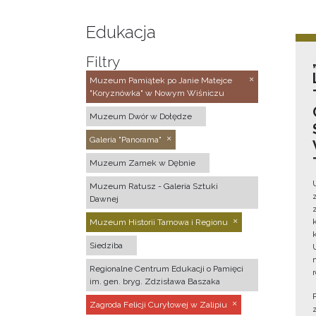
Edukacja
Filtry
Muzeum Pamiątek po Janie Matejce
"Koryznówka" w Nowym Wiśniczu
Muzeum Dwór w Dołędze
Galeria "Panorama"
Muzeum Zamek w Dębnie
Muzeum Ratusz - Galeria Sztuki
Dawnej
Muzeum Historii Tarnowa i Regionu
Siedziba
Regionalne Centrum Edukacji o Pamięci
im. gen. bryg. Zdzisława Baszaka
Zagroda Felicji Curyłowej w Zalipiu