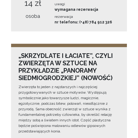
14 zł
uwagi
wymagana rezerwacja
osoba
rezerwacja
nr telefonu: (+48) 784 912 326
„SKRZYDLATE I ŁACIATE”, CZYLI
ZWIERZĘTA W SZTUCE NA
PRZYKŁADZIE „PANORAMY
SIEDMIOGRODZKIEJ” (NOWOŚĆ)
Zwierzęta to jeden z najstarszych i najczęściej
przygotowywanych w sztuce motywów. Występują
symbolicznie jako towarzysze ludzi, magicznie,
egzotycznie, podczas bitew, polowań, nieodłącznie z
przyrodą. Sama obecność zwierząt w sztuce wynika z
fundamentalnej potrzeby człowieka, by określić relację
między sobą a światem innych istot. Część plastyczna
będzie poświęcona malowaniu odlewów gipsowych
przedstawiających konia.