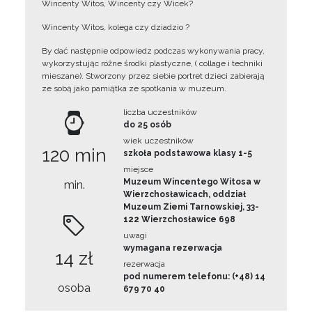
Wincenty Witos, Wincenty czy Wicek?
Wincenty Witos, kolega czy dziadzio ?
By dać następnie odpowiedz podczas wykonywania pracy,
wykorzystując różne środki plastyczne, ( collage i techniki
mieszane). Stworzony przez siebie portret dzieci zabierają
ze sobą jako pamiątka ze spotkania w muzeum.
liczba uczestników
do 25 osób
wiek uczestników
120 min
szkoła podstawowa klasy 1-5
miejsce
Muzeum Wincentego Witosa w
min.
Wierzchosławicach, oddział
Muzeum Ziemi Tarnowskiej, 33-
122 Wierzchosławice 698
uwagi
wymagana rezerwacja
14 zł
rezerwacja
pod numerem telefonu: (+48) 14
osoba
679 70 40