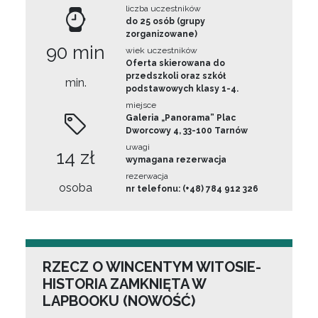
liczba uczestników
do 25 osób (grupy
zorganizowane)
90 min
wiek uczestników
Oferta skierowana do
przedszkoli oraz szkół
min.
podstawowych klasy 1-4.
miejsce
Galeria „Panorama” Plac
Dworcowy 4, 33-100 Tarnów
uwagi
14 zł
wymagana rezerwacja
rezerwacja
osoba
nr telefonu: (+48) 784 912 326
RZECZ O WINCENTYM WITOSIE-
HISTORIA ZAMKNIĘTA W
LAPBOOKU (NOWOŚĆ)