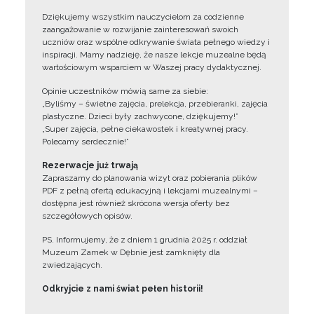
Dziękujemy wszystkim nauczycielom za codzienne
zaangażowanie w rozwijanie zainteresowań swoich
uczniów oraz wspólne odkrywanie świata pełnego wiedzy i
inspiracji. Mamy nadzieję, że nasze lekcje muzealne będą
wartościowym wsparciem w Waszej pracy dydaktycznej.
Opinie uczestników mówią same za siebie:
„Byliśmy – świetne zajęcia, prelekcja, przebieranki, zajęcia
plastyczne. Dzieci były zachwycone, dziękujemy!”
„Super zajęcia, pełne ciekawostek i kreatywnej pracy.
Polecamy serdecznie!”
Rezerwacje już trwają
Zapraszamy do planowania wizyt oraz pobierania plików
PDF z pełną ofertą edukacyjną i lekcjami muzealnymi –
dostępna jest również skrócona wersja oferty bez
szczegółowych opisów.
PS. Informujemy, że z dniem 1 grudnia 2025 r. oddział
Muzeum Zamek w Dębnie jest zamknięty dla
zwiedzających.
Odkryjcie z nami świat pełen historii!