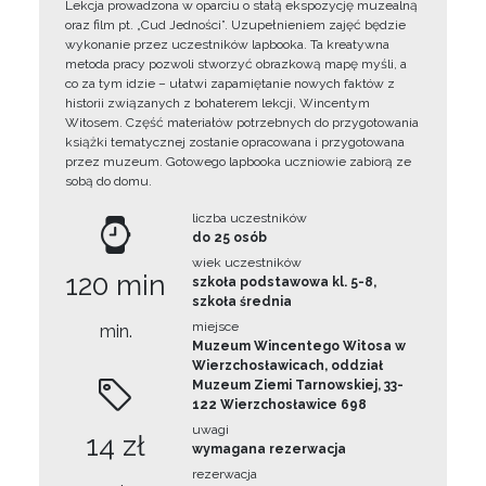
Lekcja prowadzona w oparciu o stałą ekspozycję muzealną
oraz film pt. „Cud Jedności”. Uzupełnieniem zajęć będzie
wykonanie przez uczestników lapbooka. Ta kreatywna
metoda pracy pozwoli stworzyć obrazkową mapę myśli, a
co za tym idzie – ułatwi zapamiętanie nowych faktów z
historii związanych z bohaterem lekcji, Wincentym
Witosem. Część materiałów potrzebnych do przygotowania
książki tematycznej zostanie opracowana i przygotowana
przez muzeum. Gotowego lapbooka uczniowie zabiorą ze
sobą do domu.
liczba uczestników
do 25 osób
wiek uczestników
120 min
szkoła podstawowa kl. 5-8,
szkoła średnia
miejsce
min.
Muzeum Wincentego Witosa w
Wierzchosławicach, oddział
Muzeum Ziemi Tarnowskiej, 33-
122 Wierzchosławice 698
uwagi
14 zł
wymagana rezerwacja
rezerwacja