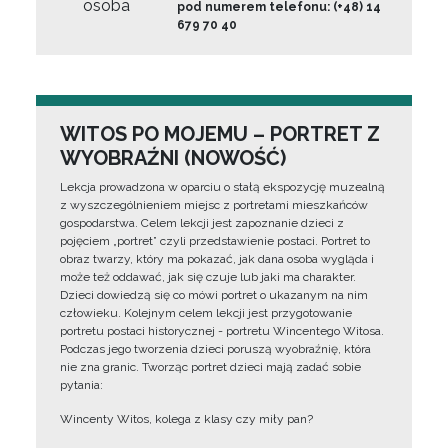
osoba
pod numerem telefonu: (+48) 14
679 70 40
WITOS PO MOJEMU – PORTRET Z
WYOBRAŹNI (NOWOŚĆ)
Lekcja prowadzona w oparciu o stałą ekspozycję muzealną
z wyszczególnieniem miejsc z portretami mieszkańców
gospodarstwa. Celem lekcji jest zapoznanie dzieci z
pojęciem „portret” czyli przedstawienie postaci. Portret to
obraz twarzy, który ma pokazać, jak dana osoba wygląda i
może też oddawać, jak się czuje lub jaki ma charakter.
Dzieci dowiedzą się co mówi portret o ukazanym na nim
człowieku. Kolejnym celem lekcji jest przygotowanie
portretu postaci historycznej - portretu Wincentego Witosa.
Podczas jego tworzenia dzieci poruszą wyobraźnię, która
nie zna granic. Tworząc portret dzieci mają zadać sobie
pytania:
Wincenty Witos, kolega z klasy czy miły pan?