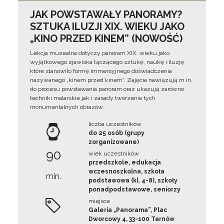
JAK POWSTAWAŁY PANORAMY?
SZTUKA ILUZJI XIX. WIEKU JAKO
„KINO PRZED KINEM” (NOWOŚĆ)
Lekcja muzealna dotyczy panoram XIX. wieku jako
wyjątkowego zjawiska łączącego sztukę, naukę i iluzję,
które stanowiło formę immersyjnego doświadczenia
nazywanego „kinem przed kinem”. Zajęcia nawiązują m.in.
do procesu powstawania panoram oraz ukazują zarówno
techniki malarskie jak i zasady tworzenia tych
monumentalnych obrazów.
liczba uczestników
do 25 osób (grupy
zorganizowane)
90
wiek uczestników
przedszkole, edukacja
wczesnoszkolna, szkoła
min.
podstawowa (kl. 4-8), szkoły
ponadpodstawowe, seniorzy
miejsce
Galeria „Panorama”, Plac
Dworcowy 4, 33-100 Tarnów