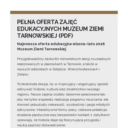
PEŁNA OFERTA ZAJĘĆ
EDUKACYJNYCH MUZEUM ZIEMI
TARNOWSKIEJ (PDF)
Najnowsza oferta edukacyjna wiosna–lato 2026
Muzeum Ziemi Tarnowskiej
Przygotowaliśmy blisko 80 różnorodnych lekcji muzealnych
realizowanych w placówkach w Tarnowie, a także w
naszych oddziałach w Dołędze, Wierzchosławicach i
Zalipiu.
To doskonała okazja, by w inspirujący i angażujący sposób
odkrywać historię, kulturę oraz dziedzictwo naszego
regionu. Nasze zajęcia zostały starannie opracowane tak,
aby nie tylko wspierały realizację programu nauczania, ale
również pobudzały ciekawość, wyobraźnię i pasję młodych
odkrywców. Interaktywne formy pracy, ciekawe prelekcje,
działania plastyczne oraz bezpośredni kontakt z zabytkami
sprawiają, że historia staje się fascynującą przygodą i
nauką poprzez doświadczenie.