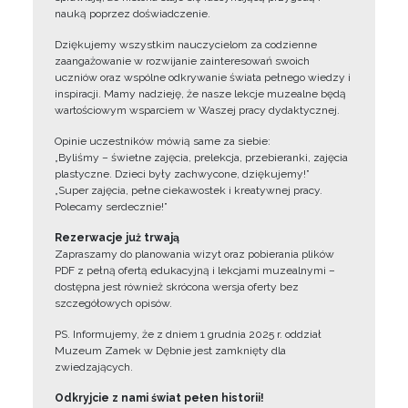
nauką poprzez doświadczenie.
Dziękujemy wszystkim nauczycielom za codzienne
zaangażowanie w rozwijanie zainteresowań swoich
uczniów oraz wspólne odkrywanie świata pełnego wiedzy i
inspiracji. Mamy nadzieję, że nasze lekcje muzealne będą
wartościowym wsparciem w Waszej pracy dydaktycznej.
Opinie uczestników mówią same za siebie:
„Byliśmy – świetne zajęcia, prelekcja, przebieranki, zajęcia
plastyczne. Dzieci były zachwycone, dziękujemy!”
„Super zajęcia, pełne ciekawostek i kreatywnej pracy.
Polecamy serdecznie!”
Rezerwacje już trwają
Zapraszamy do planowania wizyt oraz pobierania plików
PDF z pełną ofertą edukacyjną i lekcjami muzealnymi –
dostępna jest również skrócona wersja oferty bez
szczegółowych opisów.
PS. Informujemy, że z dniem 1 grudnia 2025 r. oddział
Muzeum Zamek w Dębnie jest zamknięty dla
zwiedzających.
Odkryjcie z nami świat pełen historii!