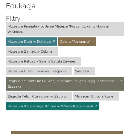
Edukacja
Filtry
Muzeum Pamiątek po Janie Matejce "Koryznówka" w Nowym
Wiśniczu
Muzeum Dwór w Dołędze
Galeria "Panorama"
Muzeum Zamek w Dębnie
Muzeum Ratusz - Galeria Sztuki Dawnej
Muzeum Historii Tarnowa i Regionu
Siedziba
Regionalne Centrum Edukacji o Pamięci im. gen. bryg. Zdzisława
Baszaka
Zagroda Felicji Curyłowej w Zalipiu
Muzeum Etnograficzne
Muzeum Wincentego Witosa w Wierzchosławicach