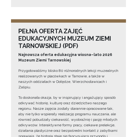
PEŁNA OFERTA ZAJĘĆ
EDUKACYJNYCH MUZEUM ZIEMI
TARNOWSKIEJ (PDF)
Najnowsza oferta edukacyjna wiosna–lato 2026
Muzeum Ziemi Tarnowskiej
Przygotowaliśmy blisko 80 różnorodnych lekcji muzealnych
realizowanych w placówkach w Tarnowie, a także w
naszych oddziałach w Dołędze, Wierzchosławicach i
Zalipiu.
To doskonała okazja, by w inspirujący i angażujący sposób
odkrywać historię, kulturę oraz dziedzictwo naszego
regionu. Nasze zajęcia zostały starannie opracowane tak,
aby nie tylko wspierały realizację programu nauczania, ale
również pobudzały ciekawość, wyobraźnię i pasję młodych
odkrywców. Interaktywne formy pracy, ciekawe prelekcje,
działania plastyczne oraz bezpośredni kontakt z zabytkami
sprawiają, że historia staje się fascynującą przygodą i