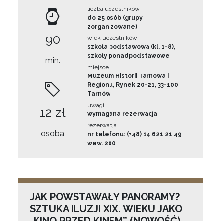
liczba uczestników
do 25 osób (grupy
zorganizowane)
90
wiek uczestników
szkoła podstawowa (kl. 1-8),
szkoły ponadpodstawowe
min.
miejsce
Muzeum Historii Tarnowa i
Regionu, Rynek 20-21, 33-100
Tarnów
uwagi
12 zł
wymagana rezerwacja
rezerwacja
osoba
nr telefonu: (+48) 14 621 21 49
wew. 200
JAK POWSTAWAŁY PANORAMY?
SZTUKA ILUZJI XIX. WIEKU JAKO
„KINO PRZED KINEM” (NOWOŚĆ)