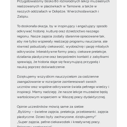
Przygotowaliśmy blisko 80 różnorodnych lekcji muzealnych
realizowanych w placówkach w Tarnowie, a także w
naszych oddziałach w Dołędze, Wierzchosławicach i
Zalipiu.
To doskonała okazja, by w inspirujący i angażujący sposób
odkrywać historię, kulturę oraz dziedzictwo naszego
regionu. Nasze zajęcia zostały starannie opracowane tak,
aby nie tylko wspierały realizację programu nauczania, ale
również pobudzały ciekawość, wyobraźnię i pasję młodych
odkrywców. Interaktywne formy pracy, ciekawe prelekcje,
działania plastyczne oraz bezpośredni kontakt z zabytkami
sprawiają, że historia staje się fascynującą przygodą i
nauką poprzez doświadczenie.
Dziękujemy wszystkim nauczycielom za codzienne
zaangażowanie w rozwijanie zainteresowań swoich
uczniów oraz wspólne odkrywanie świata pełnego wiedzy i
inspiracji. Mamy nadzieję, że nasze lekcje muzealne będą
wartościowym wsparciem w Waszej pracy dydaktycznej.
Opinie uczestników mówią same za siebie:
„Byliśmy – świetne zajęcia, prelekcja, przebieranki, zajęcia
plastyczne. Dzieci były zachwycone, dziękujemy!”
„Super zajęcia, pełne ciekawostek i kreatywnej pracy.