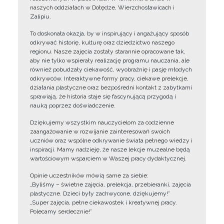
naszych oddziałach w Dołędze, Wierzchosławicach i
Zalipiu.
To doskonała okazja, by w inspirujący i angażujący sposób
odkrywać historię, kulturę oraz dziedzictwo naszego
regionu. Nasze zajęcia zostały starannie opracowane tak,
aby nie tylko wspierały realizację programu nauczania, ale
również pobudzały ciekawość, wyobraźnię i pasję młodych
odkrywców. Interaktywne formy pracy, ciekawe prelekcje,
działania plastyczne oraz bezpośredni kontakt z zabytkami
sprawiają, że historia staje się fascynującą przygodą i
nauką poprzez doświadczenie.
Dziękujemy wszystkim nauczycielom za codzienne
zaangażowanie w rozwijanie zainteresowań swoich
uczniów oraz wspólne odkrywanie świata pełnego wiedzy i
inspiracji. Mamy nadzieję, że nasze lekcje muzealne będą
wartościowym wsparciem w Waszej pracy dydaktycznej.
Opinie uczestników mówią same za siebie:
„Byliśmy – świetne zajęcia, prelekcja, przebieranki, zajęcia
plastyczne. Dzieci były zachwycone, dziękujemy!”
„Super zajęcia, pełne ciekawostek i kreatywnej pracy.
Polecamy serdecznie!”