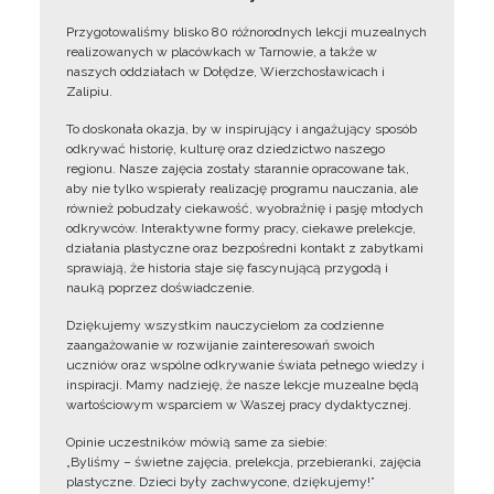
Przygotowaliśmy blisko 80 różnorodnych lekcji muzealnych
realizowanych w placówkach w Tarnowie, a także w
naszych oddziałach w Dołędze, Wierzchosławicach i
Zalipiu.
To doskonała okazja, by w inspirujący i angażujący sposób
odkrywać historię, kulturę oraz dziedzictwo naszego
regionu. Nasze zajęcia zostały starannie opracowane tak,
aby nie tylko wspierały realizację programu nauczania, ale
również pobudzały ciekawość, wyobraźnię i pasję młodych
odkrywców. Interaktywne formy pracy, ciekawe prelekcje,
działania plastyczne oraz bezpośredni kontakt z zabytkami
sprawiają, że historia staje się fascynującą przygodą i
nauką poprzez doświadczenie.
Dziękujemy wszystkim nauczycielom za codzienne
zaangażowanie w rozwijanie zainteresowań swoich
uczniów oraz wspólne odkrywanie świata pełnego wiedzy i
inspiracji. Mamy nadzieję, że nasze lekcje muzealne będą
wartościowym wsparciem w Waszej pracy dydaktycznej.
Opinie uczestników mówią same za siebie:
„Byliśmy – świetne zajęcia, prelekcja, przebieranki, zajęcia
plastyczne. Dzieci były zachwycone, dziękujemy!”