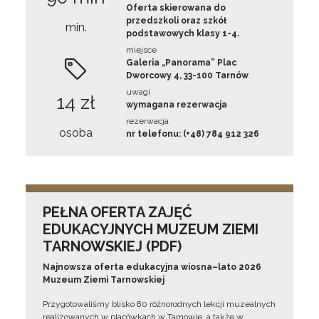
Oferta skierowana do
przedszkoli oraz szkół
min.
podstawowych klasy 1-4.
miejsce
Galeria „Panorama” Plac
Dworcowy 4, 33-100 Tarnów
uwagi
14 zł
wymagana rezerwacja
rezerwacja
osoba
nr telefonu: (+48) 784 912 326
PEŁNA OFERTA ZAJĘĆ
EDUKACYJNYCH MUZEUM ZIEMI
TARNOWSKIEJ (PDF)
Najnowsza oferta edukacyjna wiosna–lato 2026
Muzeum Ziemi Tarnowskiej
Przygotowaliśmy blisko 80 różnorodnych lekcji muzealnych
realizowanych w placówkach w Tarnowie, a także w