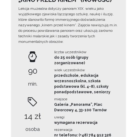
Lekcja muzealna dotyczy panoram XIX. wieku jako
wyjątkowego zjawiska łączącego sztukę, naukę i iluzję,
które stanowiło formę immersyjnego doświadczenia
nazywanego „kinem przed kinem”. Zajęcia nawiązują m.in.
do procesu powstawania panoram oraz ukazują zarówno
techniki malarskie jak i zasady tworzenia tych
monumentalnych obrazów.
liczba uczestników
do 25 osób (grupy
zorganizowane)
90
wiek uczestników
przedszkole, edukacja
wczesnoszkolna, szkoła
min.
podstawowa (kl. 4-8), szkoły
ponadpodstawowe, seniorzy
miejsce
Galeria „Panorama”, Plac
Dworcowy 4, 33-100 Tarnów
14 zł
uwagi
wymagana rezerwacja
osoba
rezerwacja
nr telefonu: (+48) 784 912 326