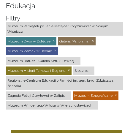
Edukacja
Filtry
Muzeum Pamiątek po Janie Matejce "Koryznówka" w Nowym
Wiśniczu
Muzeum Dwór w Dołędze
Galeria "Panorama"
Muzeum Zamek w Dębnie
Muzeum Ratusz - Galeria Sztuki Dawnej
Muzeum Historii Tarnowa i Regionu
Siedziba
Regionalne Centrum Edukacji o Pamięci im. gen. bryg. Zdzisława
Baszaka
Zagroda Felicji Curyłowej w Zalipiu
Muzeum Etnograficzne
Muzeum Wincentego Witosa w Wierzchosławicach