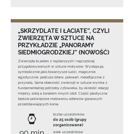
„SKRZYDLATE I ŁACIATE”, CZYLI
ZWIERZĘTA W SZTUCE NA
PRZYKŁADZIE „PANORAMY
SIEDMIOGRODZKIEJ” (NOWOŚĆ)
Zwierzęta to jeden z najstarszych i najczęściej
przygotowywanych w sztuce motywów. Występują
symbolicznie jako towarzysze ludzi, magicznie,
egzotycznie, podczas bitew, polowań, nieodłącznie z
przyrodą. Sama obecność zwierząt w sztuce wynika z
fundamentalnej potrzeby człowieka, by określić relację
między sobą a światem innych istot. Część plastyczna
będzie poświęcona malowaniu odlewów gipsowych
przedstawiających konia.
liczba uczestników
do 25 osób (grupy
zorganizowane)
90 min
wiek uczestników