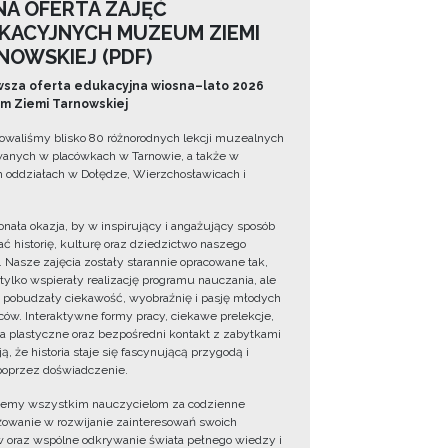
NA OFERTA ZAJĘĆ
KACYJNYCH MUZEUM ZIEMI
NOWSKIEJ (PDF)
sza oferta edukacyjna wiosna–lato 2026
 Ziemi Tarnowskiej
owaliśmy blisko 80 różnorodnych lekcji muzealnych
wanych w placówkach w Tarnowie, a także w
 oddziałach w Dołędze, Wierzchosławicach i
onała okazja, by w inspirujący i angażujący sposób
ć historię, kulturę oraz dziedzictwo naszego
. Nasze zajęcia zostały starannie opracowane tak,
 tylko wspierały realizację programu nauczania, ale
 pobudzały ciekawość, wyobraźnię i pasję młodych
ów. Interaktywne formy pracy, ciekawe prelekcje,
ia plastyczne oraz bezpośredni kontakt z zabytkami
ą, że historia staje się fascynującą przygodą i
oprzez doświadczenie.
jemy wszystkim nauczycielom za codzienne
owanie w rozwijanie zainteresowań swoich
 oraz wspólne odkrywanie świata pełnego wiedzy i