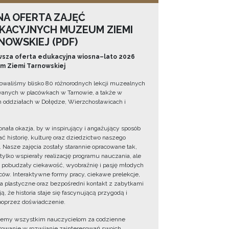
NA OFERTA ZAJĘĆ
KACYJNYCH MUZEUM ZIEMI
NOWSKIEJ (PDF)
sza oferta edukacyjna wiosna–lato 2026
 Ziemi Tarnowskiej
owaliśmy blisko 80 różnorodnych lekcji muzealnych
wanych w placówkach w Tarnowie, a także w
 oddziałach w Dołędze, Wierzchosławicach i
onała okazja, by w inspirujący i angażujący sposób
ć historię, kulturę oraz dziedzictwo naszego
. Nasze zajęcia zostały starannie opracowane tak,
 tylko wspierały realizację programu nauczania, ale
 pobudzały ciekawość, wyobraźnię i pasję młodych
ów. Interaktywne formy pracy, ciekawe prelekcje,
ia plastyczne oraz bezpośredni kontakt z zabytkami
ą, że historia staje się fascynującą przygodą i
oprzez doświadczenie.
jemy wszystkim nauczycielom za codzienne
owanie w rozwijanie zainteresowań swoich