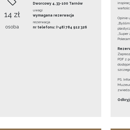
inspira
Dworcowy 4, 33-100 Tarnów
wartośc
uwagi
14 zł
wymagana rezerwacja
Opinie 
rezerwacja
„Byliśmy
osoba
nr telefonu: (+48) 784 912 326
plastyc
„Super 
Polecam
Rezerw
Zaprasz
PDF z p
dostępn
szczegó
PS. Inf
Muzeum
zwiedza
Odkryjc