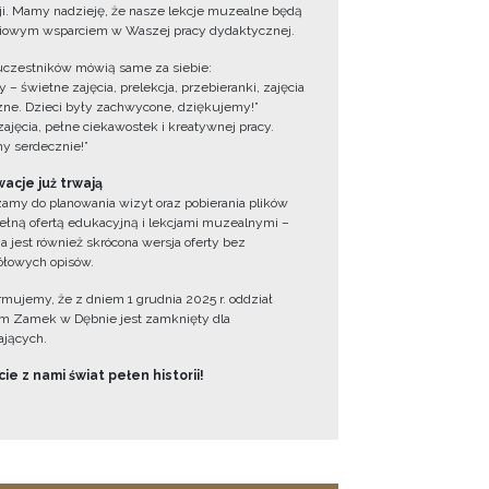
cji. Mamy nadzieję, że nasze lekcje muzealne będą
iowym wsparciem w Waszej pracy dydaktycznej.
uczestników mówią same za siebie:
 – świetne zajęcia, prelekcja, przebieranki, zajęcia
zne. Dzieci były zachwycone, dziękujemy!”
zajęcia, pełne ciekawostek i kreatywnej pracy.
y serdecznie!”
acje już trwają
amy do planowania wizyt oraz pobierania plików
ełną ofertą edukacyjną i lekcjami muzealnymi –
a jest również skrócona wersja oferty bez
łowych opisów.
ormujemy, że z dniem 1 grudnia 2025 r. oddział
 Zamek w Dębnie jest zamknięty dla
jących.
ie z nami świat pełen historii!