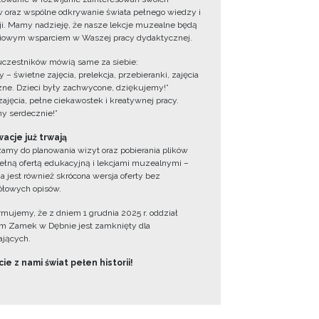
 oraz wspólne odkrywanie świata pełnego wiedzy i
cji. Mamy nadzieję, że nasze lekcje muzealne będą
iowym wsparciem w Waszej pracy dydaktycznej.
uczestników mówią same za siebie:
 – świetne zajęcia, prelekcja, przebieranki, zajęcia
zne. Dzieci były zachwycone, dziękujemy!”
zajęcia, pełne ciekawostek i kreatywnej pracy.
y serdecznie!”
acje już trwają
amy do planowania wizyt oraz pobierania plików
ełną ofertą edukacyjną i lekcjami muzealnymi –
a jest również skrócona wersja oferty bez
łowych opisów.
ormujemy, że z dniem 1 grudnia 2025 r. oddział
 Zamek w Dębnie jest zamknięty dla
jących.
ie z nami świat pełen historii!