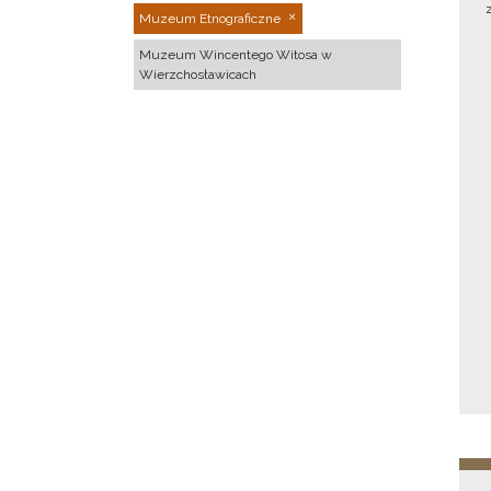
Muzeum Etnograficzne
Muzeum Wincentego Witosa w
Wierzchosławicach