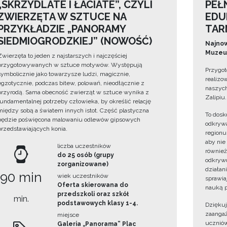
„SKRZYDLATE I ŁACIATE”, CZYLI
PEŁ
ZWIERZĘTA W SZTUCE NA
EDU
PRZYKŁADZIE „PANORAMY
TAR
SIEDMIOGRODZKIEJ” (NOWOŚĆ)
Najnow
Muzeum
Zwierzęta to jeden z najstarszych i najczęściej
przygotowywanych w sztuce motywów. Występują
Przygot
symbolicznie jako towarzysze ludzi, magicznie,
realizo
egzotycznie, podczas bitew, polowań, nieodłącznie z
naszych
przyrodą. Sama obecność zwierząt w sztuce wynika z
Zalipiu.
fundamentalnej potrzeby człowieka, by określić relację
między sobą a światem innych istot. Część plastyczna
To dosk
będzie poświęcona malowaniu odlewów gipsowych
odkrywa
przedstawiających konia.
regionu
aby nie
liczba uczestników
również
do 25 osób (grupy
odkrywc
zorganizowane)
działan
90 min
wiek uczestników
sprawiaj
Oferta skierowana do
nauką p
przedszkoli oraz szkół
min.
podstawowych klasy 1-4.
Dzięku
zaangaż
miejsce
uczniów
Galeria „Panorama” Plac