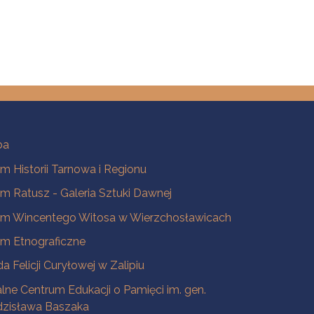
ba
 Historii Tarnowa i Regionu
 Ratusz - Galeria Sztuki Dawnej
m Wincentego Witosa w Wierzchosławicach
m Etnograficzne
a Felicji Curyłowej w Zalipiu
lne Centrum Edukacji o Pamięci im. gen.
dzisława Baszaka