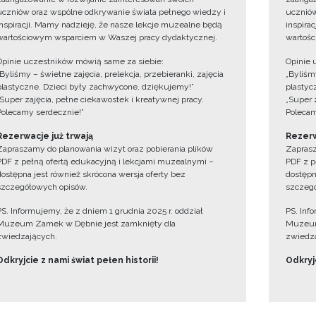
uczniów oraz wspólne odkrywanie świata pełnego wiedzy i
uczniów
inspiracji. Mamy nadzieję, że nasze lekcje muzealne będą
inspira
wartościowym wsparciem w Waszej pracy dydaktycznej.
wartośc
Opinie uczestników mówią same za siebie:
Opinie 
„Byliśmy – świetne zajęcia, prelekcja, przebieranki, zajęcia
„Byliśmy
plastyczne. Dzieci były zachwycone, dziękujemy!”
plastyc
„Super zajęcia, pełne ciekawostek i kreatywnej pracy.
„Super 
Polecamy serdecznie!”
Polecam
Rezerwacje już trwają
Rezerw
Zapraszamy do planowania wizyt oraz pobierania plików
Zaprasz
PDF z pełną ofertą edukacyjną i lekcjami muzealnymi –
PDF z p
dostępna jest również skrócona wersja oferty bez
dostępn
szczegółowych opisów.
szczegó
PS. Informujemy, że z dniem 1 grudnia 2025 r. oddział
PS. Inf
Muzeum Zamek w Dębnie jest zamknięty dla
Muzeum
zwiedzających.
zwiedza
Odkryjcie z nami świat pełen historii!
Odkryjc