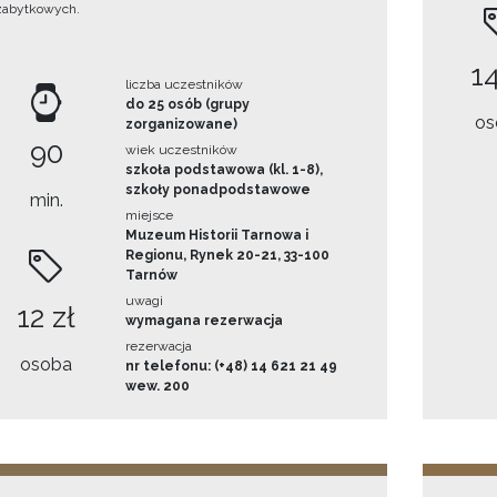
zabytkowych.
14
liczba uczestników
do 25 osób (grupy
os
zorganizowane)
90
wiek uczestników
szkoła podstawowa (kl. 1-8),
szkoły ponadpodstawowe
min.
miejsce
Muzeum Historii Tarnowa i
Regionu, Rynek 20-21, 33-100
Tarnów
uwagi
12 zł
wymagana rezerwacja
rezerwacja
osoba
nr telefonu: (+48) 14 621 21 49
wew. 200