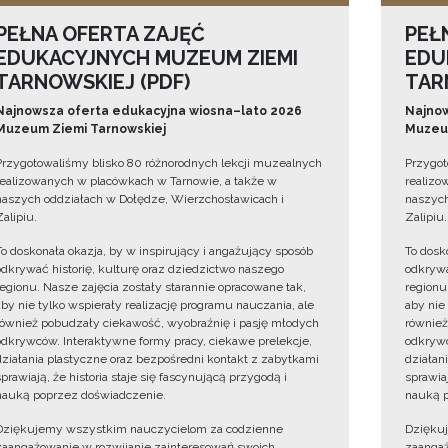
PEŁNA OFERTA ZAJĘĆ
PEŁ
EDUKACYJNYCH MUZEUM ZIEMI
EDU
TARNOWSKIEJ (PDF)
TAR
Najnowsza oferta edukacyjna wiosna–lato 2026
Najnow
Muzeum Ziemi Tarnowskiej
Muzeum
Przygotowaliśmy blisko 80 różnorodnych lekcji muzealnych
Przygot
realizowanych w placówkach w Tarnowie, a także w
realizo
naszych oddziałach w Dołędze, Wierzchosławicach i
naszych
Zalipiu.
Zalipiu.
To doskonała okazja, by w inspirujący i angażujący sposób
To dosk
odkrywać historię, kulturę oraz dziedzictwo naszego
odkrywa
regionu. Nasze zajęcia zostały starannie opracowane tak,
regionu
aby nie tylko wspierały realizację programu nauczania, ale
aby nie
również pobudzały ciekawość, wyobraźnię i pasję młodych
również
odkrywców. Interaktywne formy pracy, ciekawe prelekcje,
odkrywc
działania plastyczne oraz bezpośredni kontakt z zabytkami
działan
sprawiają, że historia staje się fascynującą przygodą i
sprawiaj
nauką poprzez doświadczenie.
nauką p
Dziękujemy wszystkim nauczycielom za codzienne
Dzięku
zaangażowanie w rozwijanie zainteresowań swoich
zaangaż