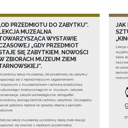
„OD PRZEDMIOTU DO ZABYTKU”.
JAK
LEKCJA MUZEALNA
SZTU
TOWARZYSZĄCA WYSTAWIE
„KI
CZASOWEJ „GDY PRZEDMIOT
Lekcja 
STAJE SIĘ ZABYTKIEM. NOWOŚCI
wyjątko
które s
W ZBIORACH MUZEUM ZIEMI
nazywan
TARNOWSKIEJ”.
do proc
technik
Uczestnicy lekcji muzealnej „Od przedmiotu do zabytku”
monume
zapoznają się z najważniejszymi zagadnieniami
związanymi z muzealnictwem i ochroną dziedzictwa
kulturowego i historycznego (m.in. muzeum, zabytek,
konserwacja, zabytki archeologiczne, etnografia).
Uczestnicy poznają techniki ochrony zabytków. Szczególny
nacisk położony będzie na sposoby dbania o pamiątki
rodzinne.
m
Podczas lekcji muzealnej uczestnicy będą mieli okazję
zapoznać się również z replikami przedmiotów