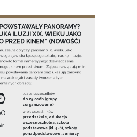
 POWSTAWAŁY PANORAMY?
KA ILUZJI XIX. WIEKU JAKO
NO PRZED KINEM” (NOWOŚĆ)
muzealna dotyczy panoram XIX. wieku jako
wego zjawiska łączącego sztukę, naukę i iluzję,
tanowiło formę immersyjnego doświadczenia
ego „kinem przed kinem”. Zajęcia nawiązują m.in.
esu powstawania panoram oraz ukazują zarówno
i malarskie jak i zasady tworzenia tych
ntalnych obrazów.
liczba uczestników
do 25 osób (grupy
zorganizowane)
90
wiek uczestników
przedszkole, edukacja
wczesnoszkolna, szkoła
in.
podstawowa (kl. 4-8), szkoły
ponadpodstawowe, seniorzy