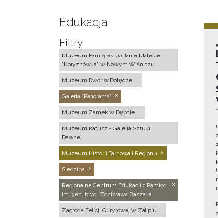
Edukacja
Filtry
Muzeum Pamiątek po Janie Matejce
"Koryznówka" w Nowym Wiśniczu
Muzeum Dwór w Dołędze
Galeria "Panorama"
Muzeum Zamek w Dębnie
Muzeum Ratusz - Galeria Sztuki
Dawnej
Muzeum Historii Tarnowa i Regionu
Siedziba
Regionalne Centrum Edukacji o Pamięci
im. gen. bryg. Zdzisława Baszaka
Zagroda Felicji Curyłowej w Zalipiu