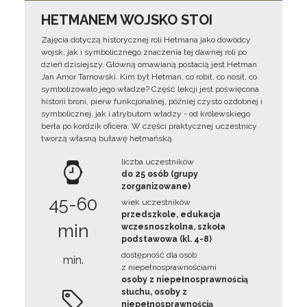
HETMANEM WOJSKO STOI
Zajęcia dotyczą historycznej roli Hetmana jako dowódcy
wojsk, jak i symbolicznego znaczenia tej dawnej roli po
dzień dzisiejszy. Główną omawianą postacią jest Hetman
Jan Amor Tarnowski. Kim był Hetman, co robił, co nosił, co
symbolizowało jego władze? Część lekcji jest poświęcona
historii broni, pierw funkcjonalnej, później czysto ozdobnej i
symbolicznej, jak i atrybutom władzy - od królewskiego
berła po kordzik oficera. W części praktycznej uczestnicy
tworzą własną buławę hetmańską.
liczba uczestników
do 25 osób (grupy
zorganizowane)
45-60
wiek uczestników
przedszkole, edukacja
min
wczesnoszkolna, szkoła
podstawowa (kl. 4-8)
dostępność dla osób
min.
z niepełnosprawnościami
osoby z niepełnosprawnością
słuchu, osoby z
niepełnosprawnością