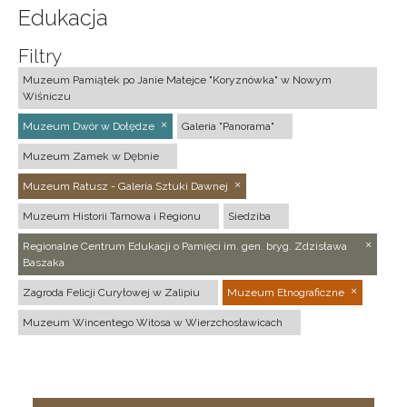
Edukacja
Filtry
Muzeum Pamiątek po Janie Matejce "Koryznówka" w Nowym
Wiśniczu
Muzeum Dwór w Dołędze
Galeria "Panorama"
Muzeum Zamek w Dębnie
Muzeum Ratusz - Galeria Sztuki Dawnej
Muzeum Historii Tarnowa i Regionu
Siedziba
Regionalne Centrum Edukacji o Pamięci im. gen. bryg. Zdzisława
Baszaka
Zagroda Felicji Curyłowej w Zalipiu
Muzeum Etnograficzne
Muzeum Wincentego Witosa w Wierzchosławicach