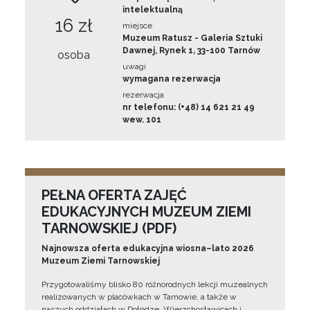
intelektualną
16 zł
miejsce
Muzeum Ratusz - Galeria Sztuki
Dawnej, Rynek 1, 33-100 Tarnów
osoba
uwagi
wymagana rezerwacja
rezerwacja
nr telefonu: (+48) 14 621 21 49
wew. 101
PEŁNA OFERTA ZAJĘĆ
EDUKACYJNYCH MUZEUM ZIEMI
TARNOWSKIEJ (PDF)
Najnowsza oferta edukacyjna wiosna–lato 2026
Muzeum Ziemi Tarnowskiej
Przygotowaliśmy blisko 80 różnorodnych lekcji muzealnych
realizowanych w placówkach w Tarnowie, a także w
naszych oddziałach w Dołędze, Wierzchosławicach i