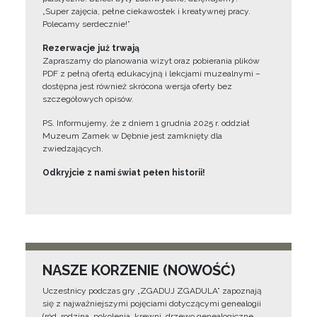
„Super zajęcia, pełne ciekawostek i kreatywnej pracy.
Polecamy serdecznie!”
Rezerwacje już trwają
Zapraszamy do planowania wizyt oraz pobierania plików
PDF z pełną ofertą edukacyjną i lekcjami muzealnymi –
dostępna jest również skrócona wersja oferty bez
szczegółowych opisów.
PS. Informujemy, że z dniem 1 grudnia 2025 r. oddział
Muzeum Zamek w Dębnie jest zamknięty dla
zwiedzających.
Odkryjcie z nami świat pełen historii!
NASZE KORZENIE (NOWOŚĆ)
Uczestnicy podczas gry „ZGADUJ ZGADULA” zapoznają
się z najważniejszymi pojęciami dotyczącymi genealogii
(ród, rodzina, pokolenia, krewni, drzewo genealogiczne,