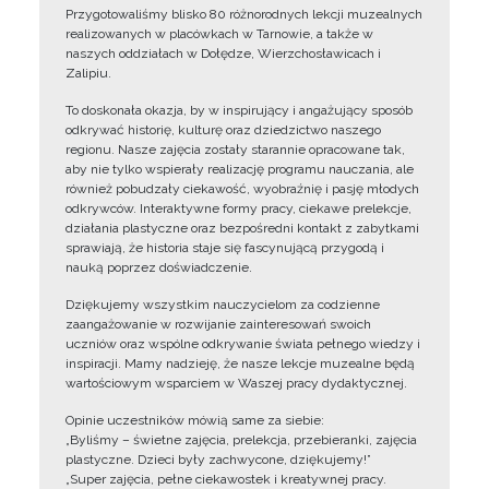
Przygotowaliśmy blisko 80 różnorodnych lekcji muzealnych
realizowanych w placówkach w Tarnowie, a także w
naszych oddziałach w Dołędze, Wierzchosławicach i
Zalipiu.
To doskonała okazja, by w inspirujący i angażujący sposób
odkrywać historię, kulturę oraz dziedzictwo naszego
regionu. Nasze zajęcia zostały starannie opracowane tak,
aby nie tylko wspierały realizację programu nauczania, ale
również pobudzały ciekawość, wyobraźnię i pasję młodych
odkrywców. Interaktywne formy pracy, ciekawe prelekcje,
działania plastyczne oraz bezpośredni kontakt z zabytkami
sprawiają, że historia staje się fascynującą przygodą i
nauką poprzez doświadczenie.
Dziękujemy wszystkim nauczycielom za codzienne
zaangażowanie w rozwijanie zainteresowań swoich
uczniów oraz wspólne odkrywanie świata pełnego wiedzy i
inspiracji. Mamy nadzieję, że nasze lekcje muzealne będą
wartościowym wsparciem w Waszej pracy dydaktycznej.
Opinie uczestników mówią same za siebie:
„Byliśmy – świetne zajęcia, prelekcja, przebieranki, zajęcia
plastyczne. Dzieci były zachwycone, dziękujemy!”
„Super zajęcia, pełne ciekawostek i kreatywnej pracy.