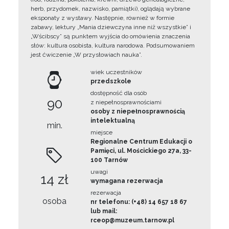
herb, przydomek, nazwisko, pamiątki), oglądają wybrane
eksponaty z wystawy. Następnie, również w formie
zabawy, lektury „Mania dziewczyna inne niż wszystkie” i
„Wścibscy” są punktem wyjścia do omówienia znaczenia
słów: kultura osobista, kultura narodowa. Podsumowaniem
jest ćwiczenie „W przysłowiach nauka”.
wiek uczestników
przedszkole
dostępność dla osób
90
z niepełnosprawnościami
osoby z niepełnosprawnością
intelektualną
min.
miejsce
Regionalne Centrum Edukacji o
Pamięci, ul. Mościckiego 27a, 33-
100 Tarnów
uwagi
14 zł
wymagana rezerwacja
rezerwacja
osoba
nr telefonu: (+48) 14 657 18 67
lub mail:
rceop@muzeum.tarnow.pl