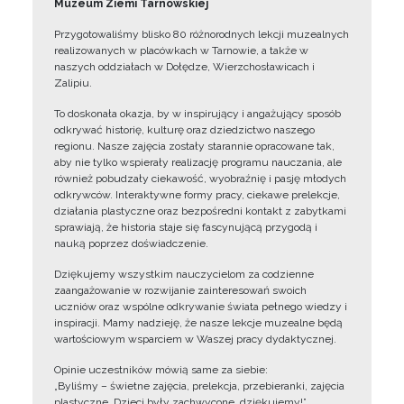
Muzeum Ziemi Tarnowskiej
Przygotowaliśmy blisko 80 różnorodnych lekcji muzealnych
realizowanych w placówkach w Tarnowie, a także w
naszych oddziałach w Dołędze, Wierzchosławicach i
Zalipiu.
To doskonała okazja, by w inspirujący i angażujący sposób
odkrywać historię, kulturę oraz dziedzictwo naszego
regionu. Nasze zajęcia zostały starannie opracowane tak,
aby nie tylko wspierały realizację programu nauczania, ale
również pobudzały ciekawość, wyobraźnię i pasję młodych
odkrywców. Interaktywne formy pracy, ciekawe prelekcje,
działania plastyczne oraz bezpośredni kontakt z zabytkami
sprawiają, że historia staje się fascynującą przygodą i
nauką poprzez doświadczenie.
Dziękujemy wszystkim nauczycielom za codzienne
zaangażowanie w rozwijanie zainteresowań swoich
uczniów oraz wspólne odkrywanie świata pełnego wiedzy i
inspiracji. Mamy nadzieję, że nasze lekcje muzealne będą
wartościowym wsparciem w Waszej pracy dydaktycznej.
Opinie uczestników mówią same za siebie:
„Byliśmy – świetne zajęcia, prelekcja, przebieranki, zajęcia
plastyczne. Dzieci były zachwycone, dziękujemy!”