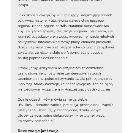
Zalipiu.
To doskonała okazja, by w inspirujący i angażujący sposób
odkrywać historię, kulturę oraz dziedzictwo naszego
regionu. Nasze zajęcia zostały starannie opracowane tak,
aby nie tylko wspierały realizację programu nauczania, ale
również pobudzały ciekawość, wyobraźnię i pasję młodych
odkrywców. Interaktywne formy pracy, ciekawe prelekcje,
działania plastyczne oraz bezpośredni kontakt z zabytkami
sprawiają, że historia staje się fascynującą przygodą i
nauką poprzez doświadczenie.
Dziękujemy wszystkim nauczycielom za codzienne
zaangażowanie w rozwijanie zainteresowań swoich
uczniów oraz wspólne odkrywanie świata pełnego wiedzy i
inspiracji. Mamy nadzieję, że nasze lekcje muzealne będą
wartościowym wsparciem w Waszej pracy dydaktycznej.
Opinie uczestników mówią same za siebie:
„Byliśmy – świetne zajęcia, prelekcja, przebieranki, zajęcia
plastyczne. Dzieci były zachwycone, dziękujemy!”
„Super zajęcia, pełne ciekawostek i kreatywnej pracy.
Polecamy serdecznie!”
Rezerwacje już trwają