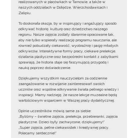
realizowanych w placówkach w Tarnowie, a także w
naszych oddziałach w Dołędze, Wierzchosławicach i
Zalipiu.
To doskonała okazja, by w inspirujący i angażujący sposób
odkrywać historię, kulturę oraz dziedzictwo naszego
regionu. Nasze zajęcia zostały starannie opracowane tak,
aby nie tylko wspierały realizację programu nauczania, ale
również pobudzały ciekawość, wyobraźnię i pasję młodych
odkrywców. Interaktywne formy pracy, ciekawe prelekcje,
działania plastyczne oraz bezpośredni kontakt z zabytkami
sprawiają, że historia staje się fascynującą przygodą i
nauką poprzez doświadczenie.
Dziękujemy wszystkim nauczycielom za codzienne
zaangażowanie w rozwijanie zainteresowań swoich
uczniów oraz wspólne odkrywanie świata pełnego wiedzy i
inspiracji. Mamy nadzieję, że nasze lekcje muzealne będą
wartościowym wsparciem w Waszej pracy dydaktycznej.
Opinie uczestników mówią same za siebie:
„Byliśmy – świetne zajęcia, prelekcja, przebieranki, zajęcia
plastyczne. Dzieci były zachwycone, dziękujemy!”
„Super zajęcia, pełne ciekawostek i kreatywnej pracy.
Polecamy serdecznie!”