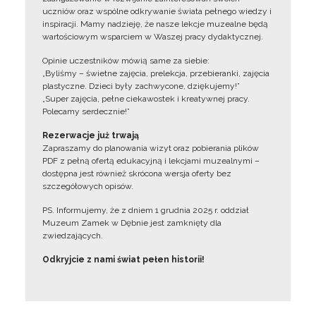
uczniów oraz wspólne odkrywanie świata pełnego wiedzy i
inspiracji. Mamy nadzieję, że nasze lekcje muzealne będą
wartościowym wsparciem w Waszej pracy dydaktycznej.
Opinie uczestników mówią same za siebie:
„Byliśmy – świetne zajęcia, prelekcja, przebieranki, zajęcia
plastyczne. Dzieci były zachwycone, dziękujemy!”
„Super zajęcia, pełne ciekawostek i kreatywnej pracy.
Polecamy serdecznie!”
Rezerwacje już trwają
Zapraszamy do planowania wizyt oraz pobierania plików
PDF z pełną ofertą edukacyjną i lekcjami muzealnymi –
dostępna jest również skrócona wersja oferty bez
szczegółowych opisów.
PS. Informujemy, że z dniem 1 grudnia 2025 r. oddział
Muzeum Zamek w Dębnie jest zamknięty dla
zwiedzających.
Odkryjcie z nami świat pełen historii!