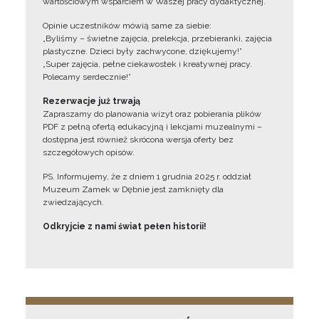
wartościowym wsparciem w Waszej pracy dydaktycznej.
Opinie uczestników mówią same za siebie:
„Byliśmy – świetne zajęcia, prelekcja, przebieranki, zajęcia
plastyczne. Dzieci były zachwycone, dziękujemy!”
„Super zajęcia, pełne ciekawostek i kreatywnej pracy.
Polecamy serdecznie!”
Rezerwacje już trwają
Zapraszamy do planowania wizyt oraz pobierania plików
PDF z pełną ofertą edukacyjną i lekcjami muzealnymi –
dostępna jest również skrócona wersja oferty bez
szczegółowych opisów.
PS. Informujemy, że z dniem 1 grudnia 2025 r. oddział
Muzeum Zamek w Dębnie jest zamknięty dla
zwiedzających.
Odkryjcie z nami świat pełen historii!