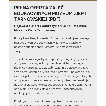
PEŁNA OFERTA ZAJĘĆ
EDUKACYJNYCH MUZEUM ZIEMI
TARNOWSKIEJ (PDF)
Najnowsza oferta edukacyjna wiosna–lato 2026
Muzeum Ziemi Tarnowskiej
Przygotowaliśmy blisko 80 różnorodnych lekcji muzealnych
realizowanych w placówkach w Tarnowie, a także w
naszych oddziałach w Dołędze, Wierzchosławicach i
Zalipiu.
To doskonała okazja, by w inspirujący i angażujący sposób
odkrywać historię, kulturę oraz dziedzictwo naszego
regionu. Nasze zajęcia zostały starannie opracowane tak,
aby nie tylko wspierały realizację programu nauczania, ale
również pobudzały ciekawość, wyobraźnię i pasję młodych
odkrywców. Interaktywne formy pracy, ciekawe prelekcje,
działania plastyczne oraz bezpośredni kontakt z zabytkami
sprawiają, że historia staje się fascynującą przygodą i
nauką poprzez doświadczenie.
Dziękujemy wszystkim nauczycielom za codzienne
zaangażowanie w rozwijanie zainteresowań swoich