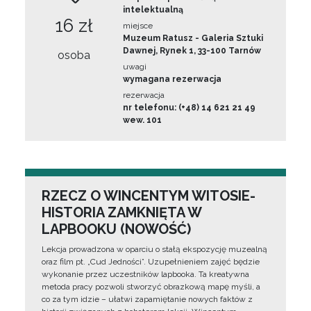
intelektualną
16 zł
miejsce
Muzeum Ratusz - Galeria Sztuki
Dawnej, Rynek 1, 33-100 Tarnów
osoba
uwagi
wymagana rezerwacja
rezerwacja
nr telefonu: (+48) 14 621 21 49
wew. 101
RZECZ O WINCENTYM WITOSIE-
HISTORIA ZAMKNIĘTA W
LAPBOOKU (NOWOŚĆ)
Lekcja prowadzona w oparciu o stałą ekspozycję muzealną
oraz film pt. „Cud Jedności”. Uzupełnieniem zajęć będzie
wykonanie przez uczestników lapbooka. Ta kreatywna
metoda pracy pozwoli stworzyć obrazkową mapę myśli, a
co za tym idzie – ułatwi zapamiętanie nowych faktów z