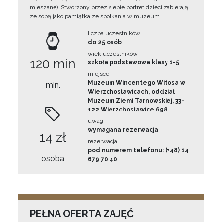
mieszane). Stworzony przez siebie portret dzieci zabierają
ze sobą jako pamiątka ze spotkania w muzeum.
liczba uczestników
do 25 osób
wiek uczestników
120 min
szkoła podstawowa klasy 1-5
miejsce
Muzeum Wincentego Witosa w
min.
Wierzchosławicach, oddział
Muzeum Ziemi Tarnowskiej, 33-
122 Wierzchosławice 698
uwagi
wymagana rezerwacja
14 zł
rezerwacja
pod numerem telefonu: (+48) 14
osoba
679 70 40
PEŁNA OFERTA ZAJĘĆ