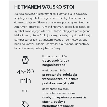
HETMANEM WOJSKO STOI
Zajęcia dotyczą historycznej roli Hetmana jako dowódcy
wojsk, jak i symbolicznego znaczenia tej dawnej roli po
dzień dzisiejszy. Główną omawianą postacią jest Hetman
Jan Amor Tarnowski. Kim był Hetman, co robił, co nosił, co
symbolizowało jego władze? Część lekcji jest poświęcona
historii broni, pierw funkcjonalnej, później czysto ozdobnej i
symbolicznej, jak i atrybutom władzy - od królewskiego
berła po kordzik oficera. W części praktycznej uczestnicy
tworzą własną buławę hetmańską.
liczba uczestników
do 25 osób (grupy
zorganizowane)
45-60
wiek uczestników
przedszkole, edukacja
min
wczesnoszkolna, szkoła
podstawowa (kl. 4-8)
dostępność dla osób
min.
z niepełnosprawnościami
osoby z niepełnosprawnością
słuchu, osoby z
niepełnosprawnością