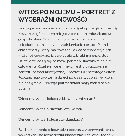
WITOS PO MOJEMU – PORTRET Z
WYOBRAŹNI (NOWOŚĆ)
Lekcja prowadzona w oparciu o stałą ekspozycję muzealną
z wyszczególnieniem miejsc z portretami mieszkańców
gospodarstwa. Celem lekcji jest zapoznanie dzieci z
pojęciem „portret” czyli przedstawienie postaci. Portret to
obraz twarzy, który ma pokazać, jak dana osoba wygląda i
może też oddawać, jak się czuje lub jaki ma charakter.
Dzieci dowiedzą się co mówi portret o ukazanym na nim
człowieku. Kolejnym celem lekcji jest przygotowanie
portretu postaci historycznej - portretu Wincentego Witosa.
Podczas jego tworzenia dzieci poruszą wyobraźnię, która
nie zna granic. Tworząc portret dzieci mają zadać sobie
pytania:
Wincenty Witos, kolega z klasy czy miły pan?
Wincenty Witos, Wincenty czy Wicek?
Wincenty Witos, kolega czy dziadzio ?
By dać następnie odpowiedz podczas wykonywania pracy,
wykorzystując różne środki plastyczne, ( collage i techniki