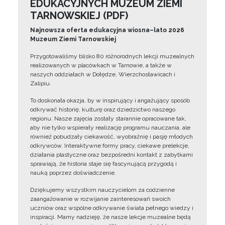
EDUKACYJNYCH MUZEUM ZIEMI
TARNOWSKIEJ (PDF)
Najnowsza oferta edukacyjna wiosna–lato 2026
Muzeum Ziemi Tarnowskiej
Przygotowaliśmy blisko 80 różnorodnych lekcji muzealnych
realizowanych w placówkach w Tarnowie, a także w
naszych oddziałach w Dołędze, Wierzchosławicach i
Zalipiu.
To doskonała okazja, by w inspirujący i angażujący sposób
odkrywać historię, kulturę oraz dziedzictwo naszego
regionu. Nasze zajęcia zostały starannie opracowane tak,
aby nie tylko wspierały realizację programu nauczania, ale
również pobudzały ciekawość, wyobraźnię i pasję młodych
odkrywców. Interaktywne formy pracy, ciekawe prelekcje,
działania plastyczne oraz bezpośredni kontakt z zabytkami
sprawiają, że historia staje się fascynującą przygodą i
nauką poprzez doświadczenie.
Dziękujemy wszystkim nauczycielom za codzienne
zaangażowanie w rozwijanie zainteresowań swoich
uczniów oraz wspólne odkrywanie świata pełnego wiedzy i
inspiracji. Mamy nadzieję, że nasze lekcje muzealne będą