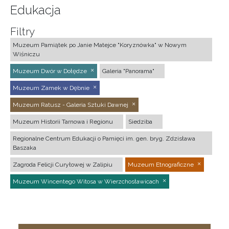
Edukacja
Filtry
Muzeum Pamiątek po Janie Matejce "Koryznówka" w Nowym
Wiśniczu
Muzeum Dwór w Dołędze
Galeria "Panorama"
Muzeum Zamek w Dębnie
Muzeum Ratusz - Galeria Sztuki Dawnej
Muzeum Historii Tarnowa i Regionu
Siedziba
Regionalne Centrum Edukacji o Pamięci im. gen. bryg. Zdzisława
Baszaka
Zagroda Felicji Curyłowej w Zalipiu
Muzeum Etnograficzne
Muzeum Wincentego Witosa w Wierzchosławicach