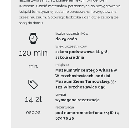
historii związanych z bohaterem lekcji, Wincentym
Witosem. Część materiałów potrzebnych do przygotowania
książki tematycznej zostanie opracowana i przygotowana
przez muzeum. Gotowego lapbooka uczniowie zabiorą ze
sobą do domu.
liczba uczestników
do 25 osób
wiek uczestników
120 min
szkoła podstawowa kl. 5-8,
szkoła średnia
miejsce
min.
Muzeum Wincentego Witosa w
Wierzchosławicach, oddział
Muzeum Ziemi Tarnowskiej, 33-
122 Wierzchosławice 698
uwagi
14 zł
wymagana rezerwacja
rezerwacja
osoba
pod numerem telefonu: (+48) 14
679 70 40