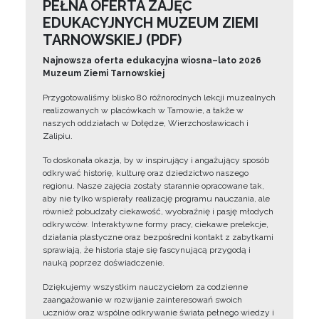
PEŁNA OFERTA ZAJĘĆ
EDUKACYJNYCH MUZEUM ZIEMI
TARNOWSKIEJ (PDF)
Najnowsza oferta edukacyjna wiosna–lato 2026
Muzeum Ziemi Tarnowskiej
Przygotowaliśmy blisko 80 różnorodnych lekcji muzealnych
realizowanych w placówkach w Tarnowie, a także w
naszych oddziałach w Dołędze, Wierzchosławicach i
Zalipiu.
To doskonała okazja, by w inspirujący i angażujący sposób
odkrywać historię, kulturę oraz dziedzictwo naszego
regionu. Nasze zajęcia zostały starannie opracowane tak,
aby nie tylko wspierały realizację programu nauczania, ale
również pobudzały ciekawość, wyobraźnię i pasję młodych
odkrywców. Interaktywne formy pracy, ciekawe prelekcje,
działania plastyczne oraz bezpośredni kontakt z zabytkami
sprawiają, że historia staje się fascynującą przygodą i
nauką poprzez doświadczenie.
Dziękujemy wszystkim nauczycielom za codzienne
zaangażowanie w rozwijanie zainteresowań swoich
uczniów oraz wspólne odkrywanie świata pełnego wiedzy i