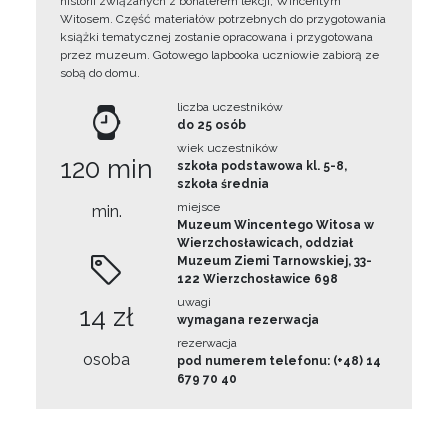
historii związanych z bohaterem lekcji, Wincentym
Witosem. Część materiałów potrzebnych do przygotowania
książki tematycznej zostanie opracowana i przygotowana
przez muzeum. Gotowego lapbooka uczniowie zabiorą ze
sobą do domu.
liczba uczestników
do 25 osób
wiek uczestników
120 min
szkoła podstawowa kl. 5-8,
szkoła średnia
miejsce
min.
Muzeum Wincentego Witosa w
Wierzchosławicach, oddział
Muzeum Ziemi Tarnowskiej, 33-
122 Wierzchosławice 698
uwagi
14 zł
wymagana rezerwacja
rezerwacja
osoba
pod numerem telefonu: (+48) 14
679 70 40