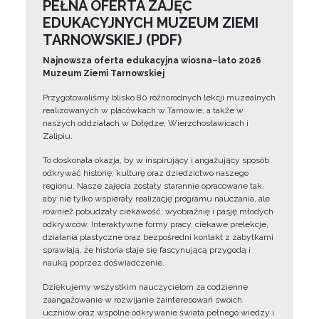
PEŁNA OFERTA ZAJĘĆ
EDUKACYJNYCH MUZEUM ZIEMI
TARNOWSKIEJ (PDF)
Najnowsza oferta edukacyjna wiosna–lato 2026
Muzeum Ziemi Tarnowskiej
Przygotowaliśmy blisko 80 różnorodnych lekcji muzealnych
realizowanych w placówkach w Tarnowie, a także w
naszych oddziałach w Dołędze, Wierzchosławicach i
Zalipiu.
To doskonała okazja, by w inspirujący i angażujący sposób
odkrywać historię, kulturę oraz dziedzictwo naszego
regionu. Nasze zajęcia zostały starannie opracowane tak,
aby nie tylko wspierały realizację programu nauczania, ale
również pobudzały ciekawość, wyobraźnię i pasję młodych
odkrywców. Interaktywne formy pracy, ciekawe prelekcje,
działania plastyczne oraz bezpośredni kontakt z zabytkami
sprawiają, że historia staje się fascynującą przygodą i
nauką poprzez doświadczenie.
Dziękujemy wszystkim nauczycielom za codzienne
zaangażowanie w rozwijanie zainteresowań swoich
uczniów oraz wspólne odkrywanie świata pełnego wiedzy i