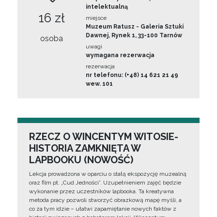
intelektualną
16 zł
miejsce
Muzeum Ratusz - Galeria Sztuki
Dawnej, Rynek 1, 33-100 Tarnów
osoba
uwagi
wymagana rezerwacja
rezerwacja
nr telefonu: (+48) 14 621 21 49
wew. 101
RZECZ O WINCENTYM WITOSIE-
HISTORIA ZAMKNIĘTA W
LAPBOOKU (NOWOŚĆ)
Lekcja prowadzona w oparciu o stałą ekspozycję muzealną
oraz film pt. „Cud Jedności”. Uzupełnieniem zajęć będzie
wykonanie przez uczestników lapbooka. Ta kreatywna
metoda pracy pozwoli stworzyć obrazkową mapę myśli, a
co za tym idzie – ułatwi zapamiętanie nowych faktów z