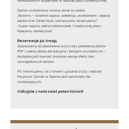
wartościowym wsparciem w Waszej pracy dydaktycznej.
Opinie uczestników mówią same za siebie:
„Byliśmy – świetne zajęcia, prelekcja, przebieranki, zajęcia
plastyczne. Dzieci były zachwycone, dziękujemy!”
„Super zajęcia, pełne ciekawostek i kreatywnej pracy.
Polecamy serdecznie!”
Rezerwacje już trwają
Zapraszamy do planowania wizyt oraz pobierania plików
PDF z pełną ofertą edukacyjną i lekcjami muzealnymi –
dostępna jest również skrócona wersja oferty bez
szczegółowych opisów.
PS. Informujemy, że z dniem 1 grudnia 2025 r. oddział
Muzeum Zamek w Dębnie jest zamknięty dla
zwiedzających.
Odkryjcie z nami świat pełen historii!