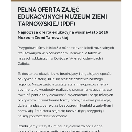
PEŁNA OFERTA ZAJĘĆ
EDUKACYJNYCH MUZEUM ZIEMI
TARNOWSKIEJ (PDF)
Najnowsza oferta edukacyjna wiosna–lato 2026
Muzeum Ziemi Tarnowskiej
Przygotowaliśmy blisko 80 różnorodnych lekcji muzealnych
realizowanych w placówkach w Tarnowie, a także w
naszych oddziałach w Dołędze, Wierzchosławicach i
Zalipiu.
To doskonała okazja, by w inspirujący i angażujący sposób
odkrywać historię, kulturę oraz dziedzictwo naszego
regionu. Nasze zajęcia zostały starannie opracowane tak,
aby nie tylko wspierały realizację programu nauczania, ale
również pobudzały ciekawość, wyobraźnię i pasję młodych
odkrywców. Interaktywne formy pracy, ciekawe prelekcje,
działania plastyczne oraz bezpośredni kontakt z zabytkami
sprawiają, że historia staje się fascynującą przygodą i
nauką poprzez doświadczenie.
Dziękujemy wszystkim nauczycielom za codzienne
zaangażowanie w rozwijanie zainteresowań swoich