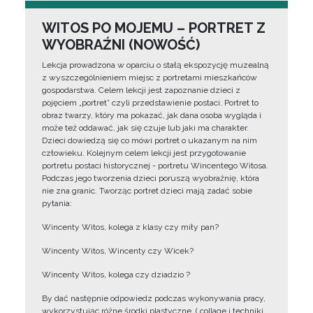
WITOS PO MOJEMU – PORTRET Z
WYOBRAŹNI (NOWOŚĆ)
Lekcja prowadzona w oparciu o stałą ekspozycję muzealną
z wyszczególnieniem miejsc z portretami mieszkańców
gospodarstwa. Celem lekcji jest zapoznanie dzieci z
pojęciem „portret” czyli przedstawienie postaci. Portret to
obraz twarzy, który ma pokazać, jak dana osoba wygląda i
może też oddawać, jak się czuje lub jaki ma charakter.
Dzieci dowiedzą się co mówi portret o ukazanym na nim
człowieku. Kolejnym celem lekcji jest przygotowanie
portretu postaci historycznej - portretu Wincentego Witosa.
Podczas jego tworzenia dzieci poruszą wyobraźnię, która
nie zna granic. Tworząc portret dzieci mają zadać sobie
pytania:
Wincenty Witos, kolega z klasy czy miły pan?
Wincenty Witos, Wincenty czy Wicek?
Wincenty Witos, kolega czy dziadzio ?
By dać następnie odpowiedz podczas wykonywania pracy,
wykorzystując różne środki plastyczne, ( collage i techniki