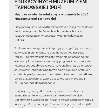
EDUKACYJNYCH MUZEUM ZIEMI
TARNOWSKIEJ (PDF)
Najnowsza oferta edukacyjna wiosna–lato 2026
Muzeum Ziemi Tarnowskiej
Przygotowaliśmy blisko 80 różnorodnych lekcji muzealnych
realizowanych w placówkach w Tarnowie, a także w
naszych oddziałach w Dołędze, Wierzchosławicach i
Zalipiu.
To doskonała okazja, by w inspirujący i angażujący sposób
odkrywać historię, kulturę oraz dziedzictwo naszego
regionu. Nasze zajęcia zostały starannie opracowane tak,
aby nie tylko wspierały realizację programu nauczania, ale
również pobudzały ciekawość, wyobraźnię i pasję młodych
odkrywców. Interaktywne formy pracy, ciekawe prelekcje,
działania plastyczne oraz bezpośredni kontakt z zabytkami
sprawiają, że historia staje się fascynującą przygodą i
nauką poprzez doświadczenie.
Dziękujemy wszystkim nauczycielom za codzienne
zaangażowanie w rozwijanie zainteresowań swoich
uczniów oraz wspólne odkrywanie świata pełnego wiedzy i
inspiracji. Mamy nadzieję, że nasze lekcje muzealne będą