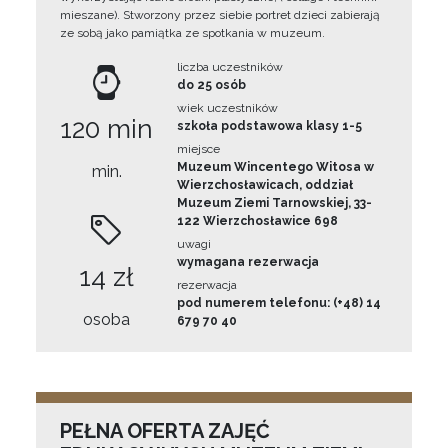
mieszane). Stworzony przez siebie portret dzieci zabierają
ze sobą jako pamiątka ze spotkania w muzeum.
liczba uczestników
do 25 osób
wiek uczestników
120 min
szkoła podstawowa klasy 1-5
miejsce
Muzeum Wincentego Witosa w
min.
Wierzchosławicach, oddział
Muzeum Ziemi Tarnowskiej, 33-
122 Wierzchosławice 698
uwagi
wymagana rezerwacja
14 zł
rezerwacja
pod numerem telefonu: (+48) 14
osoba
679 70 40
PEŁNA OFERTA ZAJĘĆ