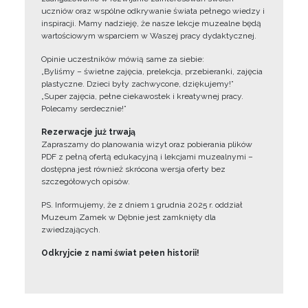
uczniów oraz wspólne odkrywanie świata pełnego wiedzy i
inspiracji. Mamy nadzieję, że nasze lekcje muzealne będą
wartościowym wsparciem w Waszej pracy dydaktycznej.
Opinie uczestników mówią same za siebie:
„Byliśmy – świetne zajęcia, prelekcja, przebieranki, zajęcia
plastyczne. Dzieci były zachwycone, dziękujemy!”
„Super zajęcia, pełne ciekawostek i kreatywnej pracy.
Polecamy serdecznie!”
Rezerwacje już trwają
Zapraszamy do planowania wizyt oraz pobierania plików
PDF z pełną ofertą edukacyjną i lekcjami muzealnymi –
dostępna jest również skrócona wersja oferty bez
szczegółowych opisów.
PS. Informujemy, że z dniem 1 grudnia 2025 r. oddział
Muzeum Zamek w Dębnie jest zamknięty dla
zwiedzających.
Odkryjcie z nami świat pełen historii!