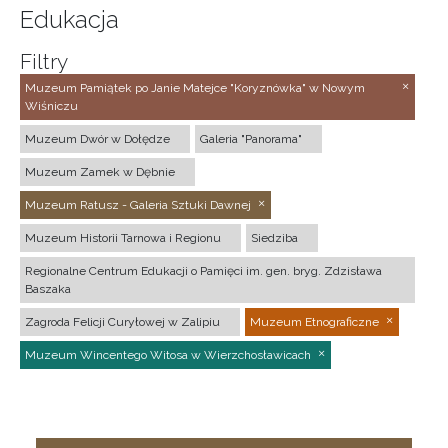
Edukacja
Filtry
Muzeum Pamiątek po Janie Matejce "Koryznówka" w Nowym
Wiśniczu
Muzeum Dwór w Dołędze
Galeria "Panorama"
Muzeum Zamek w Dębnie
Muzeum Ratusz - Galeria Sztuki Dawnej
Muzeum Historii Tarnowa i Regionu
Siedziba
Regionalne Centrum Edukacji o Pamięci im. gen. bryg. Zdzisława
Baszaka
Zagroda Felicji Curyłowej w Zalipiu
Muzeum Etnograficzne
Muzeum Wincentego Witosa w Wierzchosławicach