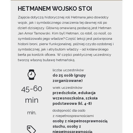
HETMANEM WOJSKO STOI
Zajęcia dotyczą historycznej roli Hetmana jako dowódcy
wojsk, jak i symbolicznego znaczenia tej dawnej roli po
dzień dzisiejszy. Główną omawianą postacią jest Hetman
Jan Amor Tarnowski. Kim był Hetman, co robił, co nosił, co
symbolizowało jego władze? Część lekcji jest poświęcona
historii broni, pierw funkcjonalnej, później czysto ozdobnej i
symbolicznej, jak i atrybutom władzy - od królewskiego
berła po kordzik oficera. W części praktycznej uczestnicy
tworzą własną buławę hetmańską.
liczba uczestników
do 25 osób (grupy
zorganizowane)
45-60
wiek uczestników
przedszkole, edukacja
min
wczesnoszkolna, szkoła
podstawowa (kl. 4-8)
dostępność dla osób
min.
z niepełnosprawnościami
osoby z niepełnosprawnością
słuchu, osoby z
niepełnosprawnością