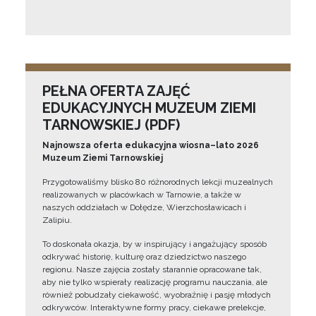
PEŁNA OFERTA ZAJĘĆ
EDUKACYJNYCH MUZEUM ZIEMI
TARNOWSKIEJ (PDF)
Najnowsza oferta edukacyjna wiosna–lato 2026
Muzeum Ziemi Tarnowskiej
Przygotowaliśmy blisko 80 różnorodnych lekcji muzealnych
realizowanych w placówkach w Tarnowie, a także w
naszych oddziałach w Dołędze, Wierzchosławicach i
Zalipiu.
To doskonała okazja, by w inspirujący i angażujący sposób
odkrywać historię, kulturę oraz dziedzictwo naszego
regionu. Nasze zajęcia zostały starannie opracowane tak,
aby nie tylko wspierały realizację programu nauczania, ale
również pobudzały ciekawość, wyobraźnię i pasję młodych
odkrywców. Interaktywne formy pracy, ciekawe prelekcje,