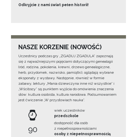
Odkryjcie z nami świat pełen historii!
NASZE KORZENIE (NOWOŚĆ)
Uczestnicy podczas gry „ZGADUJ ZGADULA” zapoznają
się z najważniejszymi pojęciami dotyczącymi genealogii
(ród, rodzina, pokolenia, krewni, drzewo genealogiczne,
herb, przydomek, nazwisko, pamiątki), oglądają wybrane
eksponaty z wystawy. Następnie, również w formie
zabawy, lektury „Mania dziewczyna inne niż wszystkie” i
„Wścibscy” są punktem wyjścia do omówienia znaczenia
słów: kultura osobista, kultura narodowa. Podsumowaniem
jest ćwiczenie „W przysłowiach nauka”.
wiek uczestników
przedszkole
dostępność dla osób
90
z niepełnosprawnościami
osoby z niepełnosprawnością