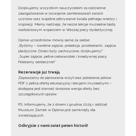
Dziękujemy wszystkim nauczycielom za codzienne
zaangażowanie w rozwijanie zainteresowań swoich
uczniów oraz wspólne odkrywanie świata pełnego wiedzy i
inspiracji. Mamy nadzieję, że nasze lekcje muzealne będą
wartościowym wsparciem w Waszej pracy dydaktycznej.
Opinie uczestników mówią same za siebie:
„Byliśmy – świetne zajęcia, prelekcja, przebieranki, zajęcia
plastyczne. Dzieci były zachwycone, dziękujemy!”
„Super zajęcia, pełne ciekawostek i kreatywnej pracy.
Polecamy serdecznie!”
Rezerwacje już trwają
Zapraszamy do planowania wizyt oraz pobierania plików
PDF z pełną ofertą edukacyjną i lekcjami muzealnymi –
dostępna jest również skrócona wersja oferty bez
szczegółowych opisów.
PS. Informujemy, że z dniem 1 grudnia 2025 r. oddział
Muzeum Zamek w Dębnie jest zamknięty dla
zwiedzających.
Odkryjcie z nami świat pełen historii!