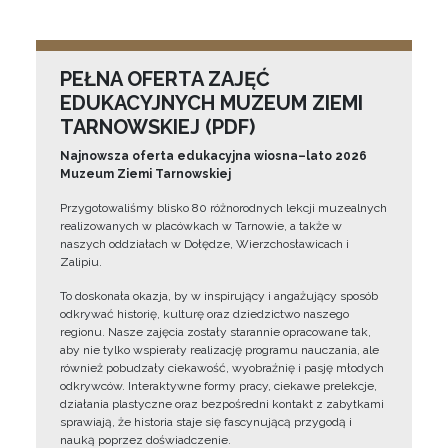
PEŁNA OFERTA ZAJĘĆ
EDUKACYJNYCH MUZEUM ZIEMI
TARNOWSKIEJ (PDF)
Najnowsza oferta edukacyjna wiosna–lato 2026
Muzeum Ziemi Tarnowskiej
Przygotowaliśmy blisko 80 różnorodnych lekcji muzealnych
realizowanych w placówkach w Tarnowie, a także w
naszych oddziałach w Dołędze, Wierzchosławicach i
Zalipiu.
To doskonała okazja, by w inspirujący i angażujący sposób
odkrywać historię, kulturę oraz dziedzictwo naszego
regionu. Nasze zajęcia zostały starannie opracowane tak,
aby nie tylko wspierały realizację programu nauczania, ale
również pobudzały ciekawość, wyobraźnię i pasję młodych
odkrywców. Interaktywne formy pracy, ciekawe prelekcje,
działania plastyczne oraz bezpośredni kontakt z zabytkami
sprawiają, że historia staje się fascynującą przygodą i
nauką poprzez doświadczenie.