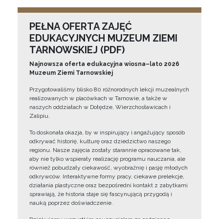
PEŁNA OFERTA ZAJĘĆ
EDUKACYJNYCH MUZEUM ZIEMI
TARNOWSKIEJ (PDF)
Najnowsza oferta edukacyjna wiosna–lato 2026
Muzeum Ziemi Tarnowskiej
Przygotowaliśmy blisko 80 różnorodnych lekcji muzealnych
realizowanych w placówkach w Tarnowie, a także w
naszych oddziałach w Dołędze, Wierzchosławicach i
Zalipiu.
To doskonała okazja, by w inspirujący i angażujący sposób
odkrywać historię, kulturę oraz dziedzictwo naszego
regionu. Nasze zajęcia zostały starannie opracowane tak,
aby nie tylko wspierały realizację programu nauczania, ale
również pobudzały ciekawość, wyobraźnię i pasję młodych
odkrywców. Interaktywne formy pracy, ciekawe prelekcje,
działania plastyczne oraz bezpośredni kontakt z zabytkami
sprawiają, że historia staje się fascynującą przygodą i
nauką poprzez doświadczenie.