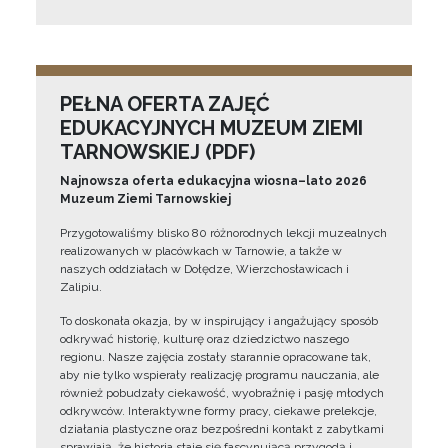
PEŁNA OFERTA ZAJĘĆ
EDUKACYJNYCH MUZEUM ZIEMI
TARNOWSKIEJ (PDF)
Najnowsza oferta edukacyjna wiosna–lato 2026
Muzeum Ziemi Tarnowskiej
Przygotowaliśmy blisko 80 różnorodnych lekcji muzealnych
realizowanych w placówkach w Tarnowie, a także w
naszych oddziałach w Dołędze, Wierzchosławicach i
Zalipiu.
To doskonała okazja, by w inspirujący i angażujący sposób
odkrywać historię, kulturę oraz dziedzictwo naszego
regionu. Nasze zajęcia zostały starannie opracowane tak,
aby nie tylko wspierały realizację programu nauczania, ale
również pobudzały ciekawość, wyobraźnię i pasję młodych
odkrywców. Interaktywne formy pracy, ciekawe prelekcje,
działania plastyczne oraz bezpośredni kontakt z zabytkami
sprawiają, że historia staje się fascynującą przygodą i