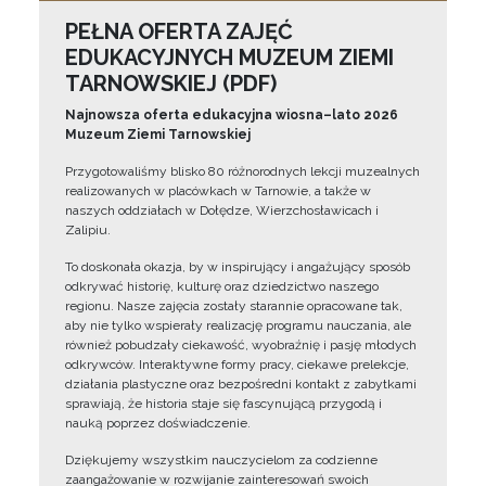
PEŁNA OFERTA ZAJĘĆ
EDUKACYJNYCH MUZEUM ZIEMI
TARNOWSKIEJ (PDF)
Najnowsza oferta edukacyjna wiosna–lato 2026
Muzeum Ziemi Tarnowskiej
Przygotowaliśmy blisko 80 różnorodnych lekcji muzealnych
realizowanych w placówkach w Tarnowie, a także w
naszych oddziałach w Dołędze, Wierzchosławicach i
Zalipiu.
To doskonała okazja, by w inspirujący i angażujący sposób
odkrywać historię, kulturę oraz dziedzictwo naszego
regionu. Nasze zajęcia zostały starannie opracowane tak,
aby nie tylko wspierały realizację programu nauczania, ale
również pobudzały ciekawość, wyobraźnię i pasję młodych
odkrywców. Interaktywne formy pracy, ciekawe prelekcje,
działania plastyczne oraz bezpośredni kontakt z zabytkami
sprawiają, że historia staje się fascynującą przygodą i
nauką poprzez doświadczenie.
Dziękujemy wszystkim nauczycielom za codzienne
zaangażowanie w rozwijanie zainteresowań swoich