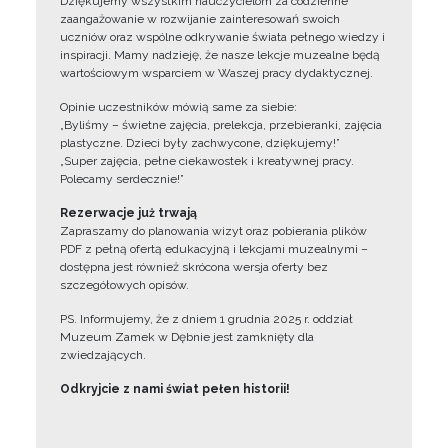
Dziękujemy wszystkim nauczycielom za codzienne
zaangażowanie w rozwijanie zainteresowań swoich
uczniów oraz wspólne odkrywanie świata pełnego wiedzy i
inspiracji. Mamy nadzieję, że nasze lekcje muzealne będą
wartościowym wsparciem w Waszej pracy dydaktycznej.
Opinie uczestników mówią same za siebie:
„Byliśmy – świetne zajęcia, prelekcja, przebieranki, zajęcia
plastyczne. Dzieci były zachwycone, dziękujemy!”
„Super zajęcia, pełne ciekawostek i kreatywnej pracy.
Polecamy serdecznie!”
Rezerwacje już trwają
Zapraszamy do planowania wizyt oraz pobierania plików
PDF z pełną ofertą edukacyjną i lekcjami muzealnymi –
dostępna jest również skrócona wersja oferty bez
szczegółowych opisów.
PS. Informujemy, że z dniem 1 grudnia 2025 r. oddział
Muzeum Zamek w Dębnie jest zamknięty dla
zwiedzających.
Odkryjcie z nami świat pełen historii!