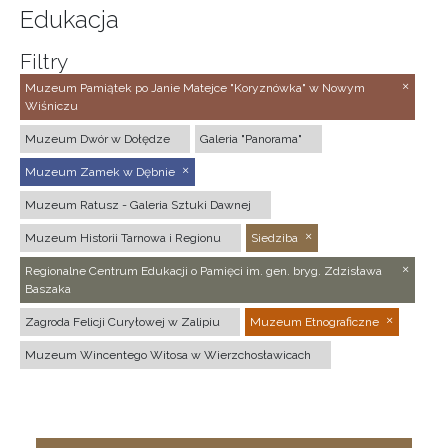
Edukacja
Filtry
Muzeum Pamiątek po Janie Matejce "Koryznówka" w Nowym
Wiśniczu
Muzeum Dwór w Dołędze
Galeria "Panorama"
Muzeum Zamek w Dębnie
Muzeum Ratusz - Galeria Sztuki Dawnej
Muzeum Historii Tarnowa i Regionu
Siedziba
Regionalne Centrum Edukacji o Pamięci im. gen. bryg. Zdzisława
Baszaka
Zagroda Felicji Curyłowej w Zalipiu
Muzeum Etnograficzne
Muzeum Wincentego Witosa w Wierzchosławicach